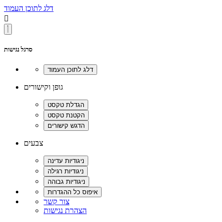
דלג לתוכן העמוד

סרגל נגישות
גופן וקישורים
צבעים
צור קשר
הצהרת נגישות