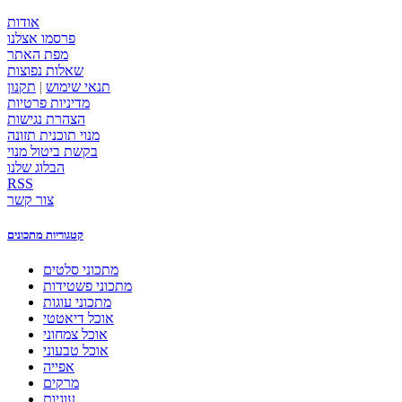
אודות
פרסמו אצלנו
מפת האתר
שאלות נפוצות
תנאי שימוש
|
תקנון
מדיניות פרטיות
הצהרת נגישות
מנוי תוכנית תזונה
בקשת ביטול מנוי
הבלוג שלנו
RSS
צור קשר
קטגוריות מתכונים
מתכוני סלטים
מתכוני פשטידות
מתכוני עוגות
אוכל דיאטטי
אוכל צמחוני
אוכל טבעוני
אפייה
מרקים
עוגיות