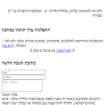
ולכן אין להסתמך עליהן, עלולות להיות
ההמלצות מיוצרות ע"י

AI
טעויות
התפלגות ערך תזונתי במתכון
התפלגות ערך תזונתי במתכון

ההתפלגות מתייחסת לחלבונים, פחמימות, שומנים וסיבים בלבד ולא לכל
סיבים
.
הטבלה.
קרא עוד
פחמימות
חלבונים
שומנים
תזונתיים

: 0.14 (0.15 נטו)
יחס קטוגני

0.9%
12.5%
11.7%
74.9%
כתיבת תגובה חדשה
שלח תגובה
התכנים המופיעים באתר זה נועדו לספק אינפורמציה כללית בלבד. אינם
מהווים המלצה, תחליף להתייעצות עם מומחה או קבלת ייעוץ רפואי.