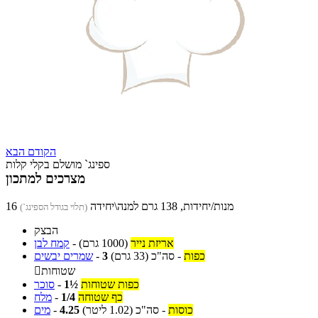
הקודם
הבא
ספינג` מושלם בקלי קלות
מצרכים למתכון
16 מנות/יחידות, 138 גרם למנה\יחידה
(תלוי בגודל הספינג`)
הבצק
אריזת נייר
(1000 גרם)
-
קמח לבן
כפות
-
סה"כ
(33 גרם)
3
-
שמרים יבשים
שטוחות

כפות שטוחות
1½
-
סוכר
כף שטוחה
1/4
-
מלח
כוסות
-
סה"כ
(1.02 ליטר)
4.25
-
מים