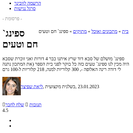
הרשמה לוובינר
סרגל נגישות
- פרסומת -
ספינג`
בית
»
מתכונים ואוכל
»
מתוקים
»
ספינג` חם וטעים
חם וטעים
ספינג` מושלם של סבא דוד שרץ איתנו כבר 4 דורות ואני זוכרת שסבא
היה מכין לנו ספינג` טעים כזה כל בוקר לפני בית הספר (את המתכון נתנה
לי דודה רינה האלופה -, 300 קלוריות למנה, 218 קלוריות ל-100 גרם
, 23.01.2023
, בשלנית מקצועית
ליאת שפיצר
תגובות

שלח לחבר

4.5