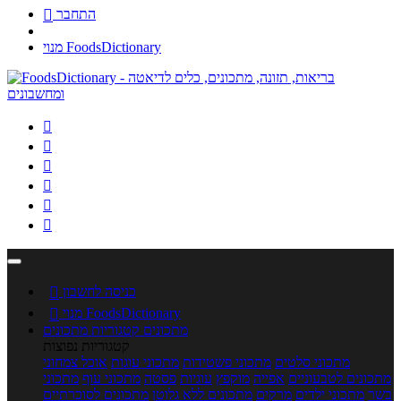
התחבר

מנוי FoodsDictionary






כניסה לחשבון

מנוי FoodsDictionary

מתכונים
קטגוריות מתכונים
קטגוריות נפוצות
מתכוני סלטים
מתכוני פשטידות
מתכוני עוגות
אוכל צמחוני
מתכונים לטבעוניים
אפייה
מוקפץ
עוגיות
פסטה
מתכוני עוף
מתכוני
בשר
מתכוני ילדים
מרקים
מתכונים ללא גלוטן
מתכונים לסוכרתיים