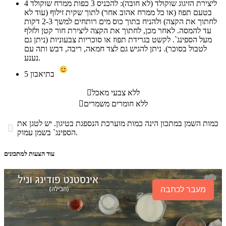
ליצירת הזיגוג שוקולד (לא חובה): להכניס 3 כפות ממרח שוקולד
4
בטעם תפוז (או כל ממרח אהוב אחר) לתוך שקית זילוף (עוד לא
לחתוך את הקצה) ולהניח בתוך כוס מים רותחים למשך 2-3 דקות
עד להמסה. לאחר מכן, לחתוך את הקצה ליצירת חור קטן ולזלף
מעל הספינג`. לקשט בגרידת תפוז או סוכריות צבעוניות (ניתן גם
לטבול בסוכר). ניתן להגיש גם לצד חמאה, ריבה, דבש ותה עם
נענע.
בתיאבון
5
ללא צבעי מאכל

ללא חומרים משמרים

כמות השמן במתכון הינה כמות מוערכת הנספגת בטיגון. יש לטגן את

הספינג` בשמן עמוק.
עוד הצעות למתכונים
מעבר לכתבה