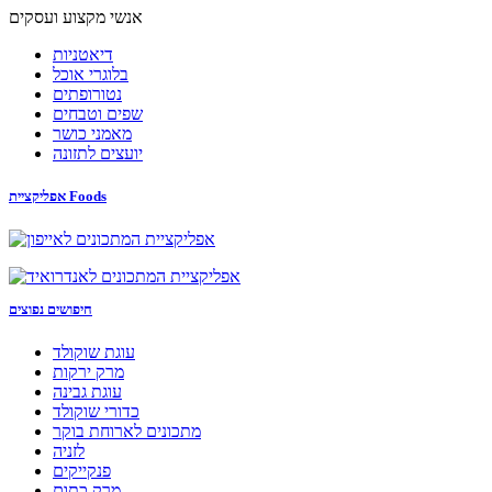
אנשי מקצוע ועסקים
דיאטניות
בלוגרי אוכל
נטורופתים
שפים וטבחים
מאמני כושר
יועצים לתזונה
אפליקציית Foods
חיפושים נפוצים
עוגת שוקולד
מרק ירקות
עוגת גבינה
כדורי שוקולד
מתכונים לארוחת בוקר
לזניה
פנקייקים
מרק כתום