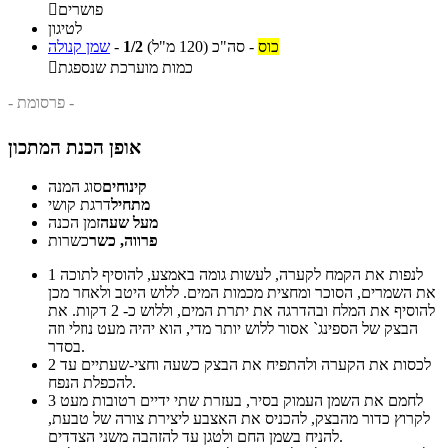
פושרים

לטיגון
כוס
-
סה"כ
(120 מ"ל)
1/2
-
שמן קנולה
כמות מוערכת שנספגת

- פרסומת -
אופן הכנת המתכון
קינוחים
סוג המנה
מתחיל
דרגת קושי
מעל שעה
זמן הכנה
פרווה, כשר
כשרות
לנפות את הקמח לקערה, לעשות גומה באמצע, להוסיף לתוכה
1
את השמרים, הסוכר ומחצית מכמות המים. ללוש היטב ולאחר מכן
להוסיף את המלח ובהדרגה את יתרת המים, וללוש כ- 2 דקות. את
הבצק של הספינג` אסור ללוש יותר מדי, הוא יהיה מעט נוזלי וזה
בסדר.
לכסות את הקערה ולהתפיח את הבצק כשעה וחצי-שעתיים עד
2
להכפלת הנפח.
לחמם את השמן העמוק בסיר, בעזרת שתי ידיים רטובות מעט
3
לקרוץ כדור מהבצק, להכניס את האצבע ליצירת צורה של טבעת,
להניח בשמן החם ולטגן עד להזהבה משני הצדדים.