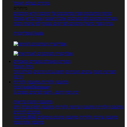
טרנדים בעולם האוכל
מיוחדים
מנתח המתכונים
ספר המתכונים שלי
מתכוני וידאו
מתכונים
עשירים
מתכונים לפי מצרכים
אוכל דיאטטי
אוכל בריא
מאכלי
עדות
ספרי בישול
מתכונים לפי חגים ועונות
לפי שיטות הכנה
אפליקציית Foods
מוצרים ומאכלים
מוצרים ומאכלים
מילון האוכל
תפריטי תזונה
ערכים תזונתיים
חיפוש ע"פ רכיבים
מכילים הכי
הרבה
מחשבון קלוריות
מחשבון קלוריות
מנוי FoodsDictionary
5 ימי ניסיון חינם - לחצו לפרטים נוספים
מחשבוני תזונה ובריאות
מחשבון קלוריות
מחשבון שריפת קלוריות
מחשבון דופק מטרה
יחס
מותניים לירכיים
מחשבון צריכת קלוריות
מחשבון מינונים מומלצים
מחשבון BMI
מחשבון אחוז שומן