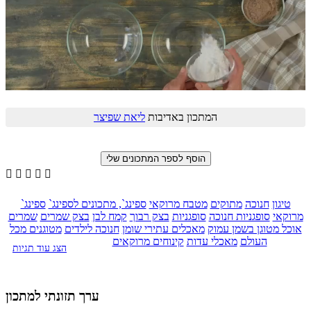
המתכון באדיבות
ליאת שפיצר





טיגון
חנוכה
מתוקים
מטבח מרוקאי
ספינג`, מתכונים לספינג`
ספינג`
מרוקאי
סופגניות חנוכה
סופגניות
בצק רבוך
קמח לבן
בצק שמרים
שמרים
אוכל מטוגן בשמן עמוק
מאכלים עתירי שומן
חנוכה לילדים
מטוגנים מכל
העולם
מאכלי עדות
קינוחים מרוקאים
הצג עוד תגיות
ערך תזונתי למתכון