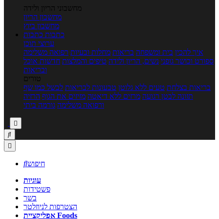
מחשבוני הריון ולידה
מחשבון הריון
מחשבון ביוץ
כתבות
כתבות
ערוצי תוכן
איך להכין
בית ומשפחה
בריאות
מחלות ובעיות
רפואה משלימה
ספורט וכושר גופני
נשים, הריון ולידה
טיפים והמלצות
חדשות אוכל
ובריאות
טורים
בריאות בצלחת
טעים ללא גלוטן
טבעונות לבריאות
לבשל כמו שף
תזונה לבטן רגועה
מרזים ללא דיאטה
מזיזים את הגוף
הרזיה
ורפואה משלימה
גורמה ביתי



חיפוש

עוגיות
פשטידות
בשר
הצטרפות לניוזלטר
אפליקציית Foods