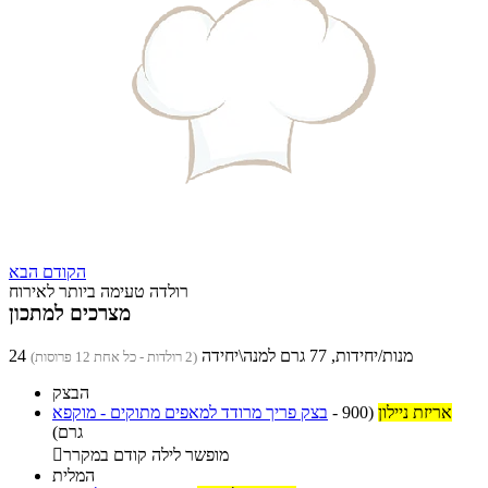
הקודם
הבא
רולדה טעימה ביותר לאירוח
מצרכים למתכון
24 מנות/יחידות, 77 גרם למנה\יחידה
(2 רולדות - כל אחת 12 פרוסות)
הבצק
אריזת ניילון
(900
-
בצק פריך מרודד למאפים מתוקים - מוקפא
גרם)
מופשר לילה קודם במקרר

המלית