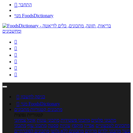
התחבר

מנוי FoodsDictionary






כניסה לחשבון

מנוי FoodsDictionary

מתכונים
קטגוריות מתכונים
קטגוריות נפוצות
מתכוני סלטים
מתכוני פשטידות
מתכוני עוגות
אוכל צמחוני
מתכונים לטבעוניים
אפייה
מוקפץ
עוגיות
פסטה
מתכוני עוף
מתכוני
בשר
מתכוני ילדים
מרקים
מתכונים ללא גלוטן
מתכונים לסוכרתיים