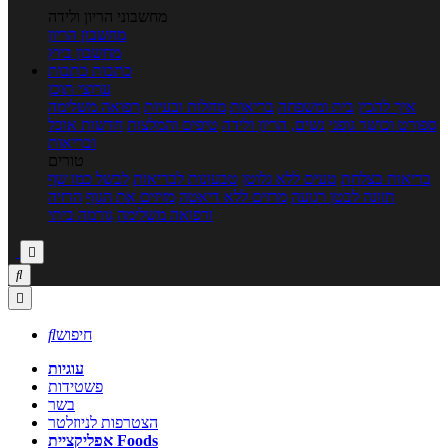
מחשבוני הריון ולידה
מחשבון הריון
מחשבון ביוץ
כתבות
כתבות
ערוצי תוכן
איך להכין
בית ומשפחה
בריאות
מחלות ובעיות
רפואה משלימה
ספורט וכושר גופני
נשים, הריון ולידה
טיפים והמלצות
חדשות אוכל
ובריאות
טורים
בריאות בצלחת
טעים ללא גלוטן
טבעונות לבריאות
לבשל כמו שף
תזונה לבטן רגועה
מרזים ללא דיאטה
מזיזים את הגוף
הרזיה
ורפואה משלימה
גורמה ביתי



חיפוש

עוגיות
פשטידות
בשר
הצטרפות לניוזלטר
אפליקציית Foods