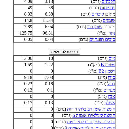
חלבונים
(גרם)
3.13
4.09
פחמימות
(גרם)
38
49
מתוכן
סוכרים
(גרם)
6.38
8.33
שומנים
(גרם)
11.34
14.8
מתוכם
שומן רווי
(גרם)
6.04
7.89
נתרן
(מ"ג)
96.31
125.75
סיבים תזונתיים
(גרם)
0.04
0.05
מים
(גרם)
10
13.06
ויטמין B
(מק"ג)
1.22
1.59
ויטמין B2
(מ"ג)
0
0
סידן
(מ"ג)
7.03
9.18
ברזל
(מ"ג)
0.18
0.23
מגנזיום
(מ"ג)
0.1
0.13
אבץ
(מ"ג)
0
0
אשלגן
(מ"ג)
0.13
0.17
חומצות שומן רב בלתי רוויות
(גרם)
0
0
חומצה לינולאית-אומגה 6
(גרם)
0
0
חומצות שומן חד בלתי רוויות
(גרם)
0
0
חומצת שומן אולאית-אומגה 9
(גרם)
0
0