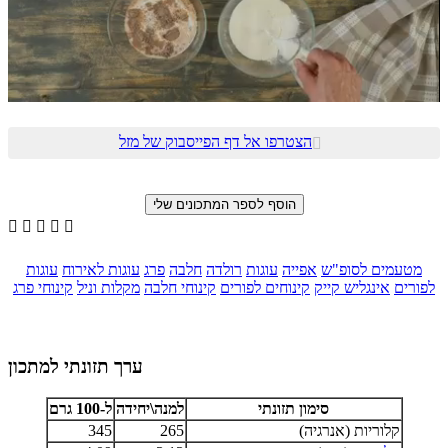
הצטרפו אל דף הפייסבוק של מזל






מטעמים לסופ"ש
אפייה
עוגות
רולדה
חלבה
פרג
עוגות לאירוח
עוגות
לפורים
אינגליש קייק
קינוחים לפורים
קינוחי חלבה
מקלות וניל
קינוחי פרג
ערך תזונתי למתכון
סימון תזונתי
למנה\יחידה
ל-100 גרם
קלוריות (אנרגיה)
265
345