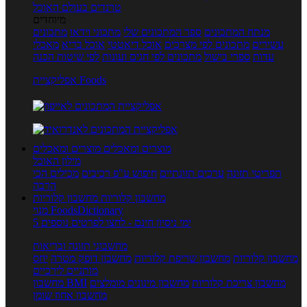
טרנדים בעולם האוכל
מיוחדים
מנתח המתכונים
ספר המתכונים שלי
מתכוני וידאו
מתכונים
עשירים
מתכונים לפי מצרכים
אוכל דיאטטי
אוכל בריא
מאכלי
עדות
ספרי בישול
מתכונים לפי חגים ועונות
לפי שיטות הכנה
אפליקציית Foods
מוצרים ומאכלים
מוצרים ומאכלים
מילון האוכל
תפריטי תזונה
ערכים תזונתיים
חיפוש ע"פ רכיבים
מכילים הכי
הרבה
מחשבון קלוריות
מחשבון קלוריות
מנוי FoodsDictionary
5 ימי ניסיון חינם - לחצו לפרטים נוספים
מחשבוני תזונה ובריאות
מחשבון קלוריות
מחשבון שריפת קלוריות
מחשבון דופק מטרה
יחס
מותניים לירכיים
מחשבון צריכת קלוריות
מחשבון מינונים מומלצים
מחשבון BMI
מחשבון אחוז שומן