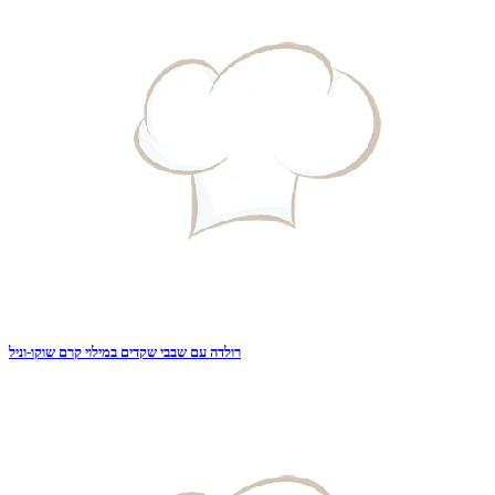
רולדה עם שבבי שקדים במילוי קרם שוקו-וניל