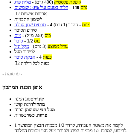
קופסת פלסטיק
(400 גרם)
-
מלית פרג
גרם
140
-
חלוה בטעם וניל 50% שומשום
2 אריזות אישיות

לשימון התבניות
מנות
-
סה"כ
(1 גרם)
4
-
תרסיס שמן קנולה
סירופ הסוכר
כוס
(240 מ"ל)
-
מים
כוס
1/2
-
סוכר
גודל ממוצע
(3 גרם)
-
מקל וניל
לפידור מעל
כפות
4
-
אבקת סוכר
2 כפות לכל רולדה

- פרסומת -
אופן הכנת המתכון
קינוחים
סוג המנה
מתחיל
דרגת קושי
מעל חצי שעה
זמן הכנה
פרווה, כשר
כשרות
לקמח את משטח העבודה, לרדד 1/2 מכמות הבצק המופשר
1
לריבוע, למרוח 1/2 מכמות הפרג ולפורר מעל חצי מכמות החלבה.