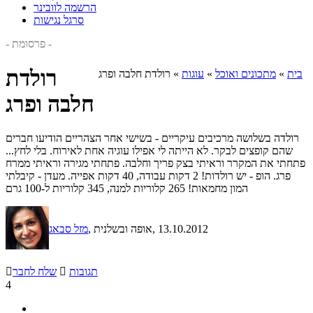
הרשמה לוובינר
סרגל נגישות
- פרסומת -
רולדת
בית
»
מתכונים ואוכל
»
עוגות
»
רולדת חלבה ופרג
חלבה ופרג
רולדה בשלושה מרכיבים עיקריים - בשישי אחר הצהריים הודיעו חברים
שהם קופצים לבקר. לא הייתה לי אפילו עוגיה אחת לאירוח. בלי לחץ...
פתחתי את המקרר וראיתי בצק פריך וחלבה. פתחתי מגירה וראיתי ממרח
פרג. הופ - יש רולדות! 2 דקות עבודה, 40 דקות אפייה. מעדן - קיבלתי
המון מחמאות! 265 קלוריות למנה, 345 קלוריות ל-100 גרם
, 13.10.2012
, אופה ובשלנית
מזל סבאג
תגובות

שלח לחבר

4