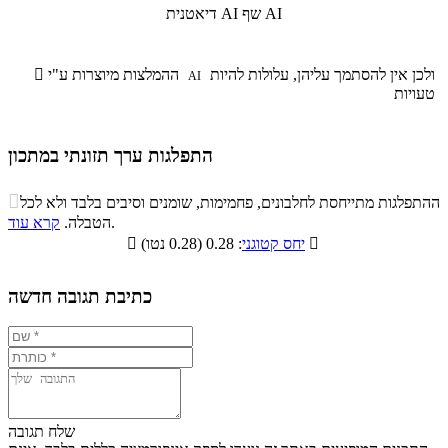
שף AI
דיאטנית AI
ולכן אין להסתמך עליהן, עלולות להיות
ההמלצות מיוצרות ע"י

AI
טעויות
התפלגות ערך תזונתי במתכון
התפלגות ערך תזונתי במתכון

ההתפלגות מתייחסת לחלבונים, פחמימות, שומנים וסיבים בלבד ולא לכל
סיבים
.
הטבלה.
קרא עוד
פחמימות
חלבונים
שומנים
תזונתיים

: 0.28 (0.28 נטו)
יחס קטוגני

0.1%
21.8%
6%
72.1%
כתיבת תגובה חדשה
שלח תגובה