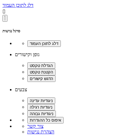
דלג לתוכן העמוד

סרגל נגישות
גופן וקישורים
צבעים
צור קשר
הצהרת נגישות