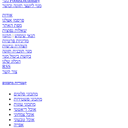
מנוי FoodsDictionary
מנוי ליועצי תזונה וכושר
אודות
פרסמו אצלנו
מפת האתר
שאלות נפוצות
תנאי שימוש
|
תקנון
מדיניות פרטיות
הצהרת נגישות
מנוי תוכנית תזונה
בקשת ביטול מנוי
הבלוג שלנו
RSS
צור קשר
קטגוריות מתכונים
מתכוני סלטים
מתכוני פשטידות
מתכוני עוגות
אוכל דיאטטי
אוכל צמחוני
אוכל טבעוני
אפייה