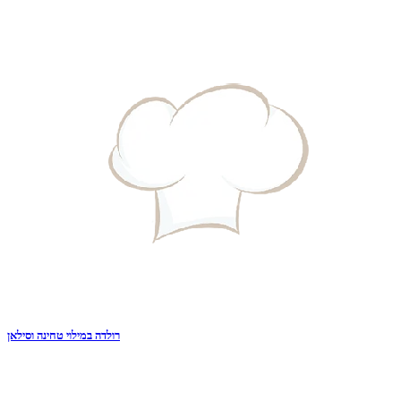
רולדה במילוי טחינה וסילאן