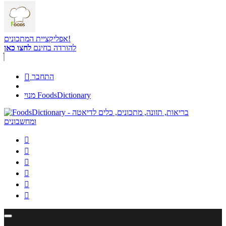
אפליקציית המתכונים!
להורדה בחינם
לחצו כאן
התחבר

מנוי FoodsDictionary





