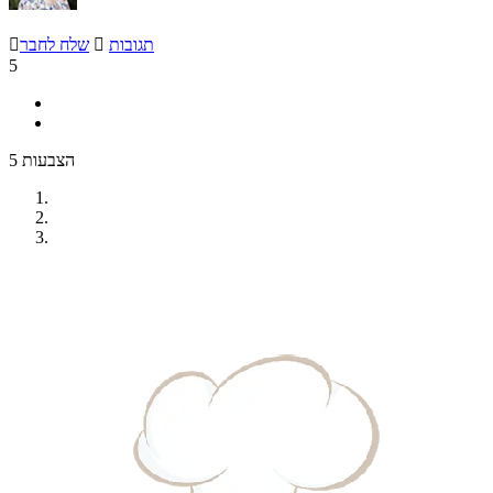
תגובות

שלח לחבר

5
5 הצבעות