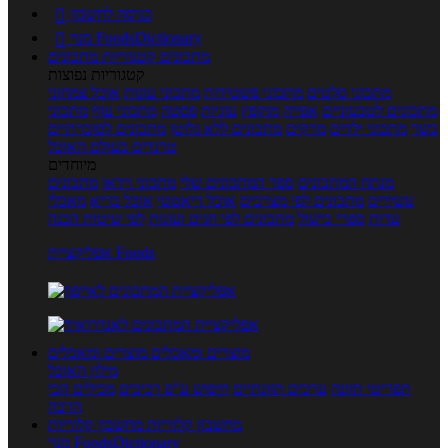
כניסה לחשבון

מנוי FoodsDictionary

מתכונים
קטגוריות מתכונים
קטגוריות נפוצות
מתכוני סלטים
מתכוני פשטידות
מתכוני עוגות
אוכל צמחוני
מתכונים לטבעוניים
אפייה
מוקפץ
עוגיות
פסטה
מתכוני עוף
מתכוני
בשר
מתכוני ילדים
מרקים
מתכונים ללא גלוטן
מתכונים לסוכרתיים
טרנדים בעולם האוכל
מיוחדים
מנתח המתכונים
ספר המתכונים שלי
מתכוני וידאו
מתכונים
עשירים
מתכונים לפי מצרכים
אוכל דיאטטי
אוכל בריא
מאכלי
עדות
ספרי בישול
מתכונים לפי חגים ועונות
לפי שיטות הכנה
אפליקציית Foods
מוצרים ומאכלים
מוצרים ומאכלים
מילון האוכל
תפריטי תזונה
ערכים תזונתיים
חיפוש ע"פ רכיבים
מכילים הכי
הרבה
מחשבון קלוריות
מחשבון קלוריות
מנוי FoodsDictionary