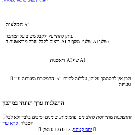
לחמניות עננים שתמיד מצליחות
המלצות
AI
ניתן להתייעץ ולקבל משוב על המתכון.
ה-AI שלנו?
ה-AI שלנו? מ
שף
רוצים לקבל עזרה מ
דיאטנית
שף AI
דיאטנית AI
ולכן אין להסתמך עליהן, עלולות להיות
ההמלצות מיוצרות ע"י

AI
טעויות
התפלגות ערך תזונתי במתכון
התפלגות ערך תזונתי במתכון

ההתפלגות מתייחסת לחלבונים, פחמימות, שומנים וסיבים בלבד ולא לכל
סיבים
.
הטבלה.
קרא עוד
פחמימות
חלבונים
שומנים
תזונתיים

: 0.13 (0.13 נטו)
יחס קטוגני

0.5%
11.1%
10.9%
77.5%