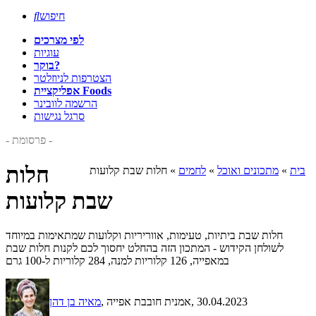
חיפוש

לפי מצרכים
עוגיות
בוקר?
הצטרפות לניוזלטר
אפליקציית Foods
הרשמה לוובינר
סרגל נגישות
- פרסומת -
חלות
בית
»
מתכונים ואוכל
»
לחמים
»
חלות שבת קלועות
שבת קלועות
חלות שבת ביתיות, טעימות, אווריריות וקלועות שמתאימות במיוחד
לשולחן הקידוש - המתכון הזה בהחלט יחסוך לכם לקנות חלות שבת
במאפייה, 126 קלוריות למנה, 284 קלוריות ל-100 גרם
, 30.04.2023
, אמנית חובבת אפייה
מאיה בן דהן