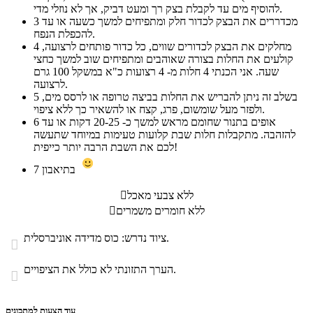
להוסיף מים עד לקבלת בצק רך ומעט דביק, אך לא נוזלי מדי.
מכדררים את הבצק לכדור חלק ומתפיחים למשך כשעה או עד
3
להכפלת הנפח.
מחלקים את הבצק לכדורים שווים, כל כדור פותחים לרצועה,
4
קולעים את החלות בצורה שאוהבים ומתפיחים שוב למשך כחצי
שעה. אני הכנתי 4 חלות מ- 4 רצועות כ"א במשקל 100 גרם
לרצועה.
בשלב זה ניתן להבריש את החלות בביצה טרופה או לרסס מים,
5
ולפזר מעל שומשום, פרג, קצח או להשאיר כך ללא ציפוי.
אופים בתנור שחומם מראש למשך כ- 20-25 דקות או עד
6
להזהבה. מתקבלות חלות שבת קלועות טעימות במיוחד שתעשה
לכם את השבת הרבה יותר כייפית!
בתיאבון
7
ללא צבעי מאכל

ללא חומרים משמרים

ציוד נדרש: כוס מדידה אוניברסלית.

הערך התזונתי לא כולל את הציפויים.

עוד הצעות למתכונים