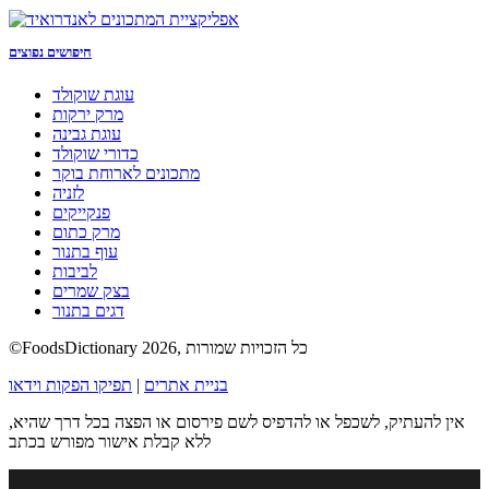
חיפושים נפוצים
עוגת שוקולד
מרק ירקות
עוגת גבינה
כדורי שוקולד
מתכונים לארוחת בוקר
לזניה
פנקייקים
מרק כתום
עוף בתנור
לביבות
בצק שמרים
דגים בתנור
©FoodsDictionary 2026, כל הזכויות שמורות
בניית אתרים
|
תפיקו הפקות וידאו
אין להעתיק, לשכפל או להדפיס לשם פירסום או הפצה בכל דרך שהיא,
ללא קבלת אישור מפורש בכתב