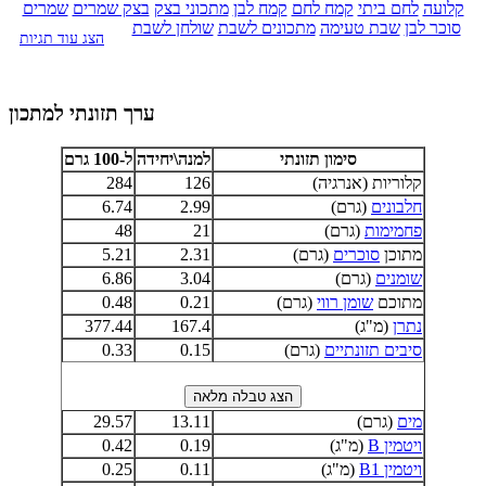
קלועה
לחם ביתי
קמח לחם
קמח לבן
מתכוני בצק
בצק שמרים
שמרים
סוכר לבן
שבת טעימה
מתכונים לשבת
שולחן לשבת
הצג עוד תגיות
ערך תזונתי למתכון
סימון תזונתי
למנה\יחידה
ל-100 גרם
קלוריות (אנרגיה)
126
284
חלבונים
(גרם)
2.99
6.74
פחמימות
(גרם)
21
48
מתוכן
סוכרים
(גרם)
2.31
5.21
שומנים
(גרם)
3.04
6.86
מתוכם
שומן רווי
(גרם)
0.21
0.48
נתרן
(מ"ג)
167.4
377.44
סיבים תזונתיים
(גרם)
0.15
0.33
מים
(גרם)
13.11
29.57
ויטמין B
(מ"ג)
0.19
0.42
ויטמין B1
(מ"ג)
0.11
0.25