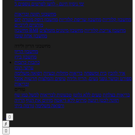
5 ימי ניסיון חינם - לחצו לפרטים נוספים
מחשבוני תזונה ובריאות
מחשבון קלוריות
מחשבון שריפת קלוריות
מחשבון דופק מטרה
יחס
מותניים לירכיים
מחשבון צריכת קלוריות
מחשבון מינונים מומלצים
מחשבון BMI
מחשבון אחוז שומן
מחשבוני הריון ולידה
מחשבון הריון
מחשבון ביוץ
כתבות
כתבות
ערוצי תוכן
איך להכין
בית ומשפחה
בריאות
מחלות ובעיות
רפואה משלימה
ספורט וכושר גופני
נשים, הריון ולידה
טיפים והמלצות
חדשות אוכל
ובריאות
טורים
בריאות בצלחת
טעים ללא גלוטן
טבעונות לבריאות
לבשל כמו שף
תזונה לבטן רגועה
מרזים ללא דיאטה
מזיזים את הגוף
הרזיה
ורפואה משלימה
גורמה ביתי


