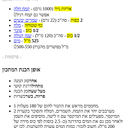
אריזת נייר
(1000 גרם)
-
קמח חלה
אפשר גם קמח רגיל

2
כפות
-
סה"כ
(22 גרם)
-
שמרים יבשים
כף שטוחה
-
מלח
1/2
כוס
-
סוכר
1/2
כוס
-
סה"כ
(120 מ"ל)
-
שמן קנולה
525
מ"ל
-
מים
500-550 מ"ל (פושרים מהברז)

- פרסומת -
אופן הכנת המתכון
אחר
סוג המנה
מתחיל
דרגת קושי
מעל שעה
זמן הכנה
פרווה, כשר
כשרות
מחממים מראש את התנור לחום של 180 מעלות.
1
מערבבים יחד את הקמח, השמרים, המלח והסוכר בקערת
2
המיקסר, מפעילים את המיקסר עם וו לישה, מוסיפים את השמן
ולאחר מכן גם את המים בהדרגה (כ- 2.5 כוסות לפי כוס מידה של
200 מ"ל). חשוב לזכור: כמות המים עשויה להשתנות, לכן יש