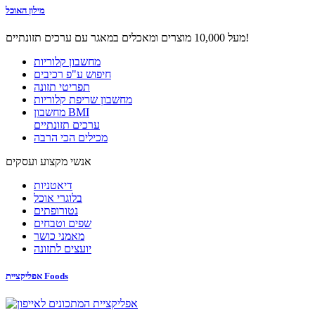
מילון האוכל
מעל 10,000 מוצרים ומאכלים במאגר עם ערכים תזונתיים!
מחשבון קלוריות
חיפוש ע"פ רכיבים
תפריטי תזונה
מחשבון שריפת קלוריות
מחשבון BMI
ערכים תזונתיים
מכילים הכי הרבה
אנשי מקצוע ועסקים
דיאטניות
בלוגרי אוכל
נטורופתים
שפים וטבחים
מאמני כושר
יועצים לתזונה
אפליקציית Foods