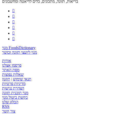
בריאות, תזונה, מתכונים, כלים לדיאטה ומחשבונים






מנוי FoodsDictionary
מנוי ליועצי תזונה וכושר
אודות
פרסמו אצלנו
מפת האתר
שאלות נפוצות
תנאי שימוש
|
תקנון
מדיניות פרטיות
הצהרת נגישות
מנוי תוכנית תזונה
בקשת ביטול מנוי
הבלוג שלנו
RSS
צור קשר