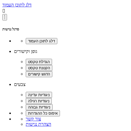
דלג לתוכן העמוד

סרגל נגישות
גופן וקישורים
צבעים
צור קשר
הצהרת נגישות