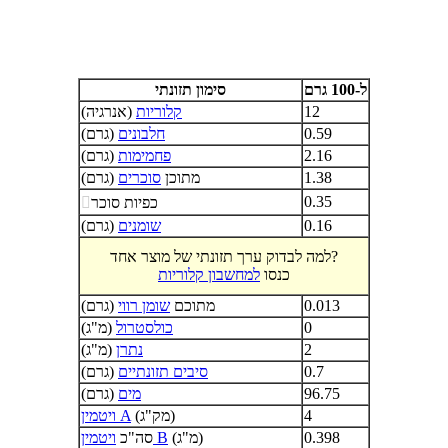
ל-100 גרם
סימון תזונתי
12
קלוריות
(אנרגיה)
0.59
חלבונים
(גרם)
2.16
פחמימות
(גרם)
1.38
מתוכן
סוכרים
(גרם)
0.35
כפיות סוכר

0.16
שומנים
(גרם)
למה לבדוק ערך תזונתי של מוצר אחד?
כנסו
למחשבון קלוריות
0.013
מתוכם
שומן רווי
(גרם)
0
כולסטרול
(מ"ג)
2
נתרן
(מ"ג)
0.7
סיבים תזונתיים
(גרם)
96.75
מים
(גרם)
4
(מק"ג)
ויטמין A
0.398
(מ"ג)
ויטמין B
סה"כ