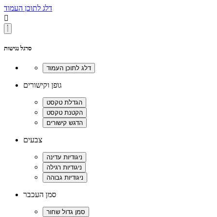
דלג לתוכן העמוד

סרגל נגישות
גופן וקישורים
צבעים
סמן העכבר