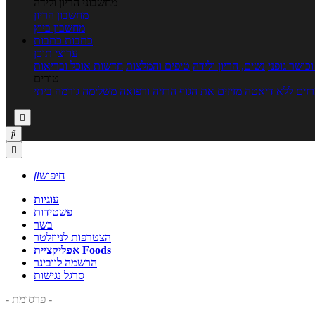
מחשבוני הריון ולידה
מחשבון הריון
מחשבון ביוץ
כתבות
כתבות
ערוצי תוכן
כושר גופני
נשים, הריון ולידה
טיפים והמלצות
חדשות אוכל ובריאות
טורים
זים ללא דיאטה
מזיזים את הגוף
הרזיה ורפואה משלימה
גורמה ביתי



חיפוש

עוגיות
פשטידות
בשר
הצטרפות לניוזלטר
אפליקציית Foods
הרשמה לוובינר
סרגל נגישות
- פרסומת -