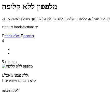
מלפפון ללא קליפה
מערכת foodsdictionary
הדפסה

שלח לחבר

4
5 הצבעות
ללא צבעי מאכל.

ללא חומרים משמרים.

אולי התכוונת?