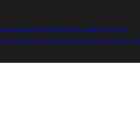
איך להכין
בית ומשפחה
בריאות
מחלות ובעיות
רפואה משלימה
ספורט ו
צלחת
טעים ללא גלוטן
טבעונות לבריאות
לבשל כמו שף
תזונה לבטן רגועה
מר