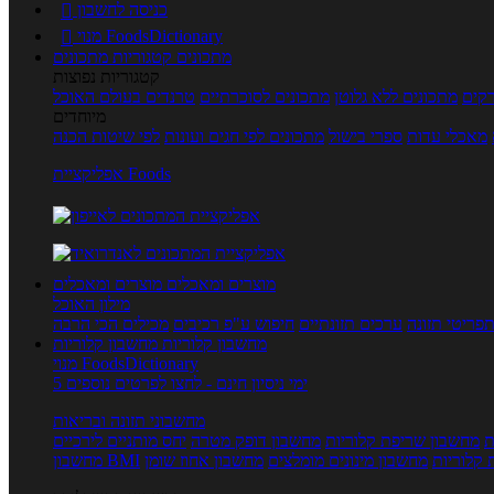
כניסה לחשבון

מנוי FoodsDictionary

מתכונים
קטגוריות מתכונים
קטגוריות נפוצות
קים
מתכונים ללא גלוטן
מתכונים לסוכרתיים
טרנדים בעולם האוכל
מיוחדים
מאכלי עדות
ספרי בישול
מתכונים לפי חגים ועונות
לפי שיטות הכנה
אפליקציית Foods
מוצרים ומאכלים
מוצרים ומאכלים
מילון האוכל
פריטי תזונה
ערכים תזונתיים
חיפוש ע"פ רכיבים
מכילים הכי הרבה
מחשבון קלוריות
מחשבון קלוריות
מנוי FoodsDictionary
5 ימי ניסיון חינם - לחצו לפרטים נוספים
מחשבוני תזונה ובריאות
ת
מחשבון שריפת קלוריות
מחשבון דופק מטרה
יחס מותניים לירכיים
 קלוריות
מחשבון מינונים מומלצים
מחשבון אחוז שומן
מחשבון BMI