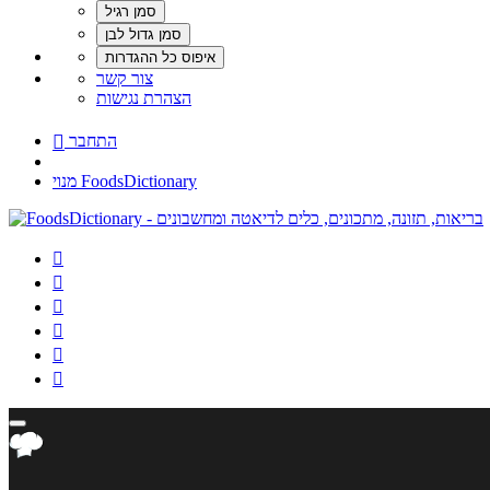
צור קשר
הצהרת נגישות
התחבר

מנוי FoodsDictionary





