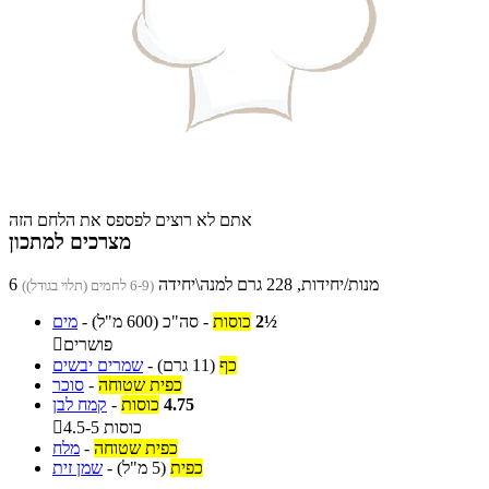
אתם לא רוצים לפספס את הלחם הזה
מצרכים למתכון
6 מנות/יחידות, 228 גרם למנה\יחידה
(6-9 לחמים (תלוי בגודל))
2½
כוסות
-
סה"כ
(600 מ"ל)
-
מים
פושרים

כף
(11 גרם)
-
שמרים יבשים
כפית שטוחה
-
סוכר
4.75
כוסות
-
קמח לבן
4.5-5 כוסות

כפית שטוחה
-
מלח
כפית
(5 מ"ל)
-
שמן זית