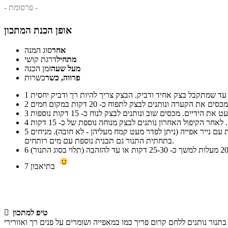
- פרסומת -
אופן הכנת המתכון
אחר
סוג המנה
מתחיל
דרגת קושי
מעל שעה
זמן הכנה
פרווה, כשר
כשרות
1
2
3
4
מעבירים את הבצק למשטח עבודה מקומח, מחלקים אותו ל- 6 או 9 חתיכות שוות (אני חילקתי ליותר כדי להכין לחמניות קטנות יותר) ומניחים על תבנית עם נייר אפייה (ניתן לפדר מעט קמח מעליהן - לא חובה). מניחים
5
בתחתית התנור גם תבנית נוספת עם מים רותחים.
6
בתיאבון
7
טיפ למתכון
