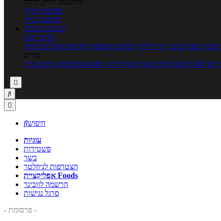
מחשבוני הריון ולידה
מחשבון הריון
מחשבון ביוץ
כתבות
כתבות
ערוצי תוכן
כושר גופני
נשים, הריון ולידה
טיפים והמלצות
חדשות אוכל ובריאות
טורים
זים ללא דיאטה
מזיזים את הגוף
הרזיה ורפואה משלימה
גורמה ביתי



חיפוש

עוגיות
פשטידות
בשר
הצטרפות לניוזלטר
אפליקציית Foods
הרשמה לוובינר
סרגל נגישות
- פרסומת -