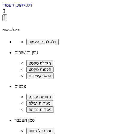
דלג לתוכן העמוד

סרגל נגישות
גופן וקישורים
צבעים
סמן העכבר