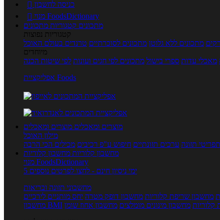
כניסה לחשבון

מנוי FoodsDictionary

מתכונים
קטגוריות מתכונים
קטגוריות נפוצות
קים
מתכונים ללא גלוטן
מתכונים לסוכרתיים
טרנדים בעולם האוכל
מיוחדים
מאכלי עדות
ספרי בישול
מתכונים לפי חגים ועונות
לפי שיטות הכנה
אפליקציית Foods
מוצרים ומאכלים
מוצרים ומאכלים
מילון האוכל
פריטי תזונה
ערכים תזונתיים
חיפוש ע"פ רכיבים
מכילים הכי הרבה
מחשבון קלוריות
מחשבון קלוריות
מנוי FoodsDictionary
5 ימי ניסיון חינם - לחצו לפרטים נוספים
מחשבוני תזונה ובריאות
ת
מחשבון שריפת קלוריות
מחשבון דופק מטרה
יחס מותניים לירכיים
 קלוריות
מחשבון מינונים מומלצים
מחשבון אחוז שומן
מחשבון BMI