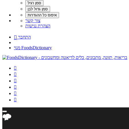
צור קשר
הצהרת נגישות
התחבר

מנוי FoodsDictionary





