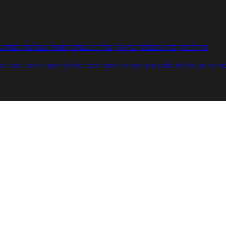
איך להכין
בית ומשפחה
בריאות
מחלות ובעיות
רפואה משלימה
ספורט ו
צלחת
טעים ללא גלוטן
טבעונות לבריאות
לבשל כמו שף
תזונה לבטן רגועה
מר