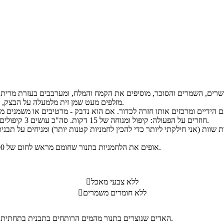
מזלפים מעט שמן זית מלמעלה על הבצק, מכסים את הקערה ונותנים לבצק לתפוח כ- 20 דקות במקום חמים.
חוזרים על הפעולה: קיפול ומנוחה של 15 דקות. סה"כ עושים 3 קיפולים. לאחר הקיפול האחרון נותנים לבצק מנוחה נוספת של כ- 15 דקות.
אופים את הלחמניות בתנור שחומם מראש לחום של 200 מעלות למשך כ- 25-30 דקות או עד להזהבה (תלוי בסוג התנור).
ללא צבעי מאכל

ללא חומרים משמרים

האדים שנוצרים בתנור מהמים הרותחים בתבנית בתחתית בתנור נותנים ללחם קרום פריך כמו במאפייה ושומרים על פנים רך ואוורירי.