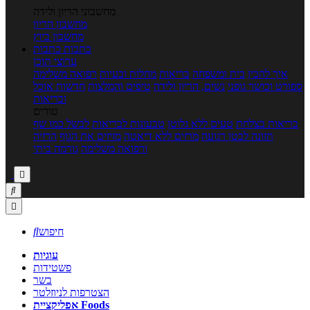
מחשבוני הריון ולידה
מחשבון הריון
מחשבון ביוץ
כתבות
כתבות
ערוצי תוכן
איך להכין
בית ומשפחה
בריאות
מחלות ובעיות
רפואה משלימה
ספורט וכושר גופני
נשים, הריון ולידה
טיפים והמלצות
חדשות אוכל
ובריאות
טורים
בריאות בצלחת
טעים ללא גלוטן
טבעונות לבריאות
לבשל כמו שף
תזונה לבטן רגועה
מרזים ללא דיאטה
מזיזים את הגוף
הרזיה
ורפואה משלימה
גורמה ביתי



חיפוש

עוגיות
פשטידות
בשר
הצטרפות לניוזלטר
אפליקציית Foods