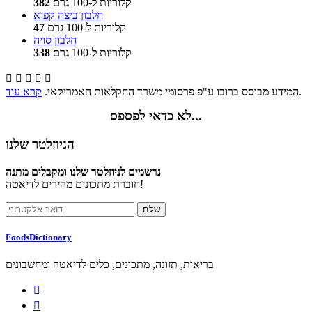
קלוריות ל-100 גרם
382
חלבון ביצה קפוא
קלוריות ל-100 גרם
47
חלבון סויה
קלוריות ל-100 גרם
338





.
המידע מבוסס ברובו ע"פ פרסומי משרד החקלאות האמריקאי.
קרא עוד
לא כדאי לפספס...
הניוזלטר שלנו
נרשמים לניוזלטר שלנו ומקבלים מתנה
חוברת מתכונים מהירים לדיאטה!
FoodsDictionary
בריאות, תזונה, מתכונים, כלים לדיאטה ומחשבונים

