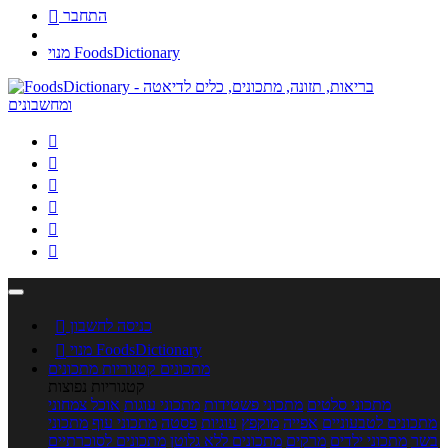
התחבר

מנוי FoodsDictionary






כניסה לחשבון

מנוי FoodsDictionary

מתכונים
קטגוריות מתכונים
קטגוריות נפוצות
מתכוני סלטים
מתכוני פשטידות
מתכוני עוגות
אוכל צמחוני
מתכונים לטבעוניים
אפייה
מוקפץ
עוגיות
פסטה
מתכוני עוף
מתכוני
בשר
מתכוני ילדים
מרקים
מתכונים ללא גלוטן
מתכונים לסוכרתיים