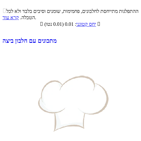
התפלגות ערך תזונתי במאכל

ההתפלגות מתייחסת לחלבונים, פחמימות, שומנים וסיבים בלבד ולא לכל
סיבים
.
הטבלה.
קרא עוד
פחמימות
חלבונים
שומנים
תזונתיים

: 0.01 (0.01 נטו)
יחס קטוגני

0%
1.4%
92.4%
6.2%
מתכונים עם חלבון ביצה