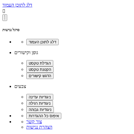
דלג לתוכן העמוד

סרגל נגישות
גופן וקישורים
צבעים
צור קשר
הצהרת נגישות