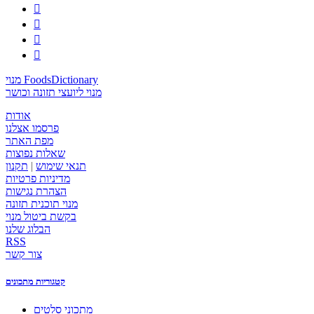




מנוי FoodsDictionary
מנוי ליועצי תזונה וכושר
אודות
פרסמו אצלנו
מפת האתר
שאלות נפוצות
תנאי שימוש
|
תקנון
מדיניות פרטיות
הצהרת נגישות
מנוי תוכנית תזונה
בקשת ביטול מנוי
הבלוג שלנו
RSS
צור קשר
קטגוריות מתכונים
מתכוני סלטים