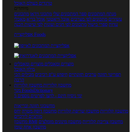
טרנדים בעולם האוכל
מיוחדים
מנתח המתכונים
ספר המתכונים שלי
מתכוני וידאו
מתכונים
עשירים
מתכונים לפי מצרכים
אוכל דיאטטי
אוכל בריא
מאכלי
עדות
ספרי בישול
מתכונים לפי חגים ועונות
לפי שיטות הכנה
אפליקציית Foods
מוצרים ומאכלים
מוצרים ומאכלים
מילון האוכל
תפריטי תזונה
ערכים תזונתיים
חיפוש ע"פ רכיבים
מכילים הכי
הרבה
מחשבון קלוריות
מחשבון קלוריות
מנוי FoodsDictionary
5 ימי ניסיון חינם - לחצו לפרטים נוספים
מחשבוני תזונה ובריאות
מחשבון קלוריות
מחשבון שריפת קלוריות
מחשבון דופק מטרה
יחס
מותניים לירכיים
מחשבון צריכת קלוריות
מחשבון מינונים מומלצים
מחשבון BMI
מחשבון אחוז שומן