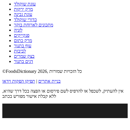
עוגת שוקולד
מרק ירקות
עוגת גבינה
כדורי שוקולד
מתכונים לארוחת בוקר
לזניה
פנקייקים
מרק כתום
עוף בתנור
לביבות
בצק שמרים
דגים בתנור
©FoodsDictionary 2026, כל הזכויות שמורות
בניית אתרים
|
תפיקו הפקות וידאו
אין להעתיק, לשכפל או להדפיס לשם פירסום או הפצה בכל דרך שהיא,
ללא קבלת אישור מפורש בכתב