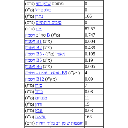
0
מתוכם
שומן רווי
(גרם)
0
כולסטרול
(מ"ג)
166
נתרן
(מ"ג)
0
סיבים תזונתיים
(גרם)
87.57
מים
(גרם)
0.747
(מ"ג)
ויטמין B
סה"כ
0.004
(מ"ג)
ויטמין B1
0.439
(מ"ג)
ויטמין B2
0.105
ויטמין B3 - ניאצין
(מ"ג)
0.19
(מ"ג)
ויטמין B5
0.005
(מ"ג)
ויטמין B6
4
(מק"ג)
חומצה פולית - ויטמין B9
0.09
(מק"ג)
ויטמין B12
7
סידן
(מ"ג)
0.08
ברזל
(מ"ג)
11
מגנזיום
(מ"ג)
15
זרחן
(מ"ג)
0.03
אבץ
(מ"ג)
163
אשלגן
(מ"ג)
0
חומצות שומן רב בלתי רוויות
(גרם)