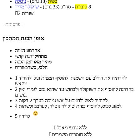
כפית
(18 גרם)
-
נוטלה
8
קוביות
-
סה"כ
(33 גרם)
-
שוקולד מריר
2 שורות

- פרסומת -
אופן הכנת המתכון
אחר
סוג המנה
מתחיל
דרגת קושי
מהיר מאוד
זמן הכנה
חלבי, כשר
כשרות
להרתיח את החלב עם השמנת, להוסיף תמצית וניל ולהוריד
1
מהאש.
בהדרגה להוסיף את השוקולד ולבחוש עד שהוא נמס לגמרי ואין
2
גושים.
להחזיר לאש ולחמם על אש נמוכה בערך 2 דקות.
3
למזוג לכוס, להוסיף כפית שוקולד נוטלה, לערבב ולשתות.
4
לרוויה
5
ללא צבעי מאכל

ללא חומרים משמרים
