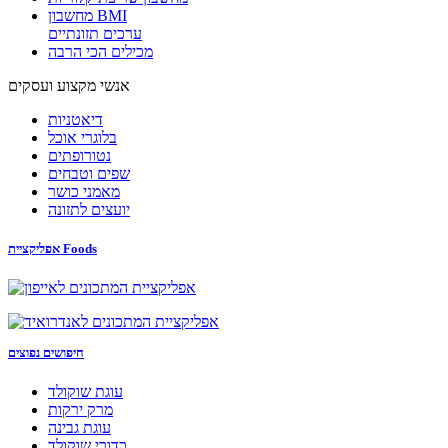
מחשבון BMI
ערכים תזונתיים
מכילים הכי הרבה
אנשי מקצוע ועסקים
דיאטניות
בלוגרי אוכל
נטורופתים
שפים וטבחים
מאמני כושר
יועצים לתזונה
אפליקציית Foods
חיפושים נפוצים
עוגת שוקולד
מרק ירקות
עוגת גבינה
כדורי שוקולד