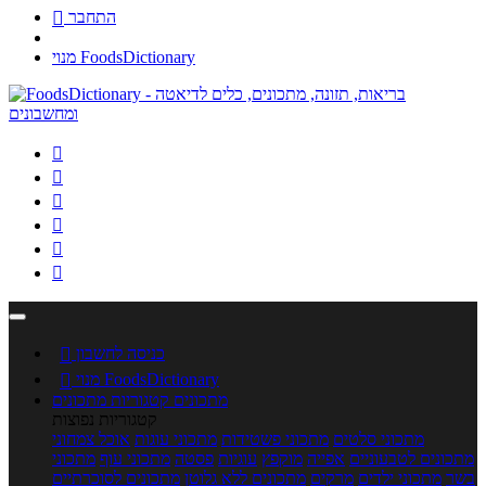
התחבר

מנוי FoodsDictionary






כניסה לחשבון

מנוי FoodsDictionary

מתכונים
קטגוריות מתכונים
קטגוריות נפוצות
מתכוני סלטים
מתכוני פשטידות
מתכוני עוגות
אוכל צמחוני
מתכונים לטבעוניים
אפייה
מוקפץ
עוגיות
פסטה
מתכוני עוף
מתכוני
בשר
מתכוני ילדים
מרקים
מתכונים ללא גלוטן
מתכונים לסוכרתיים