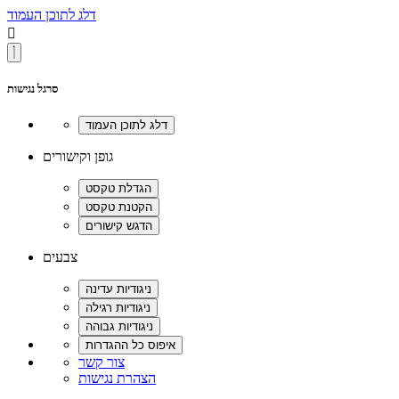
דלג לתוכן העמוד

סרגל נגישות
גופן וקישורים
צבעים
צור קשר
הצהרת נגישות