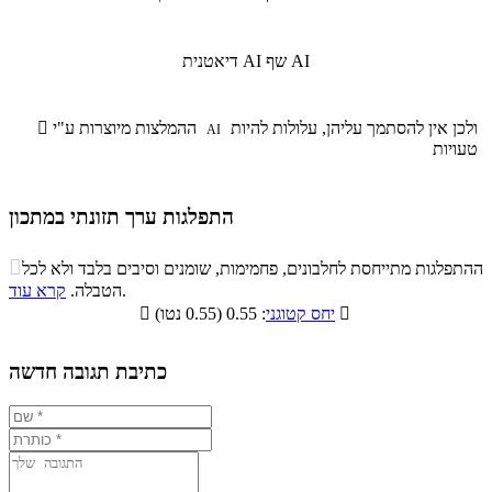
שף AI
דיאטנית AI
ולכן אין להסתמך עליהן, עלולות להיות
ההמלצות מיוצרות ע"י

AI
טעויות
התפלגות ערך תזונתי במתכון
התפלגות ערך תזונתי במתכון

ההתפלגות מתייחסת לחלבונים, פחמימות, שומנים וסיבים בלבד ולא לכל
סיבים
.
הטבלה.
קרא עוד
פחמימות
חלבונים
שומנים
תזונתיים

: 0.55 (0.55 נטו)
יחס קטוגני

0%
35.3%
11.6%
53.1%
כתיבת תגובה חדשה