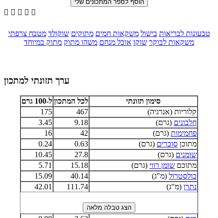





טבעונות לבריאות
בישול
משקאות חמים
מתוקים
שוקולד
מטבח צרפתי
משקאות לבוקר
שוקו
אוכל מנחם
משהו מתוק
מתוק במיוחד
ערך תזונתי למתכון
סימון תזונתי
לכל המתכון
ל-100 גרם
קלוריות (אנרגיה)
467
175
חלבונים
(גרם)
9.18
3.45
פחמימות
(גרם)
42
16
מתוכן
סוכרים
(גרם)
0.63
0.24
שומנים
(גרם)
27.8
10.45
מתוכם
שומן רווי
(גרם)
15.18
5.71
כולסטרול
(מ"ג)
40.14
15.09
נתרן
(מ"ג)
111.74
42.01