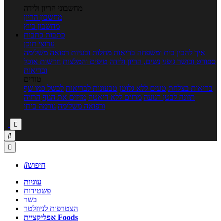
מחשבוני הריון ולידה
מחשבון הריון
מחשבון ביוץ
כתבות
כתבות
ערוצי תוכן
איך להכין
בית ומשפחה
בריאות
מחלות ובעיות
רפואה משלימה
ספורט וכושר גופני
נשים, הריון ולידה
טיפים והמלצות
חדשות אוכל
ובריאות
טורים
בריאות בצלחת
טעים ללא גלוטן
טבעונות לבריאות
לבשל כמו שף
תזונה לבטן רגועה
מרזים ללא דיאטה
מזיזים את הגוף
הרזיה
ורפואה משלימה
גורמה ביתי



חיפוש

עוגיות
פשטידות
בשר
הצטרפות לניוזלטר
אפליקציית Foods