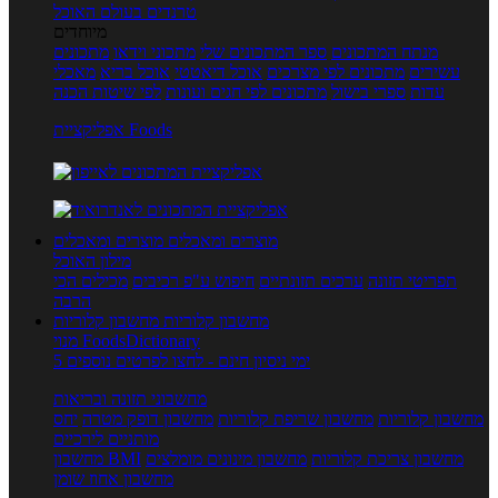
טרנדים בעולם האוכל
מיוחדים
מנתח המתכונים
ספר המתכונים שלי
מתכוני וידאו
מתכונים
עשירים
מתכונים לפי מצרכים
אוכל דיאטטי
אוכל בריא
מאכלי
עדות
ספרי בישול
מתכונים לפי חגים ועונות
לפי שיטות הכנה
אפליקציית Foods
מוצרים ומאכלים
מוצרים ומאכלים
מילון האוכל
תפריטי תזונה
ערכים תזונתיים
חיפוש ע"פ רכיבים
מכילים הכי
הרבה
מחשבון קלוריות
מחשבון קלוריות
מנוי FoodsDictionary
5 ימי ניסיון חינם - לחצו לפרטים נוספים
מחשבוני תזונה ובריאות
מחשבון קלוריות
מחשבון שריפת קלוריות
מחשבון דופק מטרה
יחס
מותניים לירכיים
מחשבון צריכת קלוריות
מחשבון מינונים מומלצים
מחשבון BMI
מחשבון אחוז שומן