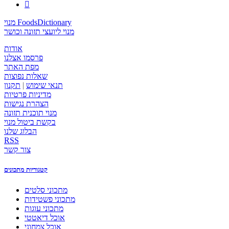

מנוי FoodsDictionary
מנוי ליועצי תזונה וכושר
אודות
פרסמו אצלנו
מפת האתר
שאלות נפוצות
תנאי שימוש
|
תקנון
מדיניות פרטיות
הצהרת נגישות
מנוי תוכנית תזונה
בקשת ביטול מנוי
הבלוג שלנו
RSS
צור קשר
קטגוריות מתכונים
מתכוני סלטים
מתכוני פשטידות
מתכוני עוגות
אוכל דיאטטי
אוכל צמחוני