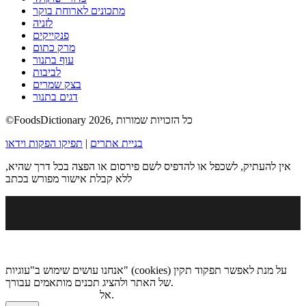
מתכונים לארוחת בוקר
לזניה
פנקייקים
מרק כתום
עוף בתנור
לביבות
בצק שמרים
דגים בתנור
©FoodsDictionary 2026, כל הזכויות שמורות
בניית אתרים
|
תפיקו הפקות וידאו
אין להעתיק, לשכפל או להדפיס לשם פירסום או הפצה בכל דרך שהיא,
ללא קבלת אישור מפורש בכתב
אנחנו עושים שימוש ב"עוגיות" (cookies) על מנת לאפשר תפקוד תקין
של האתר ולהציג תכנים מותאמים עבורך.
.
אל
מדיניות הגנת הפרטיות