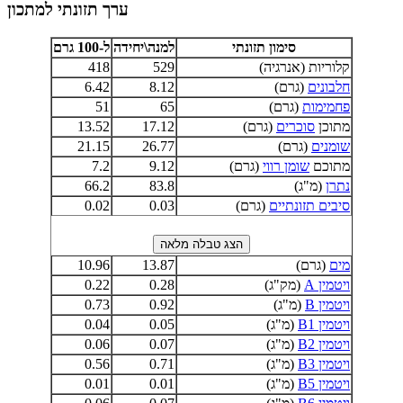
ערך תזונתי למתכון
סימון תזונתי
למנה\יחידה
ל-100 גרם
קלוריות (אנרגיה)
529
418
חלבונים
(גרם)
8.12
6.42
פחמימות
(גרם)
65
51
מתוכן
סוכרים
(גרם)
17.12
13.52
שומנים
(גרם)
26.77
21.15
מתוכם
שומן רווי
(גרם)
9.12
7.2
נתרן
(מ"ג)
83.8
66.2
סיבים תזונתיים
(גרם)
0.03
0.02
מים
(גרם)
13.87
10.96
ויטמין A
(מק"ג)
0.28
0.22
ויטמין B
(מ"ג)
0.92
0.73
ויטמין B1
(מ"ג)
0.05
0.04
ויטמין B2
(מ"ג)
0.07
0.06
ויטמין B3
(מ"ג)
0.71
0.56
ויטמין B5
(מ"ג)
0.01
0.01