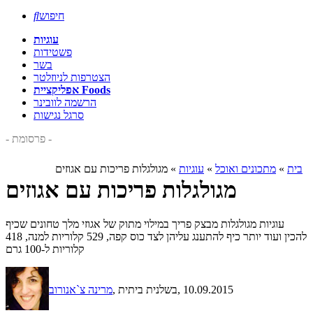
חיפוש

עוגיות
פשטידות
בשר
הצטרפות לניוזלטר
אפליקציית Foods
הרשמה לוובינר
סרגל נגישות
- פרסומת -
בית
»
מתכונים ואוכל
»
עוגיות
»
מגולגלות פריכות עם אגוזים
מגולגלות פריכות עם אגוזים
עוגיות מגולגלות מבצק פריך במילוי מתוק של אגוזי מלך טחונים שכיף
להכין ועוד יותר כיף להתענג עליהן לצד כוס קפה, 529 קלוריות למנה, 418
קלוריות ל-100 גרם
, 10.09.2015
, בשלנית ביתית
מרינה צ`אנורוב