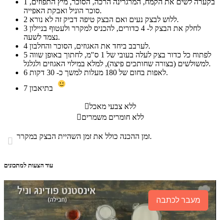
בקערה לשים את הקמח, המרגרינה הרכה, הסוכר, מיץ התפוזים,
1
סוכר הוניל ואבקת האפייה.
ללוש לבצק נעים ואם הבצק טיפה דביק זה לא נורא.
2
לחלק את הבצק ל- 4 כדורים, להכניס למקרר ולעטוף בניילון
3
נצמד לשעה.
לערבב ביחד את האגוזים, הסוכר והחלבון.
4
לפתוח כל כדור בצק לעלה בעובי של 1 ס"מ, לחתוך באופן שווה
5
למשולשים (בצורה שחותכים פיצה), למלא במילוי האגוזים ולגלגל.
לאפות בחום של 180 מעלות למשך כ- 30 דקות.
6
בתיאבון
7
ללא צבעי מאכל

ללא חומרים משמרים

זמן ההכנה כולל את זמן השהיית הבצק במקרר.

עוד הצעות למתכונים
מעבר לכתבה