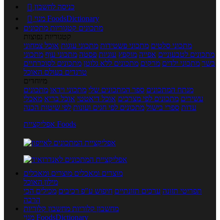
כניסה לחשבון

מנוי FoodsDictionary

מתכונים
קטגוריות מתכונים
קטגוריות נפוצות
מתכוני סלטים
מתכוני פשטידות
מתכוני עוגות
אוכל צמחוני
מתכונים לטבעוניים
אפייה
מוקפץ
עוגיות
פסטה
מתכוני עוף
מתכוני
בשר
מתכוני ילדים
מרקים
מתכונים ללא גלוטן
מתכונים לסוכרתיים
טרנדים בעולם האוכל
מיוחדים
מנתח המתכונים
ספר המתכונים שלי
מתכוני וידאו
מתכונים
עשירים
מתכונים לפי מצרכים
אוכל דיאטטי
אוכל בריא
מאכלי
עדות
ספרי בישול
מתכונים לפי חגים ועונות
לפי שיטות הכנה
אפליקציית Foods
מוצרים ומאכלים
מוצרים ומאכלים
מילון האוכל
תפריטי תזונה
ערכים תזונתיים
חיפוש ע"פ רכיבים
מכילים הכי
הרבה
מחשבון קלוריות
מחשבון קלוריות
מנוי FoodsDictionary