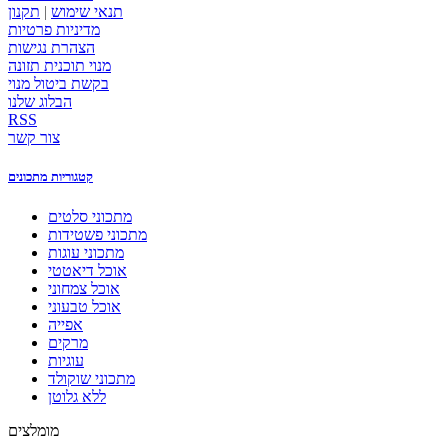
תנאי שימוש
|
תקנון
מדיניות פרטיות
הצהרת נגישות
מנוי תוכנית תזונה
בקשת ביטול מנוי
הבלוג שלנו
RSS
צור קשר
קטגוריות מתכונים
מתכוני סלטים
מתכוני פשטידות
מתכוני עוגות
אוכל דיאטטי
אוכל צמחוני
אוכל טבעוני
אפייה
מרקים
עוגיות
מתכוני שוקולד
ללא גלוטן
מומלצים