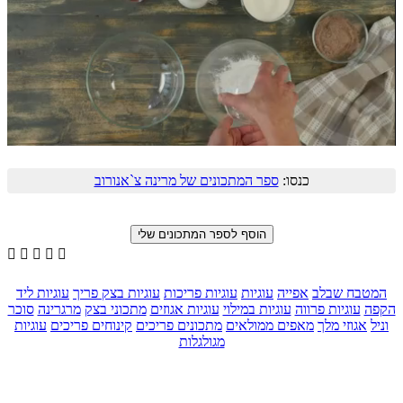
כנסו:
ספר המתכונים של מרינה צ`אנורוב





המטבח שבלב
אפייה
עוגיות
עוגיות פריכות
עוגיות בצק פריך
עוגיות ליד
הקפה
עוגיות פרווה
עוגיות במילוי
עוגיות אגוזים
מתכוני בצק
מרגרינה
סוכר
וניל
אגוזי מלך
מאפים ממולאים
מתכונים פריכים
קינוחים פריכים
עוגיות
מגולגלות