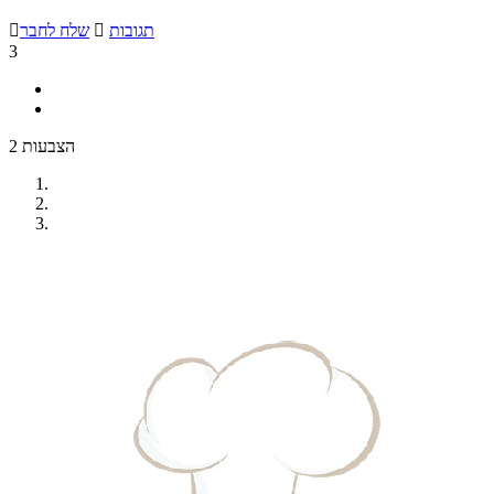
תגובות

שלח לחבר

3
2 הצבעות