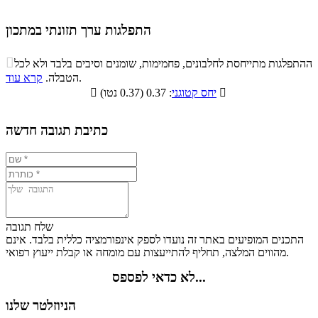
התפלגות ערך תזונתי במתכון
התפלגות ערך תזונתי במתכון

ההתפלגות מתייחסת לחלבונים, פחמימות, שומנים וסיבים בלבד ולא לכל
סיבים
.
הטבלה.
קרא עוד
פחמימות
חלבונים
שומנים
תזונתיים

: 0.37 (0.37 נטו)
יחס קטוגני

0%
26.9%
8.2%
64.9%
כתיבת תגובה חדשה
שלח תגובה
התכנים המופיעים באתר זה נועדו לספק אינפורמציה כללית בלבד. אינם
מהווים המלצה, תחליף להתייעצות עם מומחה או קבלת ייעוץ רפואי.
לא כדאי לפספס...
הניוזלטר שלנו