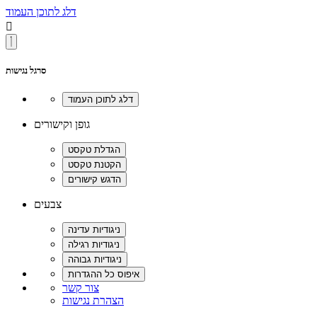
דלג לתוכן העמוד

סרגל נגישות
גופן וקישורים
צבעים
צור קשר
הצהרת נגישות