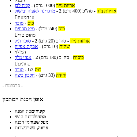
אריזת נייר
(1000 גרם)
-
קמח לבן
אריזות נייר
-
סה"כ
(400 גרם)
2
-
מרגרינה לאפיה ובישול
או חמאה

כוס
-
סוכר
כוס
(240 מ"ל)
-
מיץ תפוזים
סחוט טרי

אריזות נייר
-
סה"כ
(20 גרם)
2
-
סוכר וניל
שקית
(10 גרם)
-
אבקת אפייה
המילוי
כוסות
-
סה"כ
(180 גרם)
2
-
אגוזי מלך
טחונים

כוס
1/2
-
סוכר
יחידה
(33 גרם)
-
חלבון ביצה
- פרסומת -
אופן הכנת המתכון
קינוחים
סוג המנה
מתחיל
דרגת קושי
מעל שעה
זמן הכנה
פרווה, כשר
כשרות