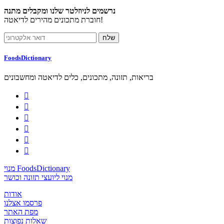
נרשמים לניוזלטר שלנו ומקבלים מתנה
חוברת מתכונים מהירים לדיאטה!
FoodsDictionary
בריאות, תזונה, מתכונים, כלים לדיאטה ומחשבונים






מנוי FoodsDictionary
מנוי ליועצי תזונה וכושר
אודות
פרסמו אצלנו
מפת האתר
שאלות נפוצות