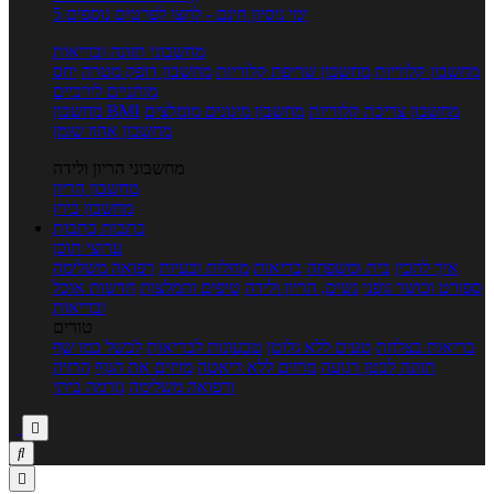
5 ימי ניסיון חינם - לחצו לפרטים נוספים
מחשבוני תזונה ובריאות
מחשבון קלוריות
מחשבון שריפת קלוריות
מחשבון דופק מטרה
יחס
מותניים לירכיים
מחשבון צריכת קלוריות
מחשבון מינונים מומלצים
מחשבון BMI
מחשבון אחוז שומן
מחשבוני הריון ולידה
מחשבון הריון
מחשבון ביוץ
כתבות
כתבות
ערוצי תוכן
איך להכין
בית ומשפחה
בריאות
מחלות ובעיות
רפואה משלימה
ספורט וכושר גופני
נשים, הריון ולידה
טיפים והמלצות
חדשות אוכל
ובריאות
טורים
בריאות בצלחת
טעים ללא גלוטן
טבעונות לבריאות
לבשל כמו שף
תזונה לבטן רגועה
מרזים ללא דיאטה
מזיזים את הגוף
הרזיה
ורפואה משלימה
גורמה ביתי


