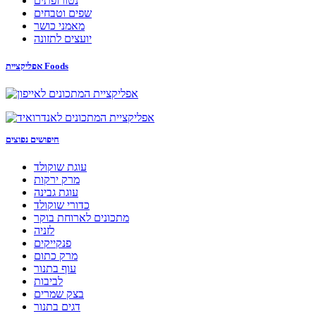
נטורופתים
שפים וטבחים
מאמני כושר
יועצים לתזונה
אפליקציית Foods
חיפושים נפוצים
עוגת שוקולד
מרק ירקות
עוגת גבינה
כדורי שוקולד
מתכונים לארוחת בוקר
לזניה
פנקייקים
מרק כתום
עוף בתנור
לביבות
בצק שמרים
דגים בתנור