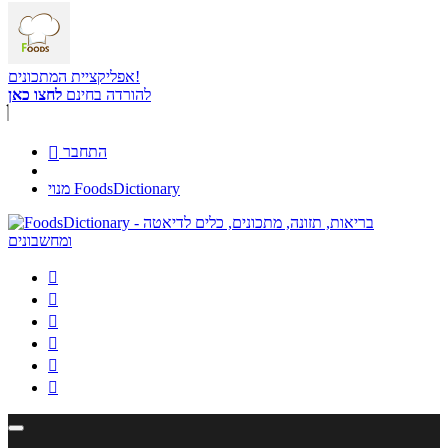
אפליקציית המתכונים!
להורדה בחינם
לחצו כאן
התחבר

מנוי FoodsDictionary





