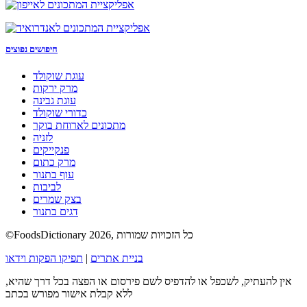
חיפושים נפוצים
עוגת שוקולד
מרק ירקות
עוגת גבינה
כדורי שוקולד
מתכונים לארוחת בוקר
לזניה
פנקייקים
מרק כתום
עוף בתנור
לביבות
בצק שמרים
דגים בתנור
©FoodsDictionary 2026, כל הזכויות שמורות
בניית אתרים
|
תפיקו הפקות וידאו
אין להעתיק, לשכפל או להדפיס לשם פירסום או הפצה בכל דרך שהיא,
ללא קבלת אישור מפורש בכתב