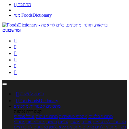
התחבר

מנוי FoodsDictionary






כניסה לחשבון

מנוי FoodsDictionary

מתכונים
קטגוריות מתכונים
קטגוריות נפוצות
מתכוני סלטים
מתכוני פשטידות
מתכוני עוגות
אוכל צמחוני
מתכונים לטבעוניים
אפייה
מוקפץ
עוגיות
פסטה
מתכוני עוף
מתכוני
בשר
מתכוני ילדים
מרקים
מתכונים ללא גלוטן
מתכונים לסוכרתיים