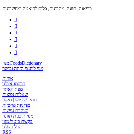
בריאות, תזונה, מתכונים, כלים לדיאטה ומחשבונים






מנוי FoodsDictionary
מנוי ליועצי תזונה וכושר
אודות
פרסמו אצלנו
מפת האתר
שאלות נפוצות
תנאי שימוש
|
תקנון
מדיניות פרטיות
הצהרת נגישות
מנוי תוכנית תזונה
בקשת ביטול מנוי
הבלוג שלנו
RSS