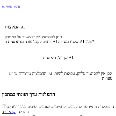
עוגיות אגוזי לוז
המלצות
AI
ניתן להתייעץ ולקבל משוב על המתכון.
ה-AI שלנו?
ה-AI שלנו? מ
שף
רוצים לקבל עזרה מ
דיאטנית
שף AI
דיאטנית AI
ולכן אין להסתמך עליהן, עלולות להיות
ההמלצות מיוצרות ע"י

AI
טעויות
התפלגות ערך תזונתי במתכון
התפלגות ערך תזונתי במתכון

ההתפלגות מתייחסת לחלבונים, פחמימות, שומנים וסיבים בלבד ולא לכל
סיבים
.
הטבלה.
קרא עוד
פחמימות
חלבונים
שומנים
תזונתיים