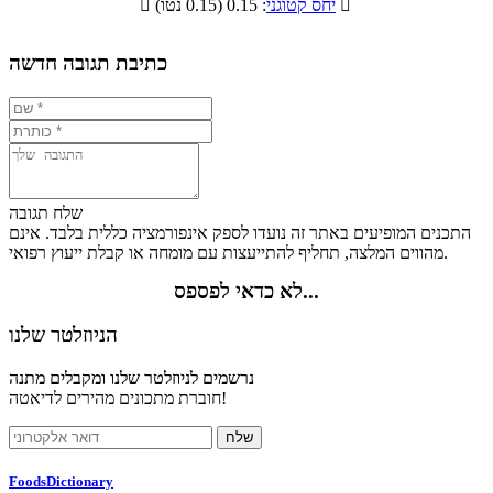

: 0.15 (0.15 נטו)
יחס קטוגני

0.4%
12.8%
7.6%
79.2%
כתיבת תגובה חדשה
שלח תגובה
התכנים המופיעים באתר זה נועדו לספק אינפורמציה כללית בלבד. אינם
מהווים המלצה, תחליף להתייעצות עם מומחה או קבלת ייעוץ רפואי.
לא כדאי לפספס...
הניוזלטר שלנו
נרשמים לניוזלטר שלנו ומקבלים מתנה
חוברת מתכונים מהירים לדיאטה!
FoodsDictionary