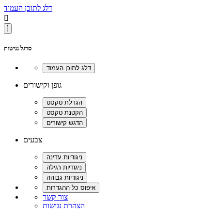
דלג לתוכן העמוד

סרגל נגישות
גופן וקישורים
צבעים
צור קשר
הצהרת נגישות