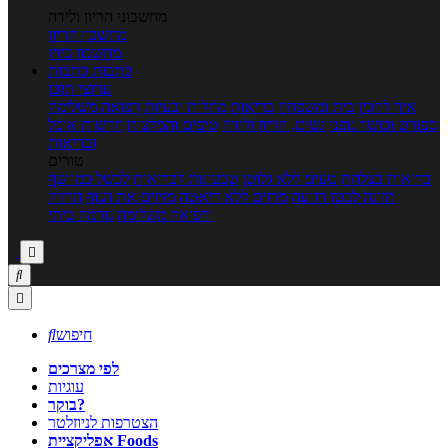
מחשבוני הריון ולידה
מחשבון הריון
מחשבון ביוץ
כתבות
כתבות
ערוצי תוכן
איך להכין
בית ומשפחה
בריאות
מחלות ובעיות
רפואה משלימה
ספורט וכושר גופני
נשים, הריון ולידה
טיפים והמלצות
חדשות אוכל
ובריאות
טורים
בריאות בצלחת
טעים ללא גלוטן
טבעונות לבריאות
לבשל כמו שף
תזונה לבטן רגועה
מרזים ללא דיאטה
מזיזים את הגוף
הרזיה
ורפואה משלימה
גורמה ביתי



חיפוש

לפי מצרכים
עוגיות
בוקר?
הצטרפות לניוזלטר
אפליקציית Foods