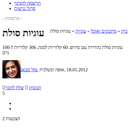
הרשמה לוובינר
סרגל נגישות
- פרסומת -
עוגיות סולת
בית
»
מתכונים ואוכל
»
עוגיות
»
עוגיות סולת
עוגיות סולת נהדרות עם סירופ, 60 קלוריות למנה, 306 קלוריות ל-100
גרם
, 18.01.2012
, אופה ובשלנית
מזל סבאג
תגובות

שלח לחבר

5
2 הצבעות