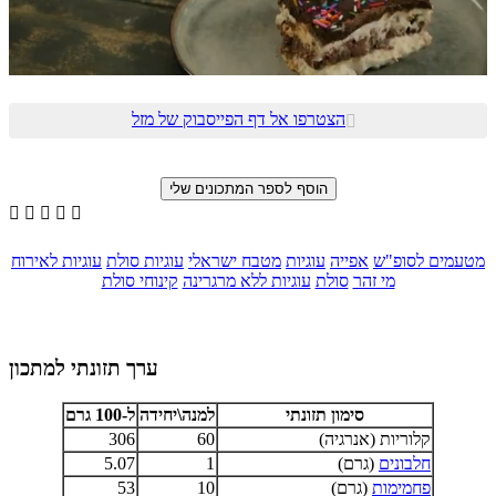
הצטרפו אל דף הפייסבוק של מזל






מטעמים לסופ"ש
אפייה
עוגיות
מטבח ישראלי
עוגיות סולת
עוגיות לאירוח
מי זהר
סולת
עוגיות ללא מרגרינה
קינוחי סולת
ערך תזונתי למתכון
סימון תזונתי
למנה\יחידה
ל-100 גרם
קלוריות (אנרגיה)
60
306
חלבונים
(גרם)
1
5.07
פחמימות
(גרם)
10
53