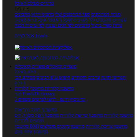
טרנדים בעולם האוכל
מיוחדים
מנתח המתכונים
ספר המתכונים שלי
מתכוני וידאו
מתכונים
עשירים
מתכונים לפי מצרכים
אוכל דיאטטי
אוכל בריא
מאכלי
עדות
ספרי בישול
מתכונים לפי חגים ועונות
לפי שיטות הכנה
אפליקציית Foods
מוצרים ומאכלים
מוצרים ומאכלים
מילון האוכל
תפריטי תזונה
ערכים תזונתיים
חיפוש ע"פ רכיבים
מכילים הכי
הרבה
מחשבון קלוריות
מחשבון קלוריות
מנוי FoodsDictionary
5 ימי ניסיון חינם - לחצו לפרטים נוספים
מחשבוני תזונה ובריאות
מחשבון קלוריות
מחשבון שריפת קלוריות
מחשבון דופק מטרה
יחס
מותניים לירכיים
מחשבון צריכת קלוריות
מחשבון מינונים מומלצים
מחשבון BMI
מחשבון אחוז שומן