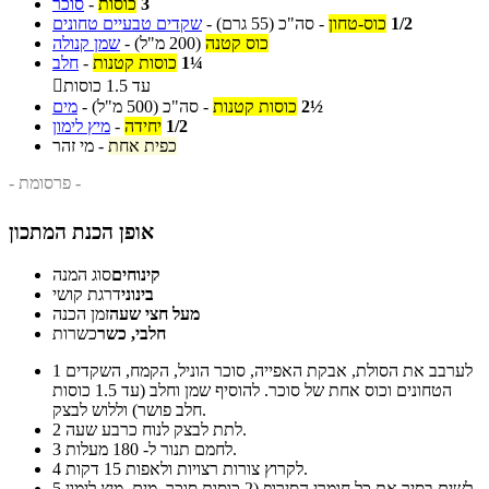
3
כוסות
-
סוכר
1/2
כוס-טחון
-
סה"כ
(55 גרם)
-
שקדים טבעיים טחונים
כוס קטנה
(200 מ"ל)
-
שמן קנולה
1¼
כוסות קטנות
-
חלב
עד 1.5 כוסות

2½
כוסות קטנות
-
סה"כ
(500 מ"ל)
-
מים
1/2
יחידה
-
מיץ לימון
כפית אחת
-
מי זהר
- פרסומת -
אופן הכנת המתכון
קינוחים
סוג המנה
בינוני
דרגת קושי
מעל חצי שעה
זמן הכנה
חלבי, כשר
כשרות
לערבב את הסולת, אבקת האפייה, סוכר הוניל, הקמח, השקדים
1
הטחונים וכוס אחת של סוכר. להוסיף שמן וחלב (עד 1.5 כוסות
חלב פושר) וללוש לבצק.
לתת לבצק לנוח כרבע שעה.
2
לחמם תנור ל- 180 מעלות.
3
לקרוץ צורות רצויות ולאפות 15 דקות.
4
לשים בסיר את כל חומרי הסירופ (2 כוסות סוכר, מים, מיץ לימון
5