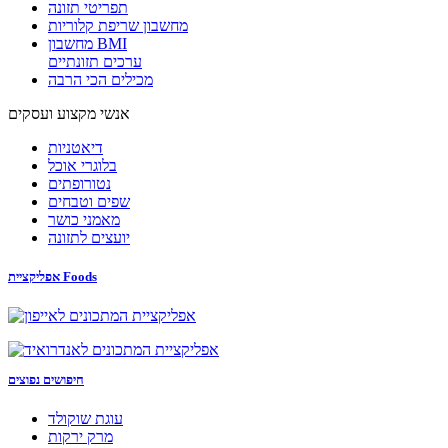
תפריטי תזונה
מחשבון שריפת קלוריות
מחשבון BMI
ערכים תזונתיים
מכילים הכי הרבה
אנשי מקצוע ועסקים
דיאטניות
בלוגרי אוכל
נטורופתים
שפים וטבחים
מאמני כושר
יועצים לתזונה
אפליקציית Foods
חיפושים נפוצים
עוגת שוקולד
מרק ירקות