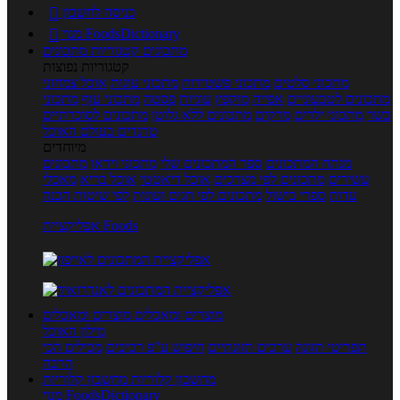
כניסה לחשבון

מנוי FoodsDictionary

מתכונים
קטגוריות מתכונים
קטגוריות נפוצות
מתכוני סלטים
מתכוני פשטידות
מתכוני עוגות
אוכל צמחוני
מתכונים לטבעוניים
אפייה
מוקפץ
עוגיות
פסטה
מתכוני עוף
מתכוני
בשר
מתכוני ילדים
מרקים
מתכונים ללא גלוטן
מתכונים לסוכרתיים
טרנדים בעולם האוכל
מיוחדים
מנתח המתכונים
ספר המתכונים שלי
מתכוני וידאו
מתכונים
עשירים
מתכונים לפי מצרכים
אוכל דיאטטי
אוכל בריא
מאכלי
עדות
ספרי בישול
מתכונים לפי חגים ועונות
לפי שיטות הכנה
אפליקציית Foods
מוצרים ומאכלים
מוצרים ומאכלים
מילון האוכל
תפריטי תזונה
ערכים תזונתיים
חיפוש ע"פ רכיבים
מכילים הכי
הרבה
מחשבון קלוריות
מחשבון קלוריות
מנוי FoodsDictionary