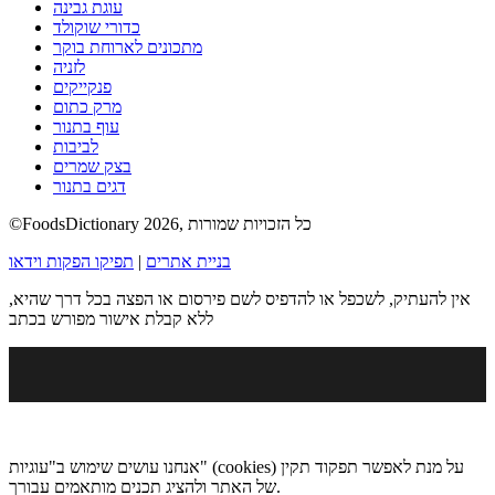
עוגת גבינה
כדורי שוקולד
מתכונים לארוחת בוקר
לזניה
פנקייקים
מרק כתום
עוף בתנור
לביבות
בצק שמרים
דגים בתנור
©FoodsDictionary 2026, כל הזכויות שמורות
בניית אתרים
|
תפיקו הפקות וידאו
אין להעתיק, לשכפל או להדפיס לשם פירסום או הפצה בכל דרך שהיא,
ללא קבלת אישור מפורש בכתב
אנחנו עושים שימוש ב"עוגיות" (cookies) על מנת לאפשר תפקוד תקין
של האתר ולהציג תכנים מותאמים עבורך.