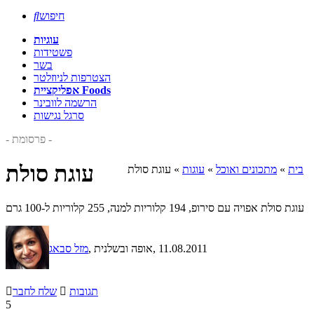
חיפוש

עוגיות
פשטידות
בשר
הצטרפות לניוזלטר
אפליקציית Foods
הרשמה לוובינר
סרגל נגישות
- פרסומת -
עוגת סולת
בית
»
מתכונים ואוכל
»
עוגות
»
עוגת סולת
עוגת סולת אפויה עם סירופ, 194 קלוריות למנה, 255 קלוריות ל-100 גרם
, 11.08.2011
, אופה ובשלנית
מזל סבאג
תגובות

שלח לחבר

5