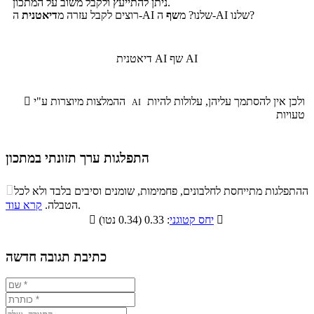
ניתן להתייעץ ולקבל משוב על המתכון.
ה-AI שלנו?
ה-AI שלנו? מ
שף
רוצים לקבל עזרה מ
דיאטנית
שף AI
דיאטנית AI
ולכן אין להסתמך עליהן, עלולות להיות
ההמלצות מיוצרות ע"י

AI
טעויות
התפלגות ערך תזונתי במתכון
התפלגות ערך תזונתי במתכון

ההתפלגות מתייחסת לחלבונים, פחמימות, שומנים וסיבים בלבד ולא לכל
סיבים
.
הטבלה.
קרא עוד
פחמימות
חלבונים
שומנים
תזונתיים

: 0.33 (0.34 נטו)
יחס קטוגני

1.9%
24.5%
10.1%
63.5%
כתיבת תגובה חדשה