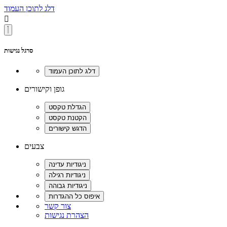
דלג לתוכן העמוד

סרגל נגישות
גופן וקישורים
צבעים
צור קשר
הצהרת נגישות