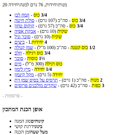
20 מנות/יחידות, 76 גרם למנה\יחידה
3/4
כוס
-
קמח לבן
3/4
כוס
-
סה"כ
(107 גרם)
-
סולת חיטה
3/4
כוס
-
סה"כ
(57 גרם)
-
קוקוס טחון
שקית
(10 גרם)
-
אבקת אפיה
שקית
(10 גרם)
-
סוכר וניל
4
יחידות
L
-
ביצים
1/2
כוס קטנה
-
סה"כ
(100 מ"ל)
-
שמן קנולה
3/4
כוס רגילה
-
חלב
1½
כוסות
-
סוכר
כוס רגילה
(300 מ"ל)
-
מים
1/4
יחידה
-
מיץ לימון
יחידה
(5 גרם)
-
מקל קינמון
2
מנות
-
סה"כ
(1 גרם)
-
תרסיס על בסיס שמן זית
3
כפות
-
סה"כ
(42 גרם)
-
שקדים מולבנים פרוסים
- פרסומת -
אופן הכנת המתכון
קינוחים
סוג המנה
בינוני
דרגת קושי
מעל שעה
זמן הכנה