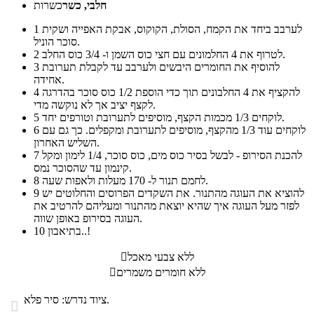
חלבי, כשר
כשרות
לערבב ביחד את הקמח, הסולת, הקוקוס, אבקת האפייה ושקית
1
סוכר הוניל.
לטרוף את 4 החלמונים עם חצי כוס השמן ו- 3/4 כוס החלב.
2
להוסיף את החומרים היבשים ולערבב עד לקבלת תערובת
3
אחידה.
להקציף את 4 החלבונים תוך כדי הוספת 1/2 כוס סוכר בהדרגה
4
לקצף יציב אך לא נוקשה מדי.
לוקחים 1/3 מכמות הקצף, מוסיפים לתערובת וטורפים יחד.
5
לוקחים עוד 1/3 מהקצף, מוסיפים לתערובת ומקפלים. כך גם עם
6
השליש האחרון.
להכנת הסירופ - לבשל בסיר כוס מים, כוס סוכר, 1/4 לימון ומקל
7
קינמון עד שהסוכר נמס.
לחמם תנור ל- 170 מעלות ולאפות שעה.
8
להוציא את העוגה מהתנור. את השקדים הפרוסים והחלוטים יש
9
לפזר מעל העוגה איך שהיא יוצאת מהתנור ומעליהם להרטיב את
העוגה בסירופ באופן שווה.
בתיאבון..!
10
ללא צבעי מאכל

ללא חומרים משמרים

ציוד נדרש: סיר פלא.
