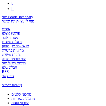


מנוי FoodsDictionary
מנוי ליועצי תזונה וכושר
אודות
פרסמו אצלנו
מפת האתר
שאלות נפוצות
תנאי שימוש
|
תקנון
מדיניות פרטיות
הצהרת נגישות
מנוי תוכנית תזונה
בקשת ביטול מנוי
הבלוג שלנו
RSS
צור קשר
קטגוריות מתכונים
מתכוני סלטים
מתכוני פשטידות
מתכוני עוגות