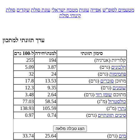
מטעמים לסופ"ש
אפייה
עוגות
מטבח ישראלי
עוגת סולת
שקדים
סולת
קינוחי סולת
ערך תזונתי למתכון
סימון תזונתי
למנה\יחידה
ל-100 גרם
קלוריות (אנרגיה)
194
255
חלבונים
(גרם)
3.87
5.09
פחמימות
(גרם)
24
32
מתוכן
סוכרים
(גרם)
13.53
17.8
שומנים
(גרם)
9.35
12.3
מתוכם
שומן רווי
(גרם)
2.64
3.48
כולסטרול
(מ"ג)
58.54
77.03
נתרן
(מ"ג)
105.59
138.93
סיבים תזונתיים
(גרם)
0.74
0.97
מים
(גרם)
25.64
33.74