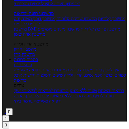
5 ימי ניסיון חינם - לחצו לפרטים נוספים
מחשבוני תזונה ובריאות
מחשבון קלוריות
מחשבון שריפת קלוריות
מחשבון דופק מטרה
יחס
מותניים לירכיים
מחשבון צריכת קלוריות
מחשבון מינונים מומלצים
מחשבון BMI
מחשבון אחוז שומן
מחשבוני הריון ולידה
מחשבון הריון
מחשבון ביוץ
כתבות
כתבות
ערוצי תוכן
איך להכין
בית ומשפחה
בריאות
מחלות ובעיות
רפואה משלימה
ספורט וכושר גופני
נשים, הריון ולידה
טיפים והמלצות
חדשות אוכל
ובריאות
טורים
בריאות בצלחת
טעים ללא גלוטן
טבעונות לבריאות
לבשל כמו שף
תזונה לבטן רגועה
מרזים ללא דיאטה
מזיזים את הגוף
הרזיה
ורפואה משלימה
גורמה ביתי


