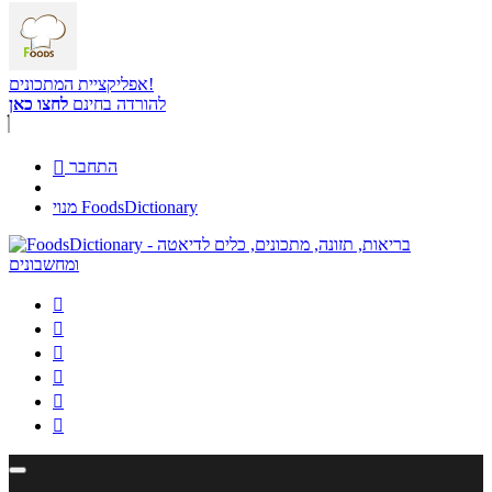
אפליקציית המתכונים!
להורדה בחינם
לחצו כאן
התחבר

מנוי FoodsDictionary





