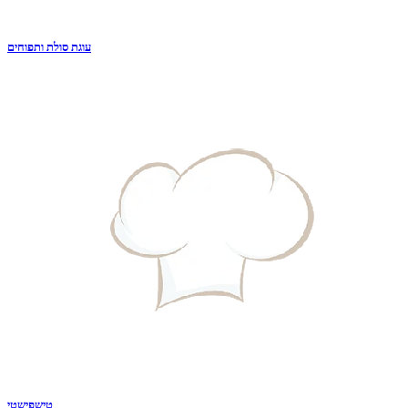
עוגת סולת ותפוחים
טישפישטי