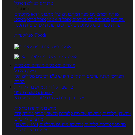
טרנדים בעולם האוכל
מיוחדים
מנתח המתכונים
ספר המתכונים שלי
מתכוני וידאו
מתכונים
עשירים
מתכונים לפי מצרכים
אוכל דיאטטי
אוכל בריא
מאכלי
עדות
ספרי בישול
מתכונים לפי חגים ועונות
לפי שיטות הכנה
אפליקציית Foods
מוצרים ומאכלים
מוצרים ומאכלים
מילון האוכל
תפריטי תזונה
ערכים תזונתיים
חיפוש ע"פ רכיבים
מכילים הכי
הרבה
מחשבון קלוריות
מחשבון קלוריות
מנוי FoodsDictionary
5 ימי ניסיון חינם - לחצו לפרטים נוספים
מחשבוני תזונה ובריאות
מחשבון קלוריות
מחשבון שריפת קלוריות
מחשבון דופק מטרה
יחס
מותניים לירכיים
מחשבון צריכת קלוריות
מחשבון מינונים מומלצים
מחשבון BMI
מחשבון אחוז שומן