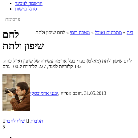
הרשמה לוובינר
סרגל נגישות
- פרסומת -
לחם
בית
»
מתכונים ואוכל
»
מטבח רוסי
»
לחם שיפון ולתת
שיפון ולתת
לחם שיפון ולתת (מאלט) כפרי בעל ארומה עשירה של שיפון ואייל כהה,
132 קלוריות למנה, 227 קלוריות ל-100 גרם
, 31.05.2013
, חובב אפייה
יבגני אדמובסקי
תגובות

שלח לחבר

5