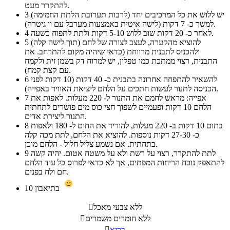
להתקרר מעט.
יש ללוש את כל המרכיבים יחד (לרבות תערובת הלתת החמימה)
3
למשך כ- 7 דקות (לישה איטית באמצעות מערבל עם וו גיטרה).
לאחר כ- 20 דקות שוב ללוש 5-10 דקות ולתת לתפוח כשעה.
4
להוציא מהקערה, לעצב לצורה של לחם (תוך לישה קלה)
5
ולהכניס לתבנית מרווחת (כדאי שיהיה מקום להתרחב. את
התבנית, רצוי ממתכת כמו טפלון, יש למרוח דק בשמן זית ולקמח
עם קצת קמח).
להשאיר להתפחה אחרונה בתבנית כ- 40 דקות (10 דקות לפני
6
הכניסה לתנור לעשות חתכים על הלחם ליציאת האוויר באפייה).
אפייה: מראש לחמם את התנור ל- 220 מעלות. לאפות את
7
הלחם 10 דקות ופעמיים לשפוך חצי כוס מים פושרים לתחתית
התנור ליצירת אדים.
בתום 10 דקות ב- 220 מעלות, להוריד את החום ל- 180 ולאפות
8
כ- 27-30 דקות נוספות. להוציא את הלחם, לתת מכה קלה
בתחתית. אם נשמע צליל חלול - הלחם מוכן.
לתת להתקרר, רצוי על רשת ולא על משטח אטום. יהיה קשה
9
להתאפק נוכח הריחות המפתים, אך לא כדאי לפרוס כל עוד הלחם
חם ולח בפנים.
בתיאבון
10
ללא צבעי מאכל

ללא חומרים משמרים

בריא
