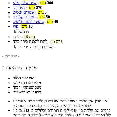
300
גרם
-
קמח שיפון מלא
270
גרם
-
קמח לבן
6
גרם
-
שמרים יבשים
50
גרם
-
חמניות קלופות
40
גרם
-
גרעיני דלעת קלופים
10
גרם
-
פרג
פרג שלם

16 גרם
-
גלוטן
45 גרם
-
לתת להכנת בירה כהה
להשיג בחנויות מוצרי בירה

- פרסומת -
אופן הכנת המתכון
אחר
סוג המנה
מתקדם
דרגת קושי
מעל שעה
זמן הכנה
פרווה, כשר
כשרות
אני מכין את הבצק באופה לחם אוטומטי, ולאחר מכן מעביר
1
לתבנית ולתנור. אם אין אופה לחם - להלן ההוראות.
להמיס את הלתת ב- 80 מ"ל מים רותחים (כלולים ב- 430 מ"ל
2
של המתכון. נשארים 350 מ"ל מים פושרים), לערבב היטב ולתת