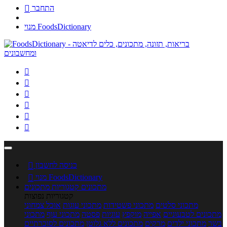
התחבר

מנוי FoodsDictionary






כניסה לחשבון

מנוי FoodsDictionary

מתכונים
קטגוריות מתכונים
קטגוריות נפוצות
מתכוני סלטים
מתכוני פשטידות
מתכוני עוגות
אוכל צמחוני
מתכונים לטבעוניים
אפייה
מוקפץ
עוגיות
פסטה
מתכוני עוף
מתכוני
בשר
מתכוני ילדים
מרקים
מתכונים ללא גלוטן
מתכונים לסוכרתיים