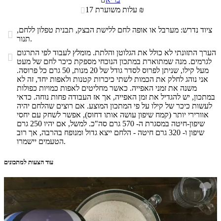
עלות משוערת 17 ₪

ציוד נדרש: מערבל או אופה לחם ללישת הבצק, תבנית טפלון ללחם,

תנור.
הערך התזונתי לא כולל את הגלוטן והלתת. מומלץ לעבוד לפי התרגום

לגרמים. מנה שמתוארת במתכון הנוכחי מספקת כיכר לחם של מעט
מעל קילו, שניתן לפרוס לסדר גודל של 20 מנות, 50 גרם כל פרוסה.
אני נוהג לחלק את הכמות לשתי כיכרות קטנות ולאפות יחד, זה לא
משנה את זמני האפייה. כאשר מחליטים לאפות כמויות כפולות
במתכון, יש להגדיל את זמן האפייה, אך אז העבודה פחות נוחה. כדאי
לעשות כיכר של קילו על פי המתכון המוצע. אם רוצים שהלחם יהיה
אוורירי יותר (קמח שיפון עושה אותו דחוס), אפשר לשחק עם יחסי
שיפון-חיטה במסגרת ה- 570 גרם סה"כ. למשל, אם יהיו 250 גרם
שיפון ו- 320 גרם חיטה - הלחם ייצא גדול ומנופח בהרבה, אך רוב
הטעמים יישמרו.
עוד הצעות למתכונים