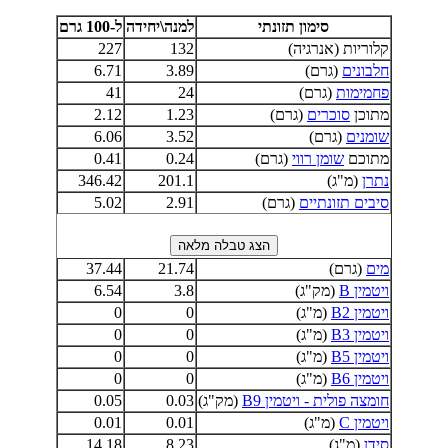
סימון תזונתי
למנה\יחידה
ל-100 גרם
קלוריות (אנרגיה)
132
227
חלבונים
(גרם)
3.89
6.71
פחמימות
(גרם)
24
41
מתוכן
סוכרים
(גרם)
1.23
2.12
שומנים
(גרם)
3.52
6.06
מתוכם
שומן רווי
(גרם)
0.24
0.41
נתרן
(מ"ג)
201.1
346.42
סיבים תזונתיים
(גרם)
2.91
5.02
מים
(גרם)
21.74
37.44
ויטמין B
(מק"ג)
3.8
6.54
ויטמין B2
(מ"ג)
0
0
ויטמין B3
(מ"ג)
0
0
ויטמין B5
(מ"ג)
0
0
ויטמין B6
(מ"ג)
0
0
חומצה פולית - ויטמין B9
(מק"ג)
0.03
0.05
ויטמין C
(מ"ג)
0.01
0.01
סידן
(מ"ג)
8.23
14.18