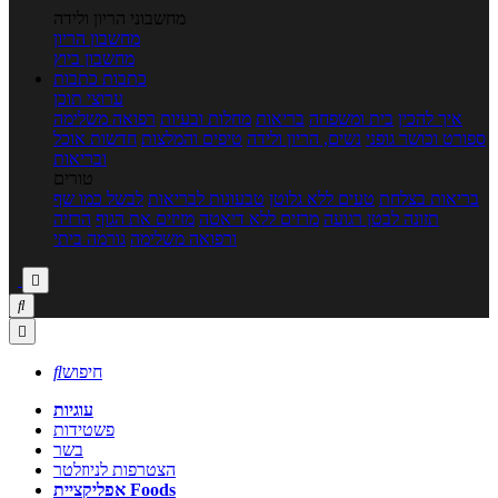
מחשבוני הריון ולידה
מחשבון הריון
מחשבון ביוץ
כתבות
כתבות
ערוצי תוכן
איך להכין
בית ומשפחה
בריאות
מחלות ובעיות
רפואה משלימה
ספורט וכושר גופני
נשים, הריון ולידה
טיפים והמלצות
חדשות אוכל
ובריאות
טורים
בריאות בצלחת
טעים ללא גלוטן
טבעונות לבריאות
לבשל כמו שף
תזונה לבטן רגועה
מרזים ללא דיאטה
מזיזים את הגוף
הרזיה
ורפואה משלימה
גורמה ביתי



חיפוש

עוגיות
פשטידות
בשר
הצטרפות לניוזלטר
אפליקציית Foods