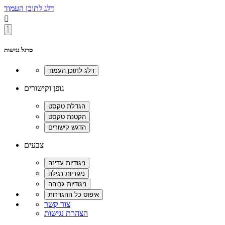
דלג לתוכן העמוד

סרגל נגישות
גופן וקישורים
צבעים
צור קשר
הצהרת נגישות