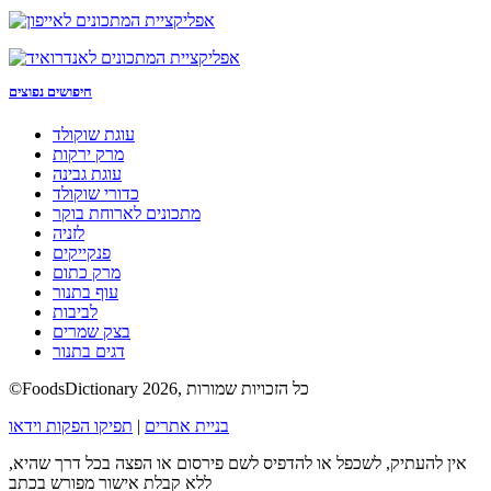
חיפושים נפוצים
עוגת שוקולד
מרק ירקות
עוגת גבינה
כדורי שוקולד
מתכונים לארוחת בוקר
לזניה
פנקייקים
מרק כתום
עוף בתנור
לביבות
בצק שמרים
דגים בתנור
©FoodsDictionary 2026, כל הזכויות שמורות
בניית אתרים
|
תפיקו הפקות וידאו
אין להעתיק, לשכפל או להדפיס לשם פירסום או הפצה בכל דרך שהיא,
ללא קבלת אישור מפורש בכתב