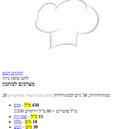
הקודם
הבא
לחם שיפון ביתי
מצרכים למתכון
20 מנות/יחידות, 58 גרם למנה\יחידה
(הלחם אינו מתפורר, פורסים דק)
430
מ"ל
-
מים
350 מ"ל פושרים + 80 מ"ל רותחים

15
מ"ל
-
שמן זית
10
גרם
-
מלח
30
גרם
-
דבש