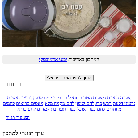
המתכון באדיבות
יבגני אדמובסקי





אפייה
לחמים
מאפים
מטבח רוסי
לחם ביתי
קמח שיפון
גרעיני חמניות
גרעיני דלעת
דבש
פרג
לחם שיפון
לחם מקמח מלא
מאפים בריאים
לחמים
מיוחדים
לחם כפרי
אוכל כפרי
תערובת קמחים
לחם בריא
הצג עוד תגיות
ערך תזונתי למתכון