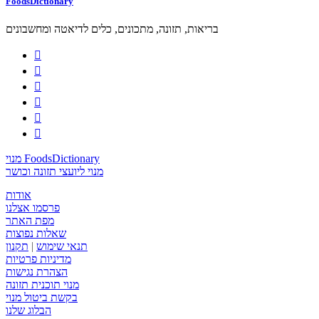
FoodsDictionary
בריאות, תזונה, מתכונים, כלים לדיאטה ומחשבונים






מנוי FoodsDictionary
מנוי ליועצי תזונה וכושר
אודות
פרסמו אצלנו
מפת האתר
שאלות נפוצות
תנאי שימוש
|
תקנון
מדיניות פרטיות
הצהרת נגישות
מנוי תוכנית תזונה
בקשת ביטול מנוי
הבלוג שלנו