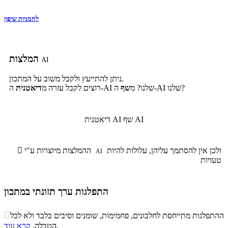
לחמניות שיפון
המלצות
AI
ניתן להתייעץ ולקבל משוב על המתכון.
ה-AI שלנו?
ה-AI שלנו? מ
שף
רוצים לקבל עזרה מ
דיאטנית
שף AI
דיאטנית AI
ולכן אין להסתמך עליהן, עלולות להיות
ההמלצות מיוצרות ע"י

AI
טעויות
התפלגות ערך תזונתי במתכון
התפלגות ערך תזונתי במתכון

ההתפלגות מתייחסת לחלבונים, פחמימות, שומנים וסיבים בלבד ולא לכל
סיבים
.
הטבלה.
קרא עוד
פחמימות
חלבונים
שומנים