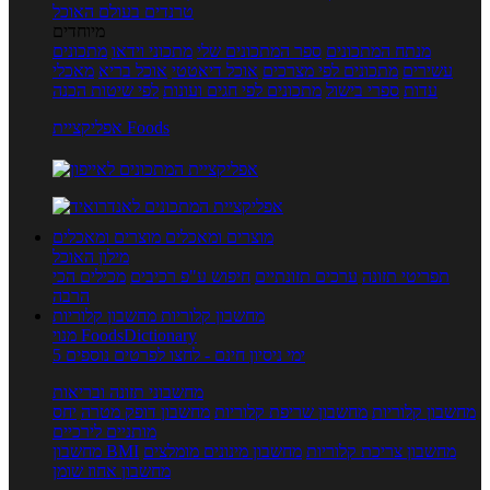
טרנדים בעולם האוכל
מיוחדים
מנתח המתכונים
ספר המתכונים שלי
מתכוני וידאו
מתכונים
עשירים
מתכונים לפי מצרכים
אוכל דיאטטי
אוכל בריא
מאכלי
עדות
ספרי בישול
מתכונים לפי חגים ועונות
לפי שיטות הכנה
אפליקציית Foods
מוצרים ומאכלים
מוצרים ומאכלים
מילון האוכל
תפריטי תזונה
ערכים תזונתיים
חיפוש ע"פ רכיבים
מכילים הכי
הרבה
מחשבון קלוריות
מחשבון קלוריות
מנוי FoodsDictionary
5 ימי ניסיון חינם - לחצו לפרטים נוספים
מחשבוני תזונה ובריאות
מחשבון קלוריות
מחשבון שריפת קלוריות
מחשבון דופק מטרה
יחס
מותניים לירכיים
מחשבון צריכת קלוריות
מחשבון מינונים מומלצים
מחשבון BMI
מחשבון אחוז שומן