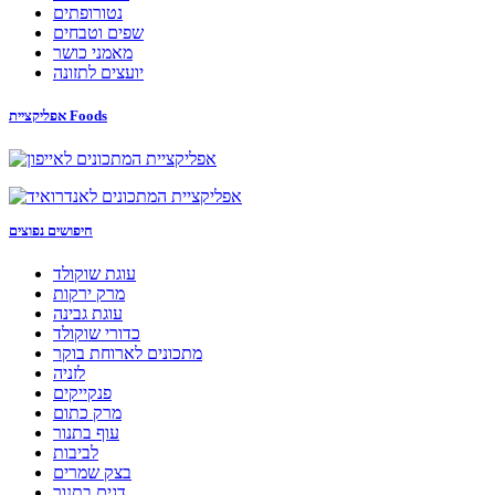
נטורופתים
שפים וטבחים
מאמני כושר
יועצים לתזונה
אפליקציית Foods
חיפושים נפוצים
עוגת שוקולד
מרק ירקות
עוגת גבינה
כדורי שוקולד
מתכונים לארוחת בוקר
לזניה
פנקייקים
מרק כתום
עוף בתנור
לביבות
בצק שמרים
דגים בתנור