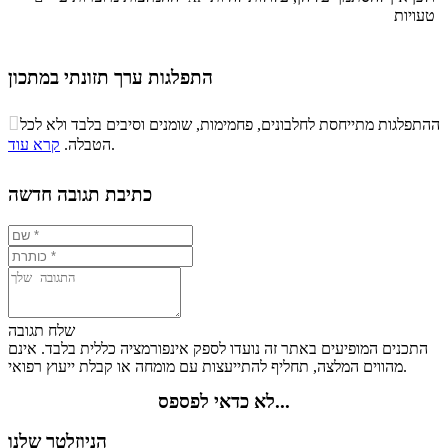
טעויות
התפלגות ערך תזונתי במתכון
התפלגות ערך תזונתי במתכון

ההתפלגות מתייחסת לחלבונים, פחמימות, שומנים וסיבים בלבד ולא לכל
סיבים
.
הטבלה.
קרא עוד
פחמימות
חלבונים
שומנים
תזונתיים
4.6%
0.3%
0.5%
94.6%
כתיבת תגובה חדשה
שלח תגובה
התכנים המופיעים באתר זה נועדו לספק אינפורמציה כללית בלבד. אינם
מהווים המלצה, תחליף להתייעצות עם מומחה או קבלת ייעוץ רפואי.
לא כדאי לפספס...
הניוזלטר שלנו