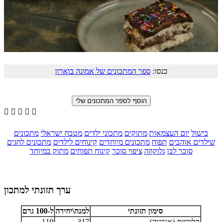
כנסו:
ספר המתכונים של אמונה בוארון





בישול
יום העצמאות
מתוקים
מתכוני ילדים
מטבח ישראלי
מתכונים
שילדים אוהבים
תפוח
מתכונים מיוחדים
קינוחים לילדים
מתכונים לחגים
סוכר לבן
גלוקוזה
ציפוי סוכר
קינוח תפוחים
מתוק במיוחד
ערך תזונתי למתכון
סימון תזונתי
למנה\יחידה
ל-100 גרם
קלוריות (אנרגיה)
317
119