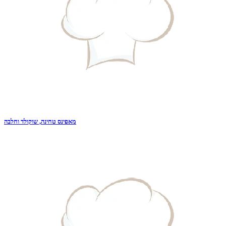
מאפינס טחינה, שוקולד וחלבה