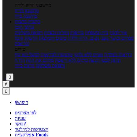
מחשבוני הריון ולידה
מחשבון הריון
מחשבון ביוץ
כתבות
כתבות
ערוצי תוכן
איך להכין
בית ומשפחה
בריאות
מחלות ובעיות
רפואה משלימה
ספורט וכושר גופני
נשים, הריון ולידה
טיפים והמלצות
חדשות אוכל
ובריאות
טורים
בריאות בצלחת
טעים ללא גלוטן
טבעונות לבריאות
לבשל כמו שף
תזונה לבטן רגועה
מרזים ללא דיאטה
מזיזים את הגוף
הרזיה
ורפואה משלימה
גורמה ביתי



חיפוש

לפי מצרכים
עוגיות
בוקר?
הצטרפות לניוזלטר
אפליקציית Foods