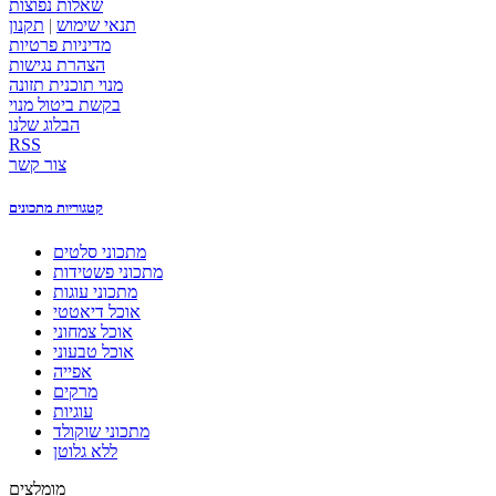
שאלות נפוצות
תנאי שימוש
|
תקנון
מדיניות פרטיות
הצהרת נגישות
מנוי תוכנית תזונה
בקשת ביטול מנוי
הבלוג שלנו
RSS
צור קשר
קטגוריות מתכונים
מתכוני סלטים
מתכוני פשטידות
מתכוני עוגות
אוכל דיאטטי
אוכל צמחוני
אוכל טבעוני
אפייה
מרקים
עוגיות
מתכוני שוקולד
ללא גלוטן
מומלצים