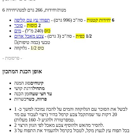
6 מנות/יחידות, 266 גרם למנה\יחידה
6
יחידות קטנות
-
סה"כ
(996 גרם)
-
תפוחי עץ עם קליפה
2
כוסות
-
סוכר
כוס
(240 מ"ל)
-
מים
1/2
כפית
-
סה"כ
(3 גרם)
-
צבע מאכל אדום
טבעי (כמה טיפות)

1/2 כוס
-
גלוקוזה
- פרסומת -
אופן הכנת המתכון
קינוחים
סוג המנה
מתחיל
דרגת קושי
עד חצי שעה
זמן הכנה
פרווה, כשר
כשרות
לבשל את הסוכר עם הגלוקוזה והמים על להבה נמוכה למשך כ-
1
20 דקות עד שמתקבל צבע קרמל בהיר (רצוי לעבוד עם מד
טמפרטורה ולהגיע ל- 160 מעלות).
להסיר מהאש ולהוסיף צבע מאכל לפי הגוון הרצוי.
2
בכל תפוח עץ לנעוץ מקל, לטבול בקרמל ולהעמיד את התפוח על
3