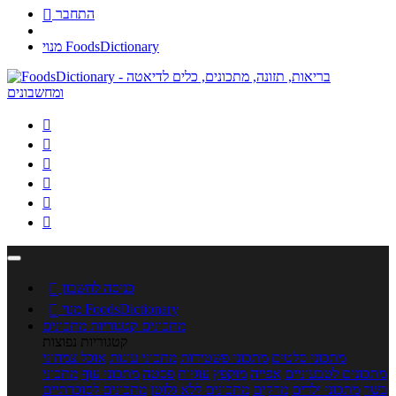
התחבר

מנוי FoodsDictionary






כניסה לחשבון

מנוי FoodsDictionary

מתכונים
קטגוריות מתכונים
קטגוריות נפוצות
מתכוני סלטים
מתכוני פשטידות
מתכוני עוגות
אוכל צמחוני
מתכונים לטבעוניים
אפייה
מוקפץ
עוגיות
פסטה
מתכוני עוף
מתכוני
בשר
מתכוני ילדים
מרקים
מתכונים ללא גלוטן
מתכונים לסוכרתיים