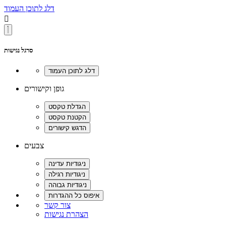
דלג לתוכן העמוד

סרגל נגישות
גופן וקישורים
צבעים
צור קשר
הצהרת נגישות