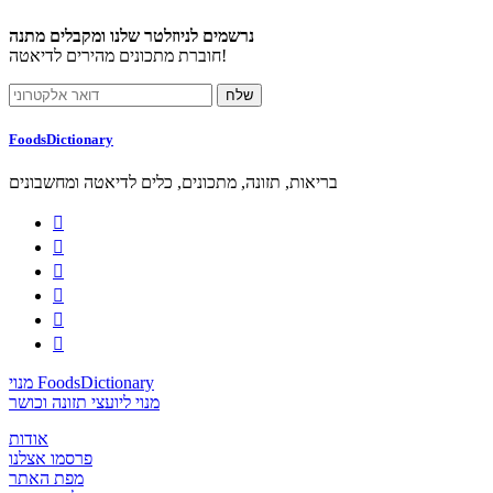
נרשמים לניוזלטר שלנו ומקבלים מתנה
חוברת מתכונים מהירים לדיאטה!
FoodsDictionary
בריאות, תזונה, מתכונים, כלים לדיאטה ומחשבונים






מנוי FoodsDictionary
מנוי ליועצי תזונה וכושר
אודות
פרסמו אצלנו
מפת האתר