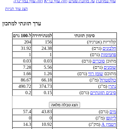
עוף במחבת
על מחבת פסים
חזה עוף בריא
חזה עוף במרינדה
הצג עוד תגיות
ערך תזונתי למתכון
סימון תזונתי
למנה\יחידה
ל-100 גרם
קלוריות (אנרגיה)
156
204
חלבונים
(גרם)
24.38
31.92
פחמימות
(גרם)
1
1
מתוכן
סוכרים
(גרם)
0.03
0.03
שומנים
(גרם)
5.56
7.28
מתוכם
שומן רווי
(גרם)
1.26
1.66
כולסטרול
(מ"ג)
66.18
86.67
נתרן
(מ"ג)
374.73
490.72
סיבים תזונתיים
(גרם)
0.15
0.2
מים
(גרם)
43.83
57.4
ליקופן
(מ"ג)
0
0
ויטמין A
(מק"ג)
10.92
14.3