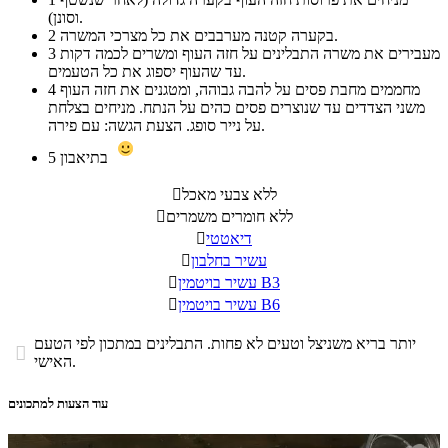
וסונן).
בקערה קטנה מערבבים את כל מצרכי המשרה.
2
מעבירים את משרה התבלינים על חזה העוף ומשרים לכמה דקות
3
עד שהעוף יספוג את כל הטעמים.
מחממים מחבת פסים על להבה גבוהה, ומטגנים את חזה העוף
4
משני הצדדים עד שנוצרים פסים כהים על הנתח. מניחים בצלחת
על נייר סופג. הצעת הגשה: עם פירה.
בתיאבון
5
ללא צבעי מאכל

ללא חומרים משמרים

דיאטטי

עשיר בחלבון

עשיר בויטמין B3

עשיר בויטמין B6

יותר בריא משניצל וטעים לא פחות. התבלינים במתכון לפי הטעם

האישי.
עוד הצעות למתכונים