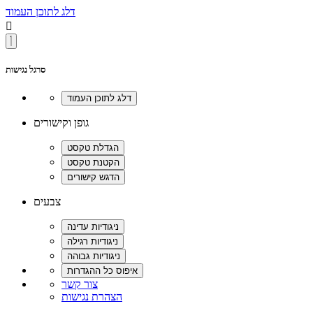
דלג לתוכן העמוד

סרגל נגישות
גופן וקישורים
צבעים
צור קשר
הצהרת נגישות