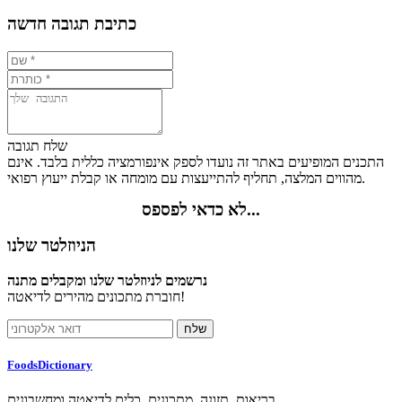
כתיבת תגובה חדשה
שלח תגובה
התכנים המופיעים באתר זה נועדו לספק אינפורמציה כללית בלבד. אינם
מהווים המלצה, תחליף להתייעצות עם מומחה או קבלת ייעוץ רפואי.
לא כדאי לפספס...
הניוזלטר שלנו
נרשמים לניוזלטר שלנו ומקבלים מתנה
חוברת מתכונים מהירים לדיאטה!
FoodsDictionary
בריאות, תזונה, מתכונים, כלים לדיאטה ומחשבונים