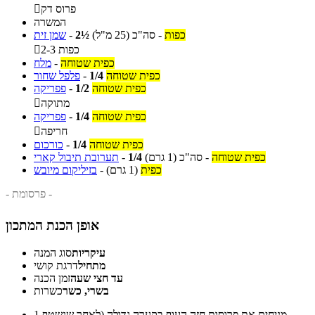
פרוס דק

המשרה
כפות
-
סה"כ
(25 מ"ל)
2½
-
שמן זית
2-3 כפות

כפית שטוחה
-
מלח
כפית שטוחה
1/4
-
פלפל שחור
כפית שטוחה
1/2
-
פפריקה
מתוקה

כפית שטוחה
1/4
-
פפריקה
חריפה

כפית שטוחה
1/4
-
כורכום
כפית שטוחה
-
סה"כ
(1 גרם)
1/4
-
תערובת תיבול קארי
כפית
(1 גרם)
-
בזיליקום מיובש
- פרסומת -
אופן הכנת המתכון
עיקריות
סוג המנה
מתחיל
דרגת קושי
עד חצי שעה
זמן הכנה
בשרי, כשר
כשרות
מניחים את פרוסות חזה העוף בקערה גדולה (לאחר שנשטף
1