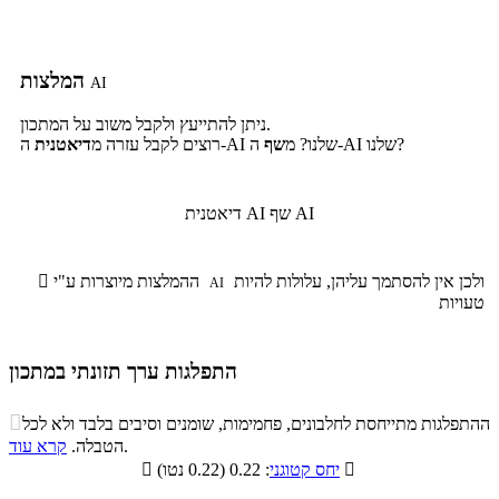
המלצות
AI
ניתן להתייעץ ולקבל משוב על המתכון.
ה-AI שלנו?
ה-AI שלנו? מ
שף
רוצים לקבל עזרה מ
דיאטנית
שף AI
דיאטנית AI
ולכן אין להסתמך עליהן, עלולות להיות
ההמלצות מיוצרות ע"י

AI
טעויות
התפלגות ערך תזונתי במתכון
התפלגות ערך תזונתי במתכון

ההתפלגות מתייחסת לחלבונים, פחמימות, שומנים וסיבים בלבד ולא לכל
סיבים
.
הטבלה.
קרא עוד
פחמימות
חלבונים
שומנים
תזונתיים

: 0.22 (0.22 נטו)
יחס קטוגני

0.5%
18.1%
79.3%
2.1%