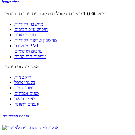
מילון האוכל
מעל 10,000 מוצרים ומאכלים במאגר עם ערכים תזונתיים!
מחשבון קלוריות
חיפוש ע"פ רכיבים
תפריטי תזונה
מחשבון שריפת קלוריות
מחשבון BMI
ערכים תזונתיים
מכילים הכי הרבה
אנשי מקצוע ועסקים
דיאטניות
בלוגרי אוכל
נטורופתים
שפים וטבחים
מאמני כושר
יועצים לתזונה
אפליקציית Foods