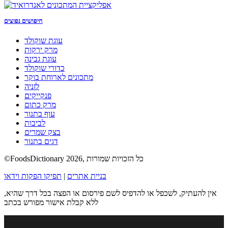
חיפושים נפוצים
עוגת שוקולד
מרק ירקות
עוגת גבינה
כדורי שוקולד
מתכונים לארוחת בוקר
לזניה
פנקייקים
מרק כתום
עוף בתנור
לביבות
בצק שמרים
דגים בתנור
©FoodsDictionary 2026, כל הזכויות שמורות
בניית אתרים
|
תפיקו הפקות וידאו
אין להעתיק, לשכפל או להדפיס לשם פירסום או הפצה בכל דרך שהיא,
ללא קבלת אישור מפורש בכתב