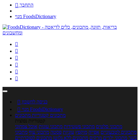
התחבר

מנוי FoodsDictionary






כניסה לחשבון

מנוי FoodsDictionary

מתכונים
קטגוריות מתכונים
קטגוריות נפוצות
מתכוני סלטים
מתכוני פשטידות
מתכוני עוגות
אוכל צמחוני
מתכונים לטבעוניים
אפייה
מוקפץ
עוגיות
פסטה
מתכוני עוף
מתכוני
בשר
מתכוני ילדים
מרקים
מתכונים ללא גלוטן
מתכונים לסוכרתיים