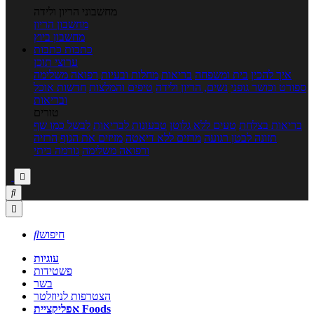
מחשבוני הריון ולידה
מחשבון הריון
מחשבון ביוץ
כתבות
כתבות
ערוצי תוכן
איך להכין
בית ומשפחה
בריאות
מחלות ובעיות
רפואה משלימה
ספורט וכושר גופני
נשים, הריון ולידה
טיפים והמלצות
חדשות אוכל
ובריאות
טורים
בריאות בצלחת
טעים ללא גלוטן
טבעונות לבריאות
לבשל כמו שף
תזונה לבטן רגועה
מרזים ללא דיאטה
מזיזים את הגוף
הרזיה
ורפואה משלימה
גורמה ביתי



חיפוש

עוגיות
פשטידות
בשר
הצטרפות לניוזלטר
אפליקציית Foods