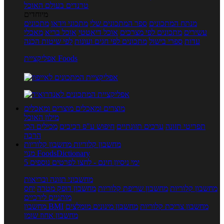
טרנדים בעולם האוכל
מיוחדים
מנתח המתכונים
ספר המתכונים שלי
מתכוני וידאו
מתכונים
עשירים
מתכונים לפי מצרכים
אוכל דיאטטי
אוכל בריא
מאכלי
עדות
ספרי בישול
מתכונים לפי חגים ועונות
לפי שיטות הכנה
אפליקציית Foods
מוצרים ומאכלים
מוצרים ומאכלים
מילון האוכל
תפריטי תזונה
ערכים תזונתיים
חיפוש ע"פ רכיבים
מכילים הכי
הרבה
מחשבון קלוריות
מחשבון קלוריות
מנוי FoodsDictionary
5 ימי ניסיון חינם - לחצו לפרטים נוספים
מחשבוני תזונה ובריאות
מחשבון קלוריות
מחשבון שריפת קלוריות
מחשבון דופק מטרה
יחס
מותניים לירכיים
מחשבון צריכת קלוריות
מחשבון מינונים מומלצים
מחשבון BMI
מחשבון אחוז שומן