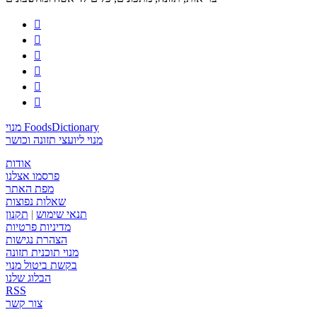






מנוי FoodsDictionary
מנוי ליועצי תזונה וכושר
אודות
פרסמו אצלנו
מפת האתר
שאלות נפוצות
תנאי שימוש
|
תקנון
מדיניות פרטיות
הצהרת נגישות
מנוי תוכנית תזונה
בקשת ביטול מנוי
הבלוג שלנו
RSS
צור קשר