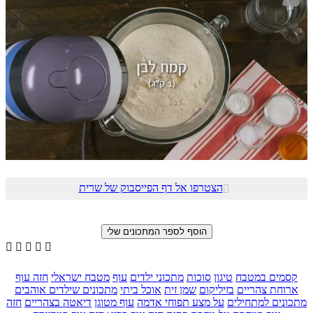
הצטרפו אל דף הפייסבוק של שרית






קסמים במטבח
טיגון
סוכות
מתכוני ילדים
עוף
מטבח ישראלי
חזה עוף
ארוחת צהריים
בזיליקום
שמן זית
אוכל ביתי
מתכונים שילדים אוהבים
מתכונים למתחילים
על מצע תפוחי אדמה
עוף מטוגן
דיאטה בצהריים
חזה