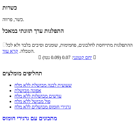
כשרות
כשר, פרווה.
התפלגות ערך תזונתי במאכל
התפלגות ערך תזונתי במאכל

ההתפלגות מתייחסת לחלבונים, פחמימות, שומנים וסיבים בלבד ולא לכל
סיבים
.
הטבלה.
קרא עוד
פחמימות
חלבונים
שומנים
תזונתיים

: 0.07 (0.09 נטו)
יחס קטוגני

16.4%
5.6%
19.1%
58.9%
תחליפים מומלצים
שעועית לבנה מבושלת ללא מלח
אפונה מבושלת
עדשים מבושלות ללא מלח
פול מבושל ללא מלח
גרגירי חומוס מבושלים ללא מלח
מתכונים עם גרגירי חומוס