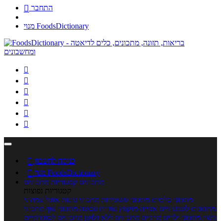
התחבר

מנוי FoodsDictionary






כניסה לחשבון

מנוי FoodsDictionary

מתכונים
קטגוריות מתכונים
קטגוריות נפוצות
מתכוני סלטים
מתכוני פשטידות
מתכוני עוגות
אוכל צמחוני
מתכונים לטבעוניים
אפייה
מוקפץ
עוגיות
פסטה
מתכוני עוף
מתכוני
בשר
מתכוני ילדים
מרקים
מתכונים ללא גלוטן
מתכונים לסוכרתיים