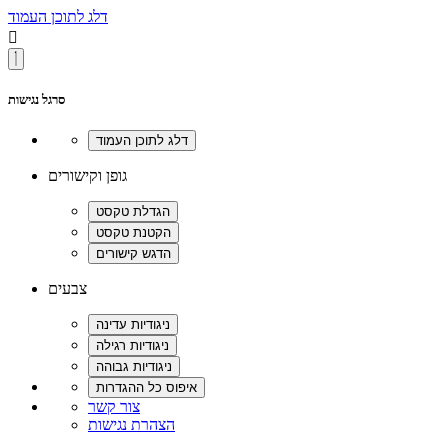
דלג לתוכן העמוד

סרגל נגישות
גופן וקישורים
צבעים
צור קשר
הצהרת נגישות