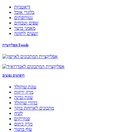
דיאטניות
בלוגרי אוכל
נטורופתים
שפים וטבחים
מאמני כושר
יועצים לתזונה
אפליקציית Foods
חיפושים נפוצים
עוגת שוקולד
מרק ירקות
עוגת גבינה
כדורי שוקולד
מתכונים לארוחת בוקר
לזניה
פנקייקים
מרק כתום
עוף בתנור