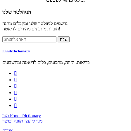
לא כדאי לפספס...
הניוזלטר שלנו
נרשמים לניוזלטר שלנו ומקבלים מתנה
חוברת מתכונים מהירים לדיאטה!
FoodsDictionary
בריאות, תזונה, מתכונים, כלים לדיאטה ומחשבונים






מנוי FoodsDictionary
מנוי ליועצי תזונה וכושר
אודות