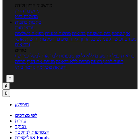
מחשבוני הריון ולידה
מחשבון הריון
מחשבון ביוץ
כתבות
כתבות
ערוצי תוכן
איך להכין
בית ומשפחה
בריאות
מחלות ובעיות
רפואה משלימה
ספורט וכושר גופני
נשים, הריון ולידה
טיפים והמלצות
חדשות אוכל
ובריאות
טורים
בריאות בצלחת
טעים ללא גלוטן
טבעונות לבריאות
לבשל כמו שף
תזונה לבטן רגועה
מרזים ללא דיאטה
מזיזים את הגוף
הרזיה
ורפואה משלימה
גורמה ביתי



חיפוש

לפי מצרכים
עוגיות
בוקר?
הצטרפות לניוזלטר
אפליקציית Foods