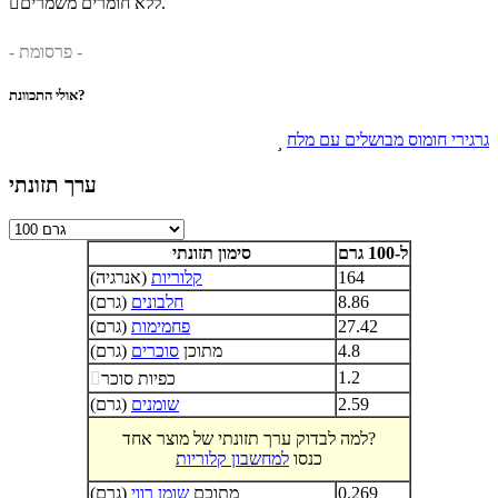
ללא חומרים משמרים.

- פרסומת -
אולי התכוונת?
גרגירי חומוס מבושלים עם מלח

ערך תזונתי
ל-100 גרם
סימון תזונתי
164
קלוריות
(אנרגיה)
8.86
חלבונים
(גרם)
27.42
פחמימות
(גרם)
4.8
מתוכן
סוכרים
(גרם)
1.2
כפיות סוכר

2.59
שומנים
(גרם)
למה לבדוק ערך תזונתי של מוצר אחד?
כנסו
למחשבון קלוריות
0.269
מתוכם
שומן רווי
(גרם)