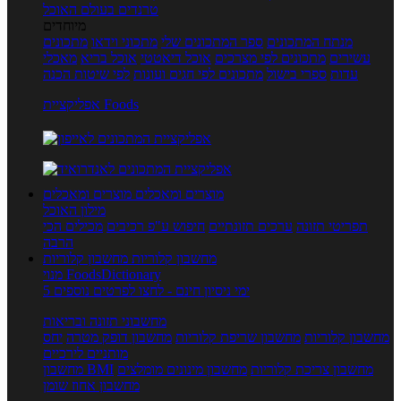
טרנדים בעולם האוכל
מיוחדים
מנתח המתכונים
ספר המתכונים שלי
מתכוני וידאו
מתכונים
עשירים
מתכונים לפי מצרכים
אוכל דיאטטי
אוכל בריא
מאכלי
עדות
ספרי בישול
מתכונים לפי חגים ועונות
לפי שיטות הכנה
אפליקציית Foods
מוצרים ומאכלים
מוצרים ומאכלים
מילון האוכל
תפריטי תזונה
ערכים תזונתיים
חיפוש ע"פ רכיבים
מכילים הכי
הרבה
מחשבון קלוריות
מחשבון קלוריות
מנוי FoodsDictionary
5 ימי ניסיון חינם - לחצו לפרטים נוספים
מחשבוני תזונה ובריאות
מחשבון קלוריות
מחשבון שריפת קלוריות
מחשבון דופק מטרה
יחס
מותניים לירכיים
מחשבון צריכת קלוריות
מחשבון מינונים מומלצים
מחשבון BMI
מחשבון אחוז שומן