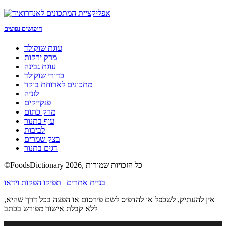
חיפושים נפוצים
עוגת שוקולד
מרק ירקות
עוגת גבינה
כדורי שוקולד
מתכונים לארוחת בוקר
לזניה
פנקייקים
מרק כתום
עוף בתנור
לביבות
בצק שמרים
דגים בתנור
©FoodsDictionary 2026, כל הזכויות שמורות
בניית אתרים
|
תפיקו הפקות וידאו
אין להעתיק, לשכפל או להדפיס לשם פירסום או הפצה בכל דרך שהיא,
ללא קבלת אישור מפורש בכתב