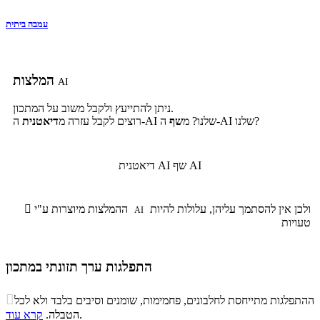
עמבה ביתית
המלצות
AI
ניתן להתייעץ ולקבל משוב על המתכון.
ה-AI שלנו?
ה-AI שלנו? מ
שף
רוצים לקבל עזרה מ
דיאטנית
שף AI
דיאטנית AI
ולכן אין להסתמך עליהן, עלולות להיות
ההמלצות מיוצרות ע"י

AI
טעויות
התפלגות ערך תזונתי במתכון
התפלגות ערך תזונתי במתכון

ההתפלגות מתייחסת לחלבונים, פחמימות, שומנים וסיבים בלבד ולא לכל
סיבים
.
הטבלה.
קרא עוד
פחמימות
חלבונים
שומנים