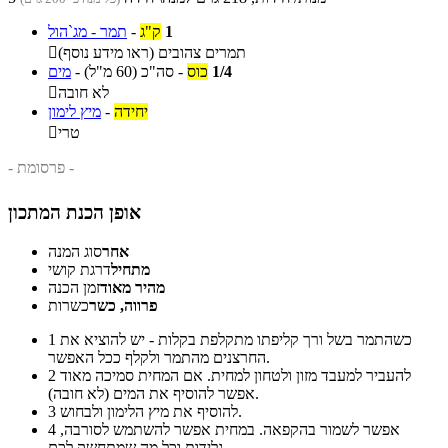
1
ק"ג
-
תמר - מג`הול
תמרים צהובים (ראו מידע נוסף)

1/4
כוס
-
סה"כ
(60 מ"ל)
-
מים
לא חובה

יחידה
-
מיץ לימון
טרי

- פרסומת -
אופן הכנת המתכון
אחר
סוג המנה
מתחיל
דרגת קושי
מהיר מאוד
זמן הכנה
פרווה, כשר
כשרות
כשהתמר בשל ורך קליפתו מתקלפת בקלות - יש להוציא את
1
החרצנים מהתמר ולקלף ככל האפשר.
להעביר למעבד מזון ולטחון למחית. אם המחית סמיכה מאוד
2
אפשר להוסיף את המים (לא חובה).
להוסיף את מיץ הלימון ולבחוש.
3
אפשר לשמור בהקפאה. במחית אפשר להשתמש לסורבה,
4
גלידות וכל מה שמתחשק לכם.