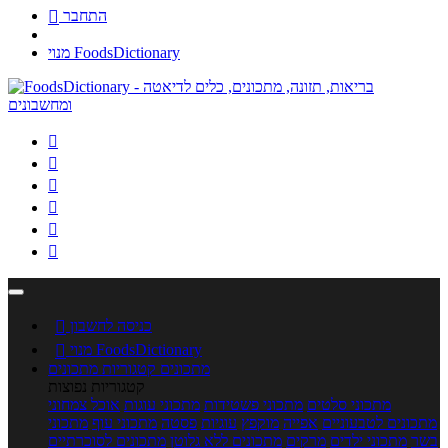
התחבר

מנוי FoodsDictionary






כניסה לחשבון

מנוי FoodsDictionary

מתכונים
קטגוריות מתכונים
קטגוריות נפוצות
מתכוני סלטים
מתכוני פשטידות
מתכוני עוגות
אוכל צמחוני
מתכונים לטבעוניים
אפייה
מוקפץ
עוגיות
פסטה
מתכוני עוף
מתכוני
בשר
מתכוני ילדים
מרקים
מתכונים ללא גלוטן
מתכונים לסוכרתיים