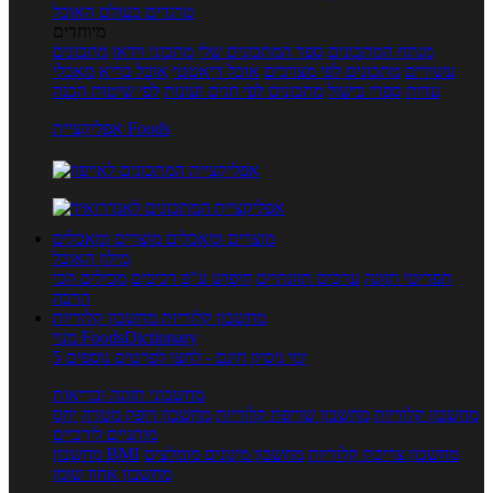
טרנדים בעולם האוכל
מיוחדים
מנתח המתכונים
ספר המתכונים שלי
מתכוני וידאו
מתכונים
עשירים
מתכונים לפי מצרכים
אוכל דיאטטי
אוכל בריא
מאכלי
עדות
ספרי בישול
מתכונים לפי חגים ועונות
לפי שיטות הכנה
אפליקציית Foods
מוצרים ומאכלים
מוצרים ומאכלים
מילון האוכל
תפריטי תזונה
ערכים תזונתיים
חיפוש ע"פ רכיבים
מכילים הכי
הרבה
מחשבון קלוריות
מחשבון קלוריות
מנוי FoodsDictionary
5 ימי ניסיון חינם - לחצו לפרטים נוספים
מחשבוני תזונה ובריאות
מחשבון קלוריות
מחשבון שריפת קלוריות
מחשבון דופק מטרה
יחס
מותניים לירכיים
מחשבון צריכת קלוריות
מחשבון מינונים מומלצים
מחשבון BMI
מחשבון אחוז שומן