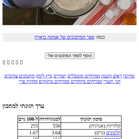
כנסו:
ספר המתכונים של אמונה בוארון





טחינה
ראש השנה
ממרחים ומטבלים
תמרים
מיץ לימון
מתכונים צהובים
חגי תשרי
ממרחים מיוחדים
ממרחים מתוקים
מחיות פרי
ערך תזונתי למתכון
סימון תזונתי
למנה\יחידה
ל-100 גרם
קלוריות (אנרגיה)
556
255
חלבונים
(גרם)
3.64
1.67