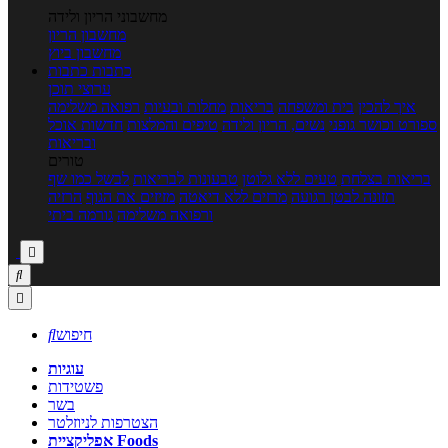
מחשבוני הריון ולידה
מחשבון הריון
מחשבון ביוץ
כתבות
כתבות
ערוצי תוכן
איך להכין
בית ומשפחה
בריאות
מחלות ובעיות
רפואה משלימה
ספורט וכושר גופני
נשים, הריון ולידה
טיפים והמלצות
חדשות אוכל
ובריאות
טורים
בריאות בצלחת
טעים ללא גלוטן
טבעונות לבריאות
לבשל כמו שף
תזונה לבטן רגועה
מרזים ללא דיאטה
מזיזים את הגוף
הרזיה
ורפואה משלימה
גורמה ביתי



חיפוש

עוגיות
פשטידות
בשר
הצטרפות לניוזלטר
אפליקציית Foods