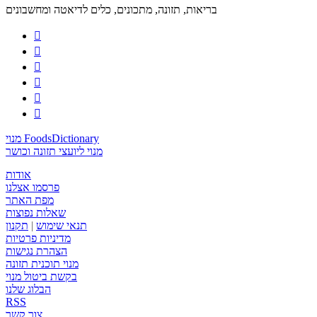
בריאות, תזונה, מתכונים, כלים לדיאטה ומחשבונים






מנוי FoodsDictionary
מנוי ליועצי תזונה וכושר
אודות
פרסמו אצלנו
מפת האתר
שאלות נפוצות
תנאי שימוש
|
תקנון
מדיניות פרטיות
הצהרת נגישות
מנוי תוכנית תזונה
בקשת ביטול מנוי
הבלוג שלנו
RSS
צור קשר