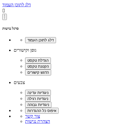
דלג לתוכן העמוד

סרגל נגישות
גופן וקישורים
צבעים
צור קשר
הצהרת נגישות