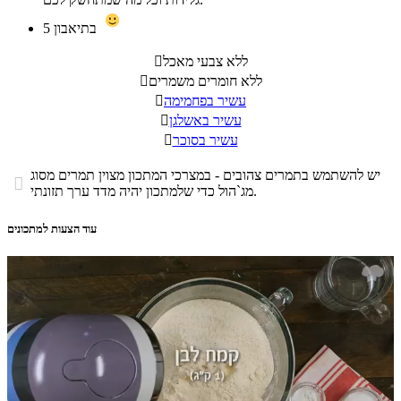
בתיאבון
5
ללא צבעי מאכל

ללא חומרים משמרים

עשיר בפחמימה

עשיר באשלגן

עשיר בסוכר

יש להשתמש בתמרים צהובים - במצרכי המתכון מצוין תמרים מסוג

מג`הול כדי שלמתכון יהיה מדד ערך תזונתי.
עוד הצעות למתכונים