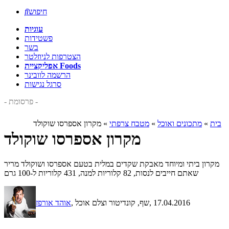
חיפוש

עוגיות
פשטידות
בשר
הצטרפות לניוזלטר
אפליקציית Foods
הרשמה לוובינר
סרגל נגישות
- פרסומת -
בית
»
מתכונים ואוכל
»
מטבח צרפתי
»
מקרון אספרסו שוקולד
מקרון אספרסו שוקולד
מקרון ביתי ומיוחד מאבקת שקדים במלית בטעם אספרסו ושוקולד מריר
שאתם חייבים לנסות, 82 קלוריות למנה, 431 קלוריות ל-100 גרם
, 17.04.2016
, שף, קונדיטור וצלם אוכל
אוהד אורפז