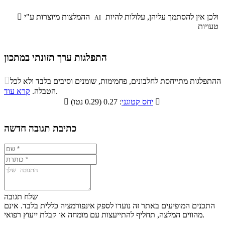
ולכן אין להסתמך עליהן, עלולות להיות
ההמלצות מיוצרות ע"י

AI
טעויות
התפלגות ערך תזונתי במתכון
התפלגות ערך תזונתי במתכון

ההתפלגות מתייחסת לחלבונים, פחמימות, שומנים וסיבים בלבד ולא לכל
סיבים
.
הטבלה.
קרא עוד
פחמימות
חלבונים
שומנים
תזונתיים

: 0.27 (0.29 נטו)
יחס קטוגני

4.4%
20.6%
6.9%
68.1%
כתיבת תגובה חדשה
שלח תגובה
התכנים המופיעים באתר זה נועדו לספק אינפורמציה כללית בלבד. אינם
מהווים המלצה, תחליף להתייעצות עם מומחה או קבלת ייעוץ רפואי.