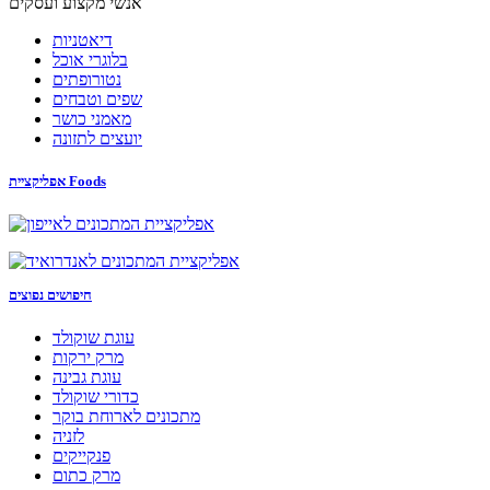
אנשי מקצוע ועסקים
דיאטניות
בלוגרי אוכל
נטורופתים
שפים וטבחים
מאמני כושר
יועצים לתזונה
אפליקציית Foods
חיפושים נפוצים
עוגת שוקולד
מרק ירקות
עוגת גבינה
כדורי שוקולד
מתכונים לארוחת בוקר
לזניה
פנקייקים
מרק כתום