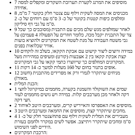
מוסיפים את המרנג לקערת תערובת השקדים ומקפלים למסה
7
אחידה.
מכניסים את המסה לשקית זילוף עם צנטר חלק בקוטר 7 מ"מ,
8
ומזלפים כיפות קטנות בקוטר של כ- 3 ס"מ עם רווחים של כ- 2
ס"מ על גבי דף סיליקון.
לאחר שמזלפים מגש שלם מכים עם התבנית (מסובבים כך שכל
9
צד של התבנית יקבל מכה, כלומר חוזרים על הפעולה 4 פעמים) על
גבי משטח העבודה על מנת לשטח את המקרונים ולהוציא בועות
אוויר שכלואות בפנים.
במידה ורוצים ליצור קישוט עם אבקת הקקאו, בשלב זה לוקחים
10
קצת אבקת קקאו בין 2 אצבעות (קורט) ומעיפים במהירות מעל
המקרונים המוזלפים כך שייווצרו כתמי קקאו על גבי המקרונים.
אופים בתנור בחום של 160 מעלות למשך כ- 14 דקות.
11
מניחים שיתקרר לגמרי ורק אז מפרידים מהתבנית (חשוב
12
מאוד!).
הכנת המלית:
שמים את השוקולד והשמנת בקערה, מחממים במיקרוגל לחצי
1
דקה ולאחר מכן מערבבים קלות. במידה ויש גושים מחממים לעוד
חצי דקה.
מוסיפים את האספרסו והאייריש קרים, ומערבבים היטב לאיחוד.
2
מחכים שיתקרר קצת, מוסיפים את החמאה ומערבבים היטב.
3
מעבירים את המלית לשקית זילוף עם פתח/צנטר חלק של כ- 1
4
ס"מ ומחכים שיתקרר ויתייצב. אפשר לשים במקרר ולחמם בעזרת
הידיים לפני השימוש.
הרכבת המקרונים: