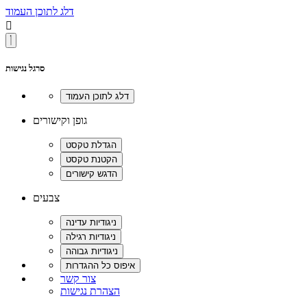
דלג לתוכן העמוד

סרגל נגישות
גופן וקישורים
צבעים
צור קשר
הצהרת נגישות