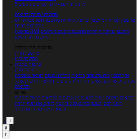
5 ימי ניסיון חינם - לחצו לפרטים נוספים
מחשבוני תזונה ובריאות
מחשבון קלוריות
מחשבון שריפת קלוריות
מחשבון דופק מטרה
יחס
מותניים לירכיים
מחשבון צריכת קלוריות
מחשבון מינונים מומלצים
מחשבון BMI
מחשבון אחוז שומן
מחשבוני הריון ולידה
מחשבון הריון
מחשבון ביוץ
כתבות
כתבות
ערוצי תוכן
איך להכין
בית ומשפחה
בריאות
מחלות ובעיות
רפואה משלימה
ספורט וכושר גופני
נשים, הריון ולידה
טיפים והמלצות
חדשות אוכל
ובריאות
טורים
בריאות בצלחת
טעים ללא גלוטן
טבעונות לבריאות
לבשל כמו שף
תזונה לבטן רגועה
מרזים ללא דיאטה
מזיזים את הגוף
הרזיה
ורפואה משלימה
גורמה ביתי


