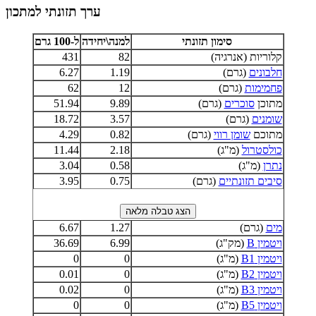
ערך תזונתי למתכון
סימון תזונתי
למנה\יחידה
ל-100 גרם
קלוריות (אנרגיה)
82
431
חלבונים
(גרם)
1.19
6.27
פחמימות
(גרם)
12
62
מתוכן
סוכרים
(גרם)
9.89
51.94
שומנים
(גרם)
3.57
18.72
מתוכם
שומן רווי
(גרם)
0.82
4.29
כולסטרול
(מ"ג)
2.18
11.44
נתרן
(מ"ג)
0.58
3.04
סיבים תזונתיים
(גרם)
0.75
3.95
מים
(גרם)
1.27
6.67
ויטמין B
(מק"ג)
6.99
36.69
ויטמין B1
(מ"ג)
0
0
ויטמין B2
(מ"ג)
0
0.01
ויטמין B3
(מ"ג)
0
0.02
ויטמין B5
(מ"ג)
0
0