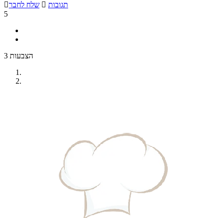
תגובות

שלח לחבר

5
3 הצבעות