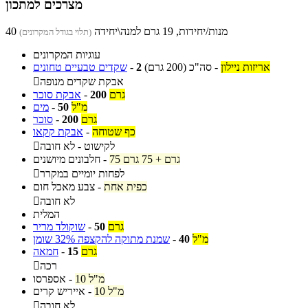
מצרכים למתכון
40 מנות/יחידות, 19 גרם למנה\יחידה
(תלוי בגודל המקרונים)
עוגיות המקרונים
אריזות ניילון
-
סה"כ
(200 גרם)
2
-
שקדים טבעיים טחונים
אבקת שקדים מנופה

גרם
200
-
אבקת סוכר
מ"ל
50
-
מים
גרם
200
-
סוכר
כף שטוחה
-
אבקת קקאו
לקישוט - לא חובה

75 גרם + 75 גרם
-
חלבונים מיושנים
לפחות יומיים במקרר

כפית אחת
-
צבע מאכל חום
לא חובה

המלית
גרם
50
-
שוקולד מריר
מ"ל
40
-
שמנת מתוקה להקצפה 32% שומן
גרם
15
-
חמאה
רכה

10 מ"ל
-
אספרסו
10 מ"ל
-
אייריש קרים
לא חובה
