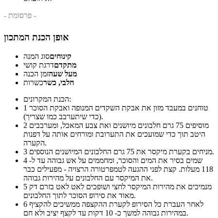
- פרסומת -
אופן הכנת המתכון
קינוחים
סוג המנה
מתקדם
דרגת קושי
מעל שעה
זמן הכנה
חלבי, כשר
כשרות
הכנת המקרונים:
טוחנים במעבד מזון את אבקת השקדים המנופה ואבקת הסוכר
1
(כדי שיתערבב כמו שצריך).
מוסיפים 75 גרם חלבונים מיושנים ואת צבע המאכל, ומערבבים
2
היטב תוך כדי שמועכים את התערובת ומורחים אותה על דפנות
הקערה.
מניחים בקערת מיקסר את 75 גרם החלבונים המיושנים הנוספים.
3
שמים בסיר את המים והסוכר, ומחממים על אש גבוהה עד ל-
4
118 מעלות. קצת לפני ההגעה לטמפרטורה הרצויה - מפעילים כבר
את המיקסר עם החלבונים על מהירות גבוהה.
מנמיכים את מהירות המיקסר לחצי ושופכים לאט לאט בזרם דק
5
מאוד את סירופ הסוכר לתוך החלבונים.
לאחר העברת כל הסירופ לקערת ההקצפה ממשיכים להקציף
6
במהירות גבוהה למשך כ- 10 דקות עד לקצף יציב ולא חם.