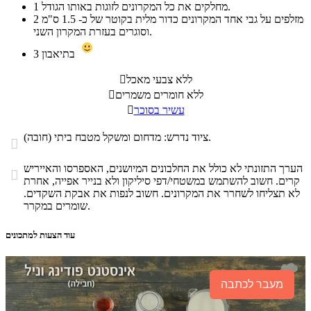
מחלקים את כל המקרונים לזוגות באותו הגודל.
1
מזלפים על גבי אחד המקרונים כדור מלית בקוטר של כ- 1.5 ס"מ
2
וסוגרים בעזרת המקרון השני.
בתיאבון
3
ללא צבעי מאכל

ללא חומרים משמרים

עשיר בסוכר

ציוד נדרש: מדחום ומשקל מטבח ביתי (חובה).

הערך התזונתי לא כולל את החלבונים המיושנים, האספרסו והאייריש

קרים. חשוב להשתמש במשטחי/דפי סיליקון ולא בנייר אפייה, אחרת
לא תצליחו לשחרר את המקרונים. חשוב לנפות את אבקת השקדים.
שומרים במקרר.
עוד הצעות למתכונים
מעבר לכתבה