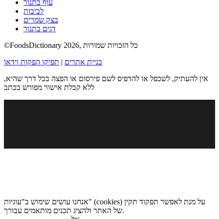
עוף בתנור
לביבות
בצק שמרים
דגים בתנור
©FoodsDictionary 2026, כל הזכויות שמורות
בניית אתרים
|
תפיקו הפקות וידאו
אין להעתיק, לשכפל או להדפיס לשם פירסום או הפצה בכל דרך שהיא,
ללא קבלת אישור מפורש בכתב
אנחנו עושים שימוש ב"עוגיות" (cookies) על מנת לאפשר תפקוד תקין
של האתר ולהציג תכנים מותאמים עבורך.