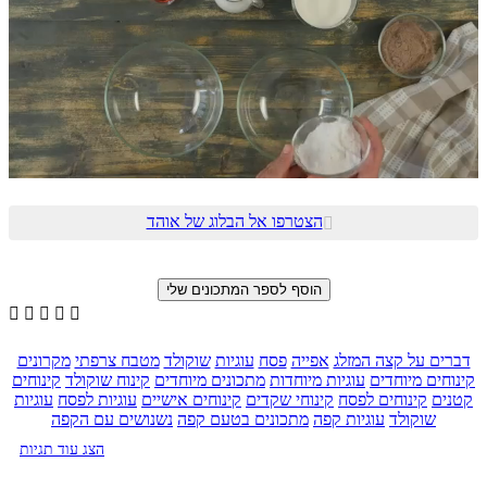
הצטרפו אל הבלוג של אוהד






דברים על קצה המזלג
אפייה
פסח
עוגיות
שוקולד
מטבח צרפתי
מקרונים
קינוחים מיוחדים
עוגיות מיוחדות
מתכונים מיוחדים
קינוח שוקולד
קינוחים
קטנים
קינוחים לפסח
קינוחי שקדים
קינוחים אישיים
עוגיות לפסח
עוגיות
שוקולד
עוגיות קפה
מתכונים בטעם קפה
נשנושים עם הקפה
הצג עוד תגיות