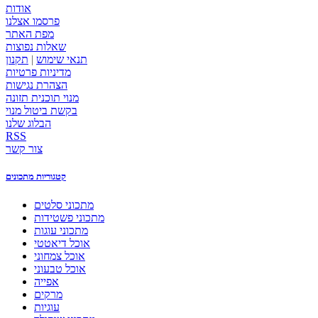
אודות
פרסמו אצלנו
מפת האתר
שאלות נפוצות
תנאי שימוש
|
תקנון
מדיניות פרטיות
הצהרת נגישות
מנוי תוכנית תזונה
בקשת ביטול מנוי
הבלוג שלנו
RSS
צור קשר
קטגוריות מתכונים
מתכוני סלטים
מתכוני פשטידות
מתכוני עוגות
אוכל דיאטטי
אוכל צמחוני
אוכל טבעוני
אפייה
מרקים
עוגיות