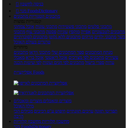
כניסה לחשבון

מנוי FoodsDictionary

מתכונים
קטגוריות מתכונים
קטגוריות נפוצות
מתכוני סלטים
מתכוני פשטידות
מתכוני עוגות
אוכל צמחוני
מתכונים לטבעוניים
אפייה
מוקפץ
עוגיות
פסטה
מתכוני עוף
מתכוני
בשר
מתכוני ילדים
מרקים
מתכונים ללא גלוטן
מתכונים לסוכרתיים
טרנדים בעולם האוכל
מיוחדים
מנתח המתכונים
ספר המתכונים שלי
מתכוני וידאו
מתכונים
עשירים
מתכונים לפי מצרכים
אוכל דיאטטי
אוכל בריא
מאכלי
עדות
ספרי בישול
מתכונים לפי חגים ועונות
לפי שיטות הכנה
אפליקציית Foods
מוצרים ומאכלים
מוצרים ומאכלים
מילון האוכל
תפריטי תזונה
ערכים תזונתיים
חיפוש ע"פ רכיבים
מכילים הכי
הרבה
מחשבון קלוריות
מחשבון קלוריות
מנוי FoodsDictionary