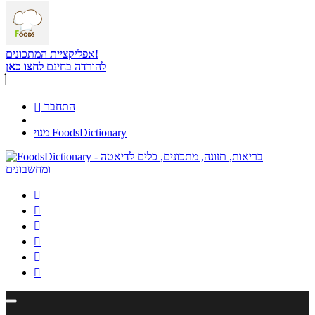
אפליקציית המתכונים!
להורדה בחינם
לחצו כאן
התחבר

מנוי FoodsDictionary





