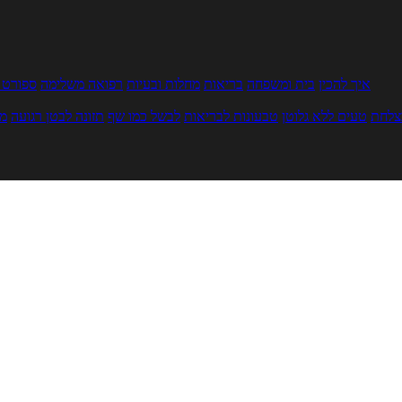
איך להכין
בית ומשפחה
בריאות
מחלות ובעיות
רפואה משלימה
ספורט ו
צלחת
טעים ללא גלוטן
טבעונות לבריאות
לבשל כמו שף
תזונה לבטן רגועה
מר