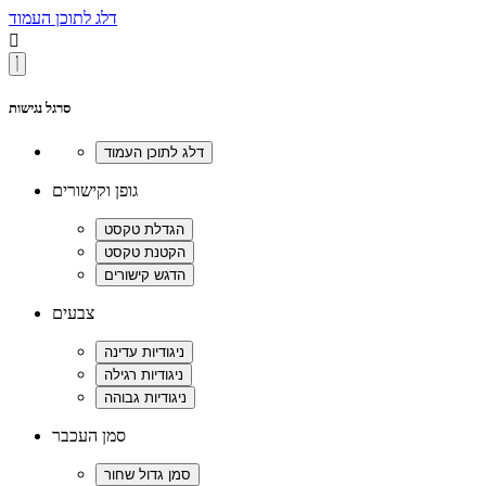
דלג לתוכן העמוד

סרגל נגישות
גופן וקישורים
צבעים
סמן העכבר