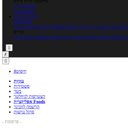
מחשבוני הריון ולידה
מחשבון הריון
מחשבון ביוץ
כתבות
כתבות
ערוצי תוכן
כושר גופני
נשים, הריון ולידה
טיפים והמלצות
חדשות אוכל ובריאות
טורים
זים ללא דיאטה
מזיזים את הגוף
הרזיה ורפואה משלימה
גורמה ביתי



חיפוש

עוגיות
פשטידות
בשר
הצטרפות לניוזלטר
אפליקציית Foods
הרשמה לוובינר
סרגל נגישות
- פרסומת -