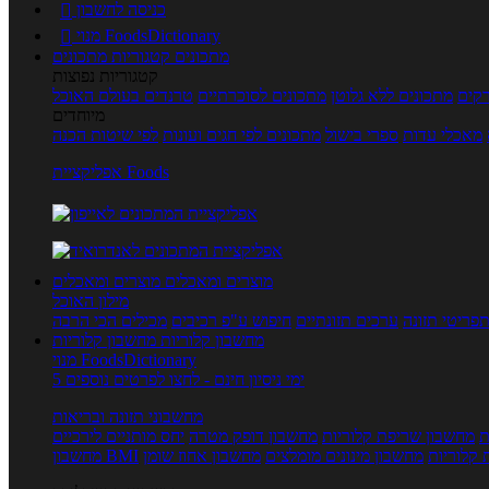
כניסה לחשבון

מנוי FoodsDictionary

מתכונים
קטגוריות מתכונים
קטגוריות נפוצות
קים
מתכונים ללא גלוטן
מתכונים לסוכרתיים
טרנדים בעולם האוכל
מיוחדים
מאכלי עדות
ספרי בישול
מתכונים לפי חגים ועונות
לפי שיטות הכנה
אפליקציית Foods
מוצרים ומאכלים
מוצרים ומאכלים
מילון האוכל
פריטי תזונה
ערכים תזונתיים
חיפוש ע"פ רכיבים
מכילים הכי הרבה
מחשבון קלוריות
מחשבון קלוריות
מנוי FoodsDictionary
5 ימי ניסיון חינם - לחצו לפרטים נוספים
מחשבוני תזונה ובריאות
ת
מחשבון שריפת קלוריות
מחשבון דופק מטרה
יחס מותניים לירכיים
 קלוריות
מחשבון מינונים מומלצים
מחשבון אחוז שומן
מחשבון BMI