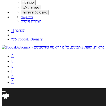
צור קשר
הצהרת נגישות
התחבר

מנוי FoodsDictionary





