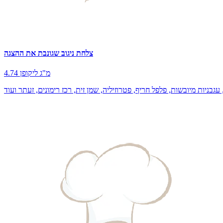
צלחת ניגוב שגונבת את ההצגה
4.74 מ"ג ליקופן
גבניות מיובשות, פלפל חריף, פטרוזיליה, שמן זית, רכז רימונים, זעתר ועוד