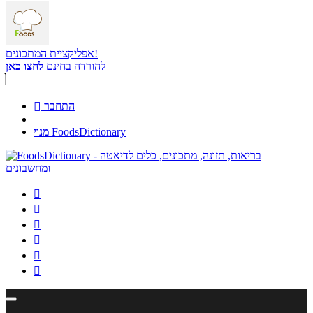
אפליקציית המתכונים!
להורדה בחינם
לחצו כאן
התחבר

מנוי FoodsDictionary





