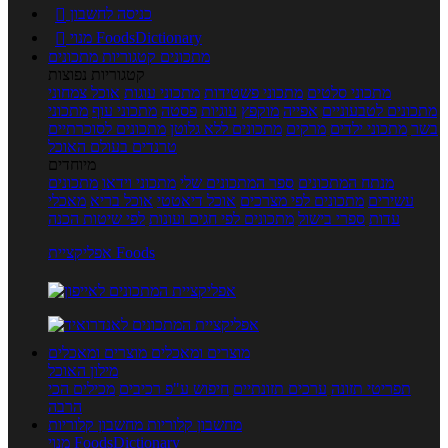
כניסה לחשבון

מנוי FoodsDictionary

מתכונים
קטגוריות מתכונים
קטגוריות נפוצות
מתכוני סלטים
מתכוני פשטידות
מתכוני עוגות
אוכל צמחוני
מתכונים לטבעוניים
אפייה
מוקפץ
עוגיות
פסטה
מתכוני עוף
מתכוני
בשר
מתכוני ילדים
מרקים
מתכונים ללא גלוטן
מתכונים לסוכרתיים
טרנדים בעולם האוכל
מיוחדים
מנתח המתכונים
ספר המתכונים שלי
מתכוני וידאו
מתכונים
עשירים
מתכונים לפי מצרכים
אוכל דיאטטי
אוכל בריא
מאכלי
עדות
ספרי בישול
מתכונים לפי חגים ועונות
לפי שיטות הכנה
אפליקציית Foods
מוצרים ומאכלים
מוצרים ומאכלים
מילון האוכל
תפריטי תזונה
ערכים תזונתיים
חיפוש ע"פ רכיבים
מכילים הכי
הרבה
מחשבון קלוריות
מחשבון קלוריות
מנוי FoodsDictionary