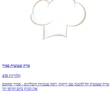
מרק שעועית סמיך
436 קלוריות
מרק שעועית קל להכנה עם ירקות, רסק עגבניות ותבלינים - סמיך ומחמם
את הגרון ביום חורפי קר