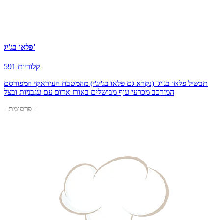
פלאו בג'יג'
591 קלוריות
תבשיל פלאו בג'יג' (נקרא גם פלאו בג'יג'י) מהמטבח העיראקי המפורסם
המורכב מכרעי עוף מבושלים באורז אדום עם עגבניות ובצל
- פרסומת -