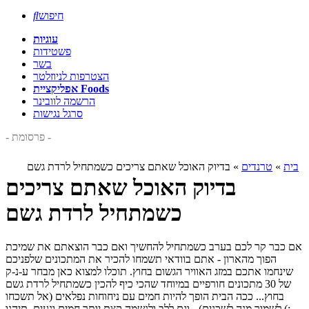
חיפוש

עוגיות
פשטידות
בשר
הצטרפות לניוזלטר
אפליקציית Foods
הרשמה לוובינר
סרגל נגישות
- פרסומת -
בית
»
טרנדים
»
בדיוק האוכל שאתם צריכים כשמתחיל לרדת גשם
בדיוק האוכל שאתם צריכים
כשמתחיל לרדת גשם
אם כבר קר לכם בערב כשמתחיל להחשיך ואם כבר הוצאתם את שמיכת
הפוך מהארון - אתם בוודאי תשמחו להכיר את המתכונים שלפניכם
שינחמו אתכם במזג האוויר הגשום בחוץ. תוכלו למצוא כאן מבחר ע-נ-ק
של 30 מתכונים חורפיים במיוחד שהכי כיף להכין כשמתחיל לרדת גשם
בחוץ... ככה הבית הופך להיות חמים עם ניחוחות נפלאים (אל תשכחו
לשמור מנה לשכנים) - וגם ללב ולנשמה קצת יותר חמים ונעים. תיהנו (: