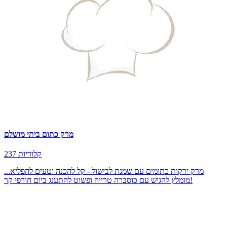
מרק כתום ביתי מושלם
237 קלוריות
מרק ירקות כתומים עם שמנת לבישול - קל להכנה וטעים להפליא...
מומלץ להגיש עם כוסברה טרייה ופשוט להתענג ביום חורפי קר!