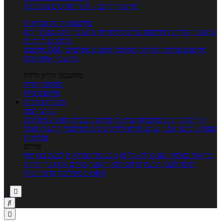
5 ימי ניסיון חינם - לחצו לפרטים נוספים
מחשבוני תזונה ובריאות
מחשבון קלוריות
מחשבון שריפת קלוריות
מחשבון דופק מטרה
יחס
מותניים לירכיים
מחשבון צריכת קלוריות
מחשבון מינונים מומלצים
מחשבון BMI
מחשבון אחוז שומן
מחשבוני הריון ולידה
מחשבון הריון
מחשבון ביוץ
כתבות
כתבות
ערוצי תוכן
איך להכין
בית ומשפחה
בריאות
מחלות ובעיות
רפואה משלימה
ספורט וכושר גופני
נשים, הריון ולידה
טיפים והמלצות
חדשות אוכל
ובריאות
טורים
בריאות בצלחת
טעים ללא גלוטן
טבעונות לבריאות
לבשל כמו שף
תזונה לבטן רגועה
מרזים ללא דיאטה
מזיזים את הגוף
הרזיה
ורפואה משלימה
גורמה ביתי


