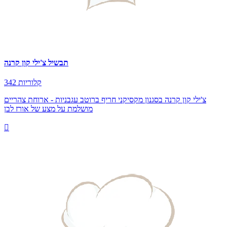
תבשיל צ'ילי קון קרנה
342 קלוריות
צ'ילי קון קרנה בסגנון מקסיקני חריף ברוטב עגבניות - ארוחת צהריים
מושלמת על מצע של אורז לבן
