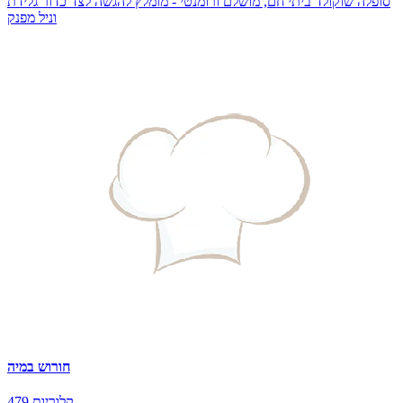
סופלה שוקולד ביתי חם, מושלם ורומנטי - מומלץ להגשה לצד כדור גלידת
וניל מפנק
חורוש במיה
479 קלוריות