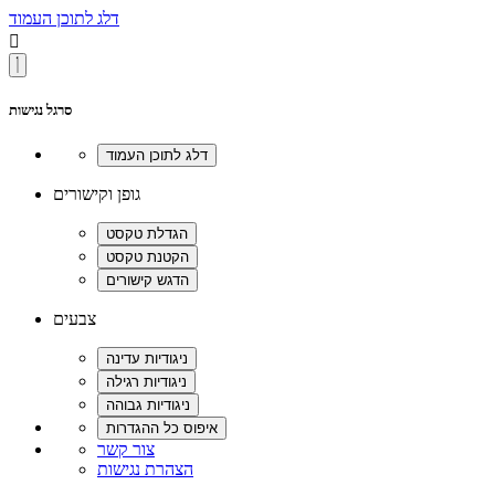
דלג לתוכן העמוד

סרגל נגישות
גופן וקישורים
צבעים
צור קשר
הצהרת נגישות