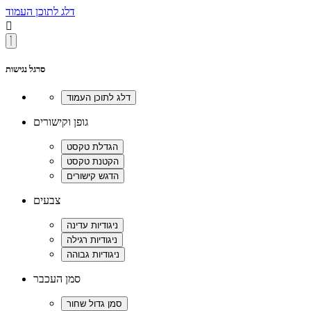
דלג לתוכן העמוד

סרגל נגישות
גופן וקישורים
צבעים
סמן העכבר