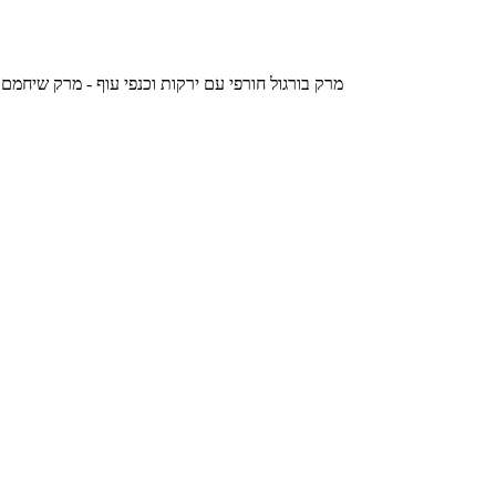
מרק בורגול חורפי עם ירקות וכנפי עוף - מרק שיחמם לכם את הגרון ביום קר וסג