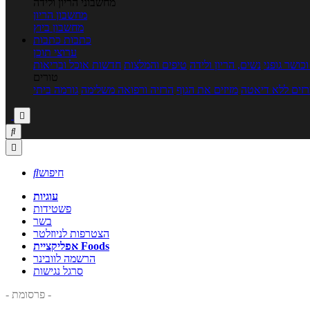
מחשבוני הריון ולידה
מחשבון הריון
מחשבון ביוץ
כתבות
כתבות
ערוצי תוכן
כושר גופני
נשים, הריון ולידה
טיפים והמלצות
חדשות אוכל ובריאות
טורים
זים ללא דיאטה
מזיזים את הגוף
הרזיה ורפואה משלימה
גורמה ביתי



חיפוש

עוגיות
פשטידות
בשר
הצטרפות לניוזלטר
אפליקציית Foods
הרשמה לוובינר
סרגל נגישות
- פרסומת -