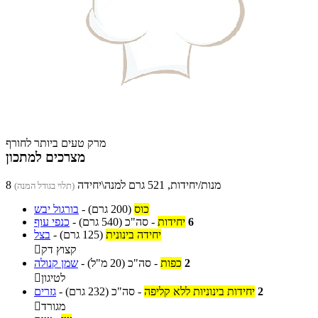
מרק טעים ביותר לחורף
מצרכים למתכון
8 מנות/יחידות, 521 גרם למנה\יחידה
(תלוי בגודל המנה)
כוס
(200 גרם)
-
בורגול יבש
6
יחידות
-
סה"כ
(540 גרם)
-
כנפי עוף
יחידה בינונית
(125 גרם)
-
בצל
קצוץ דק

2
כפות
-
סה"כ
(20 מ"ל)
-
שמן קנולה
לטיגון

2
יחידות בינוניות ללא קליפה
-
סה"כ
(232 גרם)
-
גזרים
מגורד
