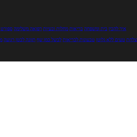
איך להכין
בית ומשפחה
בריאות
מחלות ובעיות
רפואה משלימה
ספורט ו
צלחת
טעים ללא גלוטן
טבעונות לבריאות
לבשל כמו שף
תזונה לבטן רגועה
מר