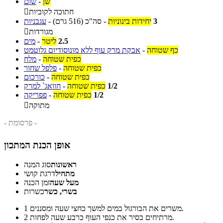
שן
-
שום
חתוכה לקוביות

3
יחידות בינוניות
-
סה"כ
(516 גרם)
-
עגבניות
מגורדות

2.5
ליטר
-
מים
כף שטוחה
-
אבקת מרק עוף ללא מונוסודיום גלוטמט
כפית שטוחה
-
מלח
כפית שטוחה
-
פלפל שחור
כפית שטוחה
-
כורכום
1/2
כפית שטוחה
-
חוואג` למרק
1/2
כפית שטוחה
-
פפריקה
מתוקה

- פרסומת -
אופן הכנת המתכון
ראשונות
סוג המנה
מתחיל
דרגת קושי
מעל שעה
זמן הכנה
בשרי, כשר
כשרות
משרים את הבורגול במים למשך כחצי שעה ומסננים.
1
מרתיחים בסיר את כנפי העוף כרבע שעה לפחות.
2