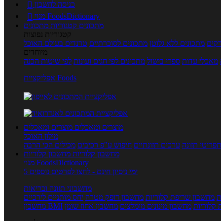
כניסה לחשבון

מנוי FoodsDictionary

מתכונים
קטגוריות מתכונים
קטגוריות נפוצות
קים
מתכונים ללא גלוטן
מתכונים לסוכרתיים
טרנדים בעולם האוכל
מיוחדים
מאכלי עדות
ספרי בישול
מתכונים לפי חגים ועונות
לפי שיטות הכנה
אפליקציית Foods
מוצרים ומאכלים
מוצרים ומאכלים
מילון האוכל
פריטי תזונה
ערכים תזונתיים
חיפוש ע"פ רכיבים
מכילים הכי הרבה
מחשבון קלוריות
מחשבון קלוריות
מנוי FoodsDictionary
5 ימי ניסיון חינם - לחצו לפרטים נוספים
מחשבוני תזונה ובריאות
ת
מחשבון שריפת קלוריות
מחשבון דופק מטרה
יחס מותניים לירכיים
 קלוריות
מחשבון מינונים מומלצים
מחשבון אחוז שומן
מחשבון BMI