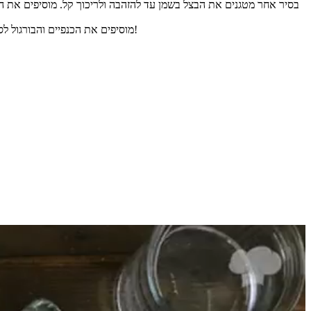
מוסיפים את הכנפיים והבורגול לסיר, ומערבבים. ממשיכים בבישול כחצי שעה נוספת עד שהבורגול מבושל. טועמים ומתקנים תיבול לפי הצורך. מתקבל מרק בורגול חורפי מושלם!