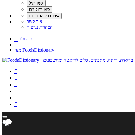
צור קשר
הצהרת נגישות
התחבר

מנוי FoodsDictionary





