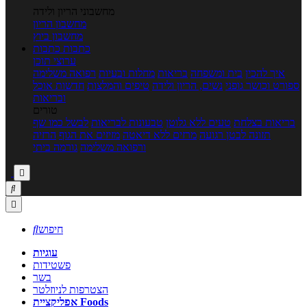
מחשבוני הריון ולידה
מחשבון הריון
מחשבון ביוץ
כתבות
כתבות
ערוצי תוכן
איך להכין
בית ומשפחה
בריאות
מחלות ובעיות
רפואה משלימה
ספורט וכושר גופני
נשים, הריון ולידה
טיפים והמלצות
חדשות אוכל
ובריאות
טורים
בריאות בצלחת
טעים ללא גלוטן
טבעונות לבריאות
לבשל כמו שף
תזונה לבטן רגועה
מרזים ללא דיאטה
מזיזים את הגוף
הרזיה
ורפואה משלימה
גורמה ביתי



חיפוש

עוגיות
פשטידות
בשר
הצטרפות לניוזלטר
אפליקציית Foods