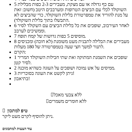
עם כף גדולה או עם מצקת, מעבירים 2-3 כפות מבלילת
5
השוקולד לכלי עם הביצים הטרופות ומערבבים היטב (חשוב: זאת
על מנת להוריד את טמפרטורת בלילת השוקולד, כדי שהביצים לא
התבשלו בתוך בלילת השוקולד).
לאחר העירבוב, שופכים את כל בלילת הביצים עם השקולד לסיר
6
וממשיכים לערבב.
מוסיפים 5 כפות גדושות של קמח תופח.
7
מעבירים את הבלילה לתבנית מעט משומנת (לא חובה) ומכניסים
8
לתנור למשך חצי שעה בטמפרטורה של 180 מעלות.
הקרם:
שופכים את השמנת המתוקה ואת שתי חבילות השוקולד המריר
1
לסיר קטן.
ממיסים על אש נמוכה ושופכים על העוגה כשהיא מוכנה.
2
ניתן לקשט את העוגה בסוכריות!
3
בתיאבון!
ללא צבעי מאכל

ללא חומרים משמרים

טיפ למתכון

ניתן להוסיף לקרם מעט ליקר.
עוד הצעות למתכונים