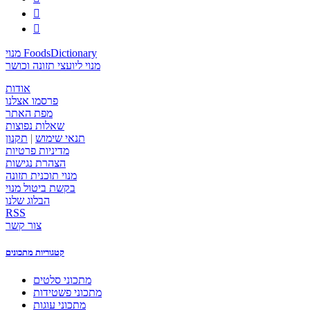


מנוי FoodsDictionary
מנוי ליועצי תזונה וכושר
אודות
פרסמו אצלנו
מפת האתר
שאלות נפוצות
תנאי שימוש
|
תקנון
מדיניות פרטיות
הצהרת נגישות
מנוי תוכנית תזונה
בקשת ביטול מנוי
הבלוג שלנו
RSS
צור קשר
קטגוריות מתכונים
מתכוני סלטים
מתכוני פשטידות
מתכוני עוגות