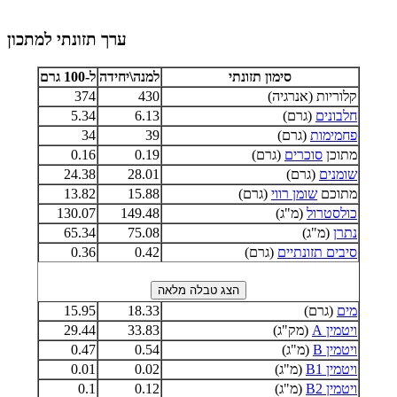
ערך תזונתי למתכון
סימון תזונתי
למנה\יחידה
ל-100 גרם
קלוריות (אנרגיה)
430
374
חלבונים
(גרם)
6.13
5.34
פחמימות
(גרם)
39
34
מתוכן
סוכרים
(גרם)
0.19
0.16
שומנים
(גרם)
28.01
24.38
מתוכם
שומן רווי
(גרם)
15.88
13.82
כולסטרול
(מ"ג)
149.48
130.07
נתרן
(מ"ג)
75.08
65.34
סיבים תזונתיים
(גרם)
0.42
0.36
מים
(גרם)
18.33
15.95
ויטמין A
(מק"ג)
33.83
29.44
ויטמין B
(מ"ג)
0.54
0.47
ויטמין B1
(מ"ג)
0.02
0.01
ויטמין B2
(מ"ג)
0.12
0.1