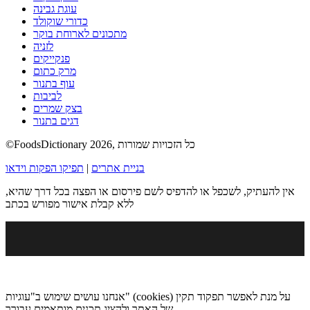
עוגת גבינה
כדורי שוקולד
מתכונים לארוחת בוקר
לזניה
פנקייקים
מרק כתום
עוף בתנור
לביבות
בצק שמרים
דגים בתנור
©FoodsDictionary 2026, כל הזכויות שמורות
בניית אתרים
|
תפיקו הפקות וידאו
אין להעתיק, לשכפל או להדפיס לשם פירסום או הפצה בכל דרך שהיא,
ללא קבלת אישור מפורש בכתב
אנחנו עושים שימוש ב"עוגיות" (cookies) על מנת לאפשר תפקוד תקין
של האתר ולהציג תכנים מותאמים עבורך.