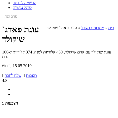
הרשמה לוובינר
סרגל נגישות
- פרסומת -
עוגת פאדג`
בית
»
מתכונים ואוכל
»
עוגת פאדג` שוקולד
שוקולד
עוגת שוקולד עם קרם שוקולד, 430 קלוריות למנה, 374 קלוריות ל-100
גרם
, 15.05.2010
נירוש
תגובות

שלח לחבר

4.8
5 הצבעות