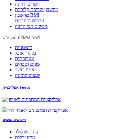
תפריטי תזונה
מחשבון שריפת קלוריות
מחשבון BMI
ערכים תזונתיים
מכילים הכי הרבה
אנשי מקצוע ועסקים
דיאטניות
בלוגרי אוכל
נטורופתים
שפים וטבחים
מאמני כושר
יועצים לתזונה
אפליקציית Foods
חיפושים נפוצים
עוגת שוקולד
מרק ירקות