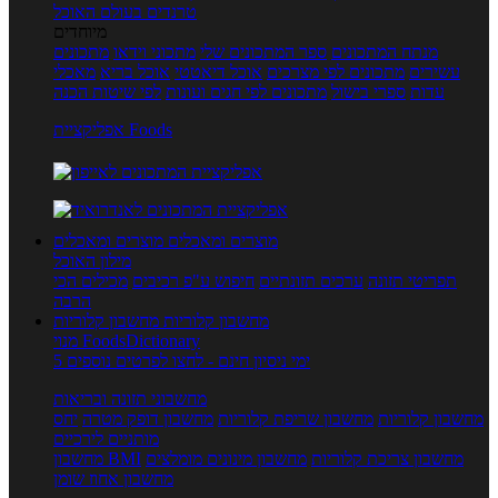
טרנדים בעולם האוכל
מיוחדים
מנתח המתכונים
ספר המתכונים שלי
מתכוני וידאו
מתכונים
עשירים
מתכונים לפי מצרכים
אוכל דיאטטי
אוכל בריא
מאכלי
עדות
ספרי בישול
מתכונים לפי חגים ועונות
לפי שיטות הכנה
אפליקציית Foods
מוצרים ומאכלים
מוצרים ומאכלים
מילון האוכל
תפריטי תזונה
ערכים תזונתיים
חיפוש ע"פ רכיבים
מכילים הכי
הרבה
מחשבון קלוריות
מחשבון קלוריות
מנוי FoodsDictionary
5 ימי ניסיון חינם - לחצו לפרטים נוספים
מחשבוני תזונה ובריאות
מחשבון קלוריות
מחשבון שריפת קלוריות
מחשבון דופק מטרה
יחס
מותניים לירכיים
מחשבון צריכת קלוריות
מחשבון מינונים מומלצים
מחשבון BMI
מחשבון אחוז שומן