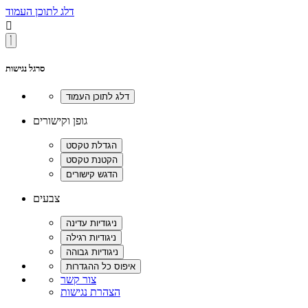
דלג לתוכן העמוד

סרגל נגישות
גופן וקישורים
צבעים
צור קשר
הצהרת נגישות