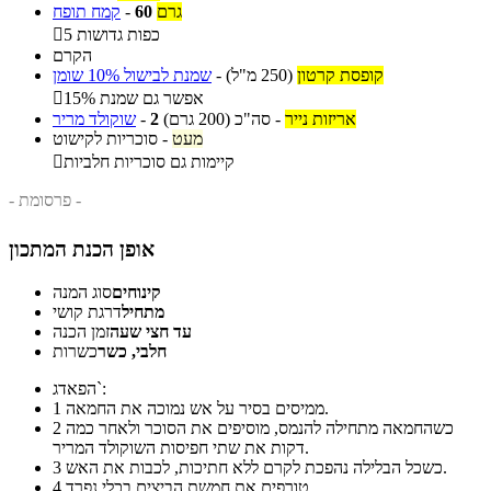
גרם
60
-
קמח תופח
5 כפות גדושות

הקרם
קופסת קרטון
(250 מ"ל)
-
שמנת לבישול 10% שומן
אפשר גם שמנת 15%

אריזות נייר
-
סה"כ
(200 גרם)
2
-
שוקולד מריר
מעט
-
סוכריות לקישוט
קיימות גם סוכריות חלביות

- פרסומת -
אופן הכנת המתכון
קינוחים
סוג המנה
מתחיל
דרגת קושי
עד חצי שעה
זמן הכנה
חלבי, כשר
כשרות
הפאדג`:
ממיסים בסיר על אש נמוכה את החמאה.
1
כשהחמאה מתחילה להנמס, מוסיפים את הסוכר ולאחר כמה
2
דקות את שתי חפיסות השוקולד המריר.
כשכל הבלילה נהפכת לקרם ללא חתיכות, לכבות את האש.
3
טורפים את חמשת הביצים בכלי נפרד.
4