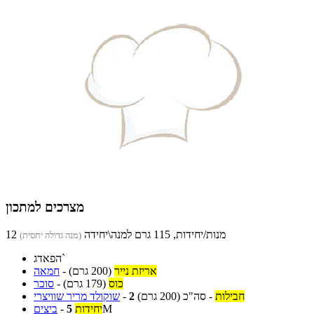
מצרכים למתכון
12 מנות/יחידות, 115 גרם למנה\יחידה
(מנה גדולה יחסית)
הפאדג`
אריזת נייר
(200 גרם)
-
חמאה
כוס
(179 גרם)
-
סוכר
חבילות
-
סה"כ
(200 גרם)
2
-
שוקולד מריר שוויצרי
M
יחידות
5
-
ביצים