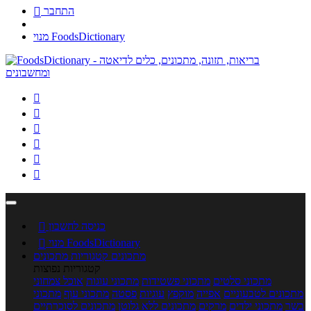
התחבר

מנוי FoodsDictionary






כניסה לחשבון

מנוי FoodsDictionary

מתכונים
קטגוריות מתכונים
קטגוריות נפוצות
מתכוני סלטים
מתכוני פשטידות
מתכוני עוגות
אוכל צמחוני
מתכונים לטבעוניים
אפייה
מוקפץ
עוגיות
פסטה
מתכוני עוף
מתכוני
בשר
מתכוני ילדים
מרקים
מתכונים ללא גלוטן
מתכונים לסוכרתיים