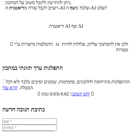
ניתן להתייעץ ולקבל משוב על המתכון.
ה-AI שלנו?
ה-AI שלנו? מ
שף
רוצים לקבל עזרה מ
דיאטנית
שף AI
דיאטנית AI
ולכן אין להסתמך עליהן, עלולות להיות
ההמלצות מיוצרות ע"י

AI
טעויות
התפלגות ערך תזונתי במתכון
התפלגות ערך תזונתי במתכון

ההתפלגות מתייחסת לחלבונים, פחמימות, שומנים וסיבים בלבד ולא לכל
סיבים
.
הטבלה.
קרא עוד
פחמימות
חלבונים
שומנים
תזונתיים

: 0.62 (0.63 נטו)
יחס קטוגני

0.6%
38.1%
8.3%
53%
כתיבת תגובה חדשה