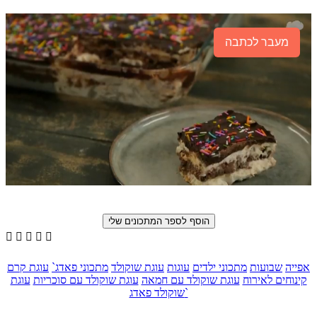
מעבר לכתבה





אפייה
שבועות
מתכוני ילדים
עוגות
עוגת שוקולד
מתכוני פאדג`
עוגת קרם
קינוחים לאירוח
עוגת שוקולד עם חמאה
עוגת שוקולד עם סוכריות
עוגת
שוקולד פאדג`