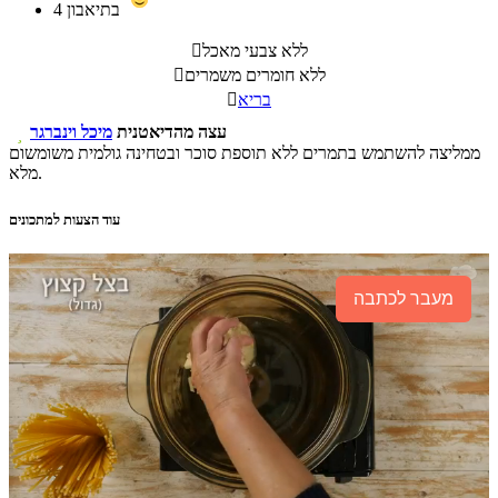
בתיאבון
4
ללא צבעי מאכל

ללא חומרים משמרים

בריא

עצה מהדיאטנית
מיכל וינברגר

ממליצה להשתמש בתמרים ללא תוספת סוכר ובטחינה גולמית משומשום
מלא.
עוד הצעות למתכונים
מעבר לכתבה