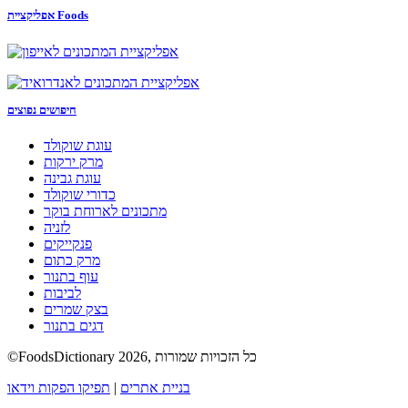
אפליקציית Foods
חיפושים נפוצים
עוגת שוקולד
מרק ירקות
עוגת גבינה
כדורי שוקולד
מתכונים לארוחת בוקר
לזניה
פנקייקים
מרק כתום
עוף בתנור
לביבות
בצק שמרים
דגים בתנור
©FoodsDictionary 2026, כל הזכויות שמורות
בניית אתרים
|
תפיקו הפקות וידאו