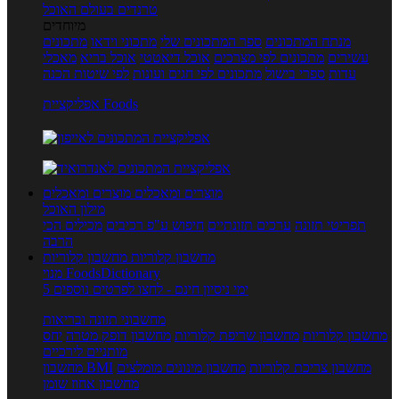
טרנדים בעולם האוכל
מיוחדים
מנתח המתכונים
ספר המתכונים שלי
מתכוני וידאו
מתכונים
עשירים
מתכונים לפי מצרכים
אוכל דיאטטי
אוכל בריא
מאכלי
עדות
ספרי בישול
מתכונים לפי חגים ועונות
לפי שיטות הכנה
אפליקציית Foods
מוצרים ומאכלים
מוצרים ומאכלים
מילון האוכל
תפריטי תזונה
ערכים תזונתיים
חיפוש ע"פ רכיבים
מכילים הכי
הרבה
מחשבון קלוריות
מחשבון קלוריות
מנוי FoodsDictionary
5 ימי ניסיון חינם - לחצו לפרטים נוספים
מחשבוני תזונה ובריאות
מחשבון קלוריות
מחשבון שריפת קלוריות
מחשבון דופק מטרה
יחס
מותניים לירכיים
מחשבון צריכת קלוריות
מחשבון מינונים מומלצים
מחשבון BMI
מחשבון אחוז שומן