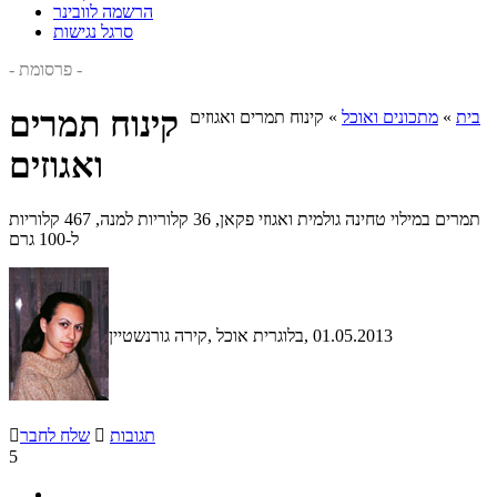
הרשמה לוובינר
סרגל נגישות
- פרסומת -
קינוח תמרים
בית
»
מתכונים ואוכל
»
קינוח תמרים ואגוזים
ואגוזים
תמרים במילוי טחינה גולמית ואגוזי פקאן, 36 קלוריות למנה, 467 קלוריות
ל-100 גרם
, 01.05.2013
, בלוגרית אוכל
קירה גורנשטיין
תגובות

שלח לחבר

5