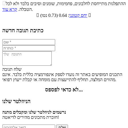
התפלגות ערך תזונתי במתכון

ההתפלגות מתייחסת לחלבונים, פחמימות, שומנים וסיבים בלבד ולא לכל
סיבים
.
הטבלה.
קרא עוד
פחמימות
חלבונים
שומנים
תזונתיים

: 0.64 (0.73 נטו)
יחס קטוגני

7.2%
36.2%
12.1%
44.5%
כתיבת תגובה חדשה
שלח תגובה
התכנים המופיעים באתר זה נועדו לספק אינפורמציה כללית בלבד. אינם
מהווים המלצה, תחליף להתייעצות עם מומחה או קבלת ייעוץ רפואי.
לא כדאי לפספס...
הניוזלטר שלנו
נרשמים לניוזלטר שלנו ומקבלים מתנה
חוברת מתכונים מהירים לדיאטה!