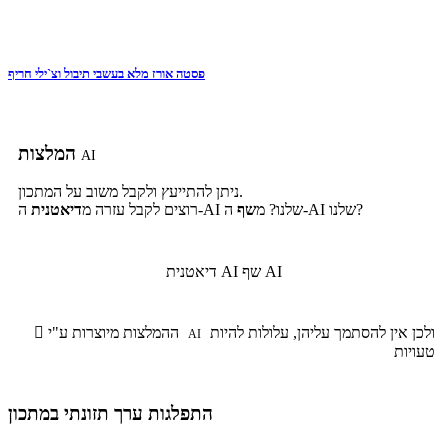
פסטה אורז מלא בעשבי תיבול וצ`ילי חריף
המלצות
AI
ניתן להתייעץ ולקבל משוב על המתכון.
ה-AI שלנו?
ה-AI שלנו? מ
שף
רוצים לקבל עזרה מ
דיאטנית
שף AI
דיאטנית AI
ולכן אין להסתמך עליהן, עלולות להיות
ההמלצות מיוצרות ע"י

AI
טעויות
התפלגות ערך תזונתי במתכון