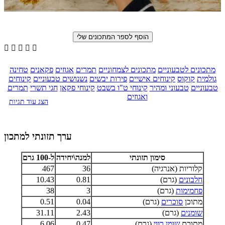





מתכונים לטבעוניים
מתכונים לצמחוניים
תמרים
אגוזים
פקאנים
טחינה
גולמית
קוקוס
קינוחים אישיים
פירות יבשים
נשנושים טבעוניים
קינוחים
טבעוניים
טבעוני ומהיר
קינוחי ט"ו בשבט
קינוחי פקאן
חגי תשרי
תמרים
ואגוזים
הצג עוד תגיות
ערך תזונתי למתכון
סימון תזונתי
למנה\יחידה
ל-100 גרם
קלוריות (אנרגיה)
36
467
חלבונים
(גרם)
0.81
10.43
פחמימות
(גרם)
3
38
מתוכן
סוכרים
(גרם)
0.04
0.51
שומנים
(גרם)
2.43
31.11
מתוכם
שומן רווי
(גרם)
0.47
6.06