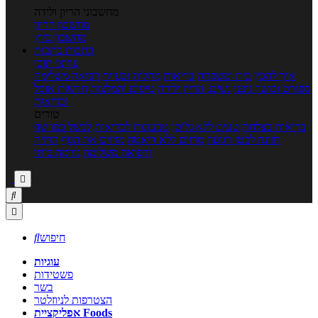
מחשבוני הריון ולידה
מחשבון הריון
מחשבון ביוץ
כתבות
כתבות
ערוצי תוכן
איך להכין
בית ומשפחה
בריאות
מחלות ובעיות
רפואה משלימה
ספורט וכושר גופני
נשים, הריון ולידה
טיפים והמלצות
חדשות אוכל
ובריאות
טורים
בריאות בצלחת
טעים ללא גלוטן
טבעונות לבריאות
לבשל כמו שף
תזונה לבטן רגועה
מרזים ללא דיאטה
מזיזים את הגוף
הרזיה
ורפואה משלימה
גורמה ביתי



חיפוש

עוגיות
פשטידות
בשר
הצטרפות לניוזלטר
אפליקציית Foods