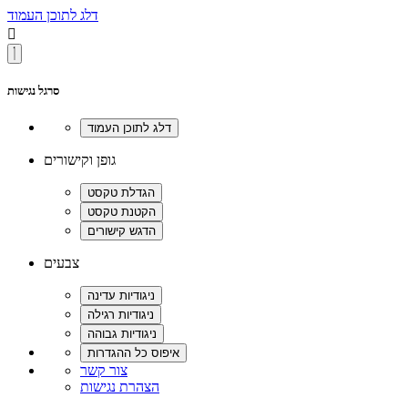
דלג לתוכן העמוד

סרגל נגישות
גופן וקישורים
צבעים
צור קשר
הצהרת נגישות