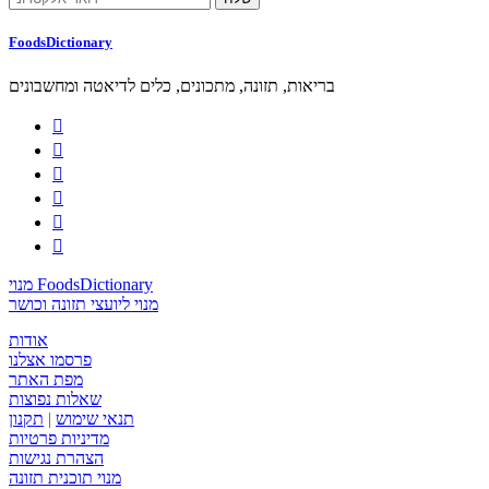
FoodsDictionary
בריאות, תזונה, מתכונים, כלים לדיאטה ומחשבונים






מנוי FoodsDictionary
מנוי ליועצי תזונה וכושר
אודות
פרסמו אצלנו
מפת האתר
שאלות נפוצות
תנאי שימוש
|
תקנון
מדיניות פרטיות
הצהרת נגישות
מנוי תוכנית תזונה