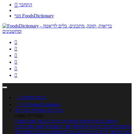
התחבר

מנוי FoodsDictionary






כניסה לחשבון

מנוי FoodsDictionary

מתכונים
קטגוריות מתכונים
קטגוריות נפוצות
מתכוני סלטים
מתכוני פשטידות
מתכוני עוגות
אוכל צמחוני
מתכונים לטבעוניים
אפייה
מוקפץ
עוגיות
פסטה
מתכוני עוף
מתכוני
בשר
מתכוני ילדים
מרקים
מתכונים ללא גלוטן
מתכונים לסוכרתיים