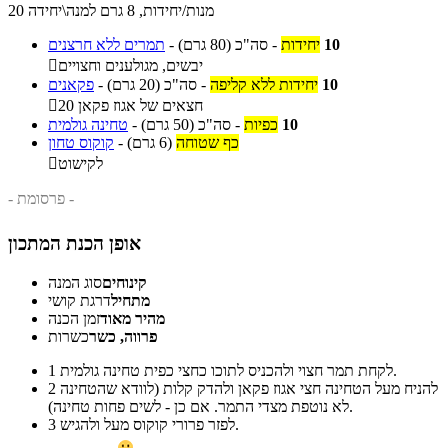
20 מנות/יחידות, 8 גרם למנה\יחידה
10
יחידות
-
סה"כ
(80 גרם)
-
תמרים ללא חרצנים
יבשים, מגולענים וחצויים

10
יחידות ללא קליפה
-
סה"כ
(20 גרם)
-
פקאנים
20 חצאים של אגוז פקאן

10
כפיות
-
סה"כ
(50 גרם)
-
טחינה גולמית
כף שטוחה
(6 גרם)
-
קוקוס טחון
לקישוט

- פרסומת -
אופן הכנת המתכון
קינוחים
סוג המנה
מתחיל
דרגת קושי
מהיר מאוד
זמן הכנה
פרווה, כשר
כשרות
לקחת תמר חצוי ולהכניס לתוכו כחצי כפית טחינה גולמית.
1
להניח מעל הטחינה חצי אגוז פקאן ולהדק קלות (לוודא שהטחינה
2
לא נוטפת מצדי התמר. אם כן - לשים פחות טחינה).
לפזר פרורי קוקוס מעל ולהגיש.
3