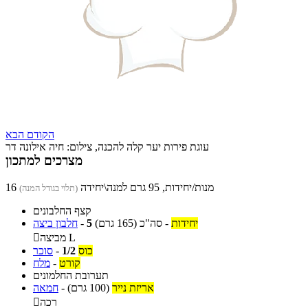
הקודם
הבא
עוגת פירות יער קלה להכנה, צילום: חיה אילונה דר
מצרכים למתכון
16 מנות/יחידות, 95 גרם למנה\יחידה
(תלוי בגודל המנה)
קצף החלבונים
יחידות
-
סה"כ
(165 גרם)
5
-
חלבון ביצה
מביצה L

כוס
1/2
-
סוכר
קורט
-
מלח
תערובת החלמונים
אריזת נייר
(100 גרם)
-
חמאה
רכה
