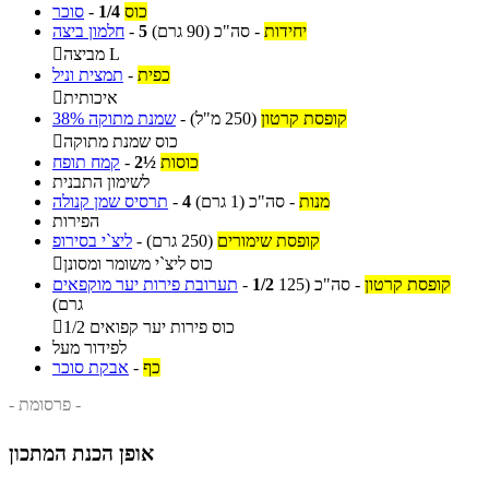
כוס
1/4
-
סוכר
יחידות
-
סה"כ
(90 גרם)
5
-
חלמון ביצה
מביצה L

כפית
-
תמצית וניל
איכותית

קופסת קרטון
(250 מ"ל)
-
שמנת מתוקה 38%
כוס שמנת מתוקה

כוסות
2½
-
קמח תופח
לשימון התבנית
מנות
-
סה"כ
(1 גרם)
4
-
תרסיס שמן קנולה
הפירות
קופסת שימורים
(250 גרם)
-
ליצ`י בסירופ
כוס ליצ`י משומר ומסונן

קופסת קרטון
-
סה"כ
(125
1/2
-
תערובת פירות יער מוקפאים
גרם)
1/2 כוס פירות יער קפואים

לפידור מעל
כף
-
אבקת סוכר
- פרסומת -
אופן הכנת המתכון