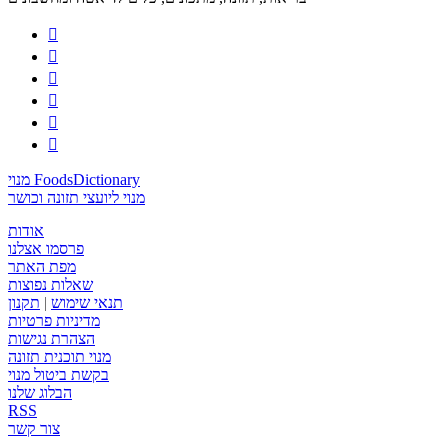






מנוי FoodsDictionary
מנוי ליועצי תזונה וכושר
אודות
פרסמו אצלנו
מפת האתר
שאלות נפוצות
תנאי שימוש
|
תקנון
מדיניות פרטיות
הצהרת נגישות
מנוי תוכנית תזונה
בקשת ביטול מנוי
הבלוג שלנו
RSS
צור קשר