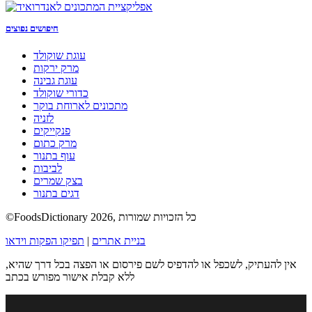
חיפושים נפוצים
עוגת שוקולד
מרק ירקות
עוגת גבינה
כדורי שוקולד
מתכונים לארוחת בוקר
לזניה
פנקייקים
מרק כתום
עוף בתנור
לביבות
בצק שמרים
דגים בתנור
©FoodsDictionary 2026, כל הזכויות שמורות
בניית אתרים
|
תפיקו הפקות וידאו
אין להעתיק, לשכפל או להדפיס לשם פירסום או הפצה בכל דרך שהיא,
ללא קבלת אישור מפורש בכתב