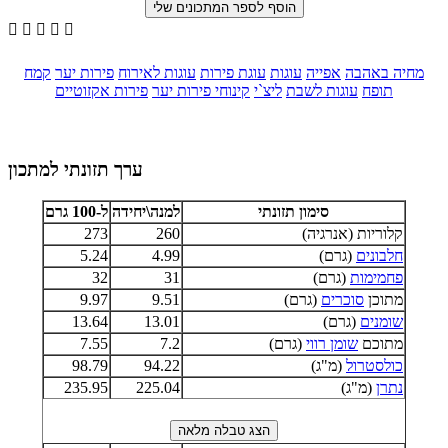





מחיה באהבה
אפייה
עוגות
עוגת פירות
עוגות לאירוח
פירות יער
קמח
תופח
עוגות לשבת
ליצ`י
קינוחי פירות יער
פירות אקזוטיים
ערך תזונתי למתכון
סימון תזונתי
למנה\יחידה
ל-100 גרם
קלוריות (אנרגיה)
260
273
חלבונים
(גרם)
4.99
5.24
פחמימות
(גרם)
31
32
מתוכן
סוכרים
(גרם)
9.51
9.97
שומנים
(גרם)
13.01
13.64
מתוכם
שומן רווי
(גרם)
7.2
7.55
כולסטרול
(מ"ג)
94.22
98.79
נתרן
(מ"ג)
225.04
235.95