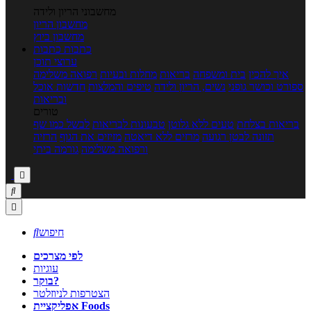
מחשבוני הריון ולידה
מחשבון הריון
מחשבון ביוץ
כתבות
כתבות
ערוצי תוכן
איך להכין
בית ומשפחה
בריאות
מחלות ובעיות
רפואה משלימה
ספורט וכושר גופני
נשים, הריון ולידה
טיפים והמלצות
חדשות אוכל
ובריאות
טורים
בריאות בצלחת
טעים ללא גלוטן
טבעונות לבריאות
לבשל כמו שף
תזונה לבטן רגועה
מרזים ללא דיאטה
מזיזים את הגוף
הרזיה
ורפואה משלימה
גורמה ביתי



חיפוש

לפי מצרכים
עוגיות
בוקר?
הצטרפות לניוזלטר
אפליקציית Foods