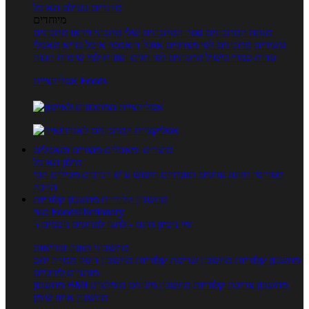
טרנדים בעולם האוכל
מיוחדים
מנתח המתכונים
ספר המתכונים שלי
מתכוני וידאו
מתכונים
עשירים
מתכונים לפי מצרכים
אוכל דיאטטי
אוכל בריא
מאכלי
עדות
ספרי בישול
מתכונים לפי חגים ועונות
לפי שיטות הכנה
אפליקציית Foods
מוצרים ומאכלים
מוצרים ומאכלים
מילון האוכל
תפריטי תזונה
ערכים תזונתיים
חיפוש ע"פ רכיבים
מכילים הכי
הרבה
מחשבון קלוריות
מחשבון קלוריות
מנוי FoodsDictionary
5 ימי ניסיון חינם - לחצו לפרטים נוספים
מחשבוני תזונה ובריאות
מחשבון קלוריות
מחשבון שריפת קלוריות
מחשבון דופק מטרה
יחס
מותניים לירכיים
מחשבון צריכת קלוריות
מחשבון מינונים מומלצים
מחשבון BMI
מחשבון אחוז שומן