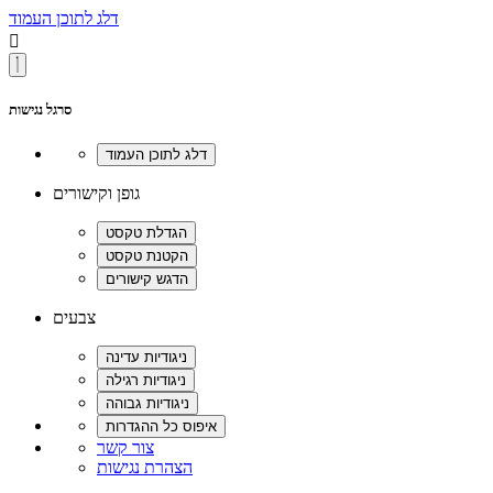
דלג לתוכן העמוד

סרגל נגישות
גופן וקישורים
צבעים
צור קשר
הצהרת נגישות