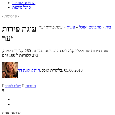
הרשמה לוובינר
סרגל נגישות
- פרסומת -
עוגת פירות
בית
»
מתכונים ואוכל
»
עוגות
»
עוגת פירות יער
יער
עוגת פירות יער וליצ`י קלה להכנה וטעימה במיוחד, 260 קלוריות למנה,
273 קלוריות ל-100 גרם
, 05.06.2013
, בלוגרית אוכל
חיה אילונה דר
תגובות

שלח לחבר

5
הצבעה אחת