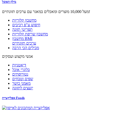
מילון האוכל
מעל 10,000 מוצרים ומאכלים במאגר עם ערכים תזונתיים!
מחשבון קלוריות
חיפוש ע"פ רכיבים
תפריטי תזונה
מחשבון שריפת קלוריות
מחשבון BMI
ערכים תזונתיים
מכילים הכי הרבה
אנשי מקצוע ועסקים
דיאטניות
בלוגרי אוכל
נטורופתים
שפים וטבחים
מאמני כושר
יועצים לתזונה
אפליקציית Foods