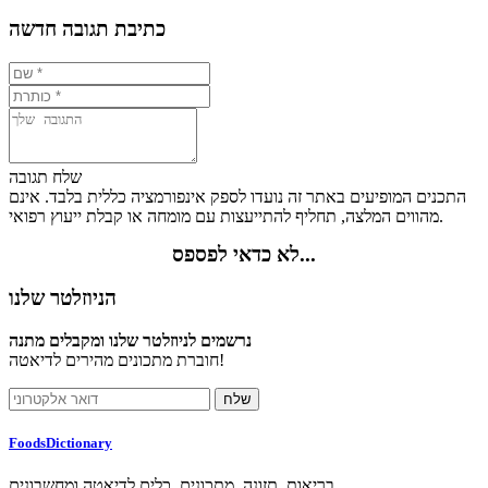
כתיבת תגובה חדשה
שלח תגובה
התכנים המופיעים באתר זה נועדו לספק אינפורמציה כללית בלבד. אינם
מהווים המלצה, תחליף להתייעצות עם מומחה או קבלת ייעוץ רפואי.
לא כדאי לפספס...
הניוזלטר שלנו
נרשמים לניוזלטר שלנו ומקבלים מתנה
חוברת מתכונים מהירים לדיאטה!
FoodsDictionary
בריאות, תזונה, מתכונים, כלים לדיאטה ומחשבונים