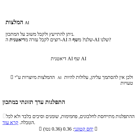
המלצות
AI
ניתן להתייעץ ולקבל משוב על המתכון.
ה-AI שלנו?
ה-AI שלנו? מ
שף
רוצים לקבל עזרה מ
דיאטנית
שף AI
דיאטנית AI
ולכן אין להסתמך עליהן, עלולות להיות
ההמלצות מיוצרות ע"י

AI
טעויות
התפלגות ערך תזונתי במתכון
התפלגות ערך תזונתי במתכון

ההתפלגות מתייחסת לחלבונים, פחמימות, שומנים וסיבים בלבד ולא לכל
סיבים
.
הטבלה.
קרא עוד
פחמימות
חלבונים
שומנים
תזונתיים

: 0.36 (0.36 נטו)
יחס קטוגני

0%
26.7%
10.3%
63%