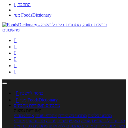
התחבר

מנוי FoodsDictionary






כניסה לחשבון

מנוי FoodsDictionary

מתכונים
קטגוריות מתכונים
קטגוריות נפוצות
מתכוני סלטים
מתכוני פשטידות
מתכוני עוגות
אוכל צמחוני
מתכונים לטבעוניים
אפייה
מוקפץ
עוגיות
פסטה
מתכוני עוף
מתכוני
בשר
מתכוני ילדים
מרקים
מתכונים ללא גלוטן
מתכונים לסוכרתיים