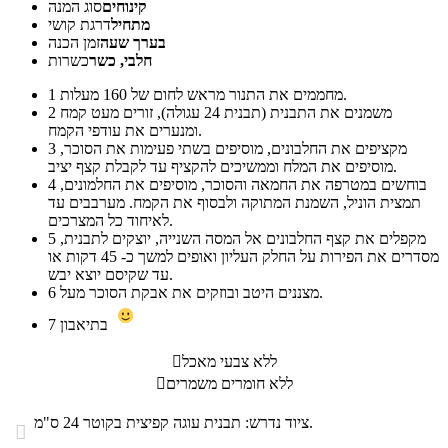
קינוחים
סוג המנה
מתחיל
דרגת קושי
בערך שעה
זמן הכנה
חלבי, כשר
כשרות
מחממים את התנור מראש לחום של 160 מעלות.
1
משמנים את התבנית (תבנית 24 עגולה), זורים מעט קמח
2
ומנערים את עודפי הקמח.
מקציפים את החלבונים, מוסיפים בשתי פעימות את הסוכר,
3
מוסיפים את המלח וממשיכים להקציף עד לקבלת קצף יציב.
בוחשים במטרפה את החמאה והסוכר, מוסיפים את החלמונים,
4
תמצית הוניל, השמנת המתוקה ולבסוף את הקמח. מערבבים עד
לאיחוד כל המצרכים.
מקפלים את קצף החלבונים אל המסה השנייה, יוצקים לתבנית,
5
מסדרים את הפירות על החלק העליון ואופים למשך כ- 45 דקות או
עד שקיסם יוצא יבש.
מצננים היטב ובוזקים את אבקת הסוכר מעל.
6
בתיאבון
7
ללא צבעי מאכל

ללא חומרים משמרים

ציוד נדרש: תבנית עוגה קפיצית בקוטר 24 ס"מ.
