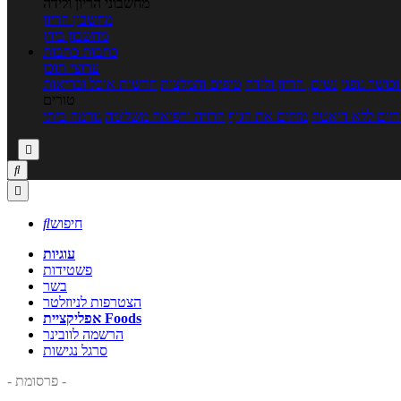
מחשבוני הריון ולידה
מחשבון הריון
מחשבון ביוץ
כתבות
כתבות
ערוצי תוכן
כושר גופני
נשים, הריון ולידה
טיפים והמלצות
חדשות אוכל ובריאות
טורים
זים ללא דיאטה
מזיזים את הגוף
הרזיה ורפואה משלימה
גורמה ביתי



חיפוש

עוגיות
פשטידות
בשר
הצטרפות לניוזלטר
אפליקציית Foods
הרשמה לוובינר
סרגל נגישות
- פרסומת -