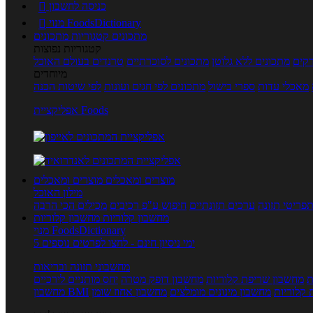
כניסה לחשבון

מנוי FoodsDictionary

מתכונים
קטגוריות מתכונים
קטגוריות נפוצות
קים
מתכונים ללא גלוטן
מתכונים לסוכרתיים
טרנדים בעולם האוכל
מיוחדים
מאכלי עדות
ספרי בישול
מתכונים לפי חגים ועונות
לפי שיטות הכנה
אפליקציית Foods
מוצרים ומאכלים
מוצרים ומאכלים
מילון האוכל
פריטי תזונה
ערכים תזונתיים
חיפוש ע"פ רכיבים
מכילים הכי הרבה
מחשבון קלוריות
מחשבון קלוריות
מנוי FoodsDictionary
5 ימי ניסיון חינם - לחצו לפרטים נוספים
מחשבוני תזונה ובריאות
ת
מחשבון שריפת קלוריות
מחשבון דופק מטרה
יחס מותניים לירכיים
 קלוריות
מחשבון מינונים מומלצים
מחשבון אחוז שומן
מחשבון BMI