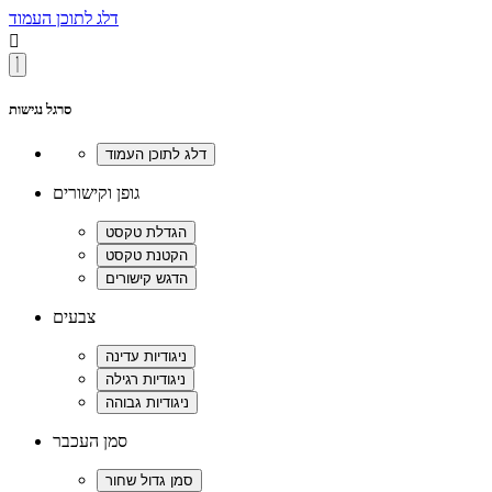
דלג לתוכן העמוד

סרגל נגישות
גופן וקישורים
צבעים
סמן העכבר