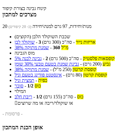
קינוח גבינה בצורת קיפוד
מצרכים למתכון
20 מנות/יחידות, 97 גרם למנה\יחידה
(כ- 20 קיפודים)
שכבת השוקולד הלבן (הקוצים)
אריזות נייר
-
סה"כ
(300 גרם)
3
-
שוקולד לבן
מ"ל
360
-
שמנת מתוקה 38%
מוס הגבינה
קופסאות פלסטיק
-
סה"כ
(500 גרם)
2
-
גבינה לבנה 5%
גביע
(200 גרם)
-
גבינת שמנת בטעם טבעי 30% שומן
קופסת קרטון
(250 מ"ל)
-
שמנת מתוקה 38%
קופסת קרטון
(80 גרם)
-
אינסטנט פודינג בטעם וניל
כפית
-
תמצית וניל
כוס
1/2
-
סוכר
המילוי
כוס
-
סה"כ
(155 גרם)
1/2
-
ריבת חלב
או שוקולד/ריבה או מה שרוצים

- פרסומת -
אופן הכנת המתכון