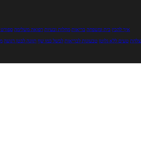
איך להכין
בית ומשפחה
בריאות
מחלות ובעיות
רפואה משלימה
ספורט ו
צלחת
טעים ללא גלוטן
טבעונות לבריאות
לבשל כמו שף
תזונה לבטן רגועה
מר