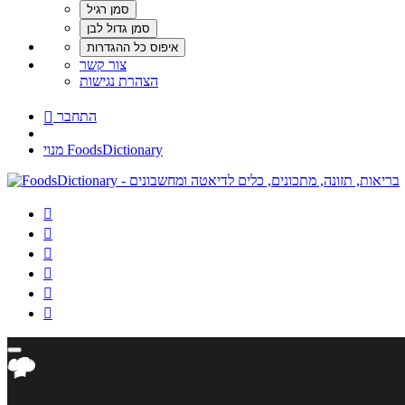
צור קשר
הצהרת נגישות
התחבר

מנוי FoodsDictionary





