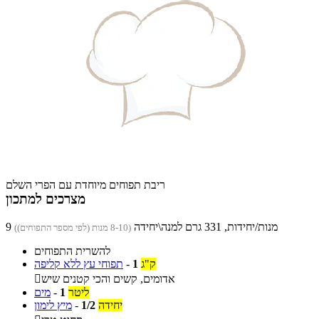
ריבת תפוחים מיוחדת עם הפרי השלם
מצרכים למתכון
9 מנות/יחידות, 331 גרם למנה\יחידה
(8-10 מנות (לפי מספר התפוחים))
להשרית התפוחים
ק"ג
1
-
תפוחי עץ ללא קליפה
אדומים, קשים והכי קטנים שיש

ליטר
1
-
מים
יחידה
1/2
-
מיץ לימון