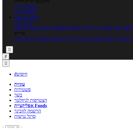
מחשבוני הריון ולידה
מחשבון הריון
מחשבון ביוץ
כתבות
כתבות
ערוצי תוכן
כושר גופני
נשים, הריון ולידה
טיפים והמלצות
חדשות אוכל ובריאות
טורים
זים ללא דיאטה
מזיזים את הגוף
הרזיה ורפואה משלימה
גורמה ביתי



חיפוש

עוגיות
פשטידות
בשר
הצטרפות לניוזלטר
אפליקציית Foods
הרשמה לוובינר
סרגל נגישות
- פרסומת -