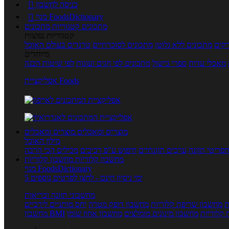
כניסה לחשבון

מנוי FoodsDictionary

מתכונים
קטגוריות מתכונים
קטגוריות נפוצות
קים
מתכונים ללא גלוטן
מתכונים לסוכרתיים
טרנדים בעולם האוכל
מיוחדים
מאכלי עדות
ספרי בישול
מתכונים לפי חגים ועונות
לפי שיטות הכנה
אפליקציית Foods
מוצרים ומאכלים
מוצרים ומאכלים
מילון האוכל
פריטי תזונה
ערכים תזונתיים
חיפוש ע"פ רכיבים
מכילים הכי הרבה
מחשבון קלוריות
מחשבון קלוריות
מנוי FoodsDictionary
5 ימי ניסיון חינם - לחצו לפרטים נוספים
מחשבוני תזונה ובריאות
ת
מחשבון שריפת קלוריות
מחשבון דופק מטרה
יחס מותניים לירכיים
 קלוריות
מחשבון מינונים מומלצים
מחשבון אחוז שומן
מחשבון BMI