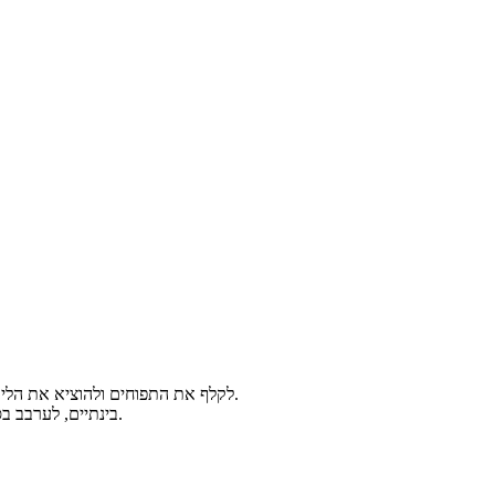
לקלף את התפוחים ולהוציא את הליבה בעדינות. להשרות את התפוחים כ- 5 דקות במים ומיץ הלימון כדי שלא ישחירו (שהתפוחים לא יישארו בחוץ אפילו לרגע, אחרת הם ישחירו).
בינתיים, לערבב בסיר את המים, הסוכר, סוכר הוניל והמיץ מהלימון השלם. לסדר את התפוחים על הסוכר ולהביא לרתיחה על להבה נמוכה עד שהסוכר יימס לאט.