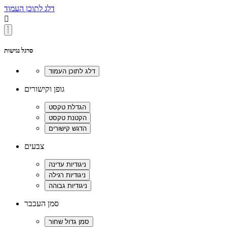
דלג לתוכן העמוד

סרגל נגישות
גופן וקישורים
צבעים
סמן העכבר