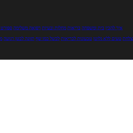
איך להכין
בית ומשפחה
בריאות
מחלות ובעיות
רפואה משלימה
ספורט ו
צלחת
טעים ללא גלוטן
טבעונות לבריאות
לבשל כמו שף
תזונה לבטן רגועה
מר