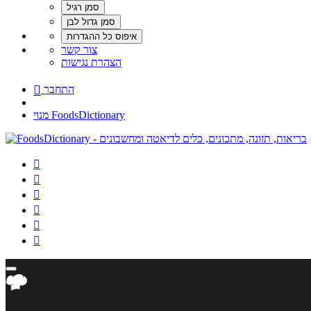
צור קשר
הצהרת נגישות
התחבר

מנוי FoodsDictionary





