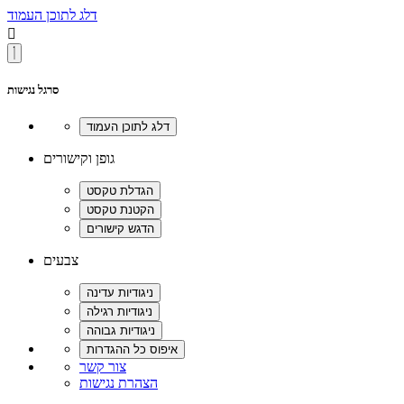
דלג לתוכן העמוד

סרגל נגישות
גופן וקישורים
צבעים
צור קשר
הצהרת נגישות