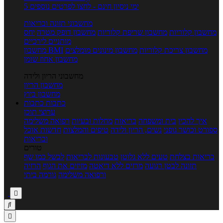
5 ימי ניסיון חינם - לחצו לפרטים נוספים
מחשבוני תזונה ובריאות
מחשבון קלוריות
מחשבון שריפת קלוריות
מחשבון דופק מטרה
יחס
מותניים לירכיים
מחשבון צריכת קלוריות
מחשבון מינונים מומלצים
מחשבון BMI
מחשבון אחוז שומן
מחשבוני הריון ולידה
מחשבון הריון
מחשבון ביוץ
כתבות
כתבות
ערוצי תוכן
איך להכין
בית ומשפחה
בריאות
מחלות ובעיות
רפואה משלימה
ספורט וכושר גופני
נשים, הריון ולידה
טיפים והמלצות
חדשות אוכל
ובריאות
טורים
בריאות בצלחת
טעים ללא גלוטן
טבעונות לבריאות
לבשל כמו שף
תזונה לבטן רגועה
מרזים ללא דיאטה
מזיזים את הגוף
הרזיה
ורפואה משלימה
גורמה ביתי


