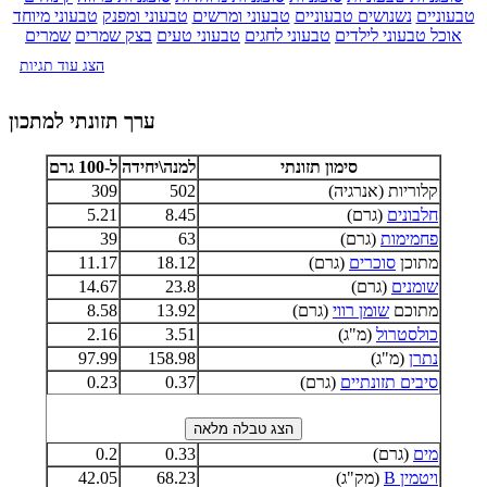
טבעוניים
נשנושים טבעוניים
טבעוני ומרשים
טבעוני ומפנק
טבעוני מיוחד
אוכל טבעוני לילדים
טבעוני לחגים
טבעוני טעים
בצק שמרים
שמרים
הצג עוד תגיות
ערך תזונתי למתכון
סימון תזונתי
למנה\יחידה
ל-100 גרם
קלוריות (אנרגיה)
502
309
חלבונים
(גרם)
8.45
5.21
פחמימות
(גרם)
63
39
מתוכן
סוכרים
(גרם)
18.12
11.17
שומנים
(גרם)
23.8
14.67
מתוכם
שומן רווי
(גרם)
13.92
8.58
כולסטרול
(מ"ג)
3.51
2.16
נתרן
(מ"ג)
158.98
97.99
סיבים תזונתיים
(גרם)
0.37
0.23
מים
(גרם)
0.33
0.2
ויטמין B
(מק"ג)
68.23
42.05