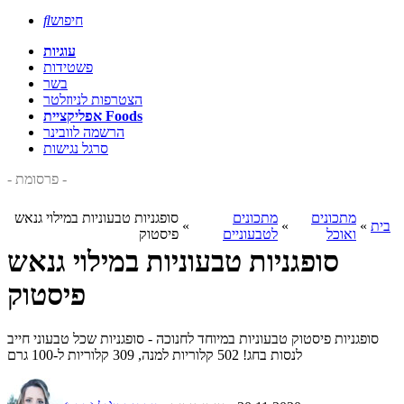
חיפוש

עוגיות
פשטידות
בשר
הצטרפות לניוזלטר
אפליקציית Foods
הרשמה לוובינר
סרגל נגישות
- פרסומת -
מתכונים
מתכונים
סופגניות טבעוניות במילוי גנאש
בית
»
»
»
ואוכל
לטבעוניים
פיסטוק
סופגניות טבעוניות במילוי גנאש
פיסטוק
סופגניות פיסטוק טבעוניות במיוחד לחנוכה - סופגניות שכל טבעוני חייב
לנסות בחג! 502 קלוריות למנה, 309 קלוריות ל-100 גרם