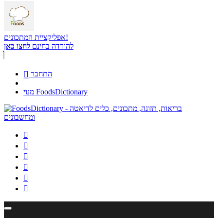
אפליקציית המתכונים!
להורדה בחינם
לחצו כאן
התחבר

מנוי FoodsDictionary





