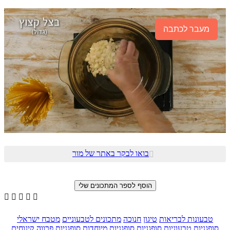
מעבר לכתבה
בואו לבקר באתר של מור






טבעונות לבריאות
טיגון
חנוכה
מתכונים לטבעוניים
מטבח ישראלי
סופגניות טבעוניות
סופגניות
סופגניות מיוחדות
סופגניות פרווה
קינוחים