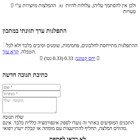
ולכן אין להסתמך עליהן, עלולות להיות
ההמלצות מיוצרות ע"י

AI
טעויות
התפלגות ערך תזונתי במתכון
התפלגות ערך תזונתי במתכון

ההתפלגות מתייחסת לחלבונים, פחמימות, שומנים וסיבים בלבד ולא לכל
סיבים
.
הטבלה.
קרא עוד
פחמימות
חלבונים
שומנים
תזונתיים

: 0.33 (0.33 נטו)
יחס קטוגני

0.4%
24.8%
8.8%
66%
כתיבת תגובה חדשה
שלח תגובה
התכנים המופיעים באתר זה נועדו לספק אינפורמציה כללית בלבד. אינם
מהווים המלצה, תחליף להתייעצות עם מומחה או קבלת ייעוץ רפואי.
לא כדאי לפספס...