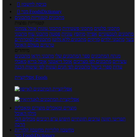
כניסה לחשבון

מנוי FoodsDictionary

מתכונים
קטגוריות מתכונים
קטגוריות נפוצות
מתכוני סלטים
מתכוני פשטידות
מתכוני עוגות
אוכל צמחוני
מתכונים לטבעוניים
אפייה
מוקפץ
עוגיות
פסטה
מתכוני עוף
מתכוני
בשר
מתכוני ילדים
מרקים
מתכונים ללא גלוטן
מתכונים לסוכרתיים
טרנדים בעולם האוכל
מיוחדים
מנתח המתכונים
ספר המתכונים שלי
מתכוני וידאו
מתכונים
עשירים
מתכונים לפי מצרכים
אוכל דיאטטי
אוכל בריא
מאכלי
עדות
ספרי בישול
מתכונים לפי חגים ועונות
לפי שיטות הכנה
אפליקציית Foods
מוצרים ומאכלים
מוצרים ומאכלים
מילון האוכל
תפריטי תזונה
ערכים תזונתיים
חיפוש ע"פ רכיבים
מכילים הכי
הרבה
מחשבון קלוריות
מחשבון קלוריות
מנוי FoodsDictionary