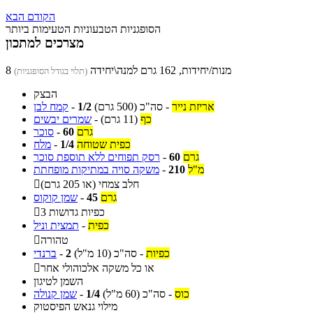
הקודם
הבא
הסופגניות הטבעוניות הטעימות ביותר
מצרכים למתכון
8 מנות/יחידות, 162 גרם למנה\יחידה
(תלוי בגודל הסופגניות)
הבצק
אריזת נייר
-
סה"כ
(500 גרם)
1/2
-
קמח לבן
כף
(11 גרם)
-
שמרים יבשים
גרם
60
-
סוכר
כפית שטוחה
1/4
-
מלח
גרם
60
-
רסק תפוחים ללא תוספת סוכר
מ"ל
210
-
משקה סויה במתיקות מופחתת
חלב צמחי (או 205 גרם)

גרם
45
-
שמן קוקוס
3 כפיות גדושות

כפית
-
תמצית וניל
טהורה

כפיות
-
סה"כ
(10 מ"ל)
2
-
ברנדי
או כל משקה אלכוהולי אחר

השמן לטיגון
כוס
-
סה"כ
(60 מ"ל)
1/4
-
שמן קנולה
מילוי גנאש הפיסטוק