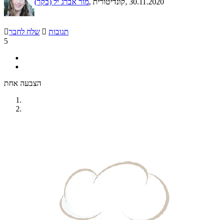
, 30.11.2020
, קונדיטורית
מור אברג`יל (בקר)
תגובות

שלח לחבר

5
הצבעה אחת