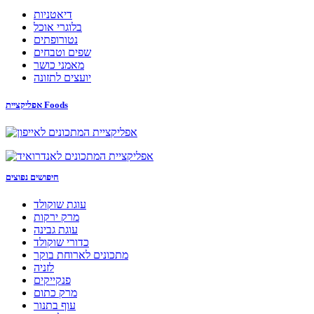
דיאטניות
בלוגרי אוכל
נטורופתים
שפים וטבחים
מאמני כושר
יועצים לתזונה
אפליקציית Foods
חיפושים נפוצים
עוגת שוקולד
מרק ירקות
עוגת גבינה
כדורי שוקולד
מתכונים לארוחת בוקר
לזניה
פנקייקים
מרק כתום
עוף בתנור