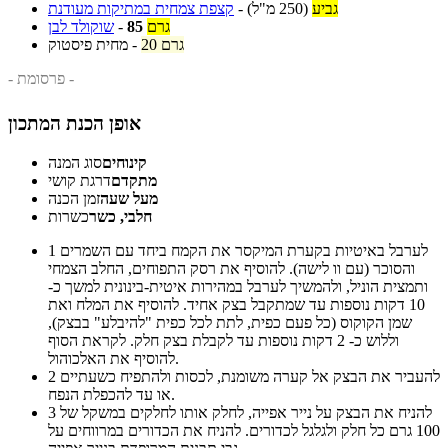
גביע
(250 מ"ל)
-
קצפת צמחית במתיקות מעודנת
גרם
85
-
שוקולד לבן
20 גרם
-
מחית פיסטוק
- פרסומת -
אופן הכנת המתכון
קינוחים
סוג המנה
מתקדם
דרגת קושי
מעל שעה
זמן הכנה
חלבי, כשר
כשרות
לערבל באיטיות בקערת המיקסר את הקמח ביחד עם השמרים
1
והסוכר (עם וו לישה). להוסיף את רסק התפוחים, החלב הצמחי
ותמצית הוניל, ולהמשיך לערבל במהירות איטית-בינונית למשך כ-
10 דקות נוספות עד שמתקבל בצק אחיד. להוסיף את המלח ואת
שמן הקוקוס (כל פעם כפית, לתת לכל כפית "להיבלע" בבצק),
וללוש כ- 2 דקות נוספות עד לקבלת בצק חלק. לקראת הסוף
להוסיף את האלכוהול.
להעביר את הבצק אל קערה משומנת, לכסות ולהתפיח כשעתיים
2
או עד להכפלת הנפח.
להניח את הבצק על נייר אפייה, לחלק אותו לחלקים במשקל של
3
100 גרם כל חלק ולגלגל לכדורים. להניח את הכדורים במרווחים על