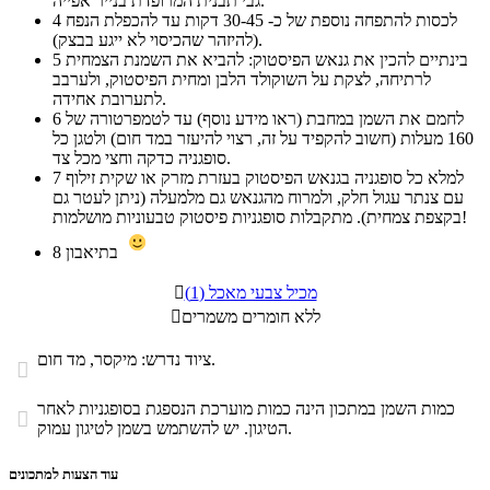
גבי תבנית המרופדת בנייר אפייה.
לכסות להתפחה נוספת של כ- 30-45 דקות עד להכפלת הנפח
4
(להיזהר שהכיסוי לא ייגע בבצק).
בינתיים להכין את גנאש הפיסטוק: להביא את השמנת הצמחית
5
לרתיחה, לצקת על השוקולד הלבן ומחית הפיסטוק, ולערבב
לתערובת אחידה.
לחמם את השמן במחבת (ראו מידע נוסף) עד לטמפרטורה של
6
160 מעלות (חשוב להקפיד על זה, רצוי להיעזר במד חום) ולטגן כל
סופגניה כדקה וחצי מכל צד.
למלא כל סופגניה בגנאש הפיסטוק בעזרת מזרק או שקית זילוף
7
עם צנתר עגול חלק, ולמרוח מהגנאש גם מלמעלה (ניתן לעטר גם
בקצפת צמחית). מתקבלות סופגניות פיסטוק טבעוניות מושלמות!
בתיאבון
8
מכיל צבעי מאכל (1)

ללא חומרים משמרים

ציוד נדרש: מיקסר, מד חום.

כמות השמן במתכון הינה כמות מוערכת הנספגת בסופגניות לאחר

הטיגון. יש להשתמש בשמן לטיגון עמוק.
עוד הצעות למתכונים