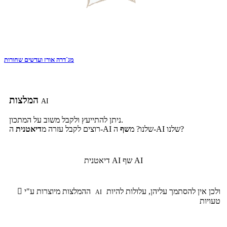
מג`דרה אורז ועדשים שחורות
המלצות
AI
ניתן להתייעץ ולקבל משוב על המתכון.
ה-AI שלנו?
ה-AI שלנו? מ
שף
רוצים לקבל עזרה מ
דיאטנית
שף AI
דיאטנית AI
ולכן אין להסתמך עליהן, עלולות להיות
ההמלצות מיוצרות ע"י

AI
טעויות