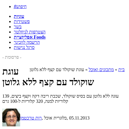
חיפוש

עוגיות
פשטידות
בשר
הצטרפות לניוזלטר
אפליקציית Foods
הרשמה לוובינר
סרגל נגישות
- פרסומת -
עוגת
בית
»
מתכונים ואוכל
»
עוגת שוקולד עם קצף ללא גלוטן
שוקולד עם קצף ללא גלוטן
עוגה ללא גלוטן עם בסיס שוקולד, שכבת ריבה דקה וקצף ביצים, 139
קלוריות למנה, 320 קלוריות ל-100 גרם
, 05.11.2013
, בלוגרית אוכל
רות טרכטמן