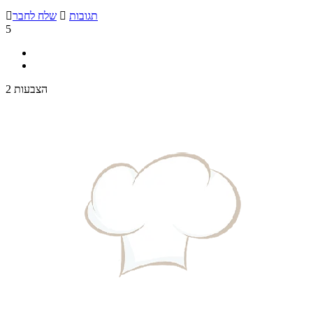
תגובות

שלח לחבר

5
2 הצבעות