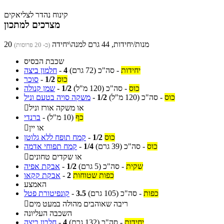
קינוח נהדר לצליאקים
מצרכים למתכון
20 מנות/יחידות, 44 גרם למנה\יחידה
(כ- 20 פרוסות)
שכבת הבסיס
יחידות
-
סה"כ
(72 גרם)
4
-
חלמון ביצה
כוס
1/2
-
סוכר
כוס
-
סה"כ
(120 מ"ל)
1/2
-
שמן קנולה
כוס
-
סה"כ
(120 מ"ל)
1/2
-
משקה סויה בטעם וניל
או משקה אורז וניל

כף
(10 מ"ל)
-
ברנדי
או יין

כוס
1/2
-
קמח תופח ללא גלוטן
כוס
-
סה"כ
(39 גרם)
1/4
-
קמח תפוחי אדמה
או שקדים טחונים

שקית
-
סה"כ
(5 גרם)
1/2
-
אבקת אפיה
כפות שטוחות
2
-
אבקת קקאו
האמצע
כפות
-
סה"כ
(105 גרם)
3.5
-
קונפיטורת פטל
ריבה שאוהבים מהולה במעט מים

השכבה העליונה
יחידות
-
סה"כ
(132 גרם)
4
-
חלבון ביצה