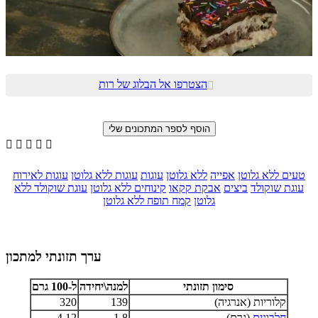
הצטרפו אל הבלוג של רות






טעים ללא גלוטן
אפייה
ללא גלוטן
עוגות
עוגות ללא גלוטן
עוגות לאירוח
עוגת שוקולד
ביצים
אבקת קקאו
קינוחים ללא גלוטן
עוגת שוקולד ללא
גלוטן
קמח תופח ללא גלוטן
ערך תזונתי למתכון
סימון תזונתי
למנה\יחידה
ל-100 גרם
קלוריות (אנרגיה)
139
320
חלבונים
(גרם)
1.8
4.12