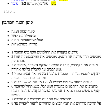
כוס
-
סה"כ
(90 גרם)
1/2
-
סוכר
- פרסומת -
אופן הכנת המתכון
קינוחים
סוג המנה
מתחיל
דרגת קושי
מעל חצי שעה
זמן הכנה
פרווה, כשר
כשרות
טורפים בקערה את החלמונים וחצי כוס הסוכר.
1
מוסיפים תוך טריפה את השמן. מוסיפים את החלב/משקה אורז
2
וברנדי/יין.
מנפים את הקמחים, אבקת הקקאו ואבקת האפייה, מוסיפים
3
ומערבבים עד לקבלת בלילה אחידה.
יוצקים לתבנית נייר חד פעמית מלבנית בינונית או תבנית בגודל
4
דומה מרופדת בנייר אפייה.
אופים בתנור שחומם מראש ל- 175 מעלות כ- 5-7 דקות.
5
מקציפים את החלבונים בקערת המערבל. כשמתחיל להיווצר
6
קצף מוסיפים בהדרגה את חצי כוס הסוכר ומקציפים לקצף תפוח
וגמיש.
מוציאים את התבנית ומורחים את הריבה.
7
על הריבה מורחים את קצף הביצים ומחזירים לתנור לאפייה עד
8