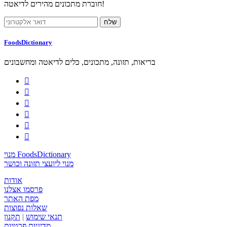
חוברת מתכונים מהירים לדיאטה!
FoodsDictionary
בריאות, תזונה, מתכונים, כלים לדיאטה ומחשבונים






מנוי FoodsDictionary
מנוי ליועצי תזונה וכושר
אודות
פרסמו אצלנו
מפת האתר
שאלות נפוצות
תנאי שימוש
|
תקנון
מדיניות פרטיות