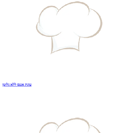
עוגת אננס ללא גלוטן