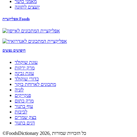
מאמני כושר
יועצים לתזונה
אפליקציית Foods
חיפושים נפוצים
עוגת שוקולד
מרק ירקות
עוגת גבינה
כדורי שוקולד
מתכונים לארוחת בוקר
לזניה
פנקייקים
מרק כתום
עוף בתנור
לביבות
בצק שמרים
דגים בתנור
©FoodsDictionary 2026, כל הזכויות שמורות