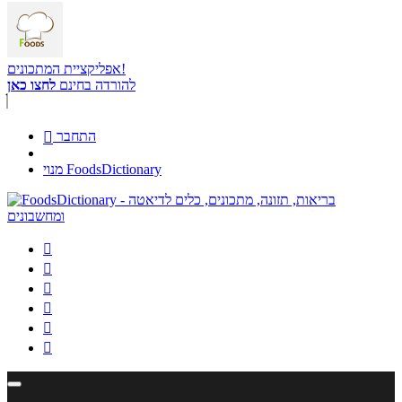
אפליקציית המתכונים!
להורדה בחינם
לחצו כאן
התחבר

מנוי FoodsDictionary





