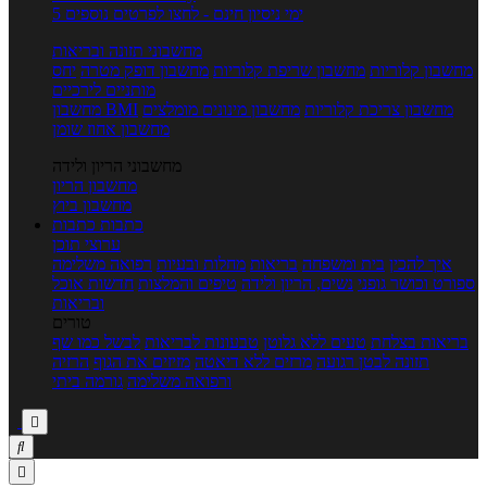
5 ימי ניסיון חינם - לחצו לפרטים נוספים
מחשבוני תזונה ובריאות
מחשבון קלוריות
מחשבון שריפת קלוריות
מחשבון דופק מטרה
יחס
מותניים לירכיים
מחשבון צריכת קלוריות
מחשבון מינונים מומלצים
מחשבון BMI
מחשבון אחוז שומן
מחשבוני הריון ולידה
מחשבון הריון
מחשבון ביוץ
כתבות
כתבות
ערוצי תוכן
איך להכין
בית ומשפחה
בריאות
מחלות ובעיות
רפואה משלימה
ספורט וכושר גופני
נשים, הריון ולידה
טיפים והמלצות
חדשות אוכל
ובריאות
טורים
בריאות בצלחת
טעים ללא גלוטן
טבעונות לבריאות
לבשל כמו שף
תזונה לבטן רגועה
מרזים ללא דיאטה
מזיזים את הגוף
הרזיה
ורפואה משלימה
גורמה ביתי


