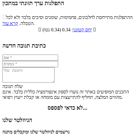
התפלגות ערך תזונתי במתכון
התפלגות ערך תזונתי במתכון

ההתפלגות מתייחסת לחלבונים, פחמימות, שומנים וסיבים בלבד ולא לכל
סיבים
.
הטבלה.
קרא עוד
פחמימות
חלבונים
שומנים
תזונתיים

: 0.34 (0.34 נטו)
יחס קטוגני

0.6%
25.1%
6.8%
67.5%
כתיבת תגובה חדשה
שלח תגובה
התכנים המופיעים באתר זה נועדו לספק אינפורמציה כללית בלבד. אינם
מהווים המלצה, תחליף להתייעצות עם מומחה או קבלת ייעוץ רפואי.
לא כדאי לפספס...
הניוזלטר שלנו
נרשמים לניוזלטר שלנו ומקבלים מתנה