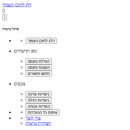
דלג לתוכן העמוד

סרגל נגישות
גופן וקישורים
צבעים
צור קשר
הצהרת נגישות