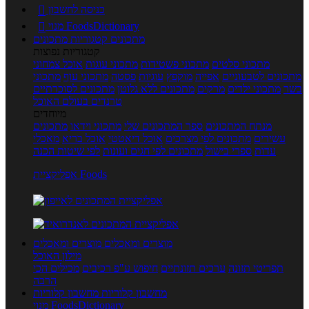
כניסה לחשבון

מנוי FoodsDictionary

מתכונים
קטגוריות מתכונים
קטגוריות נפוצות
מתכוני סלטים
מתכוני פשטידות
מתכוני עוגות
אוכל צמחוני
מתכונים לטבעוניים
אפייה
מוקפץ
עוגיות
פסטה
מתכוני עוף
מתכוני
בשר
מתכוני ילדים
מרקים
מתכונים ללא גלוטן
מתכונים לסוכרתיים
טרנדים בעולם האוכל
מיוחדים
מנתח המתכונים
ספר המתכונים שלי
מתכוני וידאו
מתכונים
עשירים
מתכונים לפי מצרכים
אוכל דיאטטי
אוכל בריא
מאכלי
עדות
ספרי בישול
מתכונים לפי חגים ועונות
לפי שיטות הכנה
אפליקציית Foods
מוצרים ומאכלים
מוצרים ומאכלים
מילון האוכל
תפריטי תזונה
ערכים תזונתיים
חיפוש ע"פ רכיבים
מכילים הכי
הרבה
מחשבון קלוריות
מחשבון קלוריות
מנוי FoodsDictionary