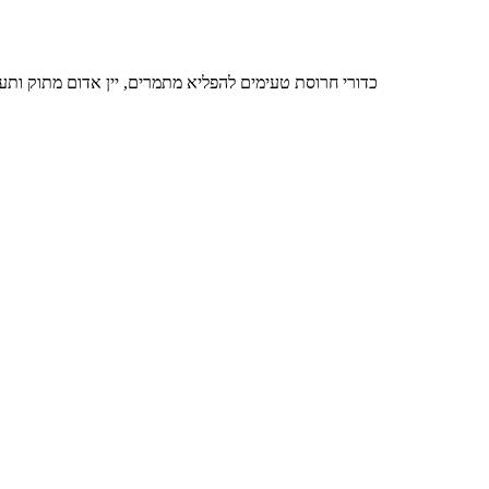
כדורי חרוסת טעימים להפליא מתמרים, יין אדום מתוק ותערובת אגוזים ושקדים, 2,956 קלוריות ל