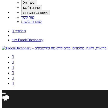
צור קשר
הצהרת נגישות
התחבר

מנוי FoodsDictionary





