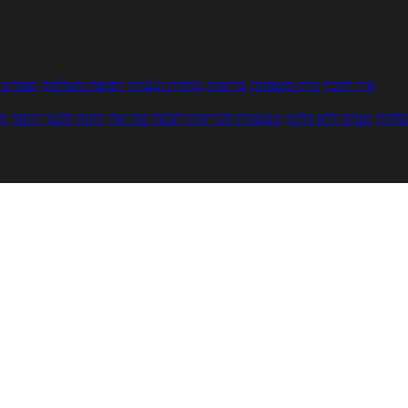
איך להכין
בית ומשפחה
בריאות
מחלות ובעיות
רפואה משלימה
ספורט ו
צלחת
טעים ללא גלוטן
טבעונות לבריאות
לבשל כמו שף
תזונה לבטן רגועה
מר