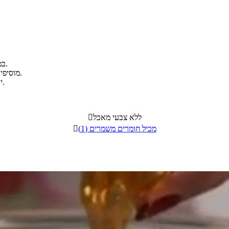
במעבד מזון גורסים את כל הפיצוחים (לא דק מדי) ומוסיפים לתמרים.
מוסיפים את היין האדום וממשיכים לערבב עד לקבלת עיסה רכה ואחידה.
יוצרים כדורי חרוסת ומעבירים למקרר (אפשר להכין לפני ולהקפיא).
ללא צבעי מאכל

מכיל חומרים משמרים (1)
