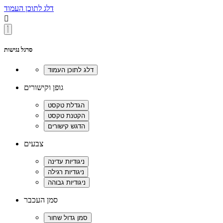
דלג לתוכן העמוד

סרגל נגישות
גופן וקישורים
צבעים
סמן העכבר