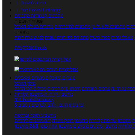
כניסה לחשבון

מנוי FoodsDictionary

מתכונים
קטגוריות מתכונים
קטגוריות נפוצות
קים
מתכונים ללא גלוטן
מתכונים לסוכרתיים
טרנדים בעולם האוכל
מיוחדים
מאכלי עדות
ספרי בישול
מתכונים לפי חגים ועונות
לפי שיטות הכנה
אפליקציית Foods
מוצרים ומאכלים
מוצרים ומאכלים
מילון האוכל
פריטי תזונה
ערכים תזונתיים
חיפוש ע"פ רכיבים
מכילים הכי הרבה
מחשבון קלוריות
מחשבון קלוריות
מנוי FoodsDictionary
5 ימי ניסיון חינם - לחצו לפרטים נוספים
מחשבוני תזונה ובריאות
ת
מחשבון שריפת קלוריות
מחשבון דופק מטרה
יחס מותניים לירכיים
 קלוריות
מחשבון מינונים מומלצים
מחשבון אחוז שומן
מחשבון BMI