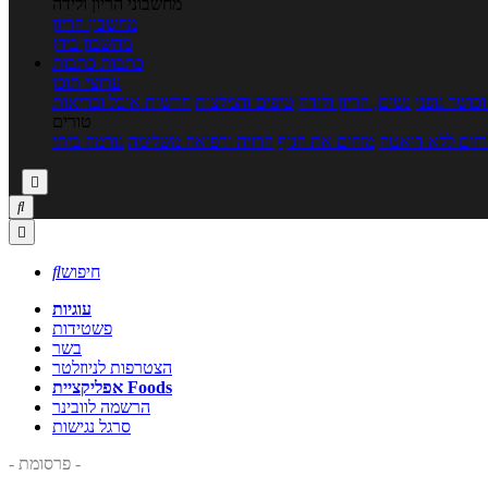
מחשבוני הריון ולידה
מחשבון הריון
מחשבון ביוץ
כתבות
כתבות
ערוצי תוכן
כושר גופני
נשים, הריון ולידה
טיפים והמלצות
חדשות אוכל ובריאות
טורים
זים ללא דיאטה
מזיזים את הגוף
הרזיה ורפואה משלימה
גורמה ביתי



חיפוש

עוגיות
פשטידות
בשר
הצטרפות לניוזלטר
אפליקציית Foods
הרשמה לוובינר
סרגל נגישות
- פרסומת -