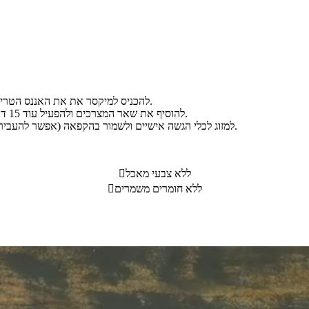
להכניס למיקסר את את האננס הטרי ואת קוביות האננס מקופסת השימורים, ולהפעיל במשך כחצי דקה.
להוסיף את שאר המצרכים ולהפעיל עוד 15 דקות לפחות עד שהתערובת מסמיכה, מתבהרת ומכפילה את עצמה.
למזוג לכלי הגשה אישיים ולשמור בהקפאה (אפשר להעביר חלק ממוס האננס אל תוך האננס המרוקן). ניתן לקשט כיד הדמיון.
ללא צבעי מאכל

ללא חומרים משמרים
