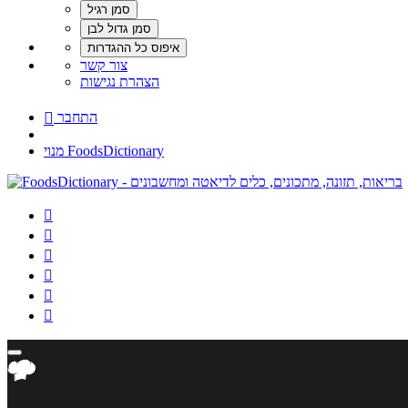
צור קשר
הצהרת נגישות
התחבר

מנוי FoodsDictionary





