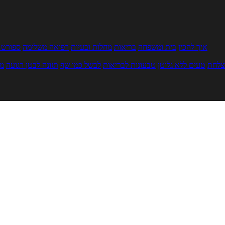
איך להכין
בית ומשפחה
בריאות
מחלות ובעיות
רפואה משלימה
ספורט ו
צלחת
טעים ללא גלוטן
טבעונות לבריאות
לבשל כמו שף
תזונה לבטן רגועה
מר