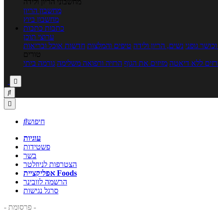
מחשבוני הריון ולידה
מחשבון הריון
מחשבון ביוץ
כתבות
כתבות
ערוצי תוכן
כושר גופני
נשים, הריון ולידה
טיפים והמלצות
חדשות אוכל ובריאות
טורים
זים ללא דיאטה
מזיזים את הגוף
הרזיה ורפואה משלימה
גורמה ביתי



חיפוש

עוגיות
פשטידות
בשר
הצטרפות לניוזלטר
אפליקציית Foods
הרשמה לוובינר
סרגל נגישות
- פרסומת -