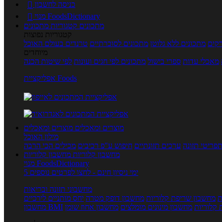
כניסה לחשבון

מנוי FoodsDictionary

מתכונים
קטגוריות מתכונים
קטגוריות נפוצות
קים
מתכונים ללא גלוטן
מתכונים לסוכרתיים
טרנדים בעולם האוכל
מיוחדים
מאכלי עדות
ספרי בישול
מתכונים לפי חגים ועונות
לפי שיטות הכנה
אפליקציית Foods
מוצרים ומאכלים
מוצרים ומאכלים
מילון האוכל
פריטי תזונה
ערכים תזונתיים
חיפוש ע"פ רכיבים
מכילים הכי הרבה
מחשבון קלוריות
מחשבון קלוריות
מנוי FoodsDictionary
5 ימי ניסיון חינם - לחצו לפרטים נוספים
מחשבוני תזונה ובריאות
ת
מחשבון שריפת קלוריות
מחשבון דופק מטרה
יחס מותניים לירכיים
 קלוריות
מחשבון מינונים מומלצים
מחשבון אחוז שומן
מחשבון BMI