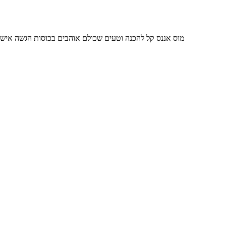
מוס אננס קל להכנה וטעים שכולם אוהבים בכוסות הגשה אישיות או בתוך פרי האננס המרוק