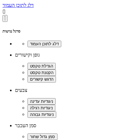
דלג לתוכן העמוד

סרגל נגישות
גופן וקישורים
צבעים
סמן העכבר