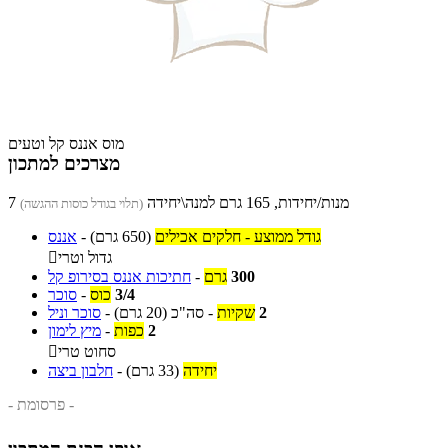
מוס אננס קל וטעים
מצרכים למתכון
7 מנות/יחידות, 165 גרם למנה\יחידה
(תלוי בגודל כוסות ההגשה)
גודל ממוצע - חלקים אכילים
(650 גרם)
-
אננס
גדול וטרי

300
גרם
-
חתיכות אננס בסירופ קל
3/4
כוס
-
סוכר
2
שקיות
-
סה"כ
(20 גרם)
-
סוכר וניל
2
כפות
-
מיץ לימון
סחוט טרי

יחידה
(33 גרם)
-
חלבון ביצה
- פרסומת -