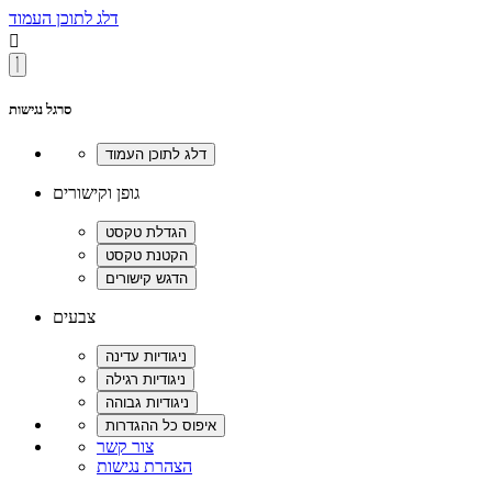
דלג לתוכן העמוד

סרגל נגישות
גופן וקישורים
צבעים
צור קשר
הצהרת נגישות