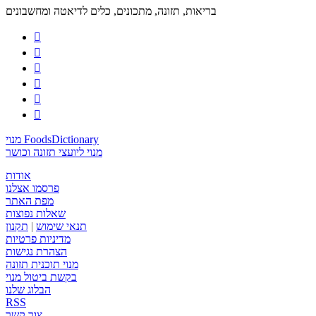
בריאות, תזונה, מתכונים, כלים לדיאטה ומחשבונים






מנוי FoodsDictionary
מנוי ליועצי תזונה וכושר
אודות
פרסמו אצלנו
מפת האתר
שאלות נפוצות
תנאי שימוש
|
תקנון
מדיניות פרטיות
הצהרת נגישות
מנוי תוכנית תזונה
בקשת ביטול מנוי
הבלוג שלנו
RSS
צור קשר