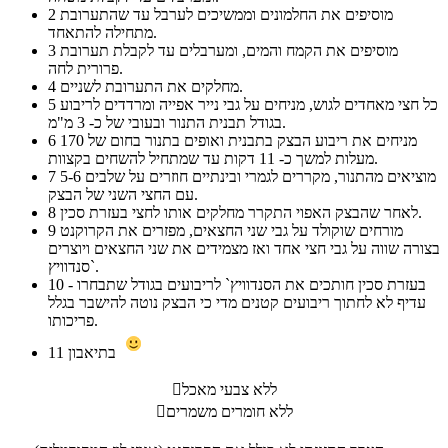
מוסיפים את החלמונים וממשיכים לערבל עד שהתערובת
2
מתחילה להתאחד.
מוסיפים את הקמח והמים, ומערבלים עד לקבלת תערובת
3
פרורית לחה.
מחלקים את התערובת לשניים.
4
כל חצי מאחדים לגוש, מניחים על גבי נייר אפייה ומרדדים לריבוע
5
בגודל תבנית התנור ובעובי של כ- 3 מ"מ.
מניחים את ריבוע הבצק בתבנית ואופים בתנור בחום של 170
6
מעלות למשך כ- 11 דקות עד שמתחיל להשחים בקצוות.
מוציאים מהתנור, מקררים לגמרי ובינתיים חוזרים על שלבים 5-6
7
עם החצי השני של הבצק.
לאחר שהבצק האפוי התקרר מחלקים אותו לחצי בעזרת סכין.
8
מורחים שוקולד על גבי שני החצאים, מפזרים את הקרוקנט
9
בצורה שווה על גבי חצי אחד ואז מצמידים את שני החצאים ויוצרים
סנדוויץ`.
בעזרת סכין חותכים את הסנדוויץ` לריבועים בגודל שתבחרו -
10
עדיף לא לחתוך ריבועים קטנים מדי כי הבצק נוטה להישבר בגלל
פריכותו.
בתיאבון
11
ללא צבעי מאכל

ללא חומרים משמרים
