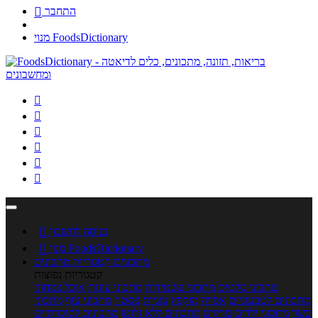
התחבר

מנוי FoodsDictionary






כניסה לחשבון

מנוי FoodsDictionary

מתכונים
קטגוריות מתכונים
קטגוריות נפוצות
מתכוני סלטים
מתכוני פשטידות
מתכוני עוגות
אוכל צמחוני
מתכונים לטבעוניים
אפייה
מוקפץ
עוגיות
פסטה
מתכוני עוף
מתכוני
בשר
מתכוני ילדים
מרקים
מתכונים ללא גלוטן
מתכונים לסוכרתיים