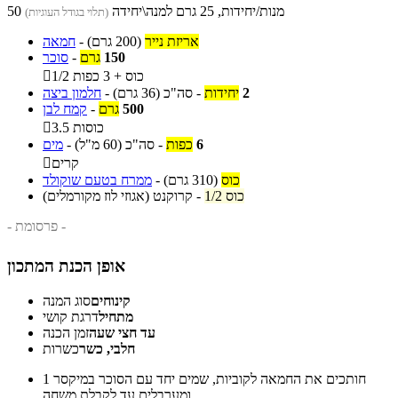
50 מנות/יחידות, 25 גרם למנה\יחידה
(תלוי בגודל העוגיות)
אריזת נייר
(200 גרם)
-
חמאה
150
גרם
-
סוכר
1/2 כוס + 3 כפות

2
יחידות
-
סה"כ
(36 גרם)
-
חלמון ביצה
500
גרם
-
קמח לבן
3.5 כוסות

6
כפות
-
סה"כ
(60 מ"ל)
-
מים
קרים

כוס
(310 גרם)
-
ממרח בטעם שוקולד
1/2 כוס
-
קרוקנט (אגוזי לוז מקורמלים)
- פרסומת -
אופן הכנת המתכון
קינוחים
סוג המנה
מתחיל
דרגת קושי
עד חצי שעה
זמן הכנה
חלבי, כשר
כשרות
חותכים את החמאה לקוביות, שמים יחד עם הסוכר במיקסר
1
ומערבלים עד לקבלת משחה.