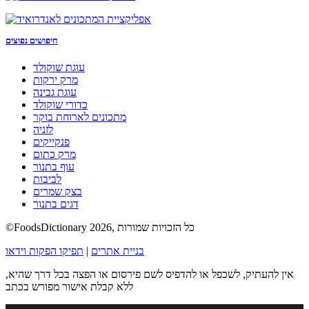
חיפושים נפוצים
עוגת שוקולד
מרק ירקות
עוגת גבינה
כדורי שוקולד
מתכונים לארוחת בוקר
לזניה
פנקייקים
מרק כתום
עוף בתנור
לביבות
בצק שמרים
דגים בתנור
©FoodsDictionary 2026, כל הזכויות שמורות
בניית אתרים
|
תפיקו הפקות וידאו
אין להעתיק, לשכפל או להדפיס לשם פירסום או הפצה בכל דרך שהיא,
ללא קבלת אישור מפורש בכתב