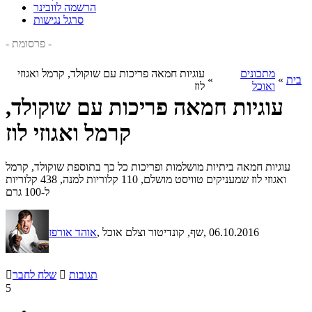
הרשמה לוובינר
סרגל נגישות
- פרסומת -
מתכונים
עוגיות חמאה פריכות עם שוקולד, קרמל ואגוזי
בית
»
»
ואוכל
לוז
עוגיות חמאה פריכות עם שוקולד,
קרמל ואגוזי לוז
עוגיות חמאה ביתיות מושלמות ופריכות כל כך בתוספת שוקולד, קרמל
ואגוזי לוז שמעניקים טוויסט מושלם, 110 קלוריות למנה, 438 קלוריות
ל-100 גרם
, 06.10.2016
, שף, קונדיטור וצלם אוכל
אוהד אורפז
תגובות

שלח לחבר

5