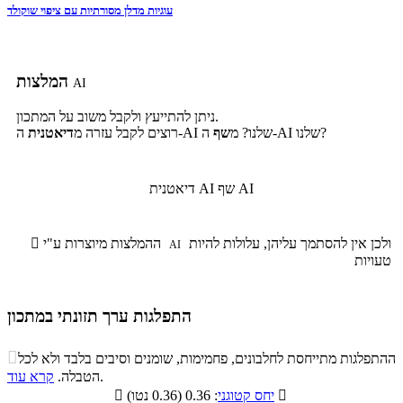
עוגיות מדלן מסורתיות עם ציפוי שוקולד
המלצות
AI
ניתן להתייעץ ולקבל משוב על המתכון.
ה-AI שלנו?
ה-AI שלנו? מ
שף
רוצים לקבל עזרה מ
דיאטנית
שף AI
דיאטנית AI
ולכן אין להסתמך עליהן, עלולות להיות
ההמלצות מיוצרות ע"י

AI
טעויות
התפלגות ערך תזונתי במתכון
התפלגות ערך תזונתי במתכון

ההתפלגות מתייחסת לחלבונים, פחמימות, שומנים וסיבים בלבד ולא לכל
סיבים
.
הטבלה.
קרא עוד
פחמימות
חלבונים
שומנים
תזונתיים

: 0.36 (0.36 נטו)
יחס קטוגני
