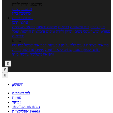
מחשבוני הריון ולידה
מחשבון הריון
מחשבון ביוץ
כתבות
כתבות
ערוצי תוכן
איך להכין
בית ומשפחה
בריאות
מחלות ובעיות
רפואה משלימה
ספורט וכושר גופני
נשים, הריון ולידה
טיפים והמלצות
חדשות אוכל
ובריאות
טורים
בריאות בצלחת
טעים ללא גלוטן
טבעונות לבריאות
לבשל כמו שף
תזונה לבטן רגועה
מרזים ללא דיאטה
מזיזים את הגוף
הרזיה
ורפואה משלימה
גורמה ביתי



חיפוש

לפי מצרכים
עוגיות
בוקר?
הצטרפות לניוזלטר
אפליקציית Foods