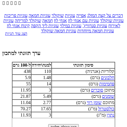





דברים על קצה המזלג
אפייה
עוגיות
שוקולד
עוגיות חמאה
עוגיות פריכות
עוגיות שוקולד
עוגיות עם אגוזי לוז
אגוזי לוז
חמאה
שוקולד למריחה
עוגיות
לאירוח
עוגיות סנדוויץ`
עוגיות במילוי
עוגיות ליד הקפה
קינוח אגוזי לוז
עוגיות חמאה מיוחדות
עוגיות חמאה שוקולד
הצג עוד תגיות
ערך תזונתי למתכון
סימון תזונתי
למנה\יחידה
ל-100 גרם
קלוריות (אנרגיה)
110
438
חלבונים
(גרם)
1.48
5.9
פחמימות
(גרם)
14
55
מתוכן
סוכרים
(גרם)
3
11.95
שומנים
(גרם)
5.49
21.87
מתוכם
שומן רווי
(גרם)
2.77
11.04
כולסטרול
(מ"ג)
17.65
70.27
נתרן
(מ"ג)
3
11.93