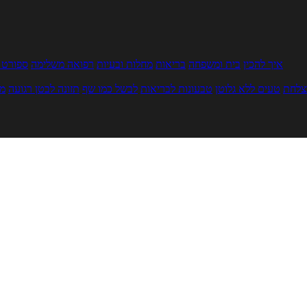
איך להכין
בית ומשפחה
בריאות
מחלות ובעיות
רפואה משלימה
ספורט ו
צלחת
טעים ללא גלוטן
טבעונות לבריאות
לבשל כמו שף
תזונה לבטן רגועה
מר