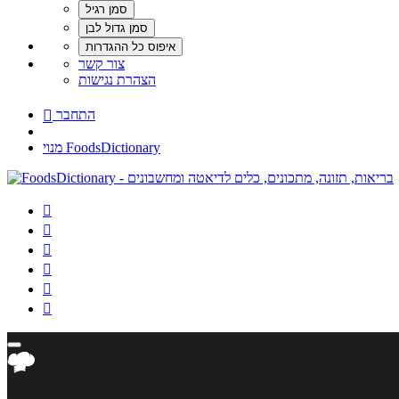
צור קשר
הצהרת נגישות
התחבר

מנוי FoodsDictionary





