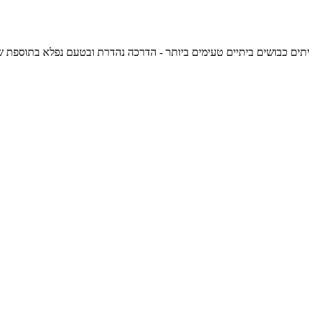
ם טעימים ביותר - הדרכה נהדרת ובטעם נפלא בתוספת שום, שאטה ופרוסות לימון, 92 קלוריות לכ