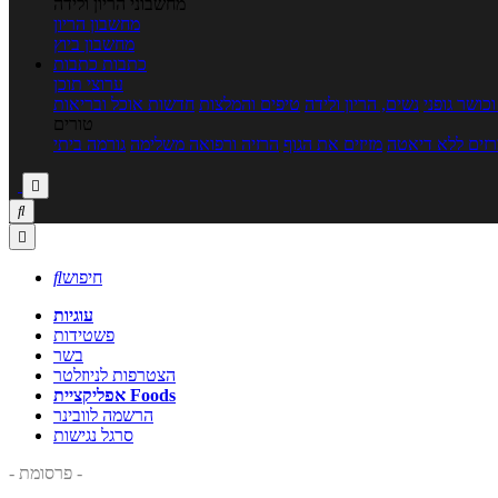
מחשבוני הריון ולידה
מחשבון הריון
מחשבון ביוץ
כתבות
כתבות
ערוצי תוכן
כושר גופני
נשים, הריון ולידה
טיפים והמלצות
חדשות אוכל ובריאות
טורים
זים ללא דיאטה
מזיזים את הגוף
הרזיה ורפואה משלימה
גורמה ביתי



חיפוש

עוגיות
פשטידות
בשר
הצטרפות לניוזלטר
אפליקציית Foods
הרשמה לוובינר
סרגל נגישות
- פרסומת -