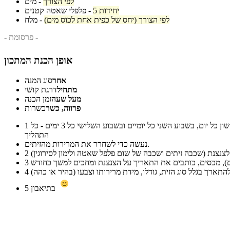
לפי הצורך
-
מים
5 יחידות
-
פלפלי שאטה קטנים
לפי הצורך (יחס של כפית אחת לכוס מים)
-
מלח
- פרסומת -
אופן הכנת המתכון
אחר
סוג המנה
מתחיל
דרגת קושי
מעל שעה
זמן הכנה
פרווה, כשר
כשרות
מכניסים לצנצנת מתאימה את הזיתים הירוקים, ממלאים במים שיכסו את הזיתים, סוגרים ומשאירים על השיש למנוחה. מחליפים את המים בשבוע הראשון כל יום, בשבוע השני כל יומיים ובשבוע השלישי כל 3 ימים - כל
1
התהליך
נעשה כדי לשחרר את המרירות מהזיתים.
2
3
4
בתיאבון
5