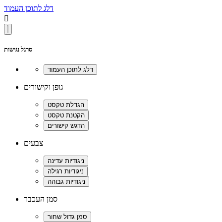
דלג לתוכן העמוד

סרגל נגישות
גופן וקישורים
צבעים
סמן העכבר