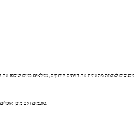
טועמים ואם מוכן אוכלים בכיף, ואם לא משאירים עוד כמה ימים לכבישה ארוכה יותר. התהליך עשוי להתארך בגלל סוג הזית, גודלו, מידת מרירותו וצבעו (בהיר או כהה).