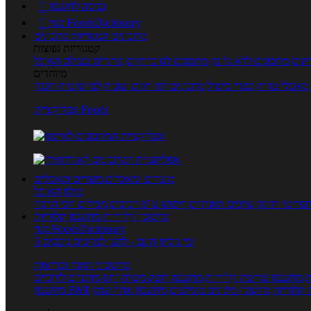
כניסה לחשבון

מנוי FoodsDictionary

מתכונים
קטגוריות מתכונים
קטגוריות נפוצות
קים
מתכונים ללא גלוטן
מתכונים לסוכרתיים
טרנדים בעולם האוכל
מיוחדים
מאכלי עדות
ספרי בישול
מתכונים לפי חגים ועונות
לפי שיטות הכנה
אפליקציית Foods
מוצרים ומאכלים
מוצרים ומאכלים
מילון האוכל
פריטי תזונה
ערכים תזונתיים
חיפוש ע"פ רכיבים
מכילים הכי הרבה
מחשבון קלוריות
מחשבון קלוריות
מנוי FoodsDictionary
5 ימי ניסיון חינם - לחצו לפרטים נוספים
מחשבוני תזונה ובריאות
ת
מחשבון שריפת קלוריות
מחשבון דופק מטרה
יחס מותניים לירכיים
 קלוריות
מחשבון מינונים מומלצים
מחשבון אחוז שומן
מחשבון BMI