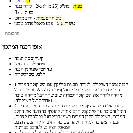
כף
-
חלב
כפות
-
סה"כ
(25 מ"ל)
2½
-
ליקר בננה
2-3 כפות

כוס חד פעמית
-
חלב מרוכז
5-6 טיפות
-
צבע מאכל צהוב טבעי
- פרסומת -
אופן הכנת המתכון
קינוחים
סוג המנה
מתחיל
דרגת קושי
עד חצי שעה
זמן הכנה
חלבי, כשר
כשרות
הכנת ציפוי השוקולד: למרוח תבנית סיליקון עם השוקולד המריר
1
המומס ביחד עם השמן במיקרוגל (מריחה ב- 2-3 פעמים, בכל
מריחה לקרר את השוקולד ולמרוח שוב שתתקבל מריחה טובה
ואחידה של השוקולד).
הכנת הגלידה: להקציף את השמנת המתוקה עם החלב, פודינג
2
הוניל והסוכר עד שיתקבל קרם אחיד. להוסיף בהדרגה את החלב
המרוכז, השוקולד הלבן המומס בשמן במיקרוגל בפולסים קצרים,
הבננה המעוכה למחית חלקה עם כף החלב, ליקר הבננה וצבע
המאכל הצהוב, ולערבב בעדינות.
לצקת לתבנית הסיליקון ולהקפיא למשך לילה.
3