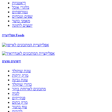
דיאטניות
בלוגרי אוכל
נטורופתים
שפים וטבחים
מאמני כושר
יועצים לתזונה
אפליקציית Foods
חיפושים נפוצים
עוגת שוקולד
מרק ירקות
עוגת גבינה
כדורי שוקולד
מתכונים לארוחת בוקר
לזניה
פנקייקים
מרק כתום
עוף בתנור
לביבות