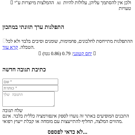
ולכן אין להסתמך עליהן, עלולות להיות
ההמלצות מיוצרות ע"י

AI
טעויות
התפלגות ערך תזונתי במתכון
התפלגות ערך תזונתי במתכון

ההתפלגות מתייחסת לחלבונים, פחמימות, שומנים וסיבים בלבד ולא לכל
סיבים
.
הטבלה.
קרא עוד
פחמימות
חלבונים
שומנים
תזונתיים

: 0.79 (0.86 נטו)
יחס קטוגני

4.8%
41.9%
5.6%
47.7%
כתיבת תגובה חדשה
שלח תגובה
התכנים המופיעים באתר זה נועדו לספק אינפורמציה כללית בלבד. אינם
מהווים המלצה, תחליף להתייעצות עם מומחה או קבלת ייעוץ רפואי.
לא כדאי לפספס...