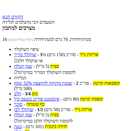
הקודם
הבא
הטעמים הכי מושלמים לגלידה
מצרכים למתכון
16 מנות/יחידות, 70 גרם למנה\יחידה
(תלוי בגודל המנה)
ציפוי השוקולד
אריזות נייר
-
סה"כ
(150 גרם)
1½
-
שוקולד מריר
או שוקולד חלב

כפית
(5 מ"ל)
-
שמן קנולה
להמסת השוקולד המריר במיקרוגל

הגלידה
קופסאות קרטון
-
סה"כ
2
-
שמנת מתוקה להקצפה 32% שומן
(500 מ"ל)
כוס
3/4
-
חלב
קופסת קרטון
(80 גרם)
-
אינסטנט פודינג בטעם וניל
כף שטוחה
-
סוכר
אריזת נייר
-
סה"כ
(50 גרם)
1/2
-
שוקולד לבן
כפית
(5 מ"ל)
-
שמן קנולה
להמסת השוקולד הלבן במיקרוגל

יחידה בינונית
(101 גרם)
-
בננה