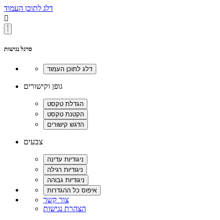
דלג לתוכן העמוד

סרגל נגישות
גופן וקישורים
צבעים
צור קשר
הצהרת נגישות