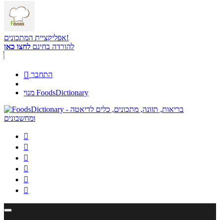
אפליקציית המתכונים!
להורדה בחינם
לחצו כאן
התחבר

מנוי FoodsDictionary





