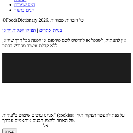
בצק שמרים
דגים בתנור
©FoodsDictionary 2026, כל הזכויות שמורות
בניית אתרים
|
תפיקו הפקות וידאו
אין להעתיק, לשכפל או להדפיס לשם פירסום או הפצה בכל דרך שהיא,
ללא קבלת אישור מפורש בכתב
אנחנו עושים שימוש ב"עוגיות" (cookies) על מנת לאפשר תפקוד תקין
של האתר ולהציג תכנים מותאמים עבורך.
.
אל
מדיניות הגנת הפרטיות
סגירה