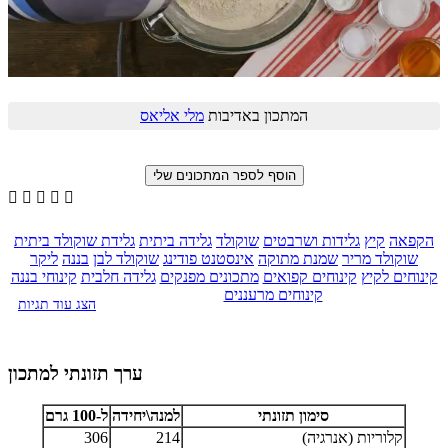
המתכון באדיבות
מלי אליאס





הקפאה
קיץ
גלידות ושרבטים
שוקולד
גלידה ביתית
גלידת שוקולד ביתית
שוקולד מריר
שמנת מתוקה
אינסטנט פודינג
שוקולד לבן
בננה
ליקר
קינוחים לקיץ
קינוחים קפואים
מתכונים מפנקים
גלידה חלבית
קינוחי בננה
קינוחים מרעננים
הצג עוד תגיות
ערך תזונתי למתכון
סימון תזונתי
למנה\יחידה
ל-100 גרם
קלוריות (אנרגיה)
214
306