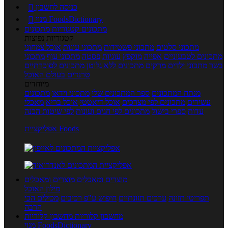
כניסה לחשבון

מנוי FoodsDictionary

מתכונים
קטגוריות מתכונים
קטגוריות נפוצות
מתכוני סלטים
מתכוני פשטידות
מתכוני עוגות
אוכל צמחוני
מתכונים לטבעוניים
אפייה
מוקפץ
עוגיות
פסטה
מתכוני עוף
מתכוני
בשר
מתכוני ילדים
מרקים
מתכונים ללא גלוטן
מתכונים לסוכרתיים
טרנדים בעולם האוכל
מיוחדים
מנתח המתכונים
ספר המתכונים שלי
מתכוני וידאו
מתכונים
עשירים
מתכונים לפי מצרכים
אוכל דיאטטי
אוכל בריא
מאכלי
עדות
ספרי בישול
מתכונים לפי חגים ועונות
לפי שיטות הכנה
אפליקציית Foods
מוצרים ומאכלים
מוצרים ומאכלים
מילון האוכל
תפריטי תזונה
ערכים תזונתיים
חיפוש ע"פ רכיבים
מכילים הכי
הרבה
מחשבון קלוריות
מחשבון קלוריות
מנוי FoodsDictionary