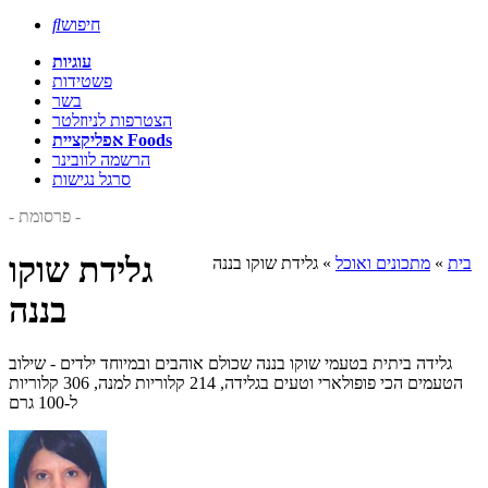
חיפוש

עוגיות
פשטידות
בשר
הצטרפות לניוזלטר
אפליקציית Foods
הרשמה לוובינר
סרגל נגישות
- פרסומת -
גלידת שוקו
בית
»
מתכונים ואוכל
»
גלידת שוקו בננה
בננה
גלידה ביתית בטעמי שוקו בננה שכולם אוהבים ובמיוחד ילדים - שילוב
הטעמים הכי פופולארי וטעים בגלידה, 214 קלוריות למנה, 306 קלוריות
ל-100 גרם