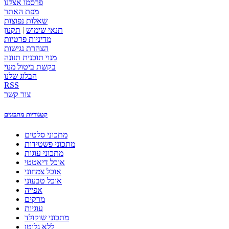
פרסמו אצלנו
מפת האתר
שאלות נפוצות
תנאי שימוש
|
תקנון
מדיניות פרטיות
הצהרת נגישות
מנוי תוכנית תזונה
בקשת ביטול מנוי
הבלוג שלנו
RSS
צור קשר
קטגוריות מתכונים
מתכוני סלטים
מתכוני פשטידות
מתכוני עוגות
אוכל דיאטטי
אוכל צמחוני
אוכל טבעוני
אפייה
מרקים
עוגיות
מתכוני שוקולד
ללא גלוטן