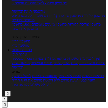
5 ימי ניסיון חינם - לחצו לפרטים נוספים
מחשבוני תזונה ובריאות
מחשבון קלוריות
מחשבון שריפת קלוריות
מחשבון דופק מטרה
יחס
מותניים לירכיים
מחשבון צריכת קלוריות
מחשבון מינונים מומלצים
מחשבון BMI
מחשבון אחוז שומן
מחשבוני הריון ולידה
מחשבון הריון
מחשבון ביוץ
כתבות
כתבות
ערוצי תוכן
איך להכין
בית ומשפחה
בריאות
מחלות ובעיות
רפואה משלימה
ספורט וכושר גופני
נשים, הריון ולידה
טיפים והמלצות
חדשות אוכל
ובריאות
טורים
בריאות בצלחת
טעים ללא גלוטן
טבעונות לבריאות
לבשל כמו שף
תזונה לבטן רגועה
מרזים ללא דיאטה
מזיזים את הגוף
הרזיה
ורפואה משלימה
גורמה ביתי


