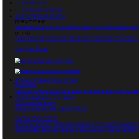
כניסה לחשבון

מנוי FoodsDictionary

מתכונים
קטגוריות מתכונים
קטגוריות נפוצות
קים
מתכונים ללא גלוטן
מתכונים לסוכרתיים
טרנדים בעולם האוכל
מיוחדים
מאכלי עדות
ספרי בישול
מתכונים לפי חגים ועונות
לפי שיטות הכנה
אפליקציית Foods
מוצרים ומאכלים
מוצרים ומאכלים
מילון האוכל
פריטי תזונה
ערכים תזונתיים
חיפוש ע"פ רכיבים
מכילים הכי הרבה
מחשבון קלוריות
מחשבון קלוריות
מנוי FoodsDictionary
5 ימי ניסיון חינם - לחצו לפרטים נוספים
מחשבוני תזונה ובריאות
ת
מחשבון שריפת קלוריות
מחשבון דופק מטרה
יחס מותניים לירכיים
 קלוריות
מחשבון מינונים מומלצים
מחשבון אחוז שומן
מחשבון BMI