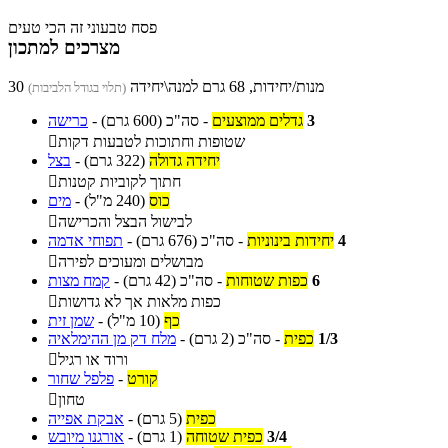
פסח טבעוני זה הכי טעים
מצרכים למתכון
30 מנות/יחידות, 68 גרם למנה\יחידה
(תלוי בגודל הלביבות)
3
גדלים ממוצעים
-
סה"כ
(600 גרם)
-
כרישה
שטופות וחתוכות לטבעות דקות

יחידה גדולה
(322 גרם)
-
בצל
חתוך לקוביות קטנות

כוס
(240 מ"ל)
-
מים
לבישול הבצל והכרישה

4
יחידות בינוניות
-
סה"כ
(676 גרם)
-
תפוחי אדמה
מבושלים ומעוכים לפירה

6
כפות שטוחות
-
סה"כ
(42 גרם)
-
קמח מצות
כפות מלאות אך לא גדושות

כף
(10 מ"ל)
-
שמן זית
1/3
כפית
-
סה"כ
(2 גרם)
-
מלח דק מן ההימלאיה
ורוד או רגיל

קורט
-
פלפל שחור
טחון

כפית
(5 גרם)
-
אבקת אפייה
3/4
כפית שטוחה
(1 גרם)
-
אורגנו מיובש