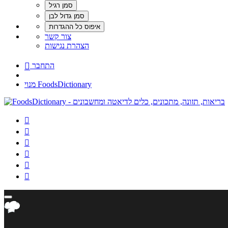
צור קשר
הצהרת נגישות
התחבר

מנוי FoodsDictionary





