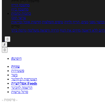
מחשבוני הריון ולידה
מחשבון הריון
מחשבון ביוץ
כתבות
כתבות
ערוצי תוכן
כושר גופני
נשים, הריון ולידה
טיפים והמלצות
חדשות אוכל ובריאות
טורים
זים ללא דיאטה
מזיזים את הגוף
הרזיה ורפואה משלימה
גורמה ביתי



חיפוש

עוגיות
פשטידות
בשר
הצטרפות לניוזלטר
אפליקציית Foods
הרשמה לוובינר
סרגל נגישות
- פרסומת -