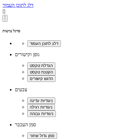
דלג לתוכן העמוד

סרגל נגישות
גופן וקישורים
צבעים
סמן העכבר