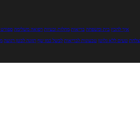
איך להכין
בית ומשפחה
בריאות
מחלות ובעיות
רפואה משלימה
ספורט ו
צלחת
טעים ללא גלוטן
טבעונות לבריאות
לבשל כמו שף
תזונה לבטן רגועה
מר