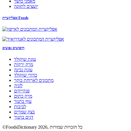
מאמני כושר
יועצים לתזונה
אפליקציית Foods
חיפושים נפוצים
עוגת שוקולד
מרק ירקות
עוגת גבינה
כדורי שוקולד
מתכונים לארוחת בוקר
לזניה
פנקייקים
מרק כתום
עוף בתנור
לביבות
בצק שמרים
דגים בתנור
©FoodsDictionary 2026, כל הזכויות שמורות