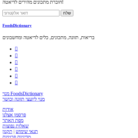
חוברת מתכונים מהירים לדיאטה!
FoodsDictionary
בריאות, תזונה, מתכונים, כלים לדיאטה ומחשבונים






מנוי FoodsDictionary
מנוי ליועצי תזונה וכושר
אודות
פרסמו אצלנו
מפת האתר
שאלות נפוצות
תנאי שימוש
|
תקנון
מדיניות פרטיות