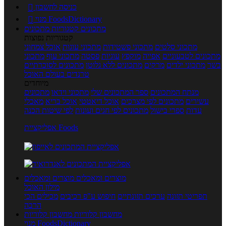
כניסה לחשבון

מנוי FoodsDictionary

מתכונים
קטגוריות מתכונים
קטגוריות נפוצות
מתכוני סלטים
מתכוני פשטידות
מתכוני עוגות
אוכל צמחוני
מתכונים לטבעוניים
אפייה
מוקפץ
עוגיות
פסטה
מתכוני עוף
מתכוני
בשר
מתכוני ילדים
מרקים
מתכונים ללא גלוטן
מתכונים לסוכרתיים
טרנדים בעולם האוכל
מיוחדים
מנתח המתכונים
ספר המתכונים שלי
מתכוני וידאו
מתכונים
עשירים
מתכונים לפי מצרכים
אוכל דיאטטי
אוכל בריא
מאכלי
עדות
ספרי בישול
מתכונים לפי חגים ועונות
לפי שיטות הכנה
אפליקציית Foods
מוצרים ומאכלים
מוצרים ומאכלים
מילון האוכל
תפריטי תזונה
ערכים תזונתיים
חיפוש ע"פ רכיבים
מכילים הכי
הרבה
מחשבון קלוריות
מחשבון קלוריות
מנוי FoodsDictionary