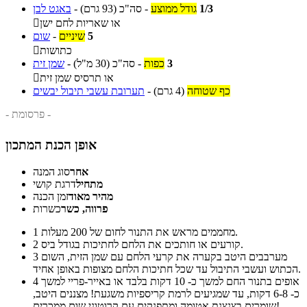
1/3
גודל ממוצע
-
סה"כ
(93 גרם)
-
באגט לבן
או שאריות לחם ישן

5
שיניים
-
שום
כתושות

3
כפות
-
סה"כ
(30 מ"ל)
-
שמן זית
או תרסיס שמן זית

כף שטוחה
(4 גרם)
-
תערובת עשבי תיבול יבשים
- פרסומת -
אופן הכנת המתכון
אחר
סוג המנה
מתחיל
דרגת קושי
מהיר מאוד
זמן הכנה
פרווה, כשר
כשרות
מחממים מראש את התנור לחום של 200 מעלות.
1
קורעים או חותכים את הלחם לחתיכות בגודל ביס.
2
מערבבים היטב בקערה את קרעי הלחם עם שמן הזית, השום
3
הכתוש ועשבי התיבול עד שכל חתיכות הלחם מצופות באופן אחיד.
אופים בתנור החם למשך כ- 10 דקות בלבד או באייר-פריי למשך
4
כ- 6-8 דקות, עד שמגיעים לרמת קריספיות משגעת! מצננים היטב,
שומרים בצנצנת אטומה ומתפנקים עם קרוטוני שום ממכרים!