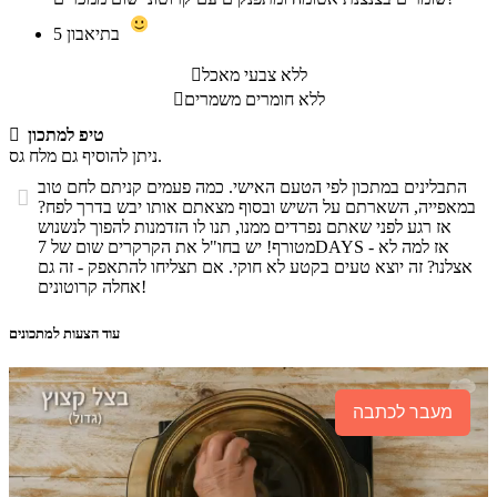
בתיאבון
5
ללא צבעי מאכל

ללא חומרים משמרים

טיפ למתכון

ניתן להוסיף גם מלח גס.
התבלינים במתכון לפי הטעם האישי. כמה פעמים קניתם לחם טוב

במאפייה, השארתם על השיש ובסוף מצאתם אותו יבש בדרך לפח?
אז רגע לפני שאתם נפרדים ממנו, תנו לו הזדמנות להפוך לנשנוש
מטורף! יש בחו"ל את הקרקרים שום של 7DAYS - אז למה לא
אצלנו? זה יוצא טעים בקטע לא חוקי. אם תצליחו להתאפק - זה גם
אחלה קרוטונים!
עוד הצעות למתכונים
מעבר לכתבה