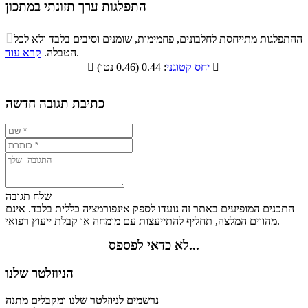
התפלגות ערך תזונתי במתכון
התפלגות ערך תזונתי במתכון

ההתפלגות מתייחסת לחלבונים, פחמימות, שומנים וסיבים בלבד ולא לכל
סיבים
.
הטבלה.
קרא עוד
פחמימות
חלבונים
שומנים
תזונתיים

: 0.44 (0.46 נטו)
יחס קטוגני

2.7%
29.6%
9.5%
58.2%
כתיבת תגובה חדשה
שלח תגובה
התכנים המופיעים באתר זה נועדו לספק אינפורמציה כללית בלבד. אינם
מהווים המלצה, תחליף להתייעצות עם מומחה או קבלת ייעוץ רפואי.
לא כדאי לפספס...
הניוזלטר שלנו
נרשמים לניוזלטר שלנו ומקבלים מתנה