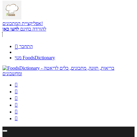
אפליקציית המתכונים!
להורדה בחינם
לחצו כאן
התחבר

מנוי FoodsDictionary





