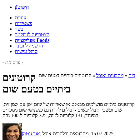
חיפוש

עוגיות
פשטידות
בשר
הצטרפות לניוזלטר
אפליקציית Foods
הרשמה לוובינר
סרגל נגישות
- פרסומת -
קרוטונים
בית
»
מתכונים ואוכל
»
קרוטונים ביתיים בטעם שום
ביתיים בטעם שום
קרוטונים ביתיים מושלמים מבאגט או שאריות של לחם ישן עם שמן זית,
שום ועשבי תיבול יבשים - יכולים להוות גם כנשנושי שום ממכרים
במיוחד, 131 קלוריות למנה, 325 קלוריות ל-100 גרם
, 15.07.2025
, מתכונאית ובלוגרית אוכל
אור גוטמן