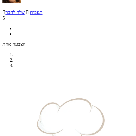
תגובות

שלח לחבר

5
הצבעה אחת