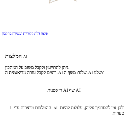
פיצה דלת קלוריות ועשירה בחלבון
המלצות
AI
ניתן להתייעץ ולקבל משוב על המתכון.
ה-AI שלנו?
ה-AI שלנו? מ
שף
רוצים לקבל עזרה מ
דיאטנית
שף AI
דיאטנית AI
ולכן אין להסתמך עליהן, עלולות להיות
ההמלצות מיוצרות ע"י

AI
טעויות