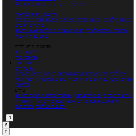
5 ימי ניסיון חינם - לחצו לפרטים נוספים
מחשבוני תזונה ובריאות
מחשבון קלוריות
מחשבון שריפת קלוריות
מחשבון דופק מטרה
יחס
מותניים לירכיים
מחשבון צריכת קלוריות
מחשבון מינונים מומלצים
מחשבון BMI
מחשבון אחוז שומן
מחשבוני הריון ולידה
מחשבון הריון
מחשבון ביוץ
כתבות
כתבות
ערוצי תוכן
איך להכין
בית ומשפחה
בריאות
מחלות ובעיות
רפואה משלימה
ספורט וכושר גופני
נשים, הריון ולידה
טיפים והמלצות
חדשות אוכל
ובריאות
טורים
בריאות בצלחת
טעים ללא גלוטן
טבעונות לבריאות
לבשל כמו שף
תזונה לבטן רגועה
מרזים ללא דיאטה
מזיזים את הגוף
הרזיה
ורפואה משלימה
גורמה ביתי


