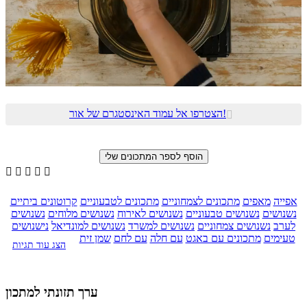
הצטרפו אל עמוד האינסטגרם של אור!






אפייה
מאפים
מתכונים לצמחוניים
מתכונים לטבעוניים
קרוטונים ביתיים
נשנושים
נשנושים טבעוניים
נשנושים לאירוח
נשנושים מלוחים
נשנושים
לערב
נשנושים צמחוניים
נשנושים למשרד
נשנושים למונדיאל
נישנושים
טעימים
מתכונים עם באגט
עם חלה
עם לחם
שמן זית
הצג עוד תגיות
ערך תזונתי למתכון