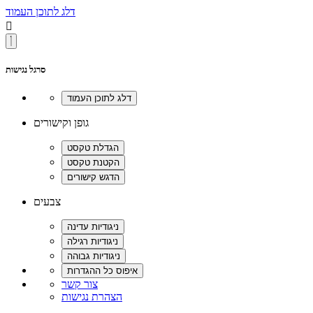
דלג לתוכן העמוד

סרגל נגישות
גופן וקישורים
צבעים
צור קשר
הצהרת נגישות