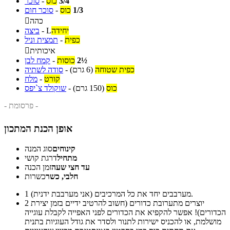
3/4
כוס
-
סוכר
1/3
כוס
-
סוכר חום
כהה

יחידה
L
-
ביצה
כפית
-
תמצית וניל
איכותית

2½
כוסות
-
קמח לבן
כפית שטוחה
(6 גרם)
-
סודה לשתיה
קורט
-
מלח
כוס
(150 גרם)
-
שוקולד צ`יפס
- פרסומת -
אופן הכנת המתכון
קינוחים
סוג המנה
מתחיל
דרגת קושי
עד חצי שעה
זמן הכנה
חלבי, כשר
כשרות
מערבבים יחד את כל המרכיבים (אני מערבבת ידנית).
1
יוצרים מתערובת כדורים (חשוב להרטיב ידיים בזמן יצירת
2
הכדורים)! אפשר להקפיא את הכדורים לפני האפייה לקבלת עוגייה
מושלמת, או להכניס ישירות לתנור ולסדר את גודל העוגיות בתנית