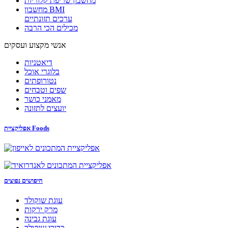
מחשבון שריפת קלוריות
מחשבון BMI
ערכים תזונתיים
מכילים הכי הרבה
אנשי מקצוע ועסקים
דיאטניות
בלוגרי אוכל
נטורופתים
שפים וטבחים
מאמני כושר
יועצים לתזונה
אפליקציית Foods
חיפושים נפוצים
עוגת שוקולד
מרק ירקות
עוגת גבינה
כדורי שוקולד