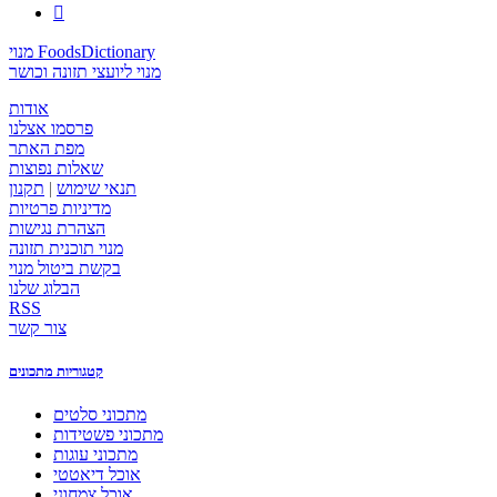

מנוי FoodsDictionary
מנוי ליועצי תזונה וכושר
אודות
פרסמו אצלנו
מפת האתר
שאלות נפוצות
תנאי שימוש
|
תקנון
מדיניות פרטיות
הצהרת נגישות
מנוי תוכנית תזונה
בקשת ביטול מנוי
הבלוג שלנו
RSS
צור קשר
קטגוריות מתכונים
מתכוני סלטים
מתכוני פשטידות
מתכוני עוגות
אוכל דיאטטי
אוכל צמחוני