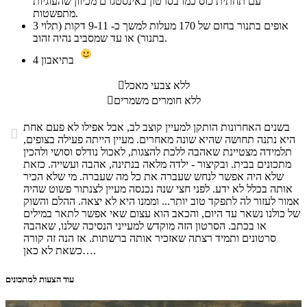
עם תחתית כוס כמו בסרטון באינסטגרם מכיוון שהעוגיות
מתפשטות.
אופים בתנור בחום של 170 מעלות למשך כ- 9-11 דקות (תלוי
3
בתנור) או עד שמסביב נהיה זהוב.
בתיאבון
4
ללא צבעי מאכל

ללא חומרים משמרים

בשנים האחרונות הותקן למעיין קוצב לב, אבל אפילו לא פעם אחת

היא נתנה תחושה שהיא שונה מאחרים. מעיין הייתה פעילה בצופים,
תלמידה מצטיינת שאהבה ללכת להצגות, לאכול נודלס וסושי ולהכין
מתכונים בבית. ובקיצור - ילדה מלאה בנתינה, אהבה ועשייה. כזאת
שלא היה אפשר לנחש שעברה את כל מה שעברה. מי שלא הכיר
אותה בכלל לא ידע. לפני חצי שנה נכנסה מעיין לצנתור פשוט שהיה
אמור לעזור לה לתפקד טוב יותר... וממנו היא לא יצאה. ההלם והשוק
של כולנו נשאר עד היום, והכאב הוא עצום שאי אפשר לתאר במילים
או בכתב. הסרטון הזה מוקדש למעייני הנסיכה שלנו, שאהבה
סרטונים ותמיד רצתה שאזכיר אותה ברשתות. אז הנה זה קורה
כשאת לא כאן….
עוד הצעות למתכונים