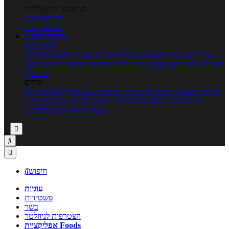
מחשבוני הריון ולידה
מחשבון הריון
מחשבון ביוץ
כתבות
כתבות
ערוצי תוכן
איך להכין
בית ומשפחה
בריאות
מחלות ובעיות
רפואה משלימה
ספורט וכושר גופני
נשים, הריון ולידה
טיפים והמלצות
חדשות אוכל
ובריאות
טורים
בריאות בצלחת
טעים ללא גלוטן
טבעונות לבריאות
לבשל כמו שף
תזונה לבטן רגועה
מרזים ללא דיאטה
מזיזים את הגוף
הרזיה
ורפואה משלימה
גורמה ביתי



חיפוש

עוגיות
פשטידות
בשר
הצטרפות לניוזלטר
אפליקציית Foods