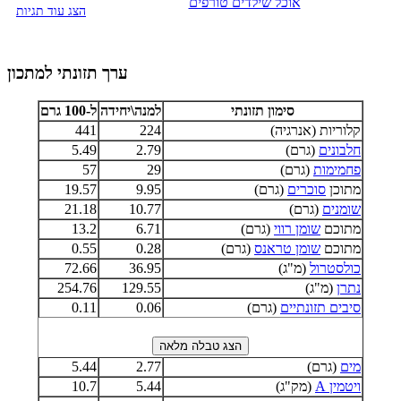
אוכל שילדים טורפים
הצג עוד תגיות
ערך תזונתי למתכון
סימון תזונתי
למנה\יחידה
ל-100 גרם
קלוריות (אנרגיה)
224
441
חלבונים
(גרם)
2.79
5.49
פחמימות
(גרם)
29
57
מתוכן
סוכרים
(גרם)
9.95
19.57
שומנים
(גרם)
10.77
21.18
מתוכם
שומן רווי
(גרם)
6.71
13.2
מתוכם
שומן טראנס
(גרם)
0.28
0.55
כולסטרול
(מ"ג)
36.95
72.66
נתרן
(מ"ג)
129.55
254.76
סיבים תזונתיים
(גרם)
0.06
0.11
מים
(גרם)
2.77
5.44
ויטמין A
(מק"ג)
5.44
10.7