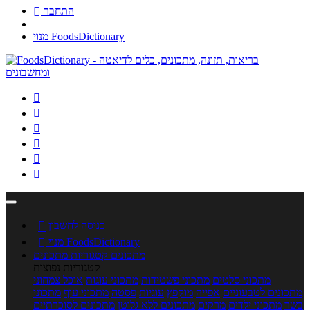
התחבר

מנוי FoodsDictionary






כניסה לחשבון

מנוי FoodsDictionary

מתכונים
קטגוריות מתכונים
קטגוריות נפוצות
מתכוני סלטים
מתכוני פשטידות
מתכוני עוגות
אוכל צמחוני
מתכונים לטבעוניים
אפייה
מוקפץ
עוגיות
פסטה
מתכוני עוף
מתכוני
בשר
מתכוני ילדים
מרקים
מתכונים ללא גלוטן
מתכונים לסוכרתיים