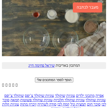
מעבר לכתבה
המתכון באדיבות
שיראל פחימה חייג





אפייה
מתכוני ילדים
עוגיות
שוקולד
עוגיות שוקולד צ`יפס
שוקולד צ`יפס
עוגיות שוקולד
עוגיות שוקולד חלביות
עוגיות שוקולד פשוטות
חמאה
סוכר
לבן
סוכר חום
תמצית וניל
קמח לבן
סודה לשתייה
זיכרון מתוק
עוגיות קלות