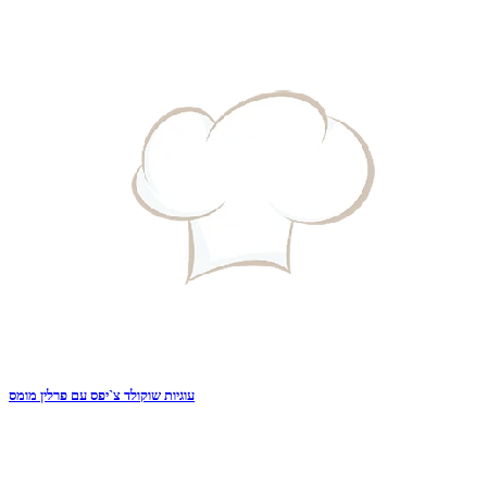
עוגיות שוקולד צ`יפס עם פרלין מומס