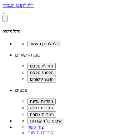
דלג לתוכן העמוד

סרגל נגישות
גופן וקישורים
צבעים
צור קשר
הצהרת נגישות