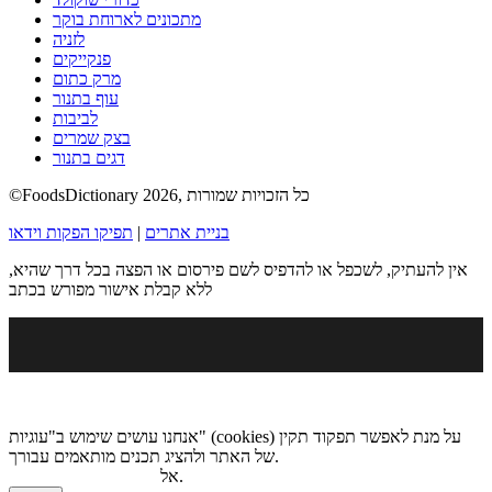
מתכונים לארוחת בוקר
לזניה
פנקייקים
מרק כתום
עוף בתנור
לביבות
בצק שמרים
דגים בתנור
©FoodsDictionary 2026, כל הזכויות שמורות
בניית אתרים
|
תפיקו הפקות וידאו
אין להעתיק, לשכפל או להדפיס לשם פירסום או הפצה בכל דרך שהיא,
ללא קבלת אישור מפורש בכתב
אנחנו עושים שימוש ב"עוגיות" (cookies) על מנת לאפשר תפקוד תקין
של האתר ולהציג תכנים מותאמים עבורך.
.
אל
מדיניות הגנת הפרטיות