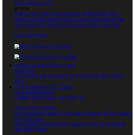
טרנדים בעולם האוכל
מיוחדים
מנתח המתכונים
ספר המתכונים שלי
מתכוני וידאו
מתכונים
עשירים
מתכונים לפי מצרכים
אוכל דיאטטי
אוכל בריא
מאכלי
עדות
ספרי בישול
מתכונים לפי חגים ועונות
לפי שיטות הכנה
אפליקציית Foods
מוצרים ומאכלים
מוצרים ומאכלים
מילון האוכל
תפריטי תזונה
ערכים תזונתיים
חיפוש ע"פ רכיבים
מכילים הכי
הרבה
מחשבון קלוריות
מחשבון קלוריות
מנוי FoodsDictionary
5 ימי ניסיון חינם - לחצו לפרטים נוספים
מחשבוני תזונה ובריאות
מחשבון קלוריות
מחשבון שריפת קלוריות
מחשבון דופק מטרה
יחס
מותניים לירכיים
מחשבון צריכת קלוריות
מחשבון מינונים מומלצים
מחשבון BMI
מחשבון אחוז שומן