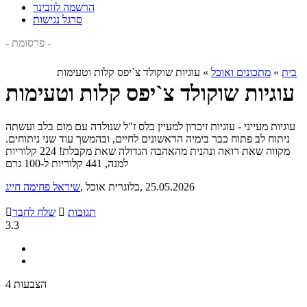
הרשמה לוובינר
סרגל נגישות
- פרסומת -
בית
»
מתכונים ואוכל
»
עוגיות שוקולד צ`יפס קלות וטעימות
עוגיות שוקולד צ`יפס קלות וטעימות
עוגיות מעייני - עוגיות זיכרון למעיין בלס ז"ל שנולדה עם מום בלב ועשתה
ניתוח לב פתוח כבר בימיה הראשונים לחיים, ובהמשך עוד שני ניתוחים.
מקווה שאת רואה ונהנית מהאהבה הגדולה שאת מקבלת! 224 קלוריות
למנה, 441 קלוריות ל-100 גרם
, 25.05.2026
, בלוגרית אוכל
שיראל פחימה חייג
תגובות

שלח לחבר

3.3
4 הצבעות