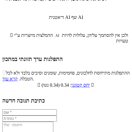
שף AI
דיאטנית AI
ולכן אין להסתמך עליהן, עלולות להיות
ההמלצות מיוצרות ע"י

AI
טעויות
התפלגות ערך תזונתי במתכון
התפלגות ערך תזונתי במתכון

ההתפלגות מתייחסת לחלבונים, פחמימות, שומנים וסיבים בלבד ולא לכל
סיבים
.
הטבלה.
קרא עוד
פחמימות
חלבונים
שומנים
תזונתיים

: 0.34 (0.34 נטו)
יחס קטוגני

0.1%
25.3%
6.6%
68%
כתיבת תגובה חדשה