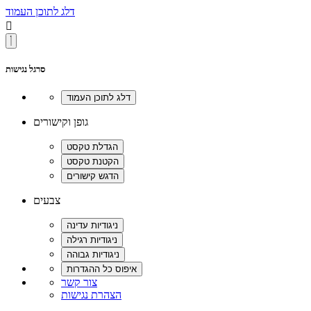
דלג לתוכן העמוד

סרגל נגישות
גופן וקישורים
צבעים
צור קשר
הצהרת נגישות