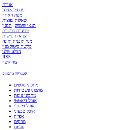
אודות
פרסמו אצלנו
מפת האתר
שאלות נפוצות
תנאי שימוש
|
תקנון
מדיניות פרטיות
הצהרת נגישות
מנוי תוכנית תזונה
בקשת ביטול מנוי
הבלוג שלנו
RSS
צור קשר
קטגוריות מתכונים
מתכוני סלטים
מתכוני פשטידות
מתכוני עוגות
אוכל דיאטטי
אוכל צמחוני
אוכל טבעוני
אפייה
מרקים
עוגיות