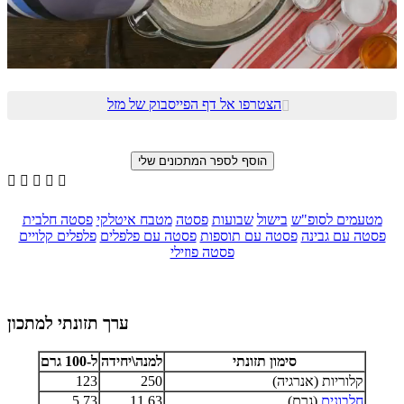
הצטרפו אל דף הפייסבוק של מזל






מטעמים לסופ"ש
בישול
שבועות
פסטה
מטבח איטלקי
פסטה חלבית
פסטה עם גבינה
פסטה עם תוספות
פסטה עם פלפלים
פלפלים קלויים
פסטה פוזילי
ערך תזונתי למתכון
סימון תזונתי
למנה\יחידה
ל-100 גרם
קלוריות (אנרגיה)
250
123
חלבונים
(גרם)
11.63
5.73