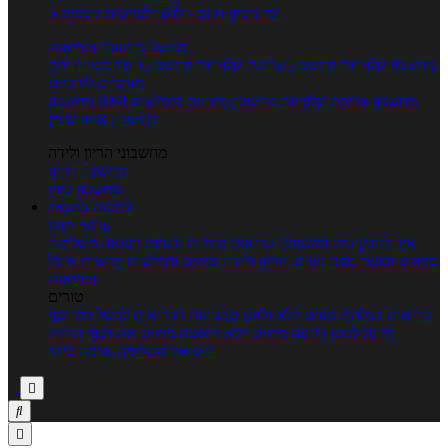
5 ימי ניסיון חינם - לחצו לפרטים נוספים
מחשבוני תזונה ובריאות
מחשבון קלוריות
מחשבון שריפת קלוריות
מחשבון דופק מטרה
יחס
מותניים לירכיים
מחשבון צריכת קלוריות
מחשבון מינונים מומלצים
מחשבון BMI
מחשבון אחוז שומן
מחשבוני הריון ולידה
מחשבון הריון
מחשבון ביוץ
כתבות
כתבות
ערוצי תוכן
איך להכין
בית ומשפחה
בריאות
מחלות ובעיות
רפואה משלימה
ספורט וכושר גופני
נשים, הריון ולידה
טיפים והמלצות
חדשות אוכל
ובריאות
טורים
בריאות בצלחת
טעים ללא גלוטן
טבעונות לבריאות
לבשל כמו שף
תזונה לבטן רגועה
מרזים ללא דיאטה
מזיזים את הגוף
הרזיה
ורפואה משלימה
גורמה ביתי


