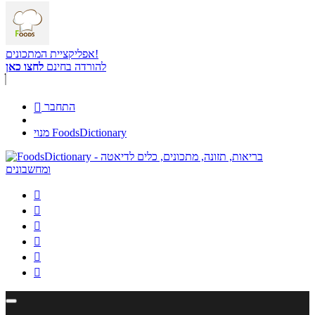
אפליקציית המתכונים!
להורדה בחינם
לחצו כאן
התחבר

מנוי FoodsDictionary





