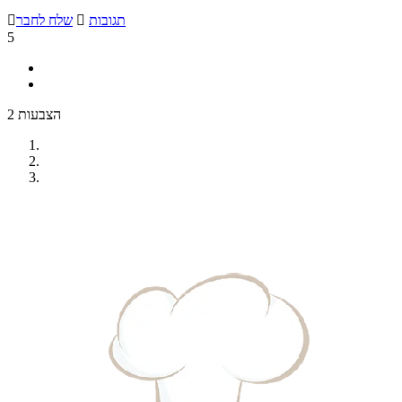
תגובות

שלח לחבר

5
2 הצבעות