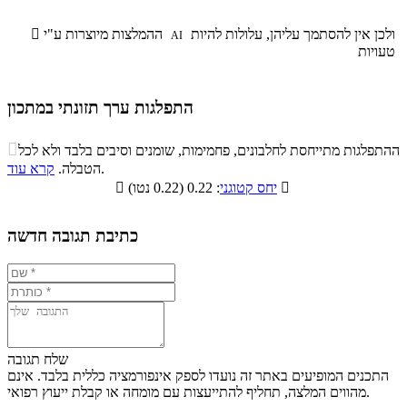
ולכן אין להסתמך עליהן, עלולות להיות
ההמלצות מיוצרות ע"י

AI
טעויות
התפלגות ערך תזונתי במתכון
התפלגות ערך תזונתי במתכון

ההתפלגות מתייחסת לחלבונים, פחמימות, שומנים וסיבים בלבד ולא לכל
סיבים
.
הטבלה.
קרא עוד
פחמימות
חלבונים
שומנים
תזונתיים

: 0.22 (0.22 נטו)
יחס קטוגני

1.5%
17.5%
22.1%
58.9%
כתיבת תגובה חדשה
שלח תגובה
התכנים המופיעים באתר זה נועדו לספק אינפורמציה כללית בלבד. אינם
מהווים המלצה, תחליף להתייעצות עם מומחה או קבלת ייעוץ רפואי.