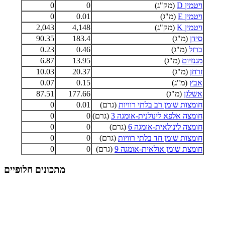
ויטמין D
(מק"ג)
0
0
ויטמין E
(מ"ג)
0.01
0
ויטמין K
(מק"ג)
4,148
2,043
סידן
(מ"ג)
183.4
90.35
ברזל
(מ"ג)
0.46
0.23
מגנזיום
(מ"ג)
13.95
6.87
זרחן
(מ"ג)
20.37
10.03
אבץ
(מ"ג)
0.15
0.07
אשלגן
(מ"ג)
177.66
87.51
חומצות שומן רב בלתי רוויות
(גרם)
0.01
0
חומצה אלפא לינולנית-אומגה 3
(גרם)
0
0
חומצה לינולאית-אומגה 6
(גרם)
0
0
חומצות שומן חד בלתי רוויות
(גרם)
0
0
חומצת שומן אולאית-אומגה 9
(גרם)
0
0
מתכונים חלופיים