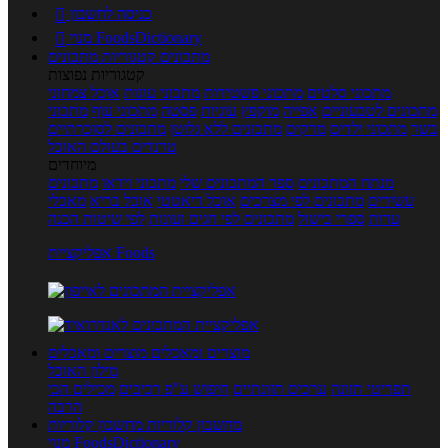
כניסה לחשבון

מנוי FoodsDictionary

מתכונים
קטגוריות מתכונים
קטגוריות נפוצות
מתכוני סלטים
מתכוני פשטידות
מתכוני עוגות
אוכל צמחוני
מתכונים לטבעוניים
אפייה
מוקפץ
עוגיות
פסטה
מתכוני עוף
מתכוני
בשר
מתכוני ילדים
מרקים
מתכונים ללא גלוטן
מתכונים לסוכרתיים
טרנדים בעולם האוכל
מיוחדים
מנתח המתכונים
ספר המתכונים שלי
מתכוני וידאו
מתכונים
עשירים
מתכונים לפי מצרכים
אוכל דיאטטי
אוכל בריא
מאכלי
עדות
ספרי בישול
מתכונים לפי חגים ועונות
לפי שיטות הכנה
אפליקציית Foods
מוצרים ומאכלים
מוצרים ומאכלים
מילון האוכל
תפריטי תזונה
ערכים תזונתיים
חיפוש ע"פ רכיבים
מכילים הכי
הרבה
מחשבון קלוריות
מחשבון קלוריות
מנוי FoodsDictionary