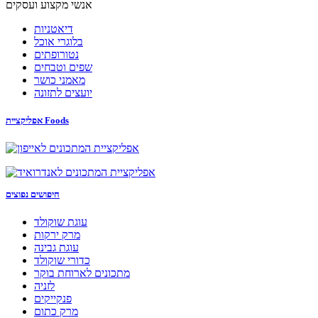
אנשי מקצוע ועסקים
דיאטניות
בלוגרי אוכל
נטורופתים
שפים וטבחים
מאמני כושר
יועצים לתזונה
אפליקציית Foods
חיפושים נפוצים
עוגת שוקולד
מרק ירקות
עוגת גבינה
כדורי שוקולד
מתכונים לארוחת בוקר
לזניה
פנקייקים
מרק כתום