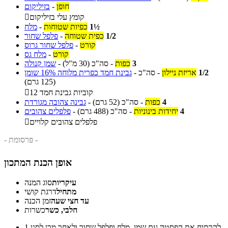
חופן
-
בזיליקום
קומץ עלי בזיליקום

1½
כפיות שטוחות
-
מלח
1/2
כפית שטוחה
-
פלפל שחור
קורט
-
פלפל שחור גרוס
קורט
-
מלח גס
3
כפות
-
סה"כ
(30 מ"ל)
-
שמן קנולה
1/2
אריזת ניילון
-
סה"כ
-
גבינת חמד כפרית מלוחה 16% שומן
(125 גרם)
12 קוביות גבינת חמד

4
כפות
-
סה"כ
(52 גרם)
-
גבינה צהובה מגורדת
4
יחידות בינוניות
-
סה"כ
(488 גרם)
-
פלפלים צהובים
פלפלים צהובים קלויים

- פרסומת -
אופן הכנת המתכון
עיקריות
סוג המנה
מתחיל
דרגת קושי
עד חצי שעה
זמן הכנה
חלבי, כשר
כשרות
להרתיח את הפסטה עם שמן, מלח ופלפל שחור ולאחר מכן לסנן.
1