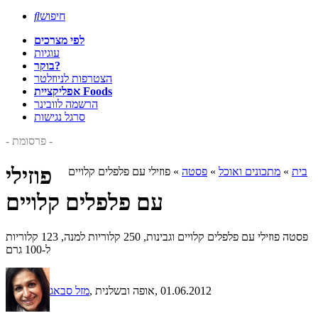
חיפוש

לפי מצרכים
עוגיות
בוקר?
הצטרפות לניוזלטר
אפליקציית Foods
הרשמה לוובינר
סרגל נגישות
- פרסומת -
פוזילי
בית
»
מתכונים ואוכל
»
פסטה
»
פוזילי עם פלפלים קלויים
עם פלפלים קלויים
פסטה פוזילי עם פלפלים קלויים וגבינות, 250 קלוריות למנה, 123 קלוריות
ל-100 גרם
, 01.06.2012
, אופה ובשלנית
מזל סבאג