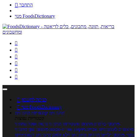
התחבר

מנוי FoodsDictionary






כניסה לחשבון

מנוי FoodsDictionary

מתכונים
קטגוריות מתכונים
קטגוריות נפוצות
מתכוני סלטים
מתכוני פשטידות
מתכוני עוגות
אוכל צמחוני
מתכונים לטבעוניים
אפייה
מוקפץ
עוגיות
פסטה
מתכוני עוף
מתכוני
בשר
מתכוני ילדים
מרקים
מתכונים ללא גלוטן
מתכונים לסוכרתיים