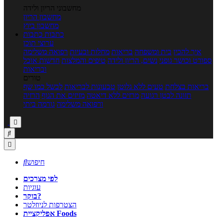
מחשבוני הריון ולידה
מחשבון הריון
מחשבון ביוץ
כתבות
כתבות
ערוצי תוכן
איך להכין
בית ומשפחה
בריאות
מחלות ובעיות
רפואה משלימה
ספורט וכושר גופני
נשים, הריון ולידה
טיפים והמלצות
חדשות אוכל
ובריאות
טורים
בריאות בצלחת
טעים ללא גלוטן
טבעונות לבריאות
לבשל כמו שף
תזונה לבטן רגועה
מרזים ללא דיאטה
מזיזים את הגוף
הרזיה
ורפואה משלימה
גורמה ביתי



חיפוש

לפי מצרכים
עוגיות
בוקר?
הצטרפות לניוזלטר
אפליקציית Foods