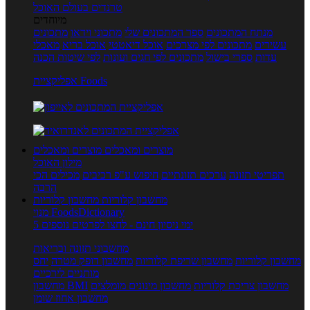
טרנדים בעולם האוכל
מיוחדים
מנתח המתכונים
ספר המתכונים שלי
מתכוני וידאו
מתכונים
עשירים
מתכונים לפי מצרכים
אוכל דיאטטי
אוכל בריא
מאכלי
עדות
ספרי בישול
מתכונים לפי חגים ועונות
לפי שיטות הכנה
אפליקציית Foods
מוצרים ומאכלים
מוצרים ומאכלים
מילון האוכל
תפריטי תזונה
ערכים תזונתיים
חיפוש ע"פ רכיבים
מכילים הכי
הרבה
מחשבון קלוריות
מחשבון קלוריות
מנוי FoodsDictionary
5 ימי ניסיון חינם - לחצו לפרטים נוספים
מחשבוני תזונה ובריאות
מחשבון קלוריות
מחשבון שריפת קלוריות
מחשבון דופק מטרה
יחס
מותניים לירכיים
מחשבון צריכת קלוריות
מחשבון מינונים מומלצים
מחשבון BMI
מחשבון אחוז שומן