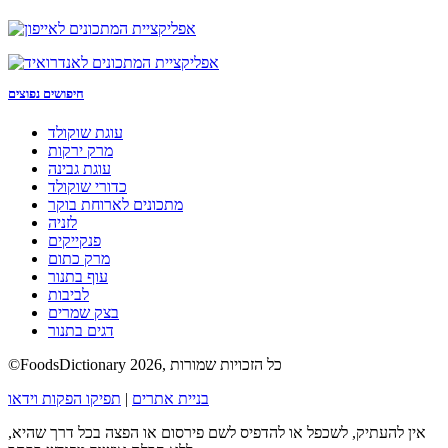
חיפושים נפוצים
עוגת שוקולד
מרק ירקות
עוגת גבינה
כדורי שוקולד
מתכונים לארוחת בוקר
לזניה
פנקייקים
מרק כתום
עוף בתנור
לביבות
בצק שמרים
דגים בתנור
©FoodsDictionary 2026, כל הזכויות שמורות
בניית אתרים
|
תפיקו הפקות וידאו
אין להעתיק, לשכפל או להדפיס לשם פירסום או הפצה בכל דרך שהיא,