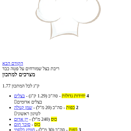
הקודם
הבא
ריבת בצל שמורחים על פטה כבד
מצרכים למתכון
1.77 ק"ג לכל המתכון
4
יחידות גדולות
-
סה"כ
(1.29 ק"ג)
-
בצלים
בצלים אדומים

2
כפות
-
סה"כ
(20 מ"ל)
-
שמן קנולה
לטיגון ראשוני

כוס
(240 מ"ל)
-
יין אדום
כוס
-
סוכר חום
3
כפות
-
סה"כ
(30 מ"ל)
-
חומץ בלסמי