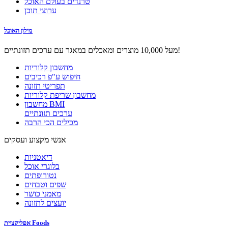
טרנדים בעולם האוכל
ערוצי תוכן
מילון האוכל
מעל 10,000 מוצרים ומאכלים במאגר עם ערכים תזונתיים!
מחשבון קלוריות
חיפוש ע"פ רכיבים
תפריטי תזונה
מחשבון שריפת קלוריות
מחשבון BMI
ערכים תזונתיים
מכילים הכי הרבה
אנשי מקצוע ועסקים
דיאטניות
בלוגרי אוכל
נטורופתים
שפים וטבחים
מאמני כושר
יועצים לתזונה
אפליקציית Foods