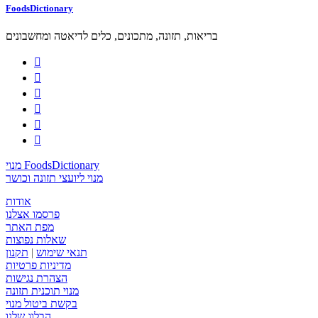
FoodsDictionary
בריאות, תזונה, מתכונים, כלים לדיאטה ומחשבונים






מנוי FoodsDictionary
מנוי ליועצי תזונה וכושר
אודות
פרסמו אצלנו
מפת האתר
שאלות נפוצות
תנאי שימוש
|
תקנון
מדיניות פרטיות
הצהרת נגישות
מנוי תוכנית תזונה
בקשת ביטול מנוי
הבלוג שלנו