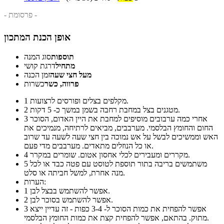
- פרסומת -
אופן הכנת המתכון
תוספות
סוג המנה
מתחיל
דרגת קושי
מעל חצי שעה
זמן הכנה
פרווה, כשר
כשרות
מקלפים בצלים ופורסים לרצועות.
1
מטגנים בצל במחבת רחבה בשמן במשך כ- 5 דקות.
2
אחרי כמה ערבובים מוסיפים למחבת את היין האדום, הסוכר
3
החום והחומץ הבלסמי. מערבבים, מביאים לרתיחה, מנמיכים את
האש וממשיכים לבשל על אש נמוכה בין חצי שעה לשעה עד שרוב
או כל הנוזלים מתאדים. מערבבים מדי פעם.
מקררים ומעבירים לכלי אחסון אטום. שומרים במקרר.
4
משתמשים בריבה בתור תוספת לטוסט עם פטה כבד או לכל
5
מנה אחרת, למשל חביתה או סלט.
הערות:
אפשר להשתמש בבצל לבן.
1
אפשר להשתמש בסוכר לבן.
2
אפשר להפחית את כמות הסוכר ל- 3-4 כפות - זה עדיין ייצא
3
מתוק. בהתאם, אפשר להפחית קצת את כמות החומץ הבלסמי.