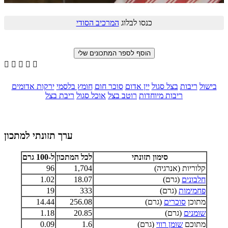
כנסו לבלוג
המרכיב הסודי





בישול
ריבות
בצל סגול
יין אדום
סוכר חום
חומץ בלסמי
ירקות אדומים
ריבות מיוחדות
רוטב בצל
אוכל סגול
ריבת בצל
ערך תזונתי למתכון
סימון תזונתי
לכל המתכון
ל-100 גרם
קלוריות (אנרגיה)
1,704
96
חלבונים
(גרם)
18.07
1.02
פחמימות
(גרם)
333
19
מתוכן
סוכרים
(גרם)
256.08
14.44
שומנים
(גרם)
20.85
1.18
מתוכם
שומן רווי
(גרם)
1.6
0.09