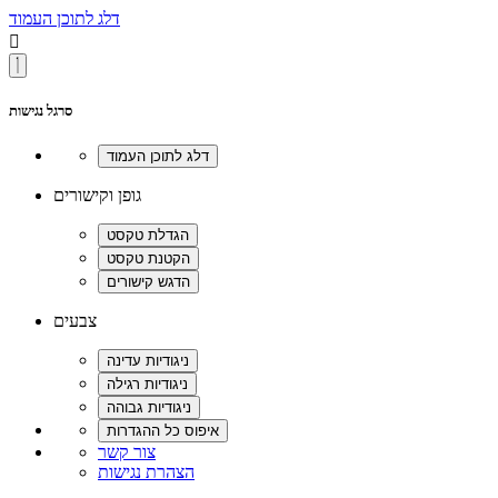
דלג לתוכן העמוד

סרגל נגישות
גופן וקישורים
צבעים
צור קשר
הצהרת נגישות