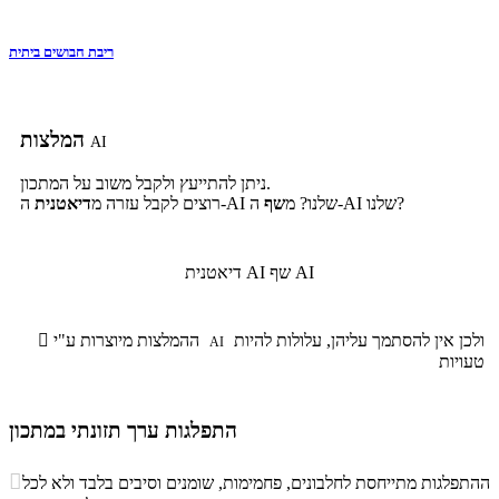
ריבת חבושים ביתית
המלצות
AI
ניתן להתייעץ ולקבל משוב על המתכון.
ה-AI שלנו?
ה-AI שלנו? מ
שף
רוצים לקבל עזרה מ
דיאטנית
שף AI
דיאטנית AI
ולכן אין להסתמך עליהן, עלולות להיות
ההמלצות מיוצרות ע"י

AI
טעויות
התפלגות ערך תזונתי במתכון
התפלגות ערך תזונתי במתכון

ההתפלגות מתייחסת לחלבונים, פחמימות, שומנים וסיבים בלבד ולא לכל
סיבים