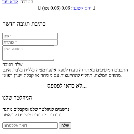
.
הטבלה.
קרא עוד
פחמימות
חלבונים
שומנים
תזונתיים

: 0.06 (0.06 נטו)
יחס קטוגני

4.6%
5.3%
4.6%
85.5%
כתיבת תגובה חדשה
שלח תגובה
התכנים המופיעים באתר זה נועדו לספק אינפורמציה כללית בלבד. אינם
מהווים המלצה, תחליף להתייעצות עם מומחה או קבלת ייעוץ רפואי.
לא כדאי לפספס...
הניוזלטר שלנו
נרשמים לניוזלטר שלנו ומקבלים מתנה
חוברת מתכונים מהירים לדיאטה!