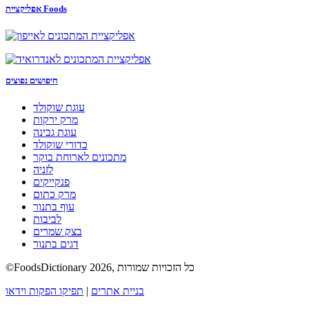
אפליקציית Foods
חיפושים נפוצים
עוגת שוקולד
מרק ירקות
עוגת גבינה
כדורי שוקולד
מתכונים לארוחת בוקר
לזניה
פנקייקים
מרק כתום
עוף בתנור
לביבות
בצק שמרים
דגים בתנור
©FoodsDictionary 2026, כל הזכויות שמורות
בניית אתרים
|
תפיקו הפקות וידאו