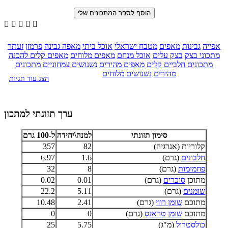





אפייה
גבינות
מאפים
מטבח ישראלי
אוכל ביתי
מאפה גבינה
פרמזן
זעתר
מתכוני בצק
בצק עלים
אוכל מנחם
מאפים מלוחים
מאפים קלים להכנה
מתכונים חלביים קלים
מאפים מהירים
נשנושים צמחוניים
מתכונים
מהירים
נשנושים מלוחים
הצג עוד תגיות
ערך תזונתי למתכון
סימון תזונתי
למנה\יחידה
ל-100 גרם
קלוריות (אנרגיה)
82
357
חלבונים
(גרם)
1.6
6.97
פחמימות
(גרם)
8
32
מתוכן
סוכרים
(גרם)
0.01
0.02
שומנים
(גרם)
5.11
22.2
מתוכם
שומן רווי
(גרם)
2.41
10.48
מתוכם
שומן טראנס
(גרם)
0
0
כולסטרול
(מ"ג)
5.75
25