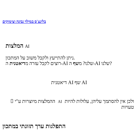
בלינצ`ס במילוי גבינה וצימוקים
המלצות
AI
ניתן להתייעץ ולקבל משוב על המתכון.
ה-AI שלנו?
ה-AI שלנו? מ
שף
רוצים לקבל עזרה מ
דיאטנית
שף AI
דיאטנית AI
ולכן אין להסתמך עליהן, עלולות להיות
ההמלצות מיוצרות ע"י

AI
טעויות
התפלגות ערך תזונתי במתכון