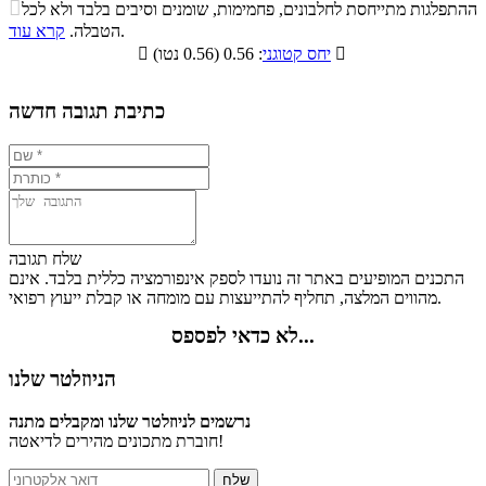
התפלגות ערך תזונתי במתכון

ההתפלגות מתייחסת לחלבונים, פחמימות, שומנים וסיבים בלבד ולא לכל
סיבים
.
הטבלה.
קרא עוד
פחמימות
חלבונים
שומנים
תזונתיים

: 0.56 (0.56 נטו)
יחס קטוגני

0%
36.1%
11.3%
52.6%
כתיבת תגובה חדשה
שלח תגובה
התכנים המופיעים באתר זה נועדו לספק אינפורמציה כללית בלבד. אינם
מהווים המלצה, תחליף להתייעצות עם מומחה או קבלת ייעוץ רפואי.
לא כדאי לפספס...
הניוזלטר שלנו
נרשמים לניוזלטר שלנו ומקבלים מתנה
חוברת מתכונים מהירים לדיאטה!