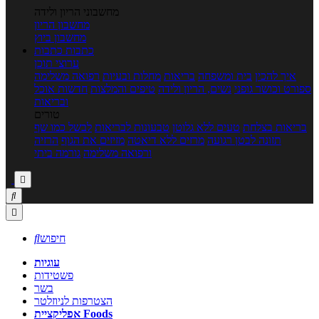
מחשבוני הריון ולידה
מחשבון הריון
מחשבון ביוץ
כתבות
כתבות
ערוצי תוכן
איך להכין
בית ומשפחה
בריאות
מחלות ובעיות
רפואה משלימה
ספורט וכושר גופני
נשים, הריון ולידה
טיפים והמלצות
חדשות אוכל
ובריאות
טורים
בריאות בצלחת
טעים ללא גלוטן
טבעונות לבריאות
לבשל כמו שף
תזונה לבטן רגועה
מרזים ללא דיאטה
מזיזים את הגוף
הרזיה
ורפואה משלימה
גורמה ביתי



חיפוש

עוגיות
פשטידות
בשר
הצטרפות לניוזלטר
אפליקציית Foods