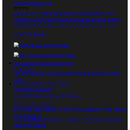
טרנדים בעולם האוכל
מיוחדים
מנתח המתכונים
ספר המתכונים שלי
מתכוני וידאו
מתכונים
עשירים
מתכונים לפי מצרכים
אוכל דיאטטי
אוכל בריא
מאכלי
עדות
ספרי בישול
מתכונים לפי חגים ועונות
לפי שיטות הכנה
אפליקציית Foods
מוצרים ומאכלים
מוצרים ומאכלים
מילון האוכל
תפריטי תזונה
ערכים תזונתיים
חיפוש ע"פ רכיבים
מכילים הכי
הרבה
מחשבון קלוריות
מחשבון קלוריות
מנוי FoodsDictionary
5 ימי ניסיון חינם - לחצו לפרטים נוספים
מחשבוני תזונה ובריאות
מחשבון קלוריות
מחשבון שריפת קלוריות
מחשבון דופק מטרה
יחס
מותניים לירכיים
מחשבון צריכת קלוריות
מחשבון מינונים מומלצים
מחשבון BMI
מחשבון אחוז שומן