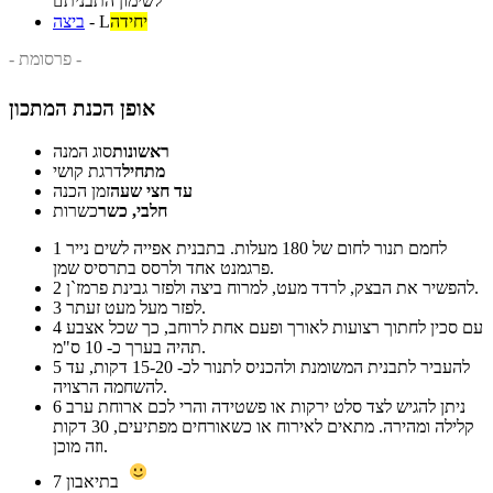
לשימון התבנית

יחידה
L
-
ביצה
- פרסומת -
אופן הכנת המתכון
ראשונות
סוג המנה
מתחיל
דרגת קושי
עד חצי שעה
זמן הכנה
חלבי, כשר
כשרות
לחמם תנור לחום של 180 מעלות. בתבנית אפייה לשים נייר
1
פרגמנט אחד ולרסס בתרסיס שמן.
להפשיר את הבצק, לרדד מעט, למרוח ביצה ולפזר גבינת פרמז`ן.
2
לפזר מעל מעט זעתר.
3
עם סכין לחתוך רצועות לאורך ופעם אחת לרוחב, כך שכל אצבע
4
תהיה בערך כ- 10 ס"מ.
להעביר לתבנית המשומנת ולהכניס לתנור לכ- 15-20 דקות, עד
5
להשחמה הרצויה.
ניתן להגיש לצד סלט ירקות או פשטידה והרי לכם ארוחת ערב
6
קלילה ומהירה. מתאים לאירוח או כשאורחים מפתיעים, 30 דקות
וזה מוכן.
בתיאבון
7