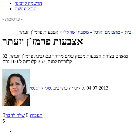
הרשמה לוובינר
סרגל נגישות
- פרסומת -
בית
»
מתכונים ואוכל
»
מטבח ישראלי
»
אצבעות פרמז`ן וזעתר
אצבעות פרמז`ן וזעתר
מאפים בצורת אצבעות מבצק עלים מרודד עם גבינת פרמז`ן וזעתר, 82
קלוריות למנה, 357 קלוריות ל-100 גרם
, 04.07.2013
, קולינריה כתחביב
טלי קרסנטי
תגובות

שלח לחבר

5