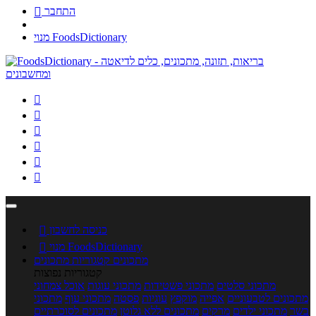
התחבר

מנוי FoodsDictionary






כניסה לחשבון

מנוי FoodsDictionary

מתכונים
קטגוריות מתכונים
קטגוריות נפוצות
מתכוני סלטים
מתכוני פשטידות
מתכוני עוגות
אוכל צמחוני
מתכונים לטבעוניים
אפייה
מוקפץ
עוגיות
פסטה
מתכוני עוף
מתכוני
בשר
מתכוני ילדים
מרקים
מתכונים ללא גלוטן
מתכונים לסוכרתיים