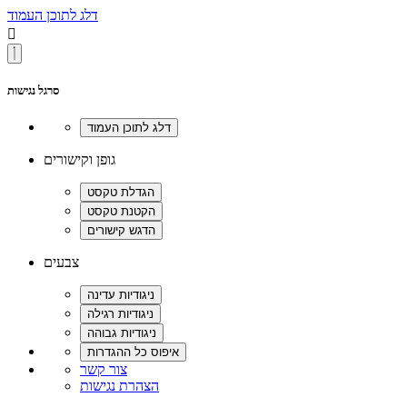
דלג לתוכן העמוד

סרגל נגישות
גופן וקישורים
צבעים
צור קשר
הצהרת נגישות