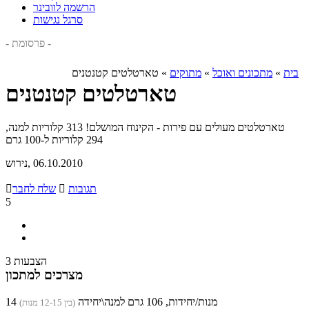
הרשמה לוובינר
סרגל נגישות
- פרסומת -
בית
»
מתכונים ואוכל
»
מתוקים
»
טארטלטים קטנטנים
טארטלטים קטנטנים
טארטלטים מעולים עם פירות - הקינוח המושלם! 313 קלוריות למנה,
294 קלוריות ל-100 גרם
, 06.10.2010
נירוש
תגובות

שלח לחבר

5
3 הצבעות
מצרכים למתכון
14 מנות/יחידות, 106 גרם למנה\יחידה
(בין 12-15 מנות)