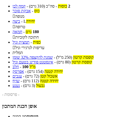
2
כוסות
-
סה"כ
(310 גרם)
-
קמח לבן
כוס
-
אבקת סוכר
מנופה

יחידה
L
-
ביצה
טרופה

180
גרם
-
חמאה
חתוכה לקוביות

כפית
-
תמצית וניל
עדיפות לגרגירי וניל

המלית
קופסת קרטון
(250 מ"ל)
-
שמנת להקצפה 32% שומן
קופסת קרטון
(80 גרם)
-
אינסטנט פודינג בטעם וניל
מ"ל
100
-
חלב
יחידה קטנה
(154 גרם)
-
אפרסק
אשכול קטן
(72 גרם)
-
ענבים
יחידה קטנה
(112 גרם)
-
שזיף
גבעול
(3 גרם)
-
נענע
- פרסומת -
אופן הכנת המתכון
קינוחים
סוג המנה