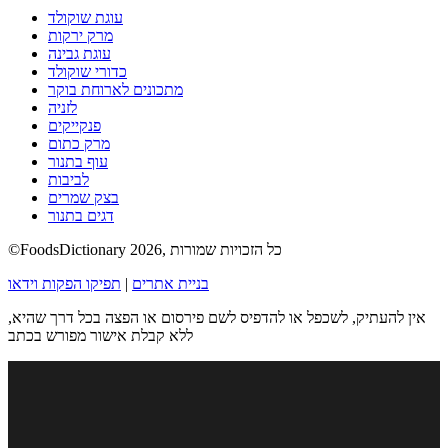
עוגת שוקולד
מרק ירקות
עוגת גבינה
כדורי שוקולד
מתכונים לארוחת בוקר
לזניה
פנקייקים
מרק כתום
עוף בתנור
לביבות
בצק שמרים
דגים בתנור
©FoodsDictionary 2026, כל הזכויות שמורות
בניית אתרים
|
תפיקו הפקות וידאו
אין להעתיק, לשכפל או להדפיס לשם פירסום או הפצה בכל דרך שהיא,
ללא קבלת אישור מפורש בכתב