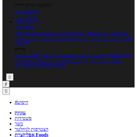
מחשבוני הריון ולידה
מחשבון הריון
מחשבון ביוץ
כתבות
כתבות
ערוצי תוכן
איך להכין
בית ומשפחה
בריאות
מחלות ובעיות
רפואה משלימה
ספורט וכושר גופני
נשים, הריון ולידה
טיפים והמלצות
חדשות אוכל
ובריאות
טורים
בריאות בצלחת
טעים ללא גלוטן
טבעונות לבריאות
לבשל כמו שף
תזונה לבטן רגועה
מרזים ללא דיאטה
מזיזים את הגוף
הרזיה
ורפואה משלימה
גורמה ביתי



חיפוש

עוגיות
פשטידות
בשר
הצטרפות לניוזלטר
אפליקציית Foods