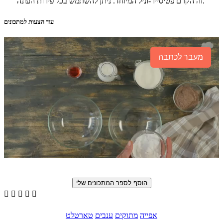
זה הקרם פטיסייר-וניל המיוחד. ניתן להשתמש בכל פירות העונה.
עוד הצעות למתכונים
מעבר לכתבה





אפייה
מתוקים
ענבים
טארטלט