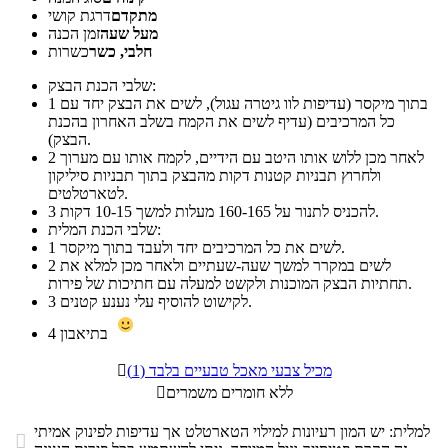
מתקדם
דרגת קושי
מעל שעה
זמן הכנה
חלבי, כשר
כשרות
שלבי הכנת הבצק:
בתוך מיקסר (עדיפות לוו גיטרה עגול), לשים את הבצק יחד עם
1
כל המרכיבים (עדיף לשים את הקמח בשלב האחרון בהכנת
הבצק).
לאחר מכן ללוש אותו היטב עם הידיים, לקמח אותו עם מערוך
2
ולחרוץ תבניות קטנות דקות מהבצק בתוך תבניות סיליקון
לטארטלטים.
להכניס לתנור על 160-165 מעלות למשך 10-15 דקות.
3
שלבי הכנת המלית:
לשים את כל המרכיבים יחד ולעבד בתוך מיקסר.
1
לשים במקרר למשך שעה-שעתיים ולאחר מכן למלא את
2
תחתיות הבצק המוכנות ולקשט למעלה עם חתיכות של פירות.
לקישוט להוסיף עלי נענע קטנים.
3
בתיאבון
4
מכיל צבעי מאכל טבעיים בלבד (1)

ללא חומרים משמרים

למלית: יש המון רעיונות למילוי הטארטלט אך עדיפות לפינוק אמיתי
