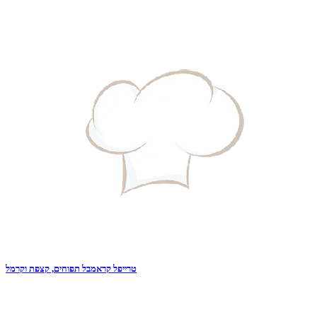
טרייפל קראמבל תפוחים, קצפת וקרמל