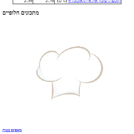
חומצת שומן אולאית-אומגה 9
(גרם)
2.76
2.59
מתכונים חלופיים
מאפינס בננות