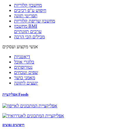
מחשבון קלוריות
חיפוש ע"פ רכיבים
תפריטי תזונה
מחשבון שריפת קלוריות
מחשבון BMI
ערכים תזונתיים
מכילים הכי הרבה
אנשי מקצוע ועסקים
דיאטניות
בלוגרי אוכל
נטורופתים
שפים וטבחים
מאמני כושר
יועצים לתזונה
אפליקציית Foods
חיפושים נפוצים