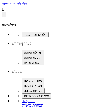
דלג לתוכן העמוד

סרגל נגישות
גופן וקישורים
צבעים
צור קשר
הצהרת נגישות