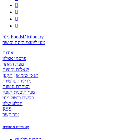




מנוי FoodsDictionary
מנוי ליועצי תזונה וכושר
אודות
פרסמו אצלנו
מפת האתר
שאלות נפוצות
תנאי שימוש
|
תקנון
מדיניות פרטיות
הצהרת נגישות
מנוי תוכנית תזונה
בקשת ביטול מנוי
הבלוג שלנו
RSS
צור קשר
קטגוריות מתכונים
מתכוני סלטים