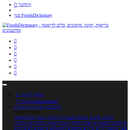
התחבר

מנוי FoodsDictionary






כניסה לחשבון

מנוי FoodsDictionary

מתכונים
קטגוריות מתכונים
קטגוריות נפוצות
מתכוני סלטים
מתכוני פשטידות
מתכוני עוגות
אוכל צמחוני
מתכונים לטבעוניים
אפייה
מוקפץ
עוגיות
פסטה
מתכוני עוף
מתכוני
בשר
מתכוני ילדים
מרקים
מתכונים ללא גלוטן
מתכונים לסוכרתיים