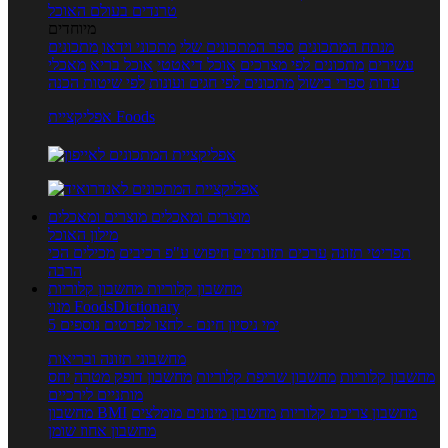
טרנדים בעולם האוכל
מיוחדים
מנתח המתכונים
ספר המתכונים שלי
מתכוני וידאו
מתכונים
עשירים
מתכונים לפי מצרכים
אוכל דיאטטי
אוכל בריא
מאכלי
עדות
ספרי בישול
מתכונים לפי חגים ועונות
לפי שיטות הכנה
אפליקציית Foods
מוצרים ומאכלים
מוצרים ומאכלים
מילון האוכל
תפריטי תזונה
ערכים תזונתיים
חיפוש ע"פ רכיבים
מכילים הכי
הרבה
מחשבון קלוריות
מחשבון קלוריות
מנוי FoodsDictionary
5 ימי ניסיון חינם - לחצו לפרטים נוספים
מחשבוני תזונה ובריאות
מחשבון קלוריות
מחשבון שריפת קלוריות
מחשבון דופק מטרה
יחס
מותניים לירכיים
מחשבון צריכת קלוריות
מחשבון מינונים מומלצים
מחשבון BMI
מחשבון אחוז שומן