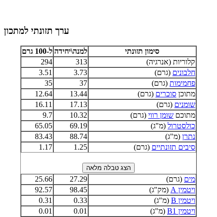
ערך תזונתי למתכון
סימון תזונתי
למנה\יחידה
ל-100 גרם
קלוריות (אנרגיה)
313
294
חלבונים
(גרם)
3.73
3.51
פחמימות
(גרם)
37
35
מתוכן
סוכרים
(גרם)
13.44
12.64
שומנים
(גרם)
17.13
16.11
מתוכם
שומן רווי
(גרם)
10.32
9.7
כולסטרול
(מ"ג)
69.19
65.05
נתרן
(מ"ג)
88.74
83.43
סיבים תזונתיים
(גרם)
1.25
1.17
מים
(גרם)
27.29
25.66
ויטמין A
(מק"ג)
98.45
92.57
ויטמין B
(מ"ג)
0.33
0.31
ויטמין B1
(מ"ג)
0.01
0.01