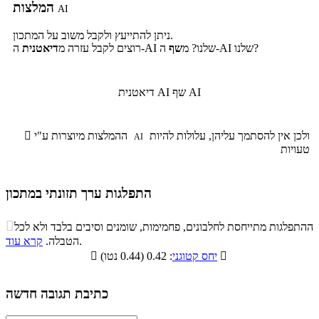
המלצות
AI
ניתן להתייעץ ולקבל משוב על המתכון.
ה-AI שלנו?
ה-AI שלנו? מ
שף
רוצים לקבל עזרה מ
דיאטנית
שף AI
דיאטנית AI
ולכן אין להסתמך עליהן, עלולות להיות
ההמלצות מיוצרות ע"י

AI
טעויות
התפלגות ערך תזונתי במתכון
התפלגות ערך תזונתי במתכון

ההתפלגות מתייחסת לחלבונים, פחמימות, שומנים וסיבים בלבד ולא לכל
סיבים
.
הטבלה.
קרא עוד
פחמימות
חלבונים
שומנים
תזונתיים

: 0.42 (0.44 נטו)
יחס קטוגני

2.1%
29.1%
6.3%
62.5%
כתיבת תגובה חדשה