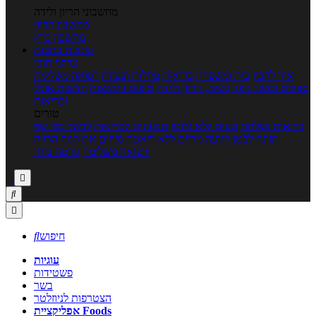
מחשבוני הריון ולידה
מחשבון הריון
מחשבון ביוץ
כתבות
כתבות
ערוצי תוכן
איך להכין
בית ומשפחה
בריאות
מחלות ובעיות
רפואה משלימה
ספורט וכושר גופני
נשים, הריון ולידה
טיפים והמלצות
חדשות אוכל
ובריאות
טורים
בריאות בצלחת
טעים ללא גלוטן
טבעונות לבריאות
לבשל כמו שף
תזונה לבטן רגועה
מרזים ללא דיאטה
מזיזים את הגוף
הרזיה
ורפואה משלימה
גורמה ביתי



חיפוש

עוגיות
פשטידות
בשר
הצטרפות לניוזלטר
אפליקציית Foods