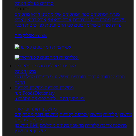
טרנדים בעולם האוכל
מיוחדים
מנתח המתכונים
ספר המתכונים שלי
מתכוני וידאו
מתכונים
עשירים
מתכונים לפי מצרכים
אוכל דיאטטי
אוכל בריא
מאכלי
עדות
ספרי בישול
מתכונים לפי חגים ועונות
לפי שיטות הכנה
אפליקציית Foods
מוצרים ומאכלים
מוצרים ומאכלים
מילון האוכל
תפריטי תזונה
ערכים תזונתיים
חיפוש ע"פ רכיבים
מכילים הכי
הרבה
מחשבון קלוריות
מחשבון קלוריות
מנוי FoodsDictionary
5 ימי ניסיון חינם - לחצו לפרטים נוספים
מחשבוני תזונה ובריאות
מחשבון קלוריות
מחשבון שריפת קלוריות
מחשבון דופק מטרה
יחס
מותניים לירכיים
מחשבון צריכת קלוריות
מחשבון מינונים מומלצים
מחשבון BMI
מחשבון אחוז שומן