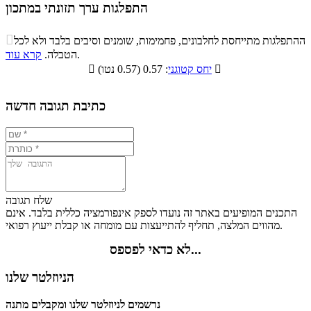
התפלגות ערך תזונתי במתכון
התפלגות ערך תזונתי במתכון

ההתפלגות מתייחסת לחלבונים, פחמימות, שומנים וסיבים בלבד ולא לכל
סיבים
.
הטבלה.
קרא עוד
פחמימות
חלבונים
שומנים
תזונתיים

: 0.57 (0.57 נטו)
יחס קטוגני

0.6%
35.9%
8.3%
55.2%
כתיבת תגובה חדשה
שלח תגובה
התכנים המופיעים באתר זה נועדו לספק אינפורמציה כללית בלבד. אינם
מהווים המלצה, תחליף להתייעצות עם מומחה או קבלת ייעוץ רפואי.
לא כדאי לפספס...
הניוזלטר שלנו
נרשמים לניוזלטר שלנו ומקבלים מתנה