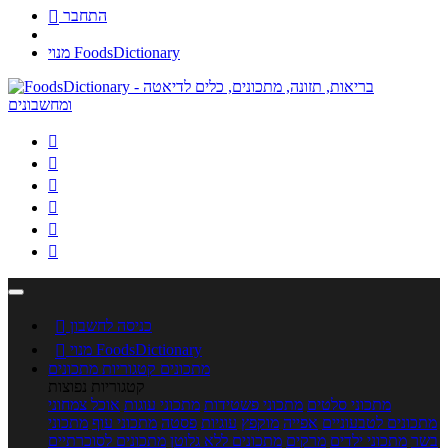
התחבר

מנוי FoodsDictionary






כניסה לחשבון

מנוי FoodsDictionary

מתכונים
קטגוריות מתכונים
קטגוריות נפוצות
מתכוני סלטים
מתכוני פשטידות
מתכוני עוגות
אוכל צמחוני
מתכונים לטבעוניים
אפייה
מוקפץ
עוגיות
פסטה
מתכוני עוף
מתכוני
בשר
מתכוני ילדים
מרקים
מתכונים ללא גלוטן
מתכונים לסוכרתיים