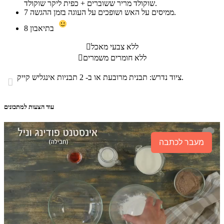
שוקולד מריר ששוברים + כפית ליקר שוקולד.
ממיסים על האש ושופכים על העוגה בזמן ההגשה.
7
בתיאבון
8
ללא צבעי מאכל

ללא חומרים משמרים

ציוד נדרש: תבנית מרובעת או ב- 2 תבניות אינגליש קייק.

עוד הצעות למתכונים
מעבר לכתבה