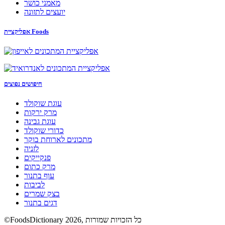
מאמני כושר
יועצים לתזונה
אפליקציית Foods
חיפושים נפוצים
עוגת שוקולד
מרק ירקות
עוגת גבינה
כדורי שוקולד
מתכונים לארוחת בוקר
לזניה
פנקייקים
מרק כתום
עוף בתנור
לביבות
בצק שמרים
דגים בתנור
©FoodsDictionary 2026, כל הזכויות שמורות