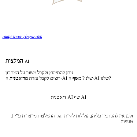
עוגת שוקולד, תותים וקצפת
המלצות
AI
ניתן להתייעץ ולקבל משוב על המתכון.
ה-AI שלנו?
ה-AI שלנו? מ
שף
רוצים לקבל עזרה מ
דיאטנית
שף AI
דיאטנית AI
ולכן אין להסתמך עליהן, עלולות להיות
ההמלצות מיוצרות ע"י

AI
טעויות