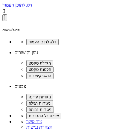
דלג לתוכן העמוד

סרגל נגישות
גופן וקישורים
צבעים
צור קשר
הצהרת נגישות