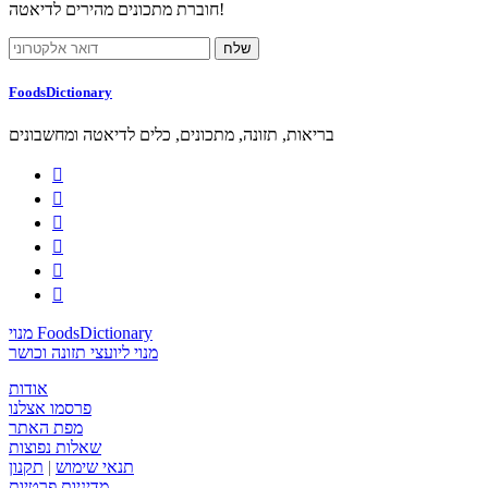
חוברת מתכונים מהירים לדיאטה!
FoodsDictionary
בריאות, תזונה, מתכונים, כלים לדיאטה ומחשבונים






מנוי FoodsDictionary
מנוי ליועצי תזונה וכושר
אודות
פרסמו אצלנו
מפת האתר
שאלות נפוצות
תנאי שימוש
|
תקנון
מדיניות פרטיות