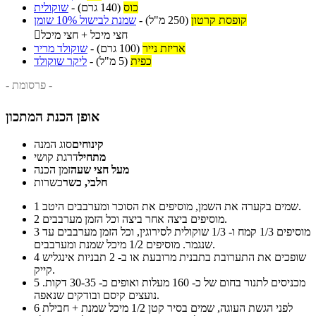
כוס
(140 גרם)
-
שוקולית
קופסת קרטון
(250 מ"ל)
-
שמנת לבישול 10% שומן
חצי מיכל + חצי מיכל

אריזת נייר
(100 גרם)
-
שוקולד מריר
כפית
(5 מ"ל)
-
ליקר שוקולד
- פרסומת -
אופן הכנת המתכון
קינוחים
סוג המנה
מתחיל
דרגת קושי
מעל חצי שעה
זמן הכנה
חלבי, כשר
כשרות
שמים בקערה את השמן, מוסיפים את הסוכר ומערבבים היטב.
1
מוסיפים ביצה אחר ביצה וכל הזמן מערבבים.
2
מוסיפים 1/3 קמח ו- 1/3 שוקולית לסירוגין, וכל הזמן מערבבים עד
3
שנגמר. מוסיפים 1/2 מיכל שמנת ומערבבים.
שופכים את התערובת בתבנית מרובעת או ב- 2 תבניות אינגליש
4
קייק.
מכניסים לתנור בחום של כ- 160 מעלות ואופים כ- 30-35 דקות.
5
נועצים קיסם ובודקים שנאפה.
לפני הגשת העוגה, שמים בסיר קטן 1/2 מיכל שמנת + חבילת
6