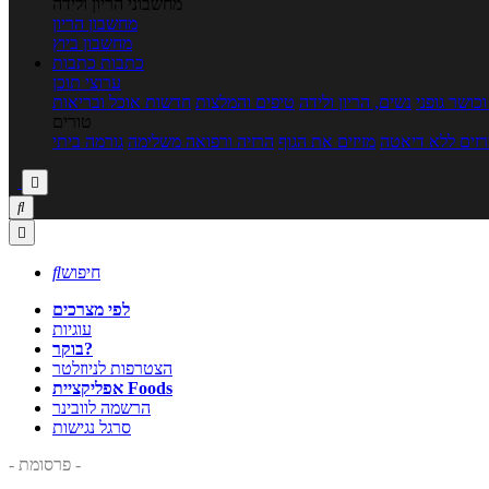
מחשבוני הריון ולידה
מחשבון הריון
מחשבון ביוץ
כתבות
כתבות
ערוצי תוכן
כושר גופני
נשים, הריון ולידה
טיפים והמלצות
חדשות אוכל ובריאות
טורים
זים ללא דיאטה
מזיזים את הגוף
הרזיה ורפואה משלימה
גורמה ביתי



חיפוש

לפי מצרכים
עוגיות
בוקר?
הצטרפות לניוזלטר
אפליקציית Foods
הרשמה לוובינר
סרגל נגישות
- פרסומת -