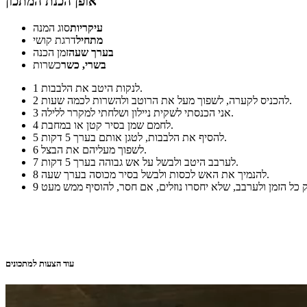
אופן הכנת המתכון
עיקריות
סוג המנה
מתחיל
דרגת קושי
בערך שעה
זמן הכנה
בשרי, כשר
כשרות
לנקות היטב את הלבבות.
1
להכניס לקערה, לשפוך מעל את הרוטב ולהשרות לכמה שעות.
2
אני הכנסתי לשקית ניילון ושלחתי למקרר ללילה.
3
לחמם שמן בסיר קטן או במחבת.
4
להסיף את הלבבות, לטגן אותם בערך 5 דקות.
5
לשפוך מעליהם את הבצל.
6
לערבב היטב ולבשל על אש גבוהה בערך 5 דקות.
7
להנמיך את האש לכסות ולבשל בסיר מכוסה בערך שעה.
8
9
עוד הצעות למתכונים