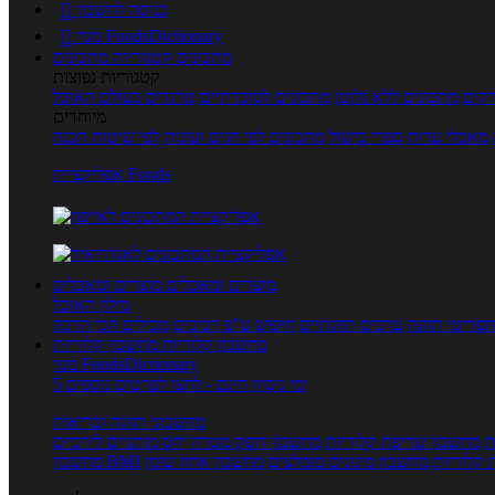
כניסה לחשבון

מנוי FoodsDictionary

מתכונים
קטגוריות מתכונים
קטגוריות נפוצות
קים
מתכונים ללא גלוטן
מתכונים לסוכרתיים
טרנדים בעולם האוכל
מיוחדים
מאכלי עדות
ספרי בישול
מתכונים לפי חגים ועונות
לפי שיטות הכנה
אפליקציית Foods
מוצרים ומאכלים
מוצרים ומאכלים
מילון האוכל
פריטי תזונה
ערכים תזונתיים
חיפוש ע"פ רכיבים
מכילים הכי הרבה
מחשבון קלוריות
מחשבון קלוריות
מנוי FoodsDictionary
5 ימי ניסיון חינם - לחצו לפרטים נוספים
מחשבוני תזונה ובריאות
ת
מחשבון שריפת קלוריות
מחשבון דופק מטרה
יחס מותניים לירכיים
 קלוריות
מחשבון מינונים מומלצים
מחשבון אחוז שומן
מחשבון BMI