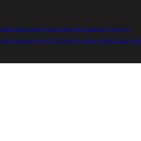
איך להכין
בית ומשפחה
בריאות
מחלות ובעיות
רפואה משלימה
ספורט ו
צלחת
טעים ללא גלוטן
טבעונות לבריאות
לבשל כמו שף
תזונה לבטן רגועה
מר