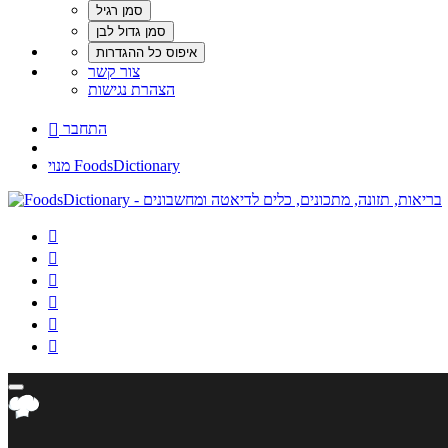
צור קשר
הצהרת נגישות
התחבר

מנוי FoodsDictionary





