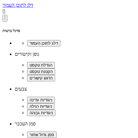
דלג לתוכן העמוד

סרגל נגישות
גופן וקישורים
צבעים
סמן העכבר