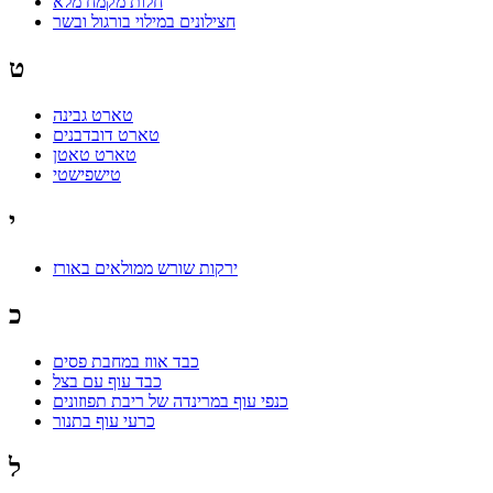
חלות מקמח מלא
חצילונים במילוי בורגול ובשר
ט
טארט גבינה
טארט דובדבנים
טארט טאטן
טישפישטי
י
ירקות שורש ממולאים באורז
כ
כבד אווז במחבת פסים
כבד עוף עם בצל
כנפי עוף במרינדה של ריבת תפוזונים
כרעי עוף בתנור
ל