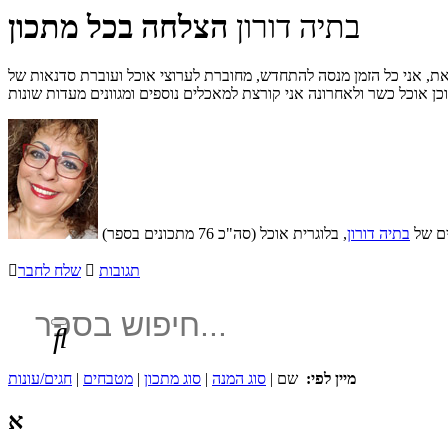
בתיה דורון
הצלחה בכל מתכון
ת, אני כל הזמן מנסה להתחדש, מחוברת לערוצי אוכל ועוברת סדנאות של
ים של
בתיה דורון
, בלוגרית אוכל (סה"כ 76 מתכונים בספר)
תגובות

שלח לחבר


מיין לפי:
שם |
סוג המנה
|
סוג מתכון
|
מטבחים
|
חגים/עונות
א