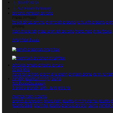
כניסה לחשבון

מנוי FoodsDictionary

מתכונים
קטגוריות מתכונים
קטגוריות נפוצות
קים
מתכונים ללא גלוטן
מתכונים לסוכרתיים
טרנדים בעולם האוכל
מיוחדים
מאכלי עדות
ספרי בישול
מתכונים לפי חגים ועונות
לפי שיטות הכנה
אפליקציית Foods
מוצרים ומאכלים
מוצרים ומאכלים
מילון האוכל
פריטי תזונה
ערכים תזונתיים
חיפוש ע"פ רכיבים
מכילים הכי הרבה
מחשבון קלוריות
מחשבון קלוריות
מנוי FoodsDictionary
5 ימי ניסיון חינם - לחצו לפרטים נוספים
מחשבוני תזונה ובריאות
ת
מחשבון שריפת קלוריות
מחשבון דופק מטרה
יחס מותניים לירכיים
 קלוריות
מחשבון מינונים מומלצים
מחשבון אחוז שומן
מחשבון BMI