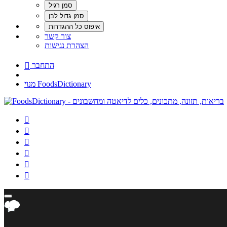
צור קשר
הצהרת נגישות
התחבר

מנוי FoodsDictionary





