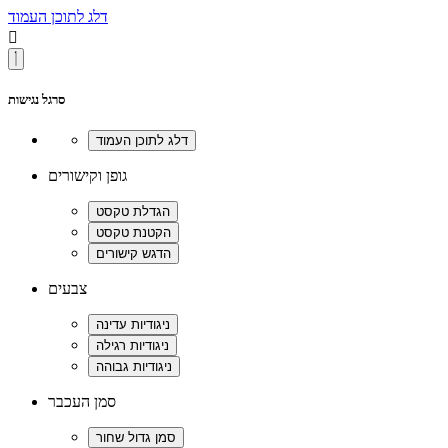
דלג לתוכן העמוד

סרגל נגישות
גופן וקישורים
צבעים
סמן העכבר