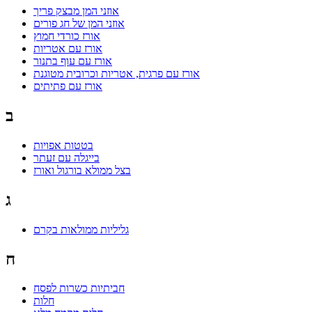
אוזני המן מבצק פריך
אוזני המן של חג פורים
אורז כורדי חמוץ
אורז עם אטריות
אורז עם עוף בתנור
אורז עם פרגית, אטריות וכרובית מטוגנת
אורז עם פתיתים
ב
בטטות אפויות
בייגלה עם זעתר
בצל ממולא בורגול ואורז
ג
גליליות ממולאות בקרם
ח
חביתיות כשרות לפסח
חלות