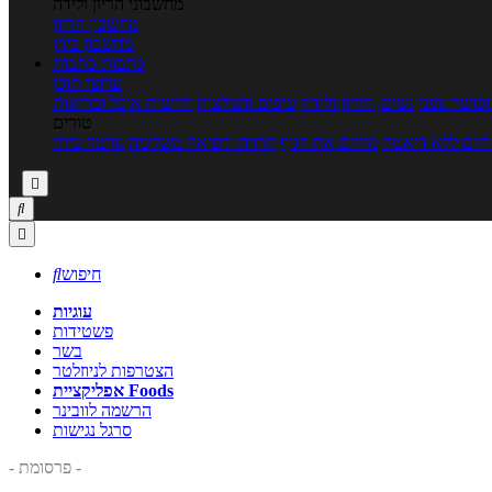
מחשבוני הריון ולידה
מחשבון הריון
מחשבון ביוץ
כתבות
כתבות
ערוצי תוכן
כושר גופני
נשים, הריון ולידה
טיפים והמלצות
חדשות אוכל ובריאות
טורים
זים ללא דיאטה
מזיזים את הגוף
הרזיה ורפואה משלימה
גורמה ביתי



חיפוש

עוגיות
פשטידות
בשר
הצטרפות לניוזלטר
אפליקציית Foods
הרשמה לוובינר
סרגל נגישות
- פרסומת -