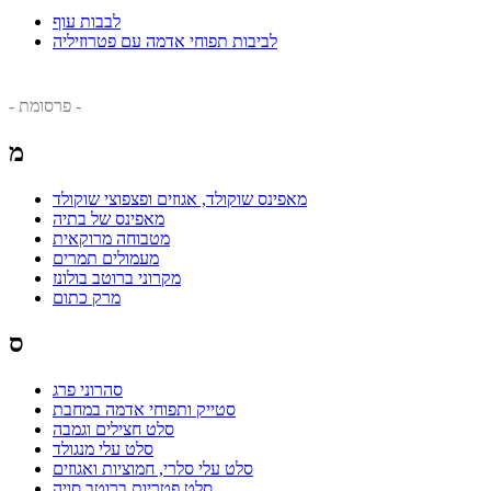
לבבות עוף
לביבות תפוחי אדמה עם פטרוזיליה
- פרסומת -
מ
מאפינס שוקולד, אגוזים ופצפוצי שוקולד
מאפינס של בתיה
מטבוחה מרוקאית
מעמולים תמרים
מקרוני ברוטב בולונז
מרק כתום
ס
סהרוני פרג
סטייק ותפוחי אדמה במחבת
סלט חצילים וגמבה
סלט עלי מנגולד
סלט עלי סלרי, חמוציות ואגוזים
סלט פטריות ברוטב סויה