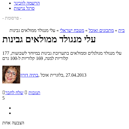
הרשמה לוובינר
סרגל נגישות
- פרסומת -
בית
»
מתכונים ואוכל
»
מטבח ישראלי
»
עלי מנגולד ממולאים גבינות
עלי מנגולד ממולאים גבינות
עלי מנגולד מגולגלים וממולאים בתערובת גבינות במיוחד לשבועות, 177
קלוריות למנה, 169 קלוריות ל-100 גרם
, 27.04.2013
, בלוגרית אוכל
בתיה דורון
תגובות

שלח לחבר

5
הצבעה אחת