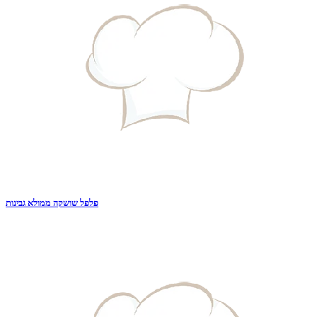
פלפל שושקה ממולא גבינות