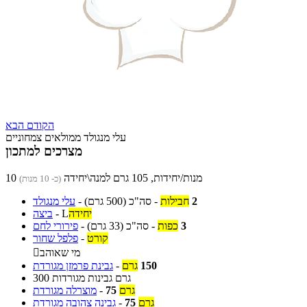
הקודם
הבא
עלי מנגולד ממולאים צמחוניים
מצרכים למתכון
10 מנות/יחידות, 105 גרם למנה\יחידה
(כ- 10 מנות)
2
חבילות
-
סה"כ
(500 גרם)
-
עלי מנגולד
יחידה
L
-
ביצה
3
כפות
-
סה"כ
(33 גרם)
-
פירורי לחם
קורט
-
פלפל שחור
מי שאוהב

150
גרם
-
גבינת פרמזן מגורדת
300 גרם גבינות מגורדות
גרם
75
-
מוצרלה מגורדת
גרם
75
-
גבינה צהובה מגורדת