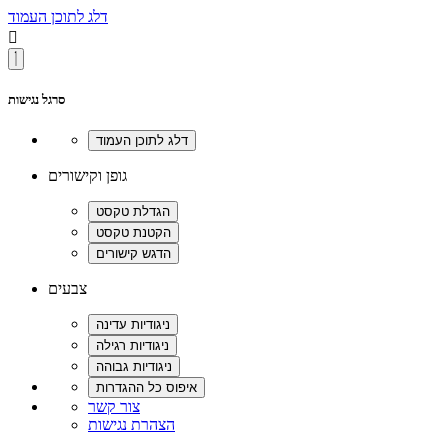
דלג לתוכן העמוד

סרגל נגישות
גופן וקישורים
צבעים
צור קשר
הצהרת נגישות