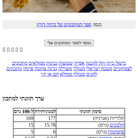
כנסו:
ספר המתכונים של בתיה דורון





בישול ביתי וקל להכנה
אפייה
שבועות
גבינות
ממולאים
מתכונים
לצמחוניים
מטבח ישראלי
מנגולד
מוצרלה
גבינה צהובה
פרמזן
מתכונים
לחגים
מנגולד ממולא
חם או קר
ערך תזונתי למתכון
סימון תזונתי
למנה\יחידה
ל-100 גרם
קלוריות (אנרגיה)
177
169
חלבונים
(גרם)
15.78
15
פחמימות
(גרם)
6
5