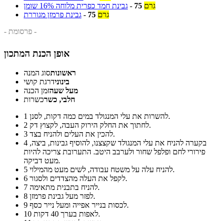
גרם
75
-
גבינת חמד כפרית מלוחה 16% שומן
גרם
75
-
גבינת פרמזן מגוררת
- פרסומת -
אופן הכנת המתכון
ראשונות
סוג המנה
בינוני
דרגת קושי
מעל שעה
זמן הכנה
חלבי, כשר
כשרות
להשרות את עלי המנגולד במים כמה דקות, לסנן.
1
לחתוך את החלק הירוק העבה, לקצוץ דק.
2
להכין את העלים ולהניח בצד.
3
בקערה להניח את עלי המנגולד שקצצנו, להוסיף גבינות, ביצה,
4
פירורי לחם ופלפל שחור ולערבב היטב. התערובת צריכה להיות
מעט דביקה.
להניח עלה על משטח עבודה, לשים מעט מהמילוי.
5
לקפל את העלה מהצדדים ולסגור.
6
להניח בתבנית מתאימה.
7
לפזר מעל גבינת פרמזן.
8
לכסות בנייר אפייה ומעל נייר כסף.
9
לאפות בערך 40 דקות.
10