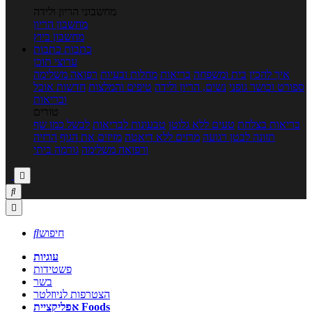
מחשבוני הריון ולידה
מחשבון הריון
מחשבון ביוץ
כתבות
כתבות
ערוצי תוכן
איך להכין
בית ומשפחה
בריאות
מחלות ובעיות
רפואה משלימה
ספורט וכושר גופני
נשים, הריון ולידה
טיפים והמלצות
חדשות אוכל
ובריאות
טורים
בריאות בצלחת
טעים ללא גלוטן
טבעונות לבריאות
לבשל כמו שף
תזונה לבטן רגועה
מרזים ללא דיאטה
מזיזים את הגוף
הרזיה
ורפואה משלימה
גורמה ביתי



חיפוש

עוגיות
פשטידות
בשר
הצטרפות לניוזלטר
אפליקציית Foods