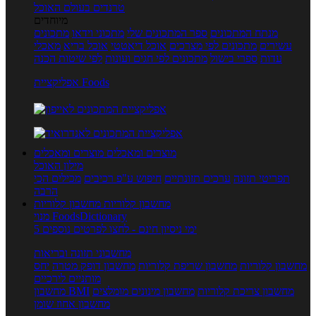
טרנדים בעולם האוכל
מיוחדים
מנתח המתכונים
ספר המתכונים שלי
מתכוני וידאו
מתכונים
עשירים
מתכונים לפי מצרכים
אוכל דיאטטי
אוכל בריא
מאכלי
עדות
ספרי בישול
מתכונים לפי חגים ועונות
לפי שיטות הכנה
אפליקציית Foods
מוצרים ומאכלים
מוצרים ומאכלים
מילון האוכל
תפריטי תזונה
ערכים תזונתיים
חיפוש ע"פ רכיבים
מכילים הכי
הרבה
מחשבון קלוריות
מחשבון קלוריות
מנוי FoodsDictionary
5 ימי ניסיון חינם - לחצו לפרטים נוספים
מחשבוני תזונה ובריאות
מחשבון קלוריות
מחשבון שריפת קלוריות
מחשבון דופק מטרה
יחס
מותניים לירכיים
מחשבון צריכת קלוריות
מחשבון מינונים מומלצים
מחשבון BMI
מחשבון אחוז שומן