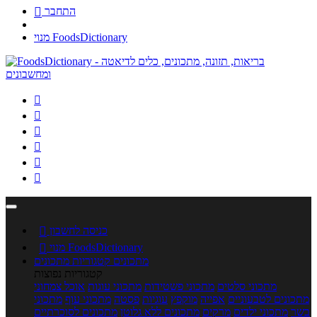
התחבר

מנוי FoodsDictionary






כניסה לחשבון

מנוי FoodsDictionary

מתכונים
קטגוריות מתכונים
קטגוריות נפוצות
מתכוני סלטים
מתכוני פשטידות
מתכוני עוגות
אוכל צמחוני
מתכונים לטבעוניים
אפייה
מוקפץ
עוגיות
פסטה
מתכוני עוף
מתכוני
בשר
מתכוני ילדים
מרקים
מתכונים ללא גלוטן
מתכונים לסוכרתיים