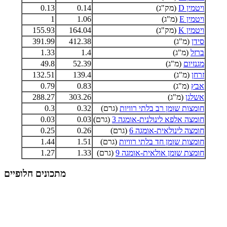
ויטמין D
(מק"ג)
0.14
0.13
ויטמין E
(מ"ג)
1.06
1
ויטמין K
(מק"ג)
164.04
155.93
סידן
(מ"ג)
412.38
391.99
ברזל
(מ"ג)
1.4
1.33
מגנזיום
(מ"ג)
52.39
49.8
זרחן
(מ"ג)
139.4
132.51
אבץ
(מ"ג)
0.83
0.79
אשלגן
(מ"ג)
303.26
288.27
חומצות שומן רב בלתי רוויות
(גרם)
0.32
0.3
חומצה אלפא לינולנית-אומגה 3
(גרם)
0.03
0.03
חומצה לינולאית-אומגה 6
(גרם)
0.26
0.25
חומצות שומן חד בלתי רוויות
(גרם)
1.51
1.44
חומצת שומן אולאית-אומגה 9
(גרם)
1.33
1.27
מתכונים חלופיים