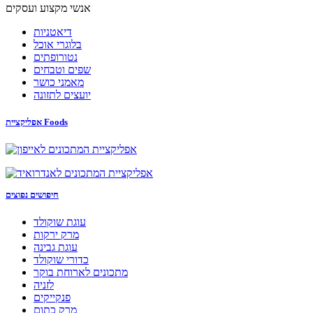
אנשי מקצוע ועסקים
דיאטניות
בלוגרי אוכל
נטורופתים
שפים וטבחים
מאמני כושר
יועצים לתזונה
אפליקציית Foods
חיפושים נפוצים
עוגת שוקולד
מרק ירקות
עוגת גבינה
כדורי שוקולד
מתכונים לארוחת בוקר
לזניה
פנקייקים
מרק כתום