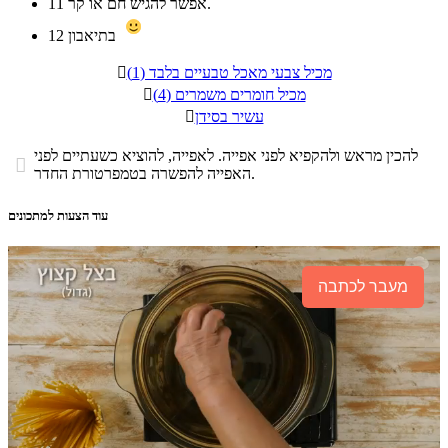
אפשר להגיש חם או קר.
11
בתיאבון
12
מכיל צבעי מאכל טבעיים בלבד (1)

מכיל חומרים משמרים (4)

עשיר בסידן

להכין מראש ולהקפיא לפני אפייה. לאפייה, להוציא כשעתיים לפני

האפייה להפשרה בטמפרטורת החדר.
עוד הצעות למתכונים
מעבר לכתבה