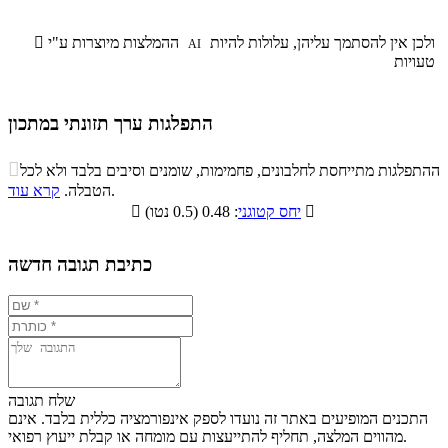
ולכן אין להסתמך עליהן, עלולות להיות
ההמלצות מיוצרות ע"י

AI
טעויות
התפלגות ערך תזונתי במתכון
התפלגות ערך תזונתי במתכון

ההתפלגות מתייחסת לחלבונים, פחמימות, שומנים וסיבים בלבד ולא לכל
סיבים
.
הטבלה.
קרא עוד
פחמימות
חלבונים
שומנים
תזונתיים

: 0.48 (0.5 נטו)
יחס קטוגני

3.2%
31.4%
48%
17.4%
כתיבת תגובה חדשה
שלח תגובה
התכנים המופיעים באתר זה נועדו לספק אינפורמציה כללית בלבד. אינם
מהווים המלצה, תחליף להתייעצות עם מומחה או קבלת ייעוץ רפואי.