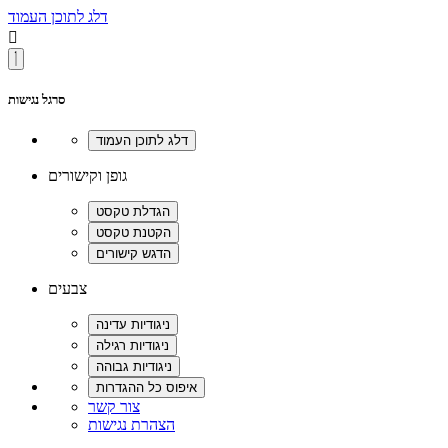
דלג לתוכן העמוד

סרגל נגישות
גופן וקישורים
צבעים
צור קשר
הצהרת נגישות