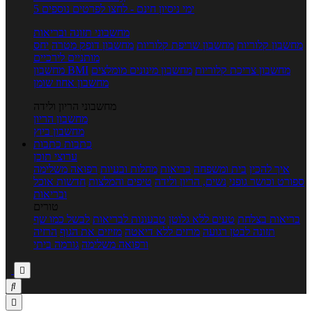
5 ימי ניסיון חינם - לחצו לפרטים נוספים
מחשבוני תזונה ובריאות
מחשבון קלוריות
מחשבון שריפת קלוריות
מחשבון דופק מטרה
יחס
מותניים לירכיים
מחשבון צריכת קלוריות
מחשבון מינונים מומלצים
מחשבון BMI
מחשבון אחוז שומן
מחשבוני הריון ולידה
מחשבון הריון
מחשבון ביוץ
כתבות
כתבות
ערוצי תוכן
איך להכין
בית ומשפחה
בריאות
מחלות ובעיות
רפואה משלימה
ספורט וכושר גופני
נשים, הריון ולידה
טיפים והמלצות
חדשות אוכל
ובריאות
טורים
בריאות בצלחת
טעים ללא גלוטן
טבעונות לבריאות
לבשל כמו שף
תזונה לבטן רגועה
מרזים ללא דיאטה
מזיזים את הגוף
הרזיה
ורפואה משלימה
גורמה ביתי


