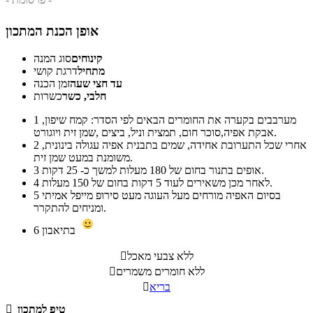
אופן הכנת המתכון
קינוחים
סוג המנה
מתחיל
דרגת קושי
עד חצי שעה
זמן הכנה
חלבי, כשר
כשרות
מערבבים בקערה את החומרים הבאים לפי הסדר: קמח שיפון,
1
אבקת אפיה,סוכר חום, תמצית וניל, ביצים ,שמן זית ויוגורט.
אחרי שכל התערובת אחידה, שמים בתבנית אפיה עגולה בינונית,
2
משומנת במעט שמן זית.
אופים בתנור בחום של 180 מעלות למשך כ- 25 דקות.
3
לאחר מכן משאירים לעוד 5 דקות בחום של 150 מעלות.
4
בסיום האפיה מורחים מעל העוגה מעט סירופ מייפל אמיתי
5
ומניחים להתקרר.
בתיאבון
6
ללא צבעי מאכל

ללא חומרים משמרים

בריא

טיפ למתכון
