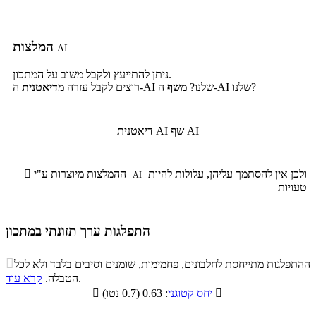
המלצות
AI
ניתן להתייעץ ולקבל משוב על המתכון.
ה-AI שלנו?
ה-AI שלנו? מ
שף
רוצים לקבל עזרה מ
דיאטנית
שף AI
דיאטנית AI
ולכן אין להסתמך עליהן, עלולות להיות
ההמלצות מיוצרות ע"י

AI
טעויות
התפלגות ערך תזונתי במתכון
התפלגות ערך תזונתי במתכון

ההתפלגות מתייחסת לחלבונים, פחמימות, שומנים וסיבים בלבד ולא לכל
סיבים
.
הטבלה.
קרא עוד
פחמימות
חלבונים
שומנים
תזונתיים

: 0.63 (0.7 נטו)
יחס קטוגני

5.9%
36.2%
7.9%
50%