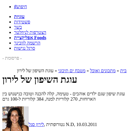
חיפוש

עוגיות
פשטידות
בשר
הצטרפות לניוזלטר
אפליקציית Foods
הרשמה לוובינר
סרגל נגישות
- פרסומת -
בית
»
מתכונים ואוכל
»
מטבח ים תיכוני
»
עוגת השיפון של לירון
עוגת השיפון של לירון
עוגת שיפון שגם ילדים אוהבים - טעימה, קלה להכנה וטובה כנישנוש בין
הארוחות, 270 קלוריות למנה, 384 קלוריות ל-100 גרם
, 10.03.2011
, נטורופתית N.D
לירון סגל