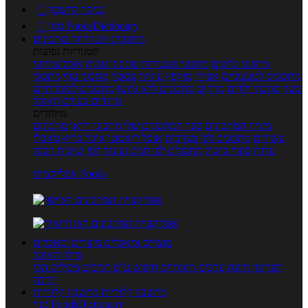
כניסה לחשבון

מנוי FoodsDictionary

מתכונים
קטגוריות מתכונים
קטגוריות נפוצות
מתכוני סלטים
מתכוני פשטידות
מתכוני עוגות
אוכל צמחוני
מתכונים לטבעוניים
אפייה
מוקפץ
עוגיות
פסטה
מתכוני עוף
מתכוני
בשר
מתכוני ילדים
מרקים
מתכונים ללא גלוטן
מתכונים לסוכרתיים
טרנדים בעולם האוכל
מיוחדים
מנתח המתכונים
ספר המתכונים שלי
מתכוני וידאו
מתכונים
עשירים
מתכונים לפי מצרכים
אוכל דיאטטי
אוכל בריא
מאכלי
עדות
ספרי בישול
מתכונים לפי חגים ועונות
לפי שיטות הכנה
אפליקציית Foods
מוצרים ומאכלים
מוצרים ומאכלים
מילון האוכל
תפריטי תזונה
ערכים תזונתיים
חיפוש ע"פ רכיבים
מכילים הכי
הרבה
מחשבון קלוריות
מחשבון קלוריות
מנוי FoodsDictionary