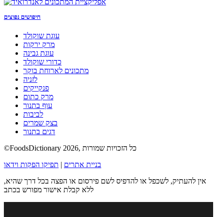
חיפושים נפוצים
עוגת שוקולד
מרק ירקות
עוגת גבינה
כדורי שוקולד
מתכונים לארוחת בוקר
לזניה
פנקייקים
מרק כתום
עוף בתנור
לביבות
בצק שמרים
דגים בתנור
©FoodsDictionary 2026, כל הזכויות שמורות
בניית אתרים
|
תפיקו הפקות וידאו
אין להעתיק, לשכפל או להדפיס לשם פירסום או הפצה בכל דרך שהיא,
ללא קבלת אישור מפורש בכתב