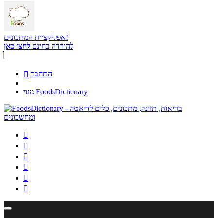
אפליקציית המתכונים!
להורדה בחינם
לחצו כאן
התחבר

מנוי FoodsDictionary





