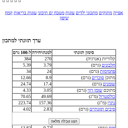





אפייה
מתוקים
מתכוני ילדים
עוגות
מטבח ים תיכוני
עוגות בריאות
קמח
שיפון
ערך תזונתי למתכון
סימון תזונתי
למנה\יחידה
ל-100 גרם
קלוריות (אנרגיה)
270
384
חלבונים
(גרם)
3.79
5.39
פחמימות
(גרם)
24
34
מתוכן
סוכרים
(גרם)
8.9
12.66
שומנים
(גרם)
17.4
24.74
מתוכם
שומן רווי
(גרם)
3.05
4.33
כולסטרול
(מ"ג)
49.69
70.65
נתרן
(מ"ג)
157.36
223.74
סיבים תזונתיים
(גרם)
2.83
4.02
מים
(גרם)
9.72
13.82