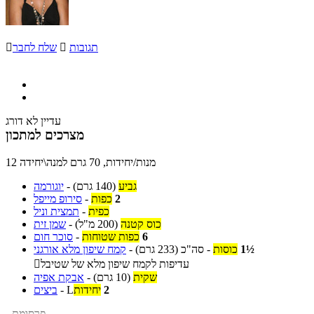
תגובות

שלח לחבר

עדיין לא דורג
מצרכים למתכון
12 מנות/יחידות, 70 גרם למנה\יחידה
גביע
(140 גרם)
-
יוגורמה
2
כפות
-
סירופ מייפל
כפית
-
תמצית וניל
כוס קטנה
(200 מ"ל)
-
שמן זית
6
כפות שטוחות
-
סוכר חום
1½
כוסות
-
סה"כ
(233 גרם)
-
קמח שיפון מלא אורגני
עדיפות לקמח שיפון מלא של שטיבל

שקית
(10 גרם)
-
אבקת אפיה
2
יחידות
L
-
ביצים
- פרסומת -