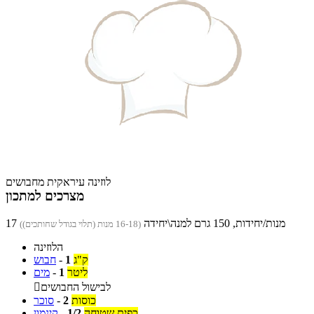
לוזינה עיראקית מחבושים
מצרכים למתכון
17 מנות/יחידות, 150 גרם למנה\יחידה
(16-18 מנות (תלוי בגודל שחותכים))
הלוזינה
ק"ג
1
-
חבוש
ליטר
1
-
מים
לבישול החבושים

כוסות
2
-
סוכר
כפית שטוחה
1/2
-
קינמון