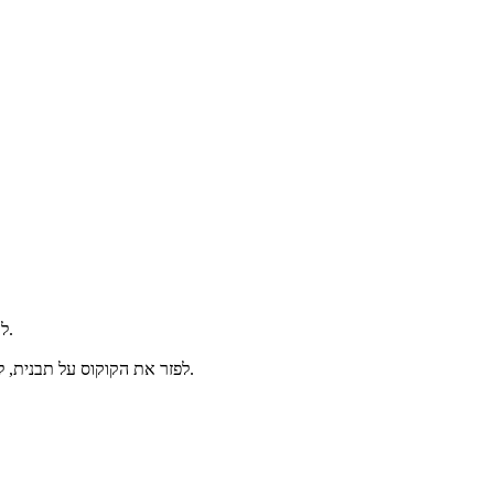
לקלף, לגרד על מגרדת גסה, להוסיף את הסוכר והקינמון ולבשל על להבה נמוכה במשך כ- 20 דקות (לבחוש מדי פעם כדי שהתערובת לא תיחרך).
לפזר את הקוקוס על תבנית, להעביר את עיסת החבושים על הקוקוס, לשטח, ליישר ולפזר מעל את הקוקוס הנותר. להדק בעדינות ולשמור במקרר למשך לילה עד להתייצבות.