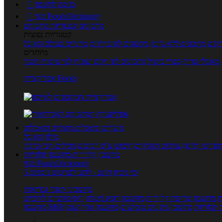
כניסה לחשבון

מנוי FoodsDictionary

מתכונים
קטגוריות מתכונים
קטגוריות נפוצות
קים
מתכונים ללא גלוטן
מתכונים לסוכרתיים
טרנדים בעולם האוכל
מיוחדים
מאכלי עדות
ספרי בישול
מתכונים לפי חגים ועונות
לפי שיטות הכנה
אפליקציית Foods
מוצרים ומאכלים
מוצרים ומאכלים
מילון האוכל
פריטי תזונה
ערכים תזונתיים
חיפוש ע"פ רכיבים
מכילים הכי הרבה
מחשבון קלוריות
מחשבון קלוריות
מנוי FoodsDictionary
5 ימי ניסיון חינם - לחצו לפרטים נוספים
מחשבוני תזונה ובריאות
ת
מחשבון שריפת קלוריות
מחשבון דופק מטרה
יחס מותניים לירכיים
 קלוריות
מחשבון מינונים מומלצים
מחשבון אחוז שומן
מחשבון BMI