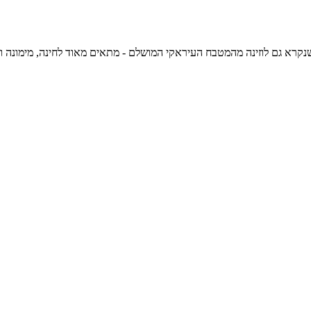
ם לוזינה מהמטבח העיראקי המושלם - מתאים מאוד לחינה, מימונה ושאר אירועים שמחים ומתוקים, 5