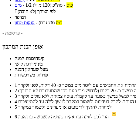
כוס
-
סה"כ
(120 מ"ל)
1/2
-
מים
לפי הצורך (לא חובה)

הציפוי
כוס
(76 גרם)
-
קוקוס טחון
- פרסומת -
אופן הכנת המתכון
קינוחים
סוג המנה
בינוני
דרגת קושי
מעל שעה
זמן הכנה
פרווה, כשר
כשרות
1
2
3
4
למחרת לחתוך לריבועים או מעויינים ולשמור במקרר.
5
הרי לכם לוזינה עיראקית טעימה לנשנוש - בתיאבון
6