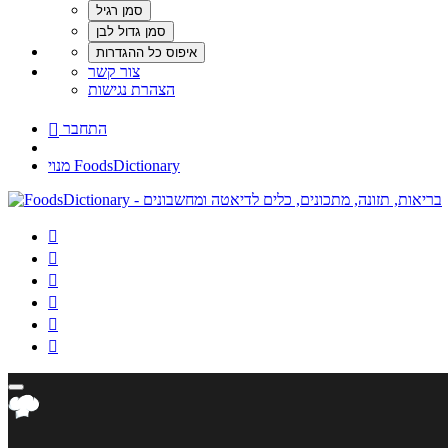
צור קשר
הצהרת נגישות
התחבר

מנוי FoodsDictionary





