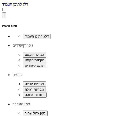
דלג לתוכן העמוד

סרגל נגישות
גופן וקישורים
צבעים
סמן העכבר