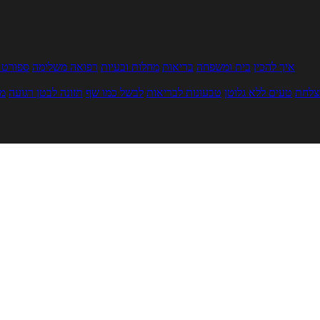
איך להכין
בית ומשפחה
בריאות
מחלות ובעיות
רפואה משלימה
ספורט ו
צלחת
טעים ללא גלוטן
טבעונות לבריאות
לבשל כמו שף
תזונה לבטן רגועה
מר