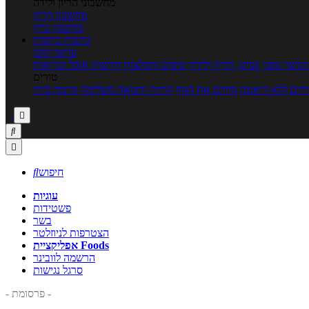
מחשבוני הריון ולידה
מחשבון הריון
מחשבון ביוץ
כתבות
כתבות
ערוצי תוכן
כושר גופני
נשים, הריון ולידה
טיפים והמלצות
חדשות אוכל ובריאות
טורים
זים ללא דיאטה
מזיזים את הגוף
הרזיה ורפואה משלימה
גורמה ביתי



חיפוש

עוגיות
פשטידות
בשר
הצטרפות לניוזלטר
אפליקציית Foods
הרשמה לוובינר
סרגל נגישות
- פרסומת -