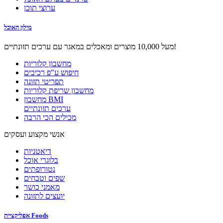
ערוצי תוכן
מילון האוכל
מעל 10,000 מוצרים ומאכלים במאגר עם ערכים תזונתיים!
מחשבון קלוריות
חיפוש ע"פ רכיבים
תפריטי תזונה
מחשבון שריפת קלוריות
מחשבון BMI
ערכים תזונתיים
מכילים הכי הרבה
אנשי מקצוע ועסקים
דיאטניות
בלוגרי אוכל
נטורופתים
שפים וטבחים
מאמני כושר
יועצים לתזונה
אפליקציית Foods