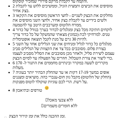
והקמח עד לקבלת מרקם פירורי שמזכיר קוסקוס.
מוסיפים את הביצים ותמצית הוניל, וממשיכים ללוש עד לקבלת
2
בצק אחיד.
מחלקים את הבצק לשניים - לחצי הראשון מוסיפים את הקקאו
3
ולשים בידיים עד לקבלת בצק אחיד, ולחצי השני מוסיפים את
ממרח הלוטוס ומערבבים היטב עד להטמעה.
לוקחים חתיכה מכל בצק ומגלגלים לכדור בערך בגודל של כדור
4
טניס. למרחיקי לכת (כמוני) מצאתי שהמשקל של כל כדור צריך
להיות 30 גרם על מנת לקבל תוצאה אופטימלית.
מגלגלים כל כדור לגליל ומניחים את שני הגלילים אחד על השני
5
בצורת פלוס. מסובבים בכל צד את הקצוות של הגלילים סביב
עצמם ליצירת סליל, ולאחר מכן מסובבים את הסליל מסביב לעצמו
כדי ליצור את צורת השבלול. חוזרים על הפעולה עד לסיום הבצק.
מקררים לשעה במקרר ובינתיים מחממים את התנור ל- 170
6
מעלות.
אופים במשך 17-19 דקות או עד שהחלק הבהיר יותר בעוגיה
7
(החלק של הלוטוס) מקבל גוון חום-ענברי כהה. מוציאים ומצננים
על רשת. הרי לכם עוגיות שוקולד לוטוס מפנקות.
טורפים ובתיאבון
8
ללא צבעי מאכל

ללא חומרים משמרים

זמן ההכנה כולל את זמן קירור הבצק.