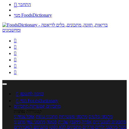
התחבר

מנוי FoodsDictionary






כניסה לחשבון

מנוי FoodsDictionary

מתכונים
קטגוריות מתכונים
קטגוריות נפוצות
מתכוני סלטים
מתכוני פשטידות
מתכוני עוגות
אוכל צמחוני
מתכונים לטבעוניים
אפייה
מוקפץ
עוגיות
פסטה
מתכוני עוף
מתכוני
בשר
מתכוני ילדים
מרקים
מתכונים ללא גלוטן
מתכונים לסוכרתיים