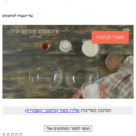

עוד הצעות למתכונים
מעבר לכתבה
המתכון באדיבות
אלירן מאור (מיסטר קאפקייק)




