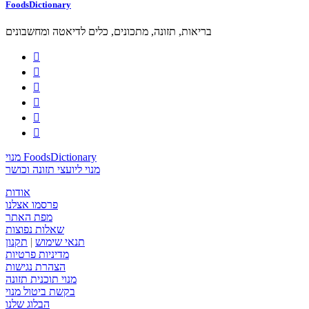
FoodsDictionary
בריאות, תזונה, מתכונים, כלים לדיאטה ומחשבונים






מנוי FoodsDictionary
מנוי ליועצי תזונה וכושר
אודות
פרסמו אצלנו
מפת האתר
שאלות נפוצות
תנאי שימוש
|
תקנון
מדיניות פרטיות
הצהרת נגישות
מנוי תוכנית תזונה
בקשת ביטול מנוי
הבלוג שלנו