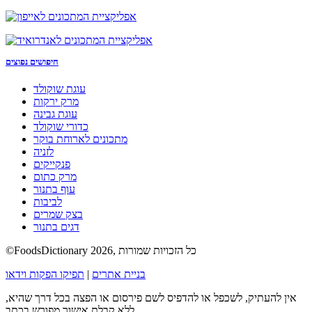
חיפושים נפוצים
עוגת שוקולד
מרק ירקות
עוגת גבינה
כדורי שוקולד
מתכונים לארוחת בוקר
לזניה
פנקייקים
מרק כתום
עוף בתנור
לביבות
בצק שמרים
דגים בתנור
©FoodsDictionary 2026, כל הזכויות שמורות
בניית אתרים
|
תפיקו הפקות וידאו
אין להעתיק, לשכפל או להדפיס לשם פירסום או הפצה בכל דרך שהיא,
ללא קבלת אישור מפורש בכתב