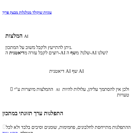
עוגיות שוקולד מגולגלות מבצק פריך
המלצות
AI
ניתן להתייעץ ולקבל משוב על המתכון.
ה-AI שלנו?
ה-AI שלנו? מ
שף
רוצים לקבל עזרה מ
דיאטנית
שף AI
דיאטנית AI
ולכן אין להסתמך עליהן, עלולות להיות
ההמלצות מיוצרות ע"י

AI
טעויות
התפלגות ערך תזונתי במתכון
התפלגות ערך תזונתי במתכון

ההתפלגות מתייחסת לחלבונים, פחמימות, שומנים וסיבים בלבד ולא לכל
סיבים