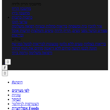
מחשבוני הריון ולידה
מחשבון הריון
מחשבון ביוץ
כתבות
כתבות
ערוצי תוכן
איך להכין
בית ומשפחה
בריאות
מחלות ובעיות
רפואה משלימה
ספורט וכושר גופני
נשים, הריון ולידה
טיפים והמלצות
חדשות אוכל
ובריאות
טורים
בריאות בצלחת
טעים ללא גלוטן
טבעונות לבריאות
לבשל כמו שף
תזונה לבטן רגועה
מרזים ללא דיאטה
מזיזים את הגוף
הרזיה
ורפואה משלימה
גורמה ביתי



חיפוש

לפי מצרכים
עוגיות
בוקר?
הצטרפות לניוזלטר
אפליקציית Foods