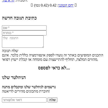
.
הטבלה.
קרא עוד
פחמימות
חלבונים
שומנים
תזונתיים

: 0.42 (0.42 נטו)
יחס קטוגני

0.7%
29.2%
9.3%
60.8%
כתיבת תגובה חדשה
שלח תגובה
התכנים המופיעים באתר זה נועדו לספק אינפורמציה כללית בלבד. אינם
מהווים המלצה, תחליף להתייעצות עם מומחה או קבלת ייעוץ רפואי.
לא כדאי לפספס...
הניוזלטר שלנו
נרשמים לניוזלטר שלנו ומקבלים מתנה
חוברת מתכונים מהירים לדיאטה!