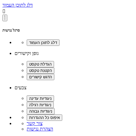
דלג לתוכן העמוד

סרגל נגישות
גופן וקישורים
צבעים
צור קשר
הצהרת נגישות