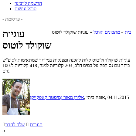
הרשמה לוובינר
סרגל נגישות
- פרסומת -
עוגיות
בית
»
מתכונים ואוכל
»
עוגיות שוקולד לוטוס
שוקולד לוטוס
עוגיות שוקולד ולוטוס קלות להכנה ומפנקות במיוחד שמתאימות לסופ"ש
ביחד עם נס קפה על בסיס חלב, 203 קלוריות למנה, 418 קלוריות ל-100
גרם
, 04.11.2015
, אופה ביתי
אלירן מאור (מיסטר קאפקייק)
תגובות

שלח לחבר

5