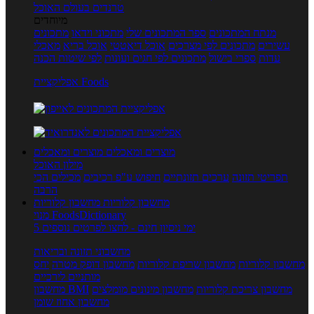
טרנדים בעולם האוכל
מיוחדים
מנתח המתכונים
ספר המתכונים שלי
מתכוני וידאו
מתכונים
עשירים
מתכונים לפי מצרכים
אוכל דיאטטי
אוכל בריא
מאכלי
עדות
ספרי בישול
מתכונים לפי חגים ועונות
לפי שיטות הכנה
אפליקציית Foods
מוצרים ומאכלים
מוצרים ומאכלים
מילון האוכל
תפריטי תזונה
ערכים תזונתיים
חיפוש ע"פ רכיבים
מכילים הכי
הרבה
מחשבון קלוריות
מחשבון קלוריות
מנוי FoodsDictionary
5 ימי ניסיון חינם - לחצו לפרטים נוספים
מחשבוני תזונה ובריאות
מחשבון קלוריות
מחשבון שריפת קלוריות
מחשבון דופק מטרה
יחס
מותניים לירכיים
מחשבון צריכת קלוריות
מחשבון מינונים מומלצים
מחשבון BMI
מחשבון אחוז שומן