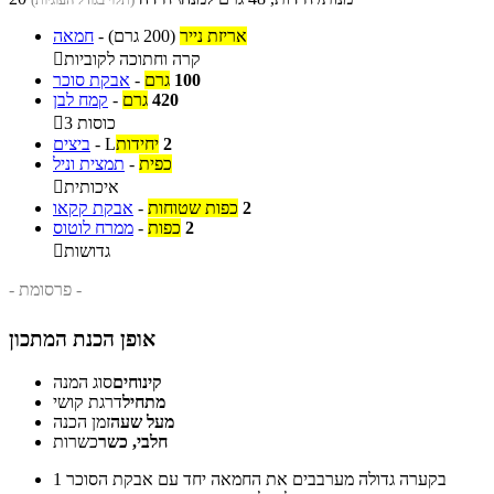
אריזת נייר
(200 גרם)
-
חמאה
קרה וחתוכה לקוביות

100
גרם
-
אבקת סוכר
420
גרם
-
קמח לבן
3 כוסות

2
יחידות
L
-
ביצים
כפית
-
תמצית וניל
איכותית

2
כפות שטוחות
-
אבקת קקאו
2
כפות
-
ממרח לוטוס
גדושות

- פרסומת -
אופן הכנת המתכון
קינוחים
סוג המנה
מתחיל
דרגת קושי
מעל שעה
זמן הכנה
חלבי, כשר
כשרות
בקערה גדולה מערבבים את החמאה יחד עם אבקת הסוכר
1