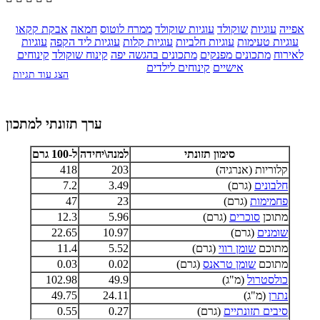
אפייה
עוגיות
שוקולד
עוגיות שוקולד
ממרח לוטוס
חמאה
אבקת קקאו
עוגיות טעימות
עוגיות חלביות
עוגיות קלות
עוגיות ליד הקפה
עוגיות
לאירוח
מתכונים מפנקים
מתכונים בהגשה יפה
קינוח שוקולד
קינוחים
אישיים
קינוחים לילדים
הצג עוד תגיות
ערך תזונתי למתכון
סימון תזונתי
למנה\יחידה
ל-100 גרם
קלוריות (אנרגיה)
203
418
חלבונים
(גרם)
3.49
7.2
פחמימות
(גרם)
23
47
מתוכן
סוכרים
(גרם)
5.96
12.3
שומנים
(גרם)
10.97
22.65
מתוכם
שומן רווי
(גרם)
5.52
11.4
מתוכם
שומן טראנס
(גרם)
0.02
0.03
כולסטרול
(מ"ג)
49.9
102.98
נתרן
(מ"ג)
24.11
49.75
סיבים תזונתיים
(גרם)
0.27
0.55