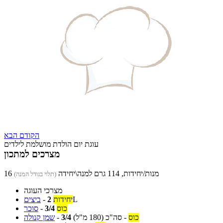
הקודם
הבא
עוגת יום הולדת מושלמת לילדים
מצרכים למתכון
16 מנות/יחידות, 114 גרם למנה\יחידה
(תלוי בגודל המנה)
מצרכי העוגה
L
יחידות
2
-
ביצים
כוס
3/4
-
סוכר
כוס
-
סה"כ
(180 מ"ל)
3/4
-
שמן קנולה