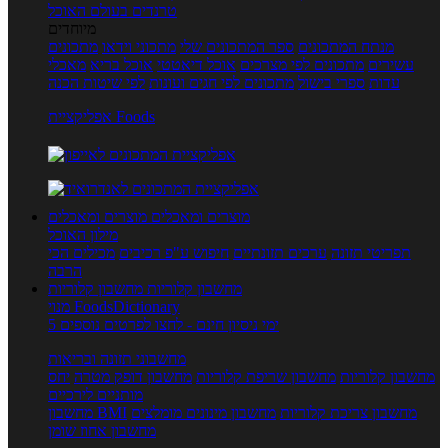
טרנדים בעולם האוכל
מיוחדים
מנתח המתכונים
ספר המתכונים שלי
מתכוני וידאו
מתכונים
עשירים
מתכונים לפי מצרכים
אוכל דיאטטי
אוכל בריא
מאכלי
עדות
ספרי בישול
מתכונים לפי חגים ועונות
לפי שיטות הכנה
אפליקציית Foods
מוצרים ומאכלים
מוצרים ומאכלים
מילון האוכל
תפריטי תזונה
ערכים תזונתיים
חיפוש ע"פ רכיבים
מכילים הכי
הרבה
מחשבון קלוריות
מחשבון קלוריות
מנוי FoodsDictionary
5 ימי ניסיון חינם - לחצו לפרטים נוספים
מחשבוני תזונה ובריאות
מחשבון קלוריות
מחשבון שריפת קלוריות
מחשבון דופק מטרה
יחס
מותניים לירכיים
מחשבון צריכת קלוריות
מחשבון מינונים מומלצים
מחשבון BMI
מחשבון אחוז שומן