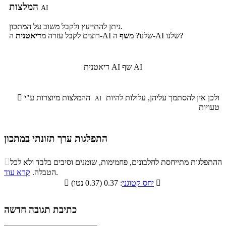
המלצות
AI
ניתן להתייעץ ולקבל משוב על המתכון.
ה-AI שלנו?
ה-AI שלנו? מ
שף
רוצים לקבל עזרה מ
דיאטנית
שף AI
דיאטנית AI
ולכן אין להסתמך עליהן, עלולות להיות
ההמלצות מיוצרות ע"י

AI
טעויות
התפלגות ערך תזונתי במתכון
התפלגות ערך תזונתי במתכון

ההתפלגות מתייחסת לחלבונים, פחמימות, שומנים וסיבים בלבד ולא לכל
סיבים
.
הטבלה.
קרא עוד
פחמימות
חלבונים
שומנים
תזונתיים

: 0.37 (0.37 נטו)
יחס קטוגני

0.6%
26.8%
7.8%
64.8%
כתיבת תגובה חדשה