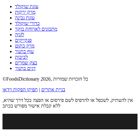
עוגת שוקולד
מרק ירקות
עוגת גבינה
כדורי שוקולד
מתכונים לארוחת בוקר
לזניה
פנקייקים
מרק כתום
עוף בתנור
לביבות
בצק שמרים
דגים בתנור
©FoodsDictionary 2026, כל הזכויות שמורות
בניית אתרים
|
תפיקו הפקות וידאו
אין להעתיק, לשכפל או להדפיס לשם פירסום או הפצה בכל דרך שהיא,
ללא קבלת אישור מפורש בכתב