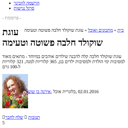
הרשמה לוובינר
סרגל נגישות
- פרסומת -
עוגת
בית
»
מתכונים ואוכל
»
עוגת שוקולד חלבה פשוטה וטעימה
שוקולד חלבה פשוטה וטעימה
עוגת שוקולד חלבה קלה להכנה שילדים אוהבים במיוחד - מתאים מאוד
למסיבות ימי הולדת ולמסיבות ילדים בגן, 365 קלוריות למנה, 321 קלוריות
ל-100 גרם
, 02.01.2016
, בלוגרית אוכל
אירנה בן שוע
תגובות

שלח לחבר

5