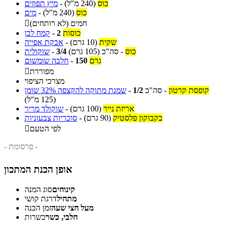
כוס
(240 מ"ל)
-
מיץ תפוזים
כוס
(240 מ"ל)
-
מים
חמים (לא רותחים)

כוסות
2
-
קמח לבן
שקית
(10 גרם)
-
אבקת אפייה
כוס
-
סה"כ
(105 גרם)
3/4
-
שוקולית
גרם
150
-
חלבה שומשום
מפוררת

מצרכי הציפוי
קופסת קרטון
-
סה"כ
1/2
-
שמנת מתוקה להקצפה 32% שומן
(125 מ"ל)
אריזת נייר
(100 גרם)
-
שוקולד מריר
בקבוקון פלסטיק
(90 גרם)
-
סוכריות צבעוניות
לפי הטעם

- פרסומת -
אופן הכנת המתכון
קינוחים
סוג המנה
מתחיל
דרגת קושי
מעל חצי שעה
זמן הכנה
חלבי, כשר
כשרות