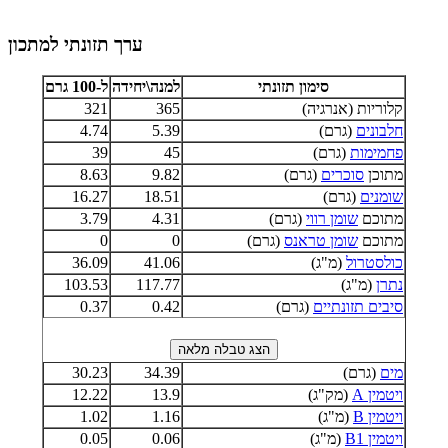
ערך תזונתי למתכון
סימון תזונתי
למנה\יחידה
ל-100 גרם
קלוריות (אנרגיה)
365
321
חלבונים
(גרם)
5.39
4.74
פחמימות
(גרם)
45
39
מתוכן
סוכרים
(גרם)
9.82
8.63
שומנים
(גרם)
18.51
16.27
מתוכם
שומן רווי
(גרם)
4.31
3.79
מתוכם
שומן טראנס
(גרם)
0
0
כולסטרול
(מ"ג)
41.06
36.09
נתרן
(מ"ג)
117.77
103.53
סיבים תזונתיים
(גרם)
0.42
0.37
מים
(גרם)
34.39
30.23
ויטמין A
(מק"ג)
13.9
12.22
ויטמין B
(מ"ג)
1.16
1.02
ויטמין B1
(מ"ג)
0.06
0.05