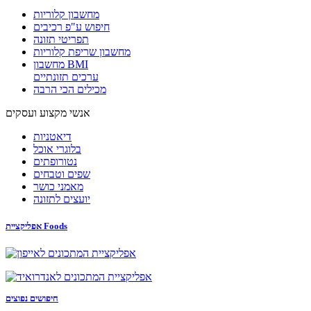
מחשבון קלוריות
חיפוש ע"פ רכיבים
תפריטי תזונה
מחשבון שריפת קלוריות
מחשבון BMI
ערכים תזונתיים
מכילים הכי הרבה
אנשי מקצוע ועסקים
דיאטניות
בלוגרי אוכל
נטורופתים
שפים וטבחים
מאמני כושר
יועצים לתזונה
אפליקציית Foods
חיפושים נפוצים