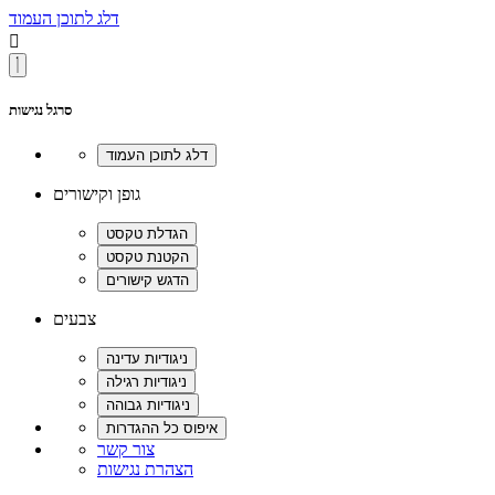
דלג לתוכן העמוד

סרגל נגישות
גופן וקישורים
צבעים
צור קשר
הצהרת נגישות