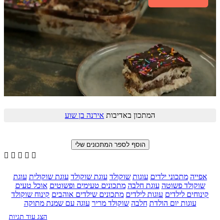
המתכון באדיבות
אירנה בן שוע





אפייה
מתכוני ילדים
עוגות
שוקולד
עוגת שוקולד
עוגת שוקולית
עוגת
שוקולד פשוטה
עוגת חלבה
מתכונים טעימים ופשוטים
אוכל טעים
קינוחים לילדים
עוגות לילדים
מתכונים שילדים אוהבים
קינוח שוקולד
עוגות יום הולדת
חלבה
שוקולד מריר
עוגה עם שמנת מתוקה
הצג עוד תגיות