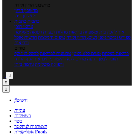
מחשבוני הריון ולידה
מחשבון הריון
מחשבון ביוץ
כתבות
כתבות
ערוצי תוכן
איך להכין
בית ומשפחה
בריאות
מחלות ובעיות
רפואה משלימה
ספורט וכושר גופני
נשים, הריון ולידה
טיפים והמלצות
חדשות אוכל
ובריאות
טורים
בריאות בצלחת
טעים ללא גלוטן
טבעונות לבריאות
לבשל כמו שף
תזונה לבטן רגועה
מרזים ללא דיאטה
מזיזים את הגוף
הרזיה
ורפואה משלימה
גורמה ביתי



חיפוש

עוגיות
פשטידות
בשר
הצטרפות לניוזלטר
אפליקציית Foods