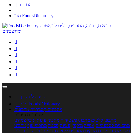
התחבר

מנוי FoodsDictionary






כניסה לחשבון

מנוי FoodsDictionary

מתכונים
קטגוריות מתכונים
קטגוריות נפוצות
מתכוני סלטים
מתכוני פשטידות
מתכוני עוגות
אוכל צמחוני
מתכונים לטבעוניים
אפייה
מוקפץ
עוגיות
פסטה
מתכוני עוף
מתכוני
בשר
מתכוני ילדים
מרקים
מתכונים ללא גלוטן
מתכונים לסוכרתיים