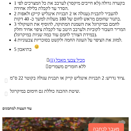
בקערה גדולה (לא חייבים מיקסר) לערבב את כל המצרכים לפי
1
הסדר עד לקבלת בלילה אחידה.
להעביר לתבנית (עגולה או 2 תבניות אינגליש קייק) ולאפות
2
בתנור שחומם מראש לחום של 180 מעלות למשך כ- 40 דקות.
לחמם במיקרוגל את השמנת המתוקה, להוסיף את השוקולד
3
המריר השבור לקוביות ולערבב היטב עד לקבלת ציפוי אחיד וחלק
(במידת הצורך לחמם עוד כמה שניות במיקרוגל).
למזוג את הציפוי על העוגה החמה ולקשט בסוכריות צבעוניות.
4
בתיאבון
5
מכיל צבעי מאכל (1)

ללא חומרים משמרים

ציוד נדרש: 2 תבניות אינגליש קייק או תבנית עגולה בקוטר 22 ס"מ.

שיטת ההכנה כוללת גם חימום במיקרוגל.

עוד הצעות למתכונים
מעבר לכתבה