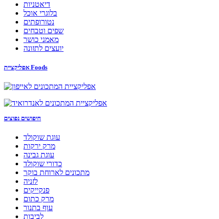
דיאטניות
בלוגרי אוכל
נטורופתים
שפים וטבחים
מאמני כושר
יועצים לתזונה
אפליקציית Foods
חיפושים נפוצים
עוגת שוקולד
מרק ירקות
עוגת גבינה
כדורי שוקולד
מתכונים לארוחת בוקר
לזניה
פנקייקים
מרק כתום
עוף בתנור
לביבות