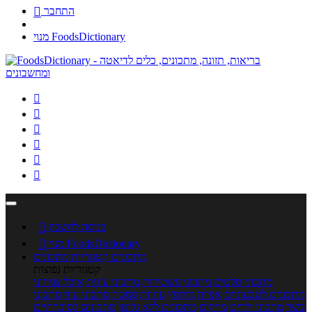
התחבר

מנוי FoodsDictionary






כניסה לחשבון

מנוי FoodsDictionary

מתכונים
קטגוריות מתכונים
קטגוריות נפוצות
מתכוני סלטים
מתכוני פשטידות
מתכוני עוגות
אוכל צמחוני
מתכונים לטבעוניים
אפייה
מוקפץ
עוגיות
פסטה
מתכוני עוף
מתכוני
בשר
מתכוני ילדים
מרקים
מתכונים ללא גלוטן
מתכונים לסוכרתיים