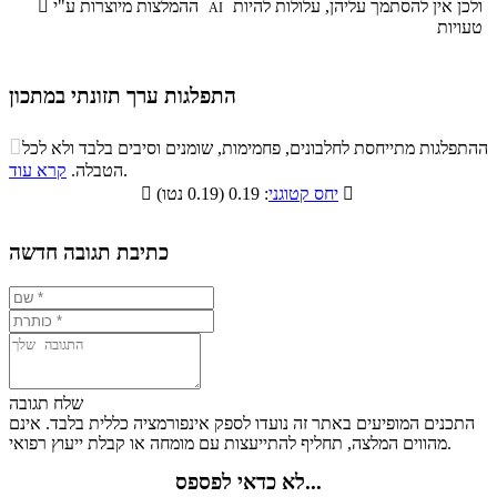
ולכן אין להסתמך עליהן, עלולות להיות
ההמלצות מיוצרות ע"י

AI
טעויות
התפלגות ערך תזונתי במתכון
התפלגות ערך תזונתי במתכון

ההתפלגות מתייחסת לחלבונים, פחמימות, שומנים וסיבים בלבד ולא לכל
סיבים
.
הטבלה.
קרא עוד
פחמימות
חלבונים
שומנים
תזונתיים

: 0.19 (0.19 נטו)
יחס קטוגני

0%
16.3%
8.9%
74.8%
כתיבת תגובה חדשה
שלח תגובה
התכנים המופיעים באתר זה נועדו לספק אינפורמציה כללית בלבד. אינם
מהווים המלצה, תחליף להתייעצות עם מומחה או קבלת ייעוץ רפואי.
לא כדאי לפספס...