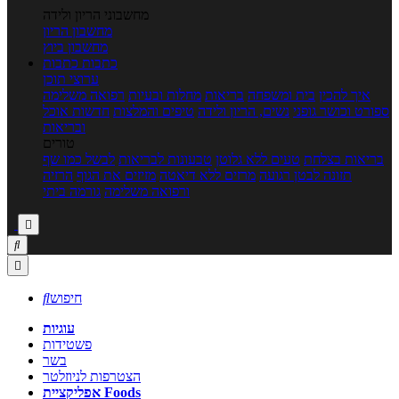
מחשבוני הריון ולידה
מחשבון הריון
מחשבון ביוץ
כתבות
כתבות
ערוצי תוכן
איך להכין
בית ומשפחה
בריאות
מחלות ובעיות
רפואה משלימה
ספורט וכושר גופני
נשים, הריון ולידה
טיפים והמלצות
חדשות אוכל
ובריאות
טורים
בריאות בצלחת
טעים ללא גלוטן
טבעונות לבריאות
לבשל כמו שף
תזונה לבטן רגועה
מרזים ללא דיאטה
מזיזים את הגוף
הרזיה
ורפואה משלימה
גורמה ביתי



חיפוש

עוגיות
פשטידות
בשר
הצטרפות לניוזלטר
אפליקציית Foods