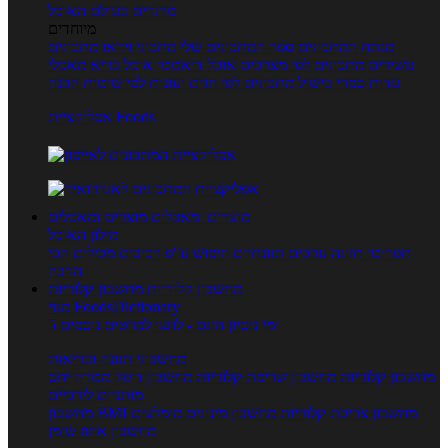
טרנדים בעולם האוכל
מיוחדים
מנתח המתכונים
ספר המתכונים שלי
מתכוני וידאו
מתכונים
עשירים
מתכונים לפי מצרכים
אוכל דיאטטי
אוכל בריא
מאכלי
עדות
ספרי בישול
מתכונים לפי חגים ועונות
לפי שיטות הכנה
אפליקציית Foods
מוצרים ומאכלים
מוצרים ומאכלים
מילון האוכל
תפריטי תזונה
ערכים תזונתיים
חיפוש ע"פ רכיבים
מכילים הכי
הרבה
מחשבון קלוריות
מחשבון קלוריות
מנוי FoodsDictionary
5 ימי ניסיון חינם - לחצו לפרטים נוספים
מחשבוני תזונה ובריאות
מחשבון קלוריות
מחשבון שריפת קלוריות
מחשבון דופק מטרה
יחס
מותניים לירכיים
מחשבון צריכת קלוריות
מחשבון מינונים מומלצים
מחשבון BMI
מחשבון אחוז שומן