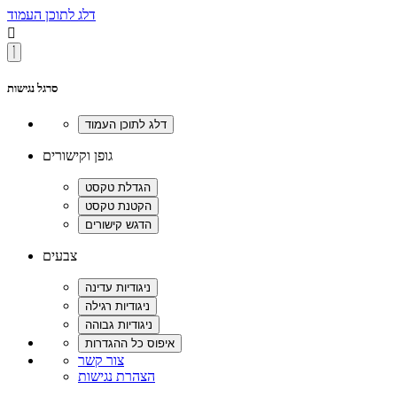
דלג לתוכן העמוד

סרגל נגישות
גופן וקישורים
צבעים
צור קשר
הצהרת נגישות