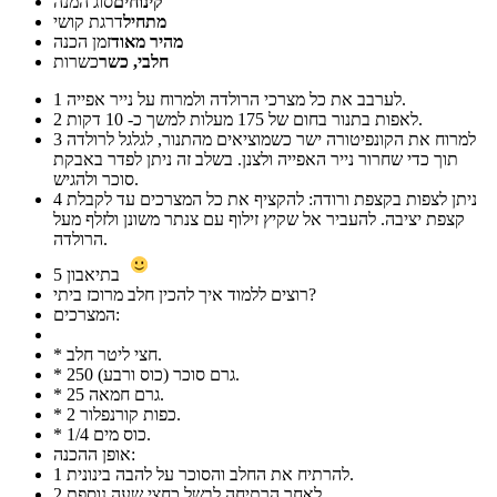
קינוחים
סוג המנה
מתחיל
דרגת קושי
מהיר מאוד
זמן הכנה
חלבי, כשר
כשרות
לערבב את כל מצרכי הרולדה ולמרוח על נייר אפייה.
1
לאפות בתנור בחום של 175 מעלות למשך כ- 10 דקות.
2
למרוח את הקונפיטורה ישר כשמוציאים מהתנור, לגלגל לרולדה
3
תוך כדי שחרור נייר האפייה ולצנן. בשלב זה ניתן לפדר באבקת
סוכר ולהגיש.
ניתן לצפות בקצפת ורודה: להקציף את כל המצרכים עד לקבלת
4
קצפת יציבה. להעביר אל שקיץ זילוף עם צנתר משונן ולזלף מעל
הרולדה.
בתיאבון
5
רוצים ללמוד איך להכין חלב מרוכז ביתי?
המצרכים:
* חצי ליטר חלב.
* 250 גרם סוכר (כוס ורבע).
* 25 גרם חמאה.
* 2 כפות קורנפלור.
* 1/4 כוס מים.
אופן ההכנה:
להרתיח את החלב והסוכר על להבה בינונית.
1
לאחר הרתיחה לבשל כחצי שעה נוספת.
2