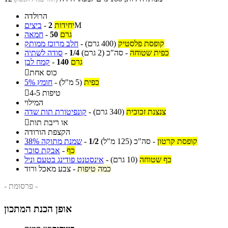
הרולדה
M
יחידות
2
-
ביצים
גרם
50
-
חמאה
קופסת פלסטיק
(400 גרם)
-
חלב מרוכז ממותק
כפית שטוחה
-
סה"כ
(2 גרם)
1/4
-
סודה לשתיה
גרם
140
-
קמח לבן
כוס אחת

כפית
(5 מ"ל)
-
חומץ 5%
4-5 טיפות

המילוי
צנצנת זכוכית
(340 גרם)
-
קונפיטורת תות שדה
או ריבת תות

הקצפת הורודה
קופסת קרטון
-
סה"כ
(125 מ"ל)
1/2
-
שמנת מתוקה 38%
כף
-
אבקת סוכר
כף שטוחה
(10 גרם)
-
אינסטנט פודינג בטעם וניל
כמה טיפות
-
צבע מאכל ורוד
- פרסומת -
אופן הכנת המתכון