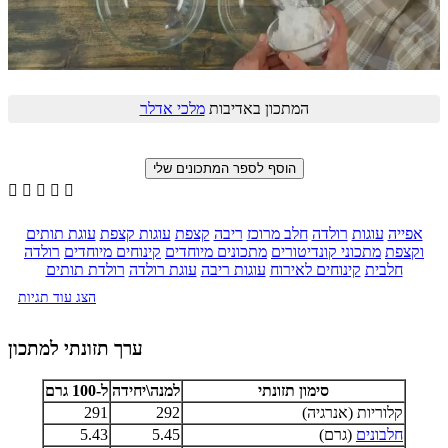
המתכון באדיבות
מלכי אדלר





אפייה
עוגות
רולדה
חלב מרוכז
ריבה
קצפת
עוגות קצפת
עוגת תותים
וקצפת
מתכוני קונדיטורים
מתכונים מיוחדים
קינוחים מיוחדים
רולדה
חלבית
קינוחים לאירוח
עוגות ריבה
עוגת רולדה
רולדת תותים
הצג עוד תגיות
ערך תזונתי למתכון
סימון תזונתי
למנה\יחידה
ל-100 גרם
קלוריות (אנרגיה)
292
291
חלבונים
(גרם)
5.45
5.43