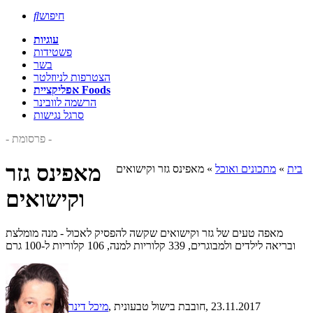
חיפוש

עוגיות
פשטידות
בשר
הצטרפות לניוזלטר
אפליקציית Foods
הרשמה לוובינר
סרגל נגישות
- פרסומת -
מאפינס גזר
בית
»
מתכונים ואוכל
»
מאפינס גזר וקישואים
וקישואים
מאפה טעים של גזר וקישואים שקשה להפסיק לאכול - מנה מומלצת
ובריאה לילדים ולמבוגרים, 339 קלוריות למנה, 106 קלוריות ל-100 גרם
, 23.11.2017
, חובבת בישול טבעונית
מיכל דינר