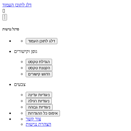
דלג לתוכן העמוד

סרגל נגישות
גופן וקישורים
צבעים
צור קשר
הצהרת נגישות