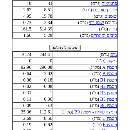
פחמימות
(גרם)
33
10
מתוכן
סוכרים
(גרם)
8.51
2.67
שומנים
(גרם)
15.78
4.95
מתוכם
שומן רווי
(גרם)
2.34
0.73
נתרן
(מ"ג)
514.39
161.5
סיבים תזונתיים
(גרם)
5.28
1.66
מים
(גרם)
244.41
76.74
ליקופן
(מ"ג)
0
0
ויטמין A
(מק"ג)
296.08
92.96
ויטמין B
(מ"ג)
2.02
0.64
ויטמין B1
(מ"ג)
0.18
0.06
ויטמין B2
(מ"ג)
0.08
0.02
ויטמין B3
(מ"ג)
1
0.31
ויטמין B5
(מ"ג)
0.36
0.11
ויטמין B6
(מ"ג)
0.3
0.09
חומצה פולית - ויטמין B9
(מק"ג)
112.61
35.36
ויטמין C
(מ"ג)
8.56
2.69
ויטמין E
(מ"ג)
0.62
0.19