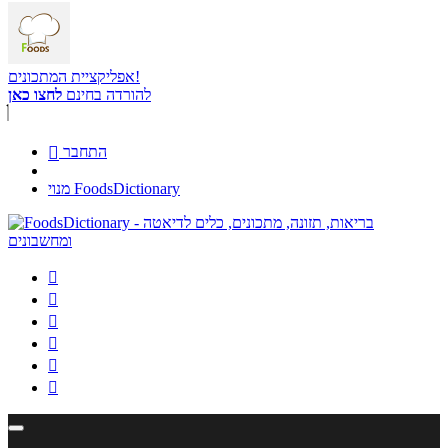
אפליקציית המתכונים!
להורדה בחינם
לחצו כאן
התחבר

מנוי FoodsDictionary





