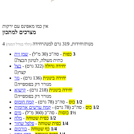
אין כמו מאפינס עם ירקות
מצרכים למתכון
4 מנות/יחידות, 319 גרם למנה\יחידה
(תלוי בגודל המנה)
3
כפות
-
סה"כ
(30 מ"ל)
-
שמן זית
כתית מעולה, לטיגון הבצל

יחידה גדולה
(322 גרם)
-
בצל
קצוץ

יחידה בינונית
(136 גרם)
-
גזר
מגורר דק בפומפייה

יחידה בינונית
(218 גרם)
-
קישוא
מגורר דק בפומפייה

1/2
כוס
-
סה"כ
(78 גרם)
-
קמח חומוס
1/2
כוס
-
סה"כ
(78 גרם)
-
קמח עדשים אדומות
1½
כוסות
-
סה"כ
(360 מ"ל)
-
מים
1/2
כפית שטוחה
-
מלח
1/4
כפית שטוחה
-
פלפל שחור
1/4
כף שטוחה
-
כורכום