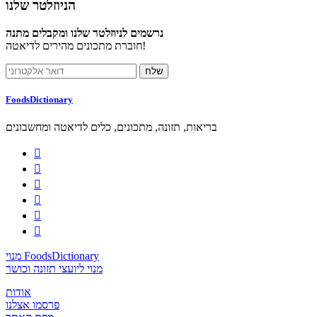
הניוזלטר שלנו
נרשמים לניוזלטר שלנו ומקבלים מתנה
חוברת מתכונים מהירים לדיאטה!
FoodsDictionary
בריאות, תזונה, מתכונים, כלים לדיאטה ומחשבונים






מנוי FoodsDictionary
מנוי ליועצי תזונה וכושר
אודות
פרסמו אצלנו