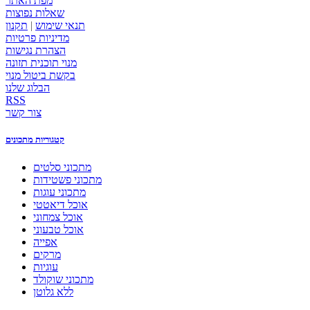
מפת האתר
שאלות נפוצות
תנאי שימוש
|
תקנון
מדיניות פרטיות
הצהרת נגישות
מנוי תוכנית תזונה
בקשת ביטול מנוי
הבלוג שלנו
RSS
צור קשר
קטגוריות מתכונים
מתכוני סלטים
מתכוני פשטידות
מתכוני עוגות
אוכל דיאטטי
אוכל צמחוני
אוכל טבעוני
אפייה
מרקים
עוגיות
מתכוני שוקולד
ללא גלוטן