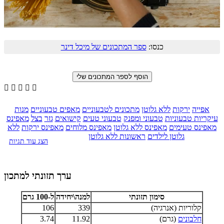
כנסו:
ספר המתכונים של מיכל דינר





אפייה
ירקות
ללא גלוטן
מתכונים לטבעוניים
מאפים טבעוניים
מנות
עיקריות טבעוניות
טבעוני ומפנק
טבעוני טעים
קישואים
גזר
בצל
מאפינס
מאפינס טעימים
מאפינס ללא גלוטן
מאפינס מלוחים
מאפינס ירקות
ללא
גלוטן לילדים
ראשונות ללא גלוטן
הצג עוד תגיות
ערך תזונתי למתכון
סימון תזונתי
למנה\יחידה
ל-100 גרם
קלוריות (אנרגיה)
339
106
חלבונים
(גרם)
11.92
3.74