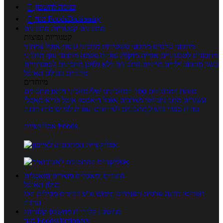
כניסה לחשבון

מנוי FoodsDictionary

מתכונים
קטגוריות מתכונים
קטגוריות נפוצות
מתכוני סלטים
מתכוני פשטידות
מתכוני עוגות
אוכל צמחוני
מתכונים לטבעוניים
אפייה
מוקפץ
עוגיות
פסטה
מתכוני עוף
מתכוני
בשר
מתכוני ילדים
מרקים
מתכונים ללא גלוטן
מתכונים לסוכרתיים
טרנדים בעולם האוכל
מיוחדים
מנתח המתכונים
ספר המתכונים שלי
מתכוני וידאו
מתכונים
עשירים
מתכונים לפי מצרכים
אוכל דיאטטי
אוכל בריא
מאכלי
עדות
ספרי בישול
מתכונים לפי חגים ועונות
לפי שיטות הכנה
אפליקציית Foods
מוצרים ומאכלים
מוצרים ומאכלים
מילון האוכל
תפריטי תזונה
ערכים תזונתיים
חיפוש ע"פ רכיבים
מכילים הכי
הרבה
מחשבון קלוריות
מחשבון קלוריות
מנוי FoodsDictionary