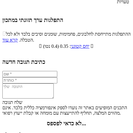
טעויות
התפלגות ערך תזונתי במתכון
התפלגות ערך תזונתי במתכון

ההתפלגות מתייחסת לחלבונים, פחמימות, שומנים וסיבים בלבד ולא לכל
סיבים
.
הטבלה.
קרא עוד
פחמימות
חלבונים
שומנים
תזונתיים

: 0.35 (0.4 נטו)
יחס קטוגני

8%
23.8%
18%
50.2%
כתיבת תגובה חדשה
שלח תגובה
התכנים המופיעים באתר זה נועדו לספק אינפורמציה כללית בלבד. אינם
מהווים המלצה, תחליף להתייעצות עם מומחה או קבלת ייעוץ רפואי.
לא כדאי לפספס...