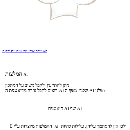
פשטידת אורז טבעונית עם ירקות
המלצות
AI
ניתן להתייעץ ולקבל משוב על המתכון.
ה-AI שלנו?
ה-AI שלנו? מ
שף
רוצים לקבל עזרה מ
דיאטנית
שף AI
דיאטנית AI
ולכן אין להסתמך עליהן, עלולות להיות
ההמלצות מיוצרות ע"י

AI