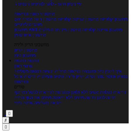
5 ימי ניסיון חינם - לחצו לפרטים נוספים
מחשבוני תזונה ובריאות
מחשבון קלוריות
מחשבון שריפת קלוריות
מחשבון דופק מטרה
יחס
מותניים לירכיים
מחשבון צריכת קלוריות
מחשבון מינונים מומלצים
מחשבון BMI
מחשבון אחוז שומן
מחשבוני הריון ולידה
מחשבון הריון
מחשבון ביוץ
כתבות
כתבות
ערוצי תוכן
איך להכין
בית ומשפחה
בריאות
מחלות ובעיות
רפואה משלימה
ספורט וכושר גופני
נשים, הריון ולידה
טיפים והמלצות
חדשות אוכל
ובריאות
טורים
בריאות בצלחת
טעים ללא גלוטן
טבעונות לבריאות
לבשל כמו שף
תזונה לבטן רגועה
מרזים ללא דיאטה
מזיזים את הגוף
הרזיה
ורפואה משלימה
גורמה ביתי


