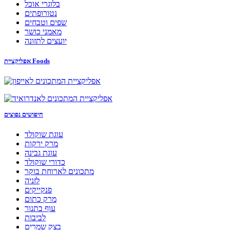
בלוגרי אוכל
נטורופתים
שפים וטבחים
מאמני כושר
יועצים לתזונה
אפליקציית Foods
חיפושים נפוצים
עוגת שוקולד
מרק ירקות
עוגת גבינה
כדורי שוקולד
מתכונים לארוחת בוקר
לזניה
פנקייקים
מרק כתום
עוף בתנור
לביבות
בצק שמרים