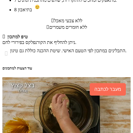
מתאפקים ומחכים להתקררות, שולפים מהתבנית ונהנים.
7
בתיאבון
8
ללא צבעי מאכל

ללא חומרים משמרים

טיפ למתכון

ניתן להחליף את הקורנפלקס בפירורי לחם.
התבלינים במתכון לפי הטעם האישי. שיטת ההכנה כוללת גם טיגון.

עוד הצעות למתכונים
מעבר לכתבה