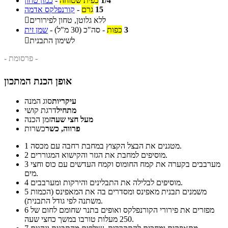
1/4
כפית שטוחה
-
כמון טחון
15
גרם
-
קורנפלקס אדמה
ללא גלוטן, טחון לפירורים

3
כפות
-
סה"כ
(30 מ"ל)
-
שמן זית
לשימון התבנית

- פרסומת -
אופן הכנת המתכון
עיקריות
סוג המנה
מתחיל
דרגת קושי
מעל חצי שעה
זמן הכנה
פרווה, כשר
כשרות
מטגנים את הבצל הקצוץ במחבת רחבה עם מכסה.
1
מוסיפים למחבת את הגזר והקישוא המגוררים.
2
מערבבים בקערה את קמח החומוס וקמח העדשים עם כוס וחצי
3
מים.
מוסיפים לבלילה את התבלינים והירקות ומערבבים.
4
משמנים תבנית מאפינס ומסדרים בה את המאפינס (הכמות
5
משתנה לפי גודל התבנית).
מפזרים את פירורי הקורנפלקס ואופים בתנר שחומם לחום של
6
250 מעלות טורבו במשך כחצי שעה.