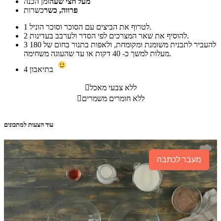
מעל חצי שעה
זמן הכנה
פרווה, כשר
כשרות
לטרוף את הביצים עם הסוכר וסוכר הוניל.
1
להוסיף את שאר המצרכים לפי הסדר ולערבב בעדינות.
2
להעביר לתבנית משומנת ומקומחת, ולאפות בתנור בחום של 180
3
מעלות למשך כ- 40 דקות או עד שהעוגה משחימה.
בתיאבון
4
ללא צבעי מאכל

ללא חומרים משמרים

עוד הצעות למתכונים
מעבר לכתבה