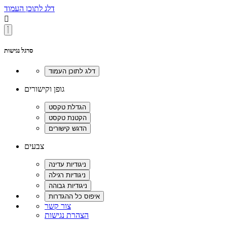
דלג לתוכן העמוד

סרגל נגישות
גופן וקישורים
צבעים
צור קשר
הצהרת נגישות