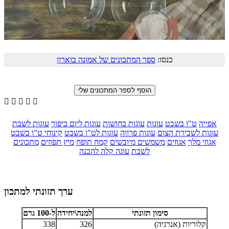
כנסו:
ספר המתכונים של אמונה בוארון





אפייה
ט"ו בשבט
עוגות
עוגות בחושות
עוגות ליום כיפור
עוגות לשבת
עוגות לשבירת הצום
עוגות פרווה
עוגות לט"ו בשבט
קינוחי ט"ו בשבט
אגוזי מלך
אגוזים
משמשים מיובשים
קמח תופח
מיץ תפוזים
מתכונים
לשבת
עוגה קלה להכנה
ערך תזונתי למתכון
סימון תזונתי
למנה\יחידה
ל-100 גרם
קלוריות (אנרגיה)
326
338