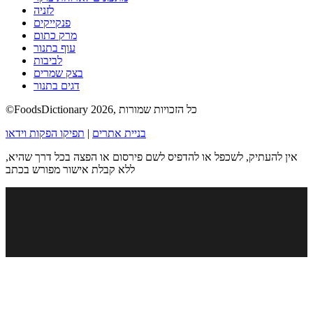
לזניה
פנקייקים
מרק כתום
עוף בתנור
לביבות
בצק שמרים
דגים בתנור
©FoodsDictionary 2026, כל הזכויות שמורות
בניית אתרים
|
תפיקו הפקות וידאו
אין להעתיק, לשכפל או להדפיס לשם פירסום או הפצה בכל דרך שהיא,
ללא קבלת אישור מפורש בכתב