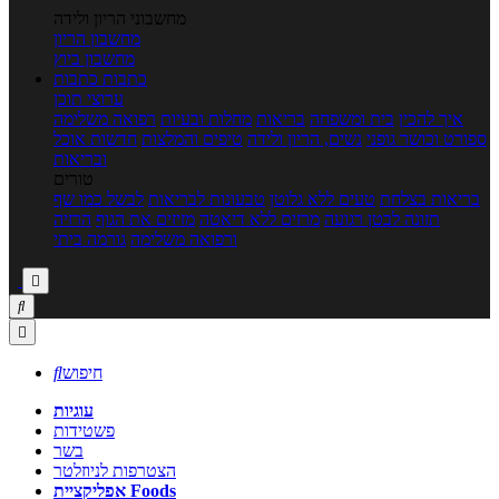
מחשבוני הריון ולידה
מחשבון הריון
מחשבון ביוץ
כתבות
כתבות
ערוצי תוכן
איך להכין
בית ומשפחה
בריאות
מחלות ובעיות
רפואה משלימה
ספורט וכושר גופני
נשים, הריון ולידה
טיפים והמלצות
חדשות אוכל
ובריאות
טורים
בריאות בצלחת
טעים ללא גלוטן
טבעונות לבריאות
לבשל כמו שף
תזונה לבטן רגועה
מרזים ללא דיאטה
מזיזים את הגוף
הרזיה
ורפואה משלימה
גורמה ביתי



חיפוש

עוגיות
פשטידות
בשר
הצטרפות לניוזלטר
אפליקציית Foods