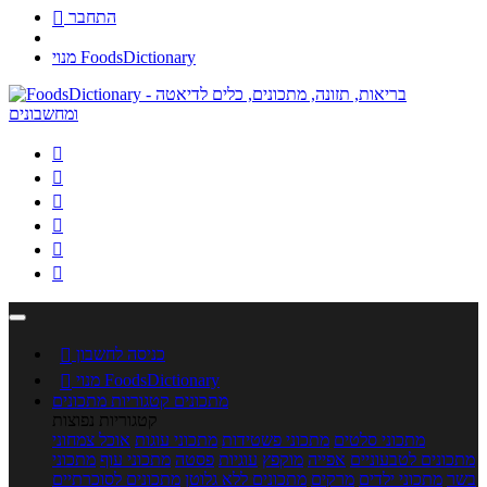
התחבר

מנוי FoodsDictionary






כניסה לחשבון

מנוי FoodsDictionary

מתכונים
קטגוריות מתכונים
קטגוריות נפוצות
מתכוני סלטים
מתכוני פשטידות
מתכוני עוגות
אוכל צמחוני
מתכונים לטבעוניים
אפייה
מוקפץ
עוגיות
פסטה
מתכוני עוף
מתכוני
בשר
מתכוני ילדים
מרקים
מתכונים ללא גלוטן
מתכונים לסוכרתיים