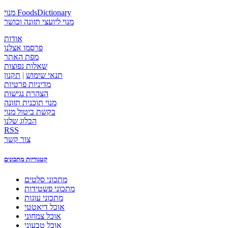
מנוי FoodsDictionary
מנוי ליועצי תזונה וכושר
אודות
פרסמו אצלנו
מפת האתר
שאלות נפוצות
תנאי שימוש
|
תקנון
מדיניות פרטיות
הצהרת נגישות
מנוי תוכנית תזונה
בקשת ביטול מנוי
הבלוג שלנו
RSS
צור קשר
קטגוריות מתכונים
מתכוני סלטים
מתכוני פשטידות
מתכוני עוגות
אוכל דיאטטי
אוכל צמחוני
אוכל טבעוני