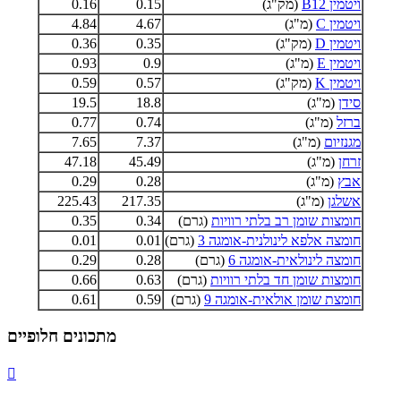
ויטמין B12
(מק"ג)
0.15
0.16
ויטמין C
(מ"ג)
4.67
4.84
ויטמין D
(מק"ג)
0.35
0.36
ויטמין E
(מ"ג)
0.9
0.93
ויטמין K
(מק"ג)
0.57
0.59
סידן
(מ"ג)
18.8
19.5
ברזל
(מ"ג)
0.74
0.77
מגנזיום
(מ"ג)
7.37
7.65
זרחן
(מ"ג)
45.49
47.18
אבץ
(מ"ג)
0.28
0.29
אשלגן
(מ"ג)
217.35
225.43
חומצות שומן רב בלתי רוויות
(גרם)
0.34
0.35
חומצה אלפא לינולנית-אומגה 3
(גרם)
0.01
0.01
חומצה לינולאית-אומגה 6
(גרם)
0.28
0.29
חומצות שומן חד בלתי רוויות
(גרם)
0.63
0.66
חומצת שומן אולאית-אומגה 9
(גרם)
0.59
0.61
מתכונים חלופיים
