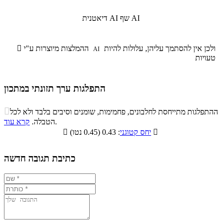
שף AI
דיאטנית AI
ולכן אין להסתמך עליהן, עלולות להיות
ההמלצות מיוצרות ע"י

AI
טעויות
התפלגות ערך תזונתי במתכון
התפלגות ערך תזונתי במתכון

ההתפלגות מתייחסת לחלבונים, פחמימות, שומנים וסיבים בלבד ולא לכל
סיבים
.
הטבלה.
קרא עוד
פחמימות
חלבונים
שומנים
תזונתיים

: 0.43 (0.45 נטו)
יחס קטוגני

2%
29.6%
8.2%
60.2%
כתיבת תגובה חדשה