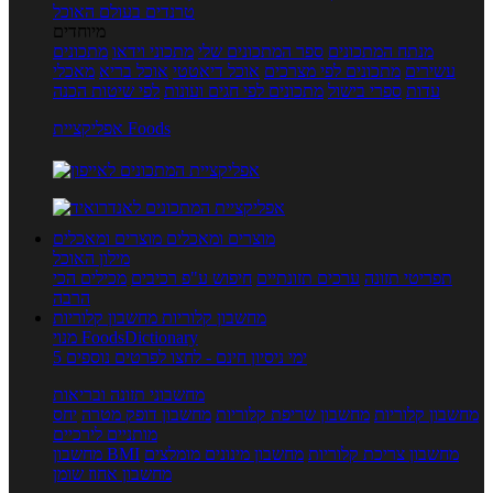
טרנדים בעולם האוכל
מיוחדים
מנתח המתכונים
ספר המתכונים שלי
מתכוני וידאו
מתכונים
עשירים
מתכונים לפי מצרכים
אוכל דיאטטי
אוכל בריא
מאכלי
עדות
ספרי בישול
מתכונים לפי חגים ועונות
לפי שיטות הכנה
אפליקציית Foods
מוצרים ומאכלים
מוצרים ומאכלים
מילון האוכל
תפריטי תזונה
ערכים תזונתיים
חיפוש ע"פ רכיבים
מכילים הכי
הרבה
מחשבון קלוריות
מחשבון קלוריות
מנוי FoodsDictionary
5 ימי ניסיון חינם - לחצו לפרטים נוספים
מחשבוני תזונה ובריאות
מחשבון קלוריות
מחשבון שריפת קלוריות
מחשבון דופק מטרה
יחס
מותניים לירכיים
מחשבון צריכת קלוריות
מחשבון מינונים מומלצים
מחשבון BMI
מחשבון אחוז שומן