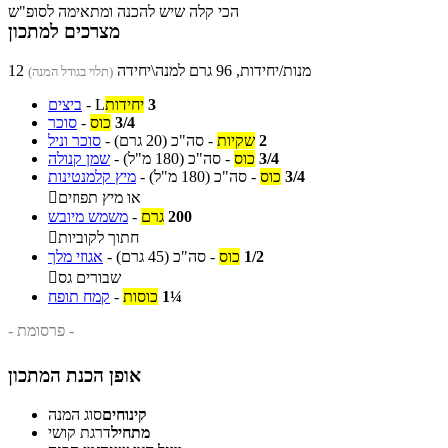
הכי קלה שיש להכנה ומתאימה לסופ"ש
מצרכים למתכון
12 מנות/יחידות, 96 גרם למנה\יחידה
(תלוי בגודל המנה)
3
יחידות
L
-
ביצים
3/4
כוס
-
סוכר
2
שקיות
-
סה"כ
(20 גרם)
-
סוכר וניל
3/4
כוס
-
סה"כ
(180 מ"ל)
-
שמן קנולה
3/4
כוס
-
סה"כ
(180 מ"ל)
-
מיץ קלמנטינות
או מיץ תפוזים

200
גרם
-
משמש מיובש
חתוך לקוביות

1/2
כוס
-
סה"כ
(45 גרם)
-
אגוזי מלך
שבורים גס

1¼
כוסות
-
קמח תופח
- פרסומת -
אופן הכנת המתכון
קינוחים
סוג המנה
מתחיל
דרגת קושי