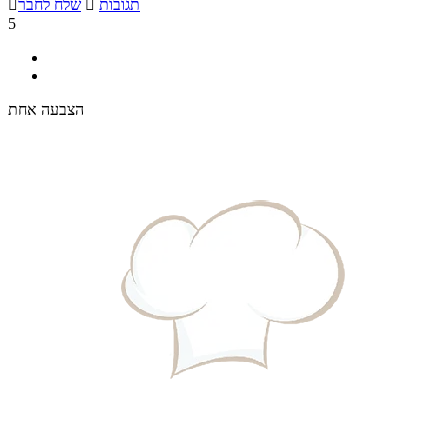
תגובות

שלח לחבר

5
הצבעה אחת