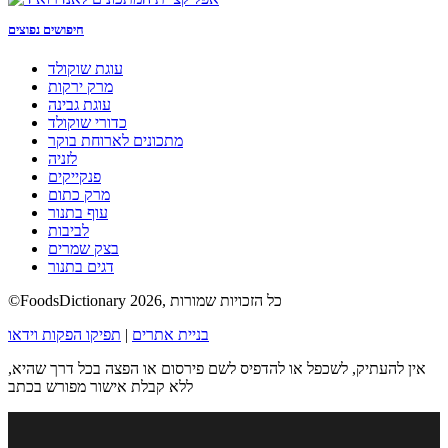
חיפושים נפוצים
עוגת שוקולד
מרק ירקות
עוגת גבינה
כדורי שוקולד
מתכונים לארוחת בוקר
לזניה
פנקייקים
מרק כתום
עוף בתנור
לביבות
בצק שמרים
דגים בתנור
©FoodsDictionary 2026, כל הזכויות שמורות
בניית אתרים
|
תפיקו הפקות וידאו
אין להעתיק, לשכפל או להדפיס לשם פירסום או הפצה בכל דרך שהיא,
ללא קבלת אישור מפורש בכתב