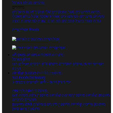
טרנדים בעולם האוכל
מיוחדים
מנתח המתכונים
ספר המתכונים שלי
מתכוני וידאו
מתכונים
עשירים
מתכונים לפי מצרכים
אוכל דיאטטי
אוכל בריא
מאכלי
עדות
ספרי בישול
מתכונים לפי חגים ועונות
לפי שיטות הכנה
אפליקציית Foods
מוצרים ומאכלים
מוצרים ומאכלים
מילון האוכל
תפריטי תזונה
ערכים תזונתיים
חיפוש ע"פ רכיבים
מכילים הכי
הרבה
מחשבון קלוריות
מחשבון קלוריות
מנוי FoodsDictionary
5 ימי ניסיון חינם - לחצו לפרטים נוספים
מחשבוני תזונה ובריאות
מחשבון קלוריות
מחשבון שריפת קלוריות
מחשבון דופק מטרה
יחס
מותניים לירכיים
מחשבון צריכת קלוריות
מחשבון מינונים מומלצים
מחשבון BMI
מחשבון אחוז שומן