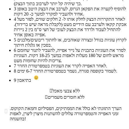
כך שיהיה קל יותר לערבוב בתוך הבצק).
להוסיף לקערה את הפקאן הגרוס, לערבב את הבצק היטב באופן
3
אחיד ולהעביר למקרר למשך כ- 20 דקות.
לאחר התקררות הבצק לחלק אותו ל- 2 חלקים שווים, לפזר מעל
4
אבקת קקאו ולערבב עם הידיים מעט (לקבלת מראה שיש ברידוד).
להתחיל לעבוד ולרדד את הבצק לעובי של חצי ס"מ בין 2 ניירות
אפייה באופן אחיד.
לקרוץ עוגיות בגודל ובצורה שאוהבים, או לחתוך ריבועים/מלבנים
5
בסכין או גלגלת חיתוך.
לסדר את העוגיות בתבנית על נייר אפייה, להעביר לתנור שחומם
6
מראש לחום של 180 מעלות ולאפות במשך 18-25 דקות. העוגיות
צריכות להיות שחומות מעט.
לאחר האפייה לקרר את העוגיות בטמפרטורת החדר.
7
לשמור בקופסה סגורה, נשמר בטמפרטורת החדר 6-7 ימים.
8
בתיאבון
9
ללא צבעי מאכל

ללא חומרים משמרים

הערך התזונתי לא כולל את הממתיקים, הפסיליום וחמאת הקוקוס.

זמני האפייה והטמפרטורה עלולים להשתנות מיצרן ליצרן, לאפות
בהשגחה!