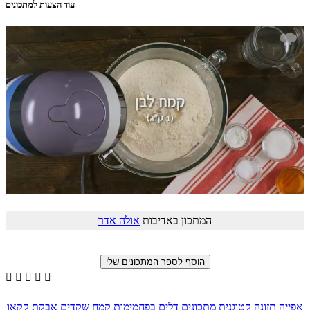
עוד הצעות למתכונים
המתכון באדיבות
אולה אדר





אפייה
תזונה קטוגנית
מתכונים דלים בפחמימות
קמח שקדים
אבקת קקאו