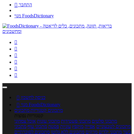
התחבר

מנוי FoodsDictionary






כניסה לחשבון

מנוי FoodsDictionary

מתכונים
קטגוריות מתכונים
קטגוריות נפוצות
מתכוני סלטים
מתכוני פשטידות
מתכוני עוגות
אוכל צמחוני
מתכונים לטבעוניים
אפייה
מוקפץ
עוגיות
פסטה
מתכוני עוף
מתכוני
בשר
מתכוני ילדים
מרקים
מתכונים ללא גלוטן
מתכונים לסוכרתיים