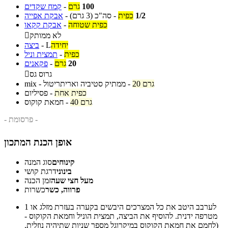
100
גרם
-
קמח שקדים
1/2
כפית
-
סה"כ
(3 גרם)
-
אבקת אפייה
כפית שטוחה
-
אבקת קקאו
לא ממותק

יחידה
L
-
ביצה
כפית
-
תמצית וניל
20
גרם
-
פקאנים
גרוס גס

20 גרם
-
mix - ממתיק סטיביה ואריתריטול
כפית אחת
-
פסיליום
40 גרם
-
חמאת קוקוס
- פרסומת -
אופן הכנת המתכון
קינוחים
סוג המנה
בינוני
דרגת קושי
מעל חצי שעה
זמן הכנה
פרווה, כשר
כשרות
לערבב היטב את כל המצרכים היבשים בקערה בעזרת מזלג או
1
מטרפה ידנית. להוסיף את הביצה, תמצית הוניל וחמאת הקוקוס -
(לחמם את חמאת הקוקוס במיקרוגל מספר שניות שתיהיה נוזלית,