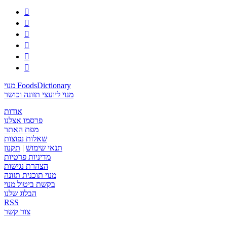






מנוי FoodsDictionary
מנוי ליועצי תזונה וכושר
אודות
פרסמו אצלנו
מפת האתר
שאלות נפוצות
תנאי שימוש
|
תקנון
מדיניות פרטיות
הצהרת נגישות
מנוי תוכנית תזונה
בקשת ביטול מנוי
הבלוג שלנו
RSS
צור קשר