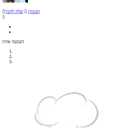
תגובות

שלח לחבר

5
הצבעה אחת