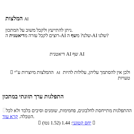
המלצות
AI
ניתן להתייעץ ולקבל משוב על המתכון.
ה-AI שלנו?
ה-AI שלנו? מ
שף
רוצים לקבל עזרה מ
דיאטנית
שף AI
דיאטנית AI
ולכן אין להסתמך עליהן, עלולות להיות
ההמלצות מיוצרות ע"י

AI
טעויות
התפלגות ערך תזונתי במתכון
התפלגות ערך תזונתי במתכון

ההתפלגות מתייחסת לחלבונים, פחמימות, שומנים וסיבים בלבד ולא לכל
סיבים
.
הטבלה.
קרא עוד
פחמימות
חלבונים
שומנים
תזונתיים

: 1.44 (1.52 נטו)
יחס קטוגני

2.2%
57.7%
22.6%
17.5%