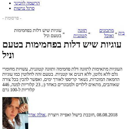
הרשמה לוובינר
סרגל נגישות
- פרסומת -
מתכונים
תזונה
עוגיות שיש דלות בפחמימות
בית
»
»
»
ואוכל
קטוגנית
בטעם וניל
עוגיות שיש דלות בפחמימות בטעם
וניל
העוגיות מתאימות לתזונה דלת פחמימה ותזונה קטוגנית, עשויות מחומרי
גלם ללא גלוטן, ללא דגנים או קטניות. בטעם זהה לחלוטין כמו עוגיות
החמאה המוכרות, נשאר קריספי לאורך ימים, ואפשר להכין בכל צורה
שאוהבים, מתאים לילדים ולמבוגרים כאחד (:, 23 קלוריות למנה, 446
קלוריות ל-100 גרם
, 08.08.2018
, חובבת בישול ואפייה ויוצרת
אולה אדר