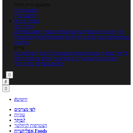
מחשבוני הריון ולידה
מחשבון הריון
מחשבון ביוץ
כתבות
כתבות
ערוצי תוכן
איך להכין
בית ומשפחה
בריאות
מחלות ובעיות
רפואה משלימה
ספורט וכושר גופני
נשים, הריון ולידה
טיפים והמלצות
חדשות אוכל
ובריאות
טורים
בריאות בצלחת
טעים ללא גלוטן
טבעונות לבריאות
לבשל כמו שף
תזונה לבטן רגועה
מרזים ללא דיאטה
מזיזים את הגוף
הרזיה
ורפואה משלימה
גורמה ביתי



חיפוש

לפי מצרכים
עוגיות
בוקר?
הצטרפות לניוזלטר
אפליקציית Foods