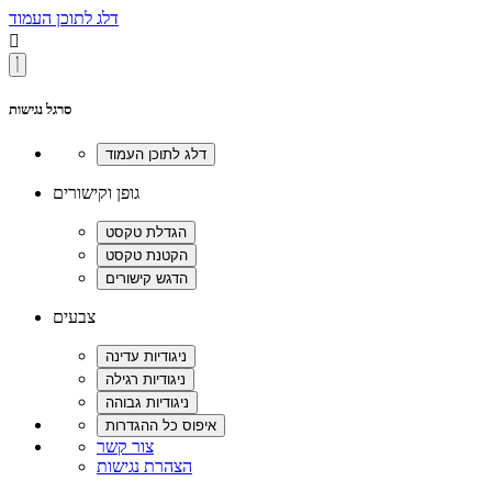
דלג לתוכן העמוד

סרגל נגישות
גופן וקישורים
צבעים
צור קשר
הצהרת נגישות